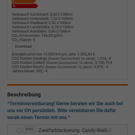
Verbrauch kombiniert:
5,60 l/100km
Verbrauch Innenstadt:
7,20 l/100km
Verbrauch Stadtrand:
5,30 l/100km
Verbrauch Landstraße:
4,70 l/100km
Verbrauch Autobahn:
5,80 l/100km
CO
-Emissionen:
146,00 g/km
2
CO
-Klasse:
E
2
Download
Energiekosten bei 15.000 km pro Jahr:
1.352,40 €
CO2 Kosten (niedrig)
:
1.314,- €
(Kosten Durchschnitt 10 Jahre)
CO2 Kosten (mittel)
:
3.120,75 €
(Kosten Durchschnitt 10 Jahre)
CO2 Kosten (hoch)
:
4.818,- €
(Kosten Durchschnitt 10 Jahre)
Jahressteuer:
302,- €
Beschreibung
*Terminvereinbarung! Gerne beraten wir Sie auch bei
uns vor Ort persönlich. Bitte vereinbaren Sie dafür
vorab einen Termin mit uns.*
B40E
Zweifarblackierung: Candy-Weiß /