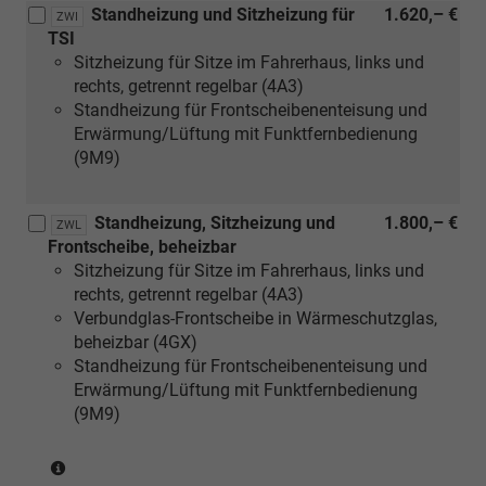
Standheizung und Sitzheizung für
1.620,– €
ZWI
TSI
Sitzheizung für Sitze im Fahrerhaus, links und
rechts, getrennt regelbar (4A3)
Standheizung für Frontscheibenenteisung und
Erwärmung/Lüftung mit Funktfernbedienung
(9M9)
Standheizung, Sitzheizung und
1.800,– €
ZWL
Frontscheibe, beheizbar
Sitzheizung für Sitze im Fahrerhaus, links und
rechts, getrennt regelbar (4A3)
Verbundglas-Frontscheibe in Wärmeschutzglas,
beheizbar (4GX)
Standheizung für Frontscheibenenteisung und
Erwärmung/Lüftung mit Funktfernbedienung
(9M9)
(nur