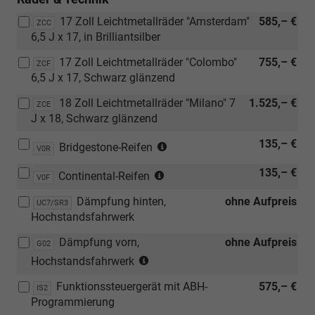
17 Zoll Leichtmetallräder "Amsterdam"
585,– €
ZCC
6,5 J x 17, in Brilliantsilber
17 Zoll Leichtmetallräder "Colombo"
755,– €
ZCF
6,5 J x 17, Schwarz glänzend
18 Zoll Leichtmetallräder "Milano" 7
1.525,– €
ZCE
J x 18, Schwarz glänzend
(nur
135,– €
Bridgestone-Reifen
V0R
in
(nur
135,– €
Verbindung
Continental-Reifen
V0F
in
mit
Dämpfung hinten,
ohne Aufpreis
Verbindung
UC7/SR3
[J69]
Hochstandsfahrwerk
mit
Ganzjahresreifen
[J69]
205/60
Dämpfung vorn,
ohne Aufpreis
G02
Ganzjahresreifen
R16
(nur
Hochstandsfahrwerk
205/60
96H
in
R16
XL
Funktionssteuergerät mit ABH-
575,– €
Verbindung
IS2
96H
oder
Programmierung
mit
XL
[J74]