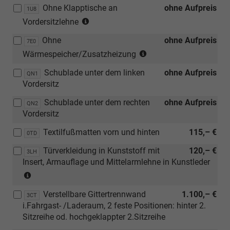
[3RE]
Kunsstoff
Gitte
Ohne Klapptische an
ohne Aufpreis
1U8
Heckflügeltü
mit
i.Fahr
(nur
Vordersitzlehne
mit
Inser,
/Lade
in
Fensteraussc
Armauflage
2
Ohne
ohne Aufpreis
Verbindung
7E0
asymmetris
und
feste
(nur
mit
Wärmespeicher/Zusatzheizung
geteilt)
Mittelarmlehne
Posit
für
[N0C]
in
Schublade unter dem linken
ohne Aufpreis
hinter
TDI)
QN1
Kunstledersitzbezüge
Kunstleder
Vordersitz
2.
(nur
"Pure
und
Sitzr.
in
Diamond"
Schublade unter dem rechten
ohne Aufpreis
QN2
[1U8]
od.
Verbindung
in
Vordersitz
Ohne
hochg
mit
Soul)
Klapptische
2.Sitzr
[ZWL]
Textilfußmatten vorn und hinten
115,– €
0TD
an
Standheizung,
Türverkleidung in Kunststoff mit
Vordersitzlehne)
120,– €
3LH
Sitzheizung
Insert, Armauflage und Mittelarmlehne in Kunstleder
und
(nur
beheizbare
in
Frontscheibe)
Verstellbare Gittertrennwand
1.100,– €
Verbindung
3CT
i.Fahrgast- /Laderaum, 2 feste Positionen: hinter 2.
mit
Sitzreihe od. hochgeklappter 2.Sitzreihe
[N0C]
Sitzbezüge