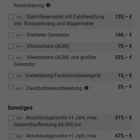
(nur
mit
Radsicherung
in
Leichtmetallräder)
Stahl-Reserverad mit Fahrbereifung
135,– €
Verbindung
1G2
inkl. Bordwerkzeug und Wagenheber
mit
Leichtmetallräder)
Stärkerer Generator
160,– €
NY3
Vliesbatterie (AGM)
70,– €
NY2
Vliesbatterie (AGM) und größter
225,– €
NY1
Generator
Vorbereitung Funktionssteuergerät
15,– €
IS9
(nur
25,– €
Zweitbatterievorbereitung
8FV
in
Verbindung
Sonstiges
mit
[IS9]
Anschlussgarantie +1 Jahr, max.
315,– €
EA2
Vorbereitung
Gesamtlaufleistung 60.000 km
Funktionssteuergerät
oder
Anschlussgarantie +1 Jahr, max.
475,– €
EA3