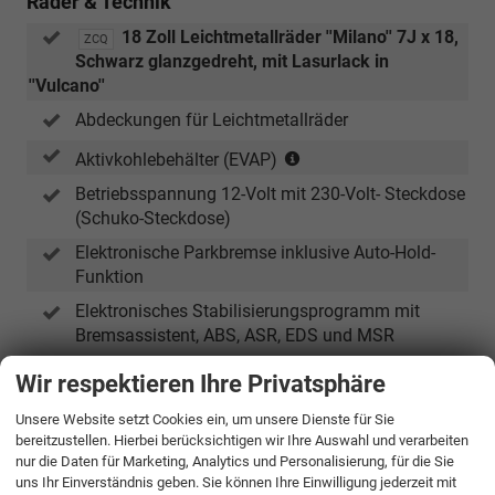
Räder & Technik
18 Zoll Leichtmetallräder ''Milano'' 7J x 18,
ZCQ
Schwarz glanzgedreht, mit Lasurlack in
''Vulcano''
Abdeckungen für Leichtmetallräder
(nur
Aktivkohlebehälter (EVAP)
in
Betriebsspannung 12-Volt mit 230-Volt- Steckdose
Verbindung
(Schuko-Steckdose)
mit
TSI)
Elektronische Parkbremse inklusive Auto-Hold-
Funktion
Elektronisches Stabilisierungsprogramm mit
Bremsassistent, ABS, ASR, EDS und MSR
HU/AU neu
Wir respektieren Ihre Privatsphäre
Multikollisionsbremse
Unsere Website setzt Cookies ein, um unsere Dienste für Sie
Nichtraucher-Fahrzeug
bereitzustellen. Hierbei berücksichtigen wir Ihre Auswahl und verarbeiten
nur die Daten für Marketing, Analytics und Personalisierung, für die Sie
(nur
Ohne Aktivkohlebehälter mit SCR
uns Ihr Einverständnis geben. Sie können Ihre Einwilligung jederzeit mit