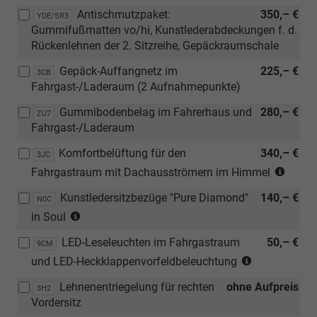
in
Antischmutzpaket:
350,– €
Verbindung
YDE/SR3
Gummifußmatten vo/hi, Kunstlederabdeckungen f. d.
mit
Rückenlehnen der 2. Sitzreihe, Gepäckraumschale
TDI
und
Gepäck-Auffangnetz im
225,– €
3CB
[7E0]
Fahrgast-/Laderaum (2 Aufnahmepunkte)
Ohne
Wärmespeicher/Zusatzheizung)
Gummibodenbelag im Fahrerhaus und
280,– €
ZU7
Fahrgast-/Laderaum
Komfortbelüftung für den
340,– €
3JC
(nicht
Fahrgastraum mit Dachausströmern im Himmel
in
Kunstledersitzbezüge "Pure Diamond"
140,– €
Verbi
N0C
(nur
mit
in Soul
in
[ZXC]
LED-Leseleuchten im Fahrgastraum
50,– €
Verbindung
9CM
Feste
(nicht
mit
und LED-Heckklappenvorfeldbeleuchtung
Pano
in
[3LH]
und
Lehnenentriegelung für rechten
ohne Aufpreis
Verbindung
3H2
Türverkleidung
[3CT]
Vordersitz
mit
in
Verste