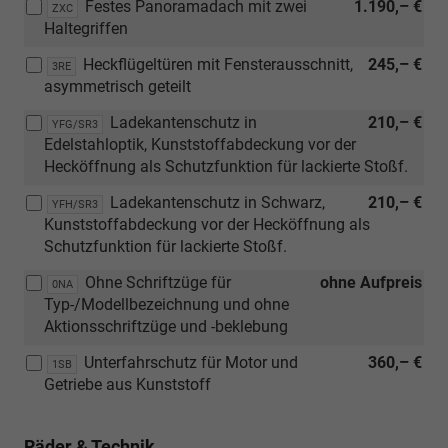
Festes Panoramadach mit zwei
1.190,– €
ZXC
Haltegriffen
Heckflügeltüren mit Fensterausschnitt,
245,– €
3RE
asymmetrisch geteilt
Ladekantenschutz in
210,– €
YFG/SR3
Edelstahloptik, Kunststoffabdeckung vor der
Hecköffnung als Schutzfunktion für lackierte Stoßf.
Ladekantenschutz in Schwarz,
210,– €
YFH/SR3
Kunststoffabdeckung vor der Hecköffnung als
Schutzfunktion für lackierte Stoßf.
Ohne Schriftzüge für
ohne Aufpreis
0NA
Typ-/Modellbezeichnung und ohne
Aktionsschriftzüge und -beklebung
Unterfahrschutz für Motor und
360,– €
1SB
Getriebe aus Kunststoff
Räder & Technik