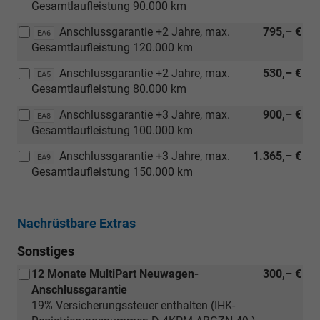
[IS2]
Gesamtlaufleistung 90.000 km
Funktionssteuergerät
Anschlussgarantie +2 Jahre, max.
795,– €
EA6
mit
Gesamtlaufleistung 120.000 km
ABH-
Programmierung
Anschlussgarantie +2 Jahre, max.
530,– €
EA5
oder
Gesamtlaufleistung 80.000 km
[IS4]
Funktionssteuergerät
Anschlussgarantie +3 Jahre, max.
900,– €
EA8
mit
Gesamtlaufleistung 100.000 km
Steuerung
Anschlussgarantie +3 Jahre, max.
1.365,– €
EA9
Energiemanagement
Gesamtlaufleistung 150.000 km
für
Vorbereitung
Zweitbatterie)
Nachrüstbare Extras
Sonstiges
12 Monate MultiPart Neuwagen-
300,– €
Anschlussgarantie
19% Versicherungssteuer enthalten (IHK-