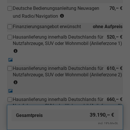
Deutsche Bedienungsanleitung Neuwagen
70,– €
(Hinweis:
und Radio/Navigation
Kann
Finanzierungsangebot erwünscht
ohne Aufpreis
auch
bei
Hausanlieferung innerhalb Deutschlands für
520,– €
einem
Nutzfahrzeuge, SUV oder Wohnmobil (Anlieferzone 1)
deutschen
(Anlieferzonen
Händler
siehe
kostengünstiger
Detail-
Karte)
Foto
nachbestellt
Hausanlieferung innerhalb Deutschlands für
610,– €
(Ausgenommen
werden)
Nutzfahrzeuge, SUV oder Wohnmobil (Anlieferzone 2)
Inselanlieferungen)
(Anlieferzonen
siehe
Detail-
Karte)
Foto
Hausanlieferung innerhalb Deutschlands für
660,– €
(Ausgenommen
Nutzfahrzeuge, SUV oder Wohnmobil (Anlieferzone 3)
Inselanlieferungen)
(Anlieferzonen
39.190,– €
Gesamtpreis
siehe
Detail-
incl. 19% MwSt.
Karte)
Foto