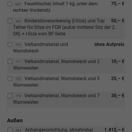
Feuerlöscher, Inhalt 1 kg, unter dem
75,– €
6A7
rechten Vordersitz
Kindersitzverankerung (I-Size) und Top
50,– €
3A2
Tether für Sitze im FGR (außer mittlerer Sitz der 2.
SR) + I-Size vorn BF-Seite
Verbandmaterial und
ohne Aufpreis
1T3
Warndreieck
Verbandmaterial, Warndreieck und 2
10,– €
1T1
Warnwesten
Verbandmaterial, Warndreieck und 5
25,– €
1T2
Warnwesten
Verbandmaterial, Warndreieck und 7
30,– €
1T8
Warnwesten
Außen
Anhängevorrichtung, abnehmbar
1.415,– €
AG2