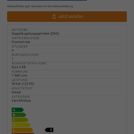
Beispielbilder, ggf. teilweise mit Sonderausstattung
Jetzt anrufen
GETRIEBE
Doppelkupplungsgetriebe (DSG)
ANTRIEBSACHSE
Frontantrieb
ZYLINDER
4
PARTIKELFILTER
1
SCHADSTOFFKLASSE
Euro 6 EB
HUBRAUM
1.968 ccm
LEISTUNG
90 kW (122 PS)
KRAFTSTOFF
Diesel
KATEGORIE
Van/Minibus