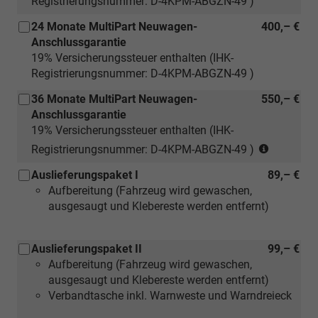
Registrierungsnummer: D-4KPM-ABGZN-49 )
24 Monate MultiPart Neuwagen-
400,– €
Anschlussgarantie
19% Versicherungssteuer enthalten (IHK-
Registrierungsnummer: D-4KPM-ABGZN-49 )
36 Monate MultiPart Neuwagen-
550,– €
Anschlussgarantie
19% Versicherungssteuer enthalten (IHK-
(nur
Registrierungsnummer: D-4KPM-ABGZN-49 )
für
Auslieferungspaket I
89,– €
Neuwage
Aufbereitung (Fahrzeug wird gewaschen,
ausgesaugt und Klebereste werden entfernt)
Auslieferungspaket II
99,– €
Aufbereitung (Fahrzeug wird gewaschen,
ausgesaugt und Klebereste werden entfernt)
Verbandtasche inkl. Warnweste und Warndreieck