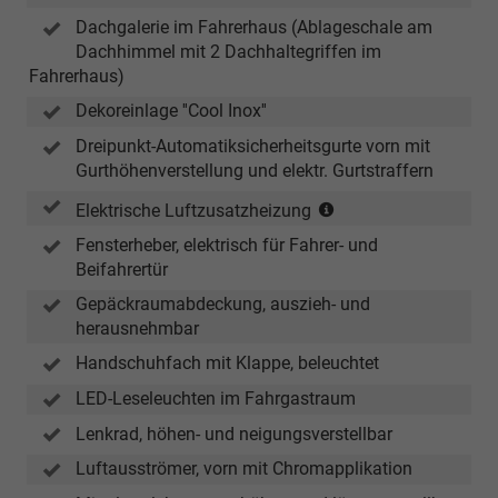
Dachgalerie im Fahrerhaus (Ablageschale am
Dachhimmel mit 2 Dachhaltegriffen im
Fahrerhaus)
Dekoreinlage ''Cool Inox''
Dreipunkt-Automatiksicherheitsgurte vorn mit
Gurthöhenverstellung und elektr. Gurtstraffern
(nur
Elektrische Luftzusatzheizung
in
Fensterheber, elektrisch für Fahrer- und
Verbindung
Beifahrertür
mit
TDI)
Gepäckraumabdeckung, auszieh- und
herausnehmbar
Handschuhfach mit Klappe, beleuchtet
LED-Leseleuchten im Fahrgastraum
Lenkrad, höhen- und neigungsverstellbar
Luftausströmer, vorn mit Chromapplikation