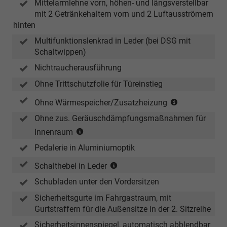
Mittelarmlehne vorn, höhen- und längsverstellbar
mit 2 Getränkehaltern vorn und 2 Luftausströmern
hinten
Multifunktionslenkrad in Leder (bei DSG mit
Schaltwippen)
Nichtraucherausführung
Ohne Trittschutzfolie für Türeinstieg
(nur
Ohne Wärmespeicher/Zusatzheizung
in
Ohne zus. Geräuschdämpfungsmaßnahmen für
Verbindung
(nur
Innenraum
mit
in
TSI)
Pedalerie in Aluminiumoptik
Verbindung
mit
(für
Schalthebel in Leder
TSI
Handschalter)
Schubladen unter den Vordersitzen
und
eHybrid)
Sicherheitsgurte im Fahrgastraum, mit
Gurtstraffern für die Außensitze in der 2. Sitzreihe
Sicherheitsinnenspiegel, automatisch abblendbar