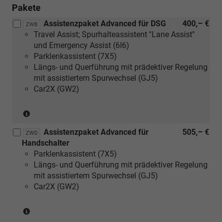
Pakete
Assistenzpaket Advanced für DSG
400,– €
ZWB
Travel Assist; Spurhalteassistent ''Lane Assist''
und Emergency Assist (6I6)
Parklenkassistent (7X5)
Längs- und Querführung mit prädektiver Regelung
mit assistiertem Spurwechsel (GJ5)
Car2X (GW2)
(nur
in
Assistenzpaket Advanced für
505,– €
Verbindung
ZWD
Handschalter
mit
Parklenkassistent (7X5)
DSG)
Längs- und Querführung mit prädektiver Regelung
mit assistiertem Spurwechsel (GJ5)
Car2X (GW2)
(nur
in