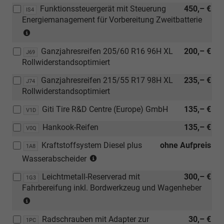
[UC7]
Funktionssteuergerät mit Steuerung
oder
450,– €
Ganzjahresreifen
IS4
Dämpfung
Energiemanagement für Vorbereitung Zweitbatterie
[J74]
215/55
hinten,
(nur
Ganzjahresreifen
R17
Hochstandsfahrwerk)
in
215/55
98H
Ganzjahresreifen 205/60 R16 96H XL
200,– €
Verbindung
R17
J69
XL)
Rollwiderstandsoptimiert
mit
98H
[8FV]
XL)
Ganzjahresreifen 215/55 R17 98H XL
235,– €
J74
Vorbereitung
Rollwiderstandsoptimiert
für
Zweitbatterie)
Giti Tire R&D Centre (Europe) GmbH
135,– €
V1D
Hankook-Reifen
135,– €
V0Q
Kraftstoffsystem Diesel plus
ohne Aufpreis
1A8
(nur
Wasserabscheider
in
Leichtmetall-Reserverad mit
300,– €
Verbindung
1G3
Fahrbereifung inkl. Bordwerkzeug und Wagenheber
mit
(nur
TDI)
in
Radschrauben mit Adapter zur
30,– €
Verbindung
1PC