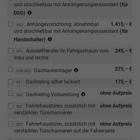
und abschließbar mit Anhängerrangierassistent
(für
(nur
DSG)
in
Anhängevorrichtung, abnehmbar
1.415,– €
Verbindung
AG2
und abschließbar mit Anhängerrangierassistent
(für
mit
(nur
[KA2]
Handschalter)
in
Rückfahrkamera
Ausstellfenster im Fahrgastraum vorn
245,– €
Verbindung
ZF5
"Rear
links und rechts
mit
View"
[KA2]
und
(nur
275,– €
Dachlastenträger
YFB/SR3
Rückfahrkamera
[ZWB]
in
"Rear
Assistenzpaket
Dachreling silber lackiert
175,– €
Verbindung
3S1
View"
Advanced)
mit
und
(Entfall
ohne Aufpreis
Dachreling-Vorbereitung
3S6
[3S6]
[ZWD]
der
Dachreling-
Fahrerhaustüren, zusätzlich mit
ohne Aufpreis
Parklenkassistent
Dachreling)
0D2
Vorbereitung)
verstärkten Türscharnieren
mit
Car2X)
Fahrerhaustüren, zusätzlich mit
ohne Aufpreis
0D3
verstärkten Türscharnieren auf der Fahrerseite