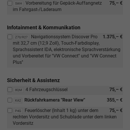
Vorbereitung für Gepäck-Auffangnetz
75,– €
5WH
in
im Fahrgast-/Laderaum
Kunstleder,
Dessin
"Pure
Infotainment & Kommunikation
Diamond"
Navigationssystem Discover Pro
1.375,– €
Z70/R27
mit
mit 32,7 cm (12,9 Zoll), Touch-Farbdisplay,
Interieur
Sprachssistent IDA, elektronische Sprachverstärkung
Soul/Soul-
und Vorbereitet für ''VW Connect'' und ''VW Connect
Soul/Schwarz
Plus''
(CU))
Sicherheit & Assistenz
4 Fahrzeugschlüssel
75,– €
8QM
Rückfahrkamera "Rear View"
355,– €
KA2
Feuerlöscher (Inhalt 1 kg) unter dem
75,– €
P4G
rechten Vordersitz und Schublade unter dem linken
Vordersitz