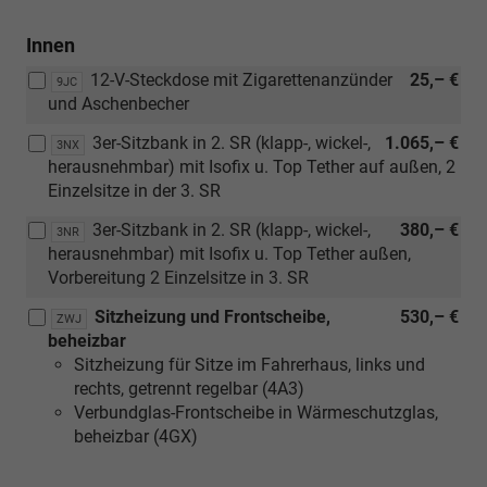
Verbindung
Innen
mit
Handschalter)
12-V-Steckdose mit Zigarettenanzünder
25,– €
9JC
und Aschenbecher
3er-Sitzbank in 2. SR (klapp-, wickel-,
1.065,– €
3NX
herausnehmbar) mit Isofix u. Top Tether auf außen, 2
Einzelsitze in der 3. SR
3er-Sitzbank in 2. SR (klapp-, wickel-,
380,– €
3NR
herausnehmbar) mit Isofix u. Top Tether außen,
Vorbereitung 2 Einzelsitze in 3. SR
Sitzheizung und Frontscheibe,
530,– €
ZWJ
beheizbar
Sitzheizung für Sitze im Fahrerhaus, links und
rechts, getrennt regelbar (4A3)
Verbundglas-Frontscheibe in Wärmeschutzglas,
beheizbar (4GX)