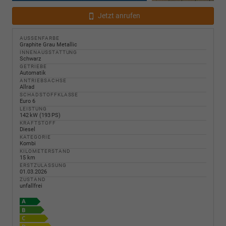
Jetzt anrufen
AUSSENFARBE
Graphite Grau Metallic
INNENAUSSTATTUNG
Schwarz
GETRIEBE
Automatik
ANTRIEBSACHSE
Allrad
SCHADSTOFFKLASSE
Euro 6
LEISTUNG
142 kW (193 PS)
KRAFTSTOFF
Diesel
KATEGORIE
Kombi
KILOMETERSTAND
15 km
ERSTZULASSUNG
01.03.2026
ZUSTAND
unfallfrei