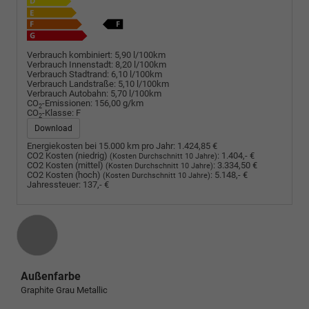
Verbrauch kombiniert:
5,90 l/100km
Verbrauch Innenstadt:
8,20 l/100km
Verbrauch Stadtrand:
6,10 l/100km
Verbrauch Landstraße:
5,10 l/100km
Verbrauch Autobahn:
5,70 l/100km
CO
-Emissionen:
156,00 g/km
2
CO
-Klasse:
F
2
Download
Energiekosten bei 15.000 km pro Jahr:
1.424,85 €
CO2 Kosten (niedrig)
:
1.404,- €
(Kosten Durchschnitt 10 Jahre)
CO2 Kosten (mittel)
:
3.334,50 €
(Kosten Durchschnitt 10 Jahre)
CO2 Kosten (hoch)
:
5.148,- €
(Kosten Durchschnitt 10 Jahre)
Jahressteuer:
137,- €
Außenfarbe
Graphite Grau Metallic