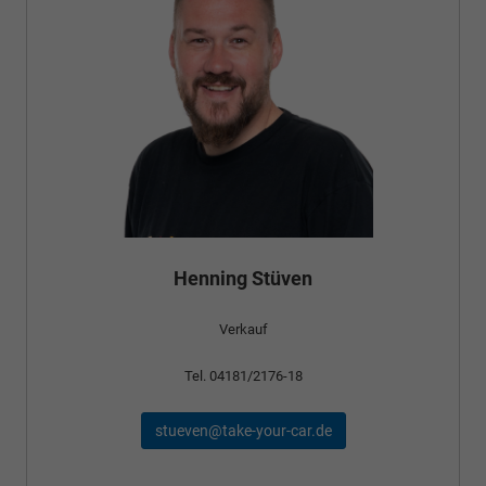
Bünyamin Schael
Verkauf
Tel. 04181/2176-24
schael@take-your-car.de