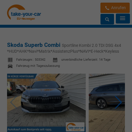
Anrufen
Skoda Superb Combi
Sportline Kombi 2.0 TDI DSG 4x4
*HUD*AHK*Navi*Matrix*AssistenzPlus*NAVI*E-Heck*Keyless
Fahrzeugnr.:
503342
unverbindliche Lieferzeit:
14 Tage
Fahrzeug mit Tageszulassung