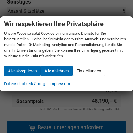
Sonstiges
Anzahl Sitzplätze
5
Anzahl Vorbesitzer
1
Wir respektieren Ihre Privatsphäre
Erstzulassung
01.03.2026
Unsere Website setzt Cookies ein, um unsere Dienste für Sie
Kilometerstand
15
bereitzustellen. Hierbei berücksichtigen wir Ihre Auswahl und verarbeiten
nur die Daten für Marketing, Analytics und Personalisierung, für die Sie
Leergewicht
1858 kg
uns Ihr Einverständnis geben. Sie können Ihre Einwilligung jederzeit mit
Wirkung für die Zukunft widerrufen.
UVP ohne
67.019,– €
Alle akzeptieren
Alle ablehnen
Einstellungen
Überführungskosten
Sie sparen:
18.829,– €
Datenschutzerklärung
Impressum
28,1%
48.190,– €
Gesamtpreis
incl. 19% MwSt. und den Kosten für Überführung und Kfz-Brief
Bestellunterlagen anfordern