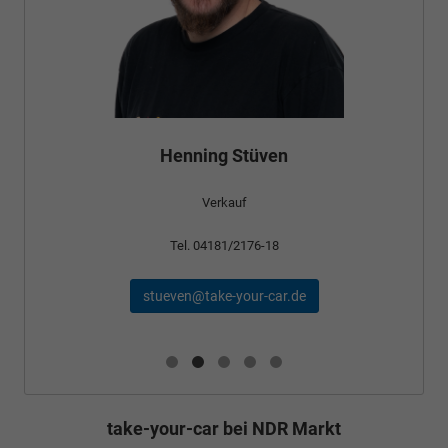
Henning Stüven
Verkauf
Tel. 04181/2176-18
stueven@take-your-car.de
take-your-car bei NDR Markt