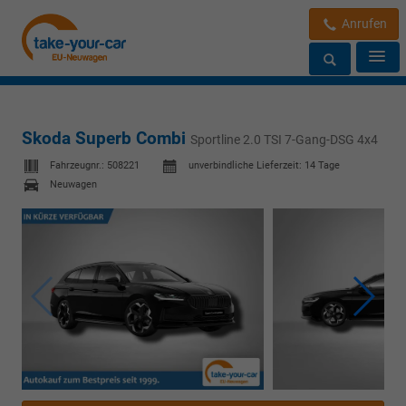
Anrufen
Skoda Superb Combi
Sportline 2.0 TSI 7-Gang-DSG 4x4
Fahrzeugnr.:
508221
unverbindliche Lieferzeit:
14 Tage
Neuwagen