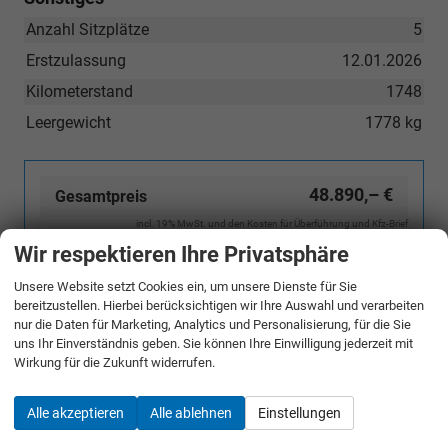
Anzahl Sitzplätze
5
Erstzulassung
12.01.2026
Kilometerstand
1748
Leergewicht
1778 kg
48.890,– €
Gesamtpreis
incl. 19% MwSt. und den Kosten für Überführung und Kfz-Brief
Wir respektieren Ihre Privatsphäre
Bestellunterlagen anfordern
Unsere Website setzt Cookies ein, um unsere Dienste für Sie
bereitzustellen. Hierbei berücksichtigen wir Ihre Auswahl und verarbeiten
nur die Daten für Marketing, Analytics und Personalisierung, für die Sie
Angebot anfordern
uns Ihr Einverständnis geben. Sie können Ihre Einwilligung jederzeit mit
Wirkung für die Zukunft widerrufen.
Merken
Alle akzeptieren
Alle ablehnen
Einstellungen
Jetzt anrufen