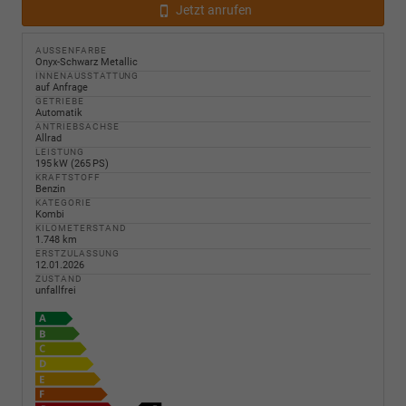
Jetzt anrufen
AUSSENFARBE
Onyx-Schwarz Metallic
INNENAUSSTATTUNG
auf Anfrage
GETRIEBE
Automatik
ANTRIEBSACHSE
Allrad
LEISTUNG
195 kW (265 PS)
KRAFTSTOFF
Benzin
KATEGORIE
Kombi
KILOMETERSTAND
1.748 km
ERSTZULASSUNG
12.01.2026
ZUSTAND
unfallfrei