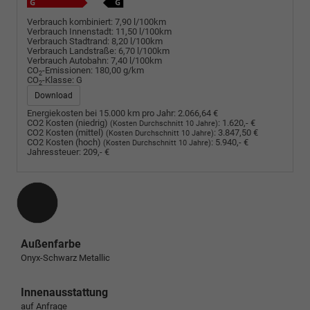
Verbrauch kombiniert:
7,90 l/100km
Verbrauch Innenstadt:
11,50 l/100km
Verbrauch Stadtrand:
8,20 l/100km
Verbrauch Landstraße:
6,70 l/100km
Verbrauch Autobahn:
7,40 l/100km
CO
-Emissionen:
180,00 g/km
2
CO
-Klasse:
G
2
Download
Energiekosten bei 15.000 km pro Jahr:
2.066,64 €
CO2 Kosten (niedrig)
:
1.620,- €
(Kosten Durchschnitt 10 Jahre)
CO2 Kosten (mittel)
:
3.847,50 €
(Kosten Durchschnitt 10 Jahre)
CO2 Kosten (hoch)
:
5.940,- €
(Kosten Durchschnitt 10 Jahre)
Jahressteuer:
209,- €
Außenfarbe
Onyx-Schwarz Metallic
Innenausstattung
auf Anfrage