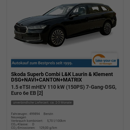
Skoda Superb Combi
L&K Laurin & Klement
DSG+NAVI+CANTON+MATRIX
1.5 eTSI mHEV 110 kW (150PS) 7-Gang-DSG,
Euro 6e EB [2]
unverbindliche Lieferzeit: ca. 2-3 Monate
Fahrzeugnr.: 499894
Benzin
Neuwagen
Verbrauch kombiniert:
5,70 l/100km
CO
-Klasse:
D
2
CO
-Emissionen:
129,00 g/km
2