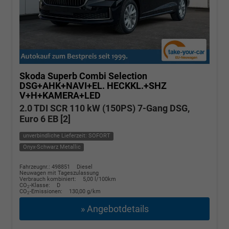
Skoda Superb Combi
Selection
DSG+AHK+NAVI+EL. HECKKL.+SHZ
V+H+KAMERA+LED
2.0 TDI SCR 110 kW (150PS) 7-Gang DSG,
Euro 6 EB [2]
unverbindliche Lieferzeit: SOFORT
Onyx-Schwarz Metallic
Fahrzeugnr.: 498851
Diesel
Neuwagen mit Tageszulassung
Verbrauch kombiniert:
5,00 l/100km
CO
-Klasse:
D
2
CO
-Emissionen:
130,00 g/km
2
» Angebotdetails