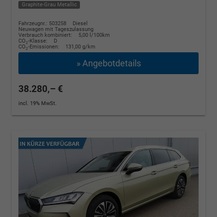
Graphite-Grau Metallic
Fahrzeugnr.: 503258
Diesel
Neuwagen mit Tageszulassung
Verbrauch kombiniert:
5,00 l/100km
CO
-Klasse:
D
2
CO
-Emissionen:
131,00 g/km
2
» Angebotdetails
38.280,– €
incl. 19% MwSt.