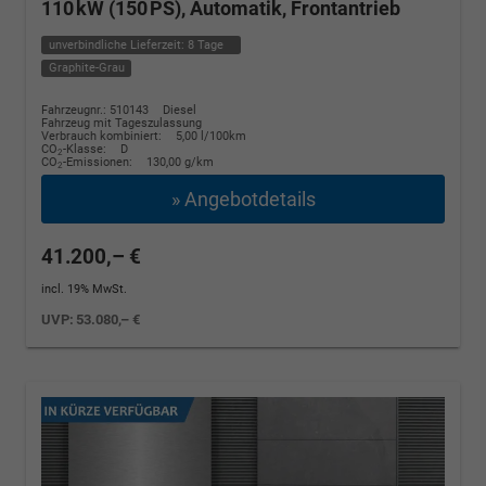
110 kW (150 PS), Automatik, Frontantrieb
unverbindliche Lieferzeit:
8 Tage
Graphite-Grau
Fahrzeugnr.: 510143
Diesel
Fahrzeug mit Tageszulassung
Verbrauch kombiniert:
5,00 l/100km
CO
-Klasse:
D
2
CO
-Emissionen:
130,00 g/km
2
» Angebotdetails
41.200,– €
incl. 19% MwSt.
UVP:
53.080,– €