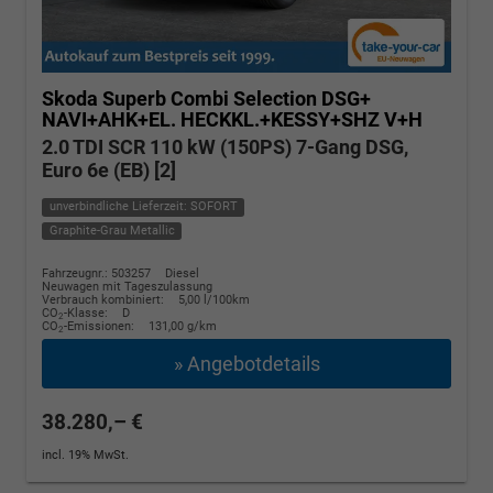
Skoda Superb Combi
Selection DSG+
NAVI+AHK+EL. HECKKL.+KESSY+SHZ V+H
2.0 TDI SCR 110 kW (150PS) 7-Gang DSG,
Euro 6e (EB) [2]
unverbindliche Lieferzeit: SOFORT
Graphite-Grau Metallic
Fahrzeugnr.: 503257
Diesel
Neuwagen mit Tageszulassung
Verbrauch kombiniert:
5,00 l/100km
CO
-Klasse:
D
2
CO
-Emissionen:
131,00 g/km
2
» Angebotdetails
38.280,– €
incl. 19% MwSt.