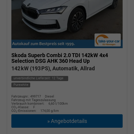
Skoda Superb Combi
2.0 TDI 142kW 4x4
Selection DSG AHK 360 Head Up
142 kW (193 PS), Automatik, Allrad
unverbindliche Lieferzeit:
12 Tage
Purewhite
Fahrzeugnr.: 499717
Diesel
Fahrzeug mit Tageszulassung
Verbrauch kombiniert:
6,60 l/100km
CO
-Klasse:
F
2
CO
-Emissionen:
174,00 g/km
2
» Angebotdetails