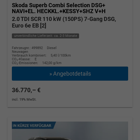
Skoda Superb Combi
Selection DSG+
NAVI+EL. HECKKL.+KESSY+SHZ V+H
2.0 TDI SCR 110 kW (150PS) 7-Gang DSG,
Euro 6e EB [2]
unverbindliche Lieferzeit: ca. 2-3 Monate
Fahrzeugnr.: 499892
Diesel
Neuwagen
Verbrauch kombiniert:
5,40 l/100km
CO
-Klasse:
E
2
CO
-Emissionen:
142,00 g/km
2
» Angebotdetails
36.770,– €
incl. 19% MwSt.