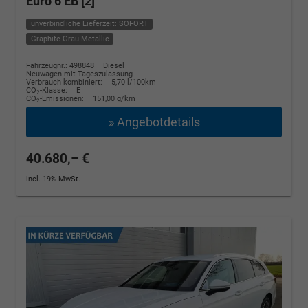
Euro 6 EB [2]
unverbindliche Lieferzeit: SOFORT
Graphite-Grau Metallic
Fahrzeugnr.: 498848
Diesel
Neuwagen mit Tageszulassung
Verbrauch kombiniert:
5,70 l/100km
CO
-Klasse:
E
2
CO
-Emissionen:
151,00 g/km
2
» Angebotdetails
40.680,– €
incl. 19% MwSt.