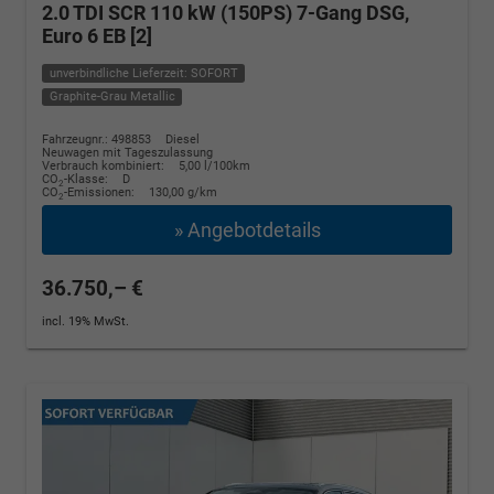
2.0 TDI SCR 110 kW (150PS) 7-Gang DSG,
Euro 6 EB [2]
unverbindliche Lieferzeit: SOFORT
Graphite-Grau Metallic
Fahrzeugnr.: 498853
Diesel
Neuwagen mit Tageszulassung
Verbrauch kombiniert:
5,00 l/100km
CO
-Klasse:
D
2
CO
-Emissionen:
130,00 g/km
2
» Angebotdetails
36.750,– €
incl. 19% MwSt.