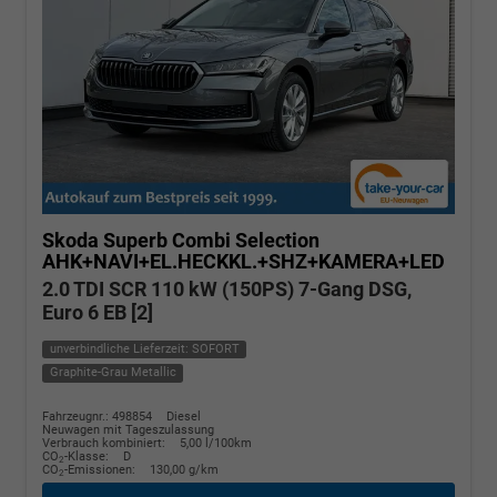
Skoda Superb Combi
Selection
AHK+NAVI+EL.HECKKL.+SHZ+KAMERA+LED
2.0 TDI SCR 110 kW (150PS) 7-Gang DSG,
Euro 6 EB [2]
unverbindliche Lieferzeit: SOFORT
Graphite-Grau Metallic
Fahrzeugnr.: 498854
Diesel
Neuwagen mit Tageszulassung
Verbrauch kombiniert:
5,00 l/100km
CO
-Klasse:
D
2
CO
-Emissionen:
130,00 g/km
2