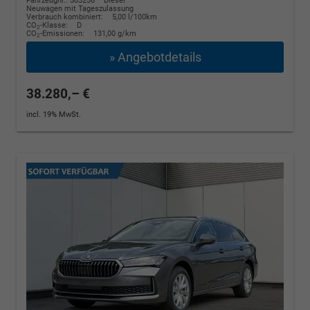
Fahrzeugnr.: 503256
Diesel
Neuwagen mit Tageszulassung
Verbrauch kombiniert:
5,00 l/100km
CO
-Klasse:
D
2
CO
-Emissionen:
131,00 g/km
2
» Angebotdetails
38.280,– €
incl. 19% MwSt.