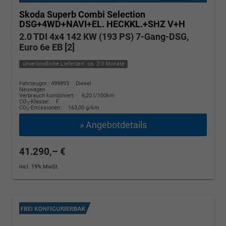
Skoda Superb Combi
Selection
DSG+4WD+NAVI+EL. HECKKL.+SHZ V+H
2.0 TDI 4x4 142 KW (193 PS) 7-Gang-DSG,
Euro 6e EB [2]
unverbindliche Lieferzeit: ca. 2-3 Monate
Fahrzeugnr.: 499893
Diesel
Neuwagen
Verbrauch kombiniert:
6,20 l/100km
CO
-Klasse:
F
2
CO
-Emissionen:
163,00 g/km
2
» Angebotdetails
41.290,– €
incl. 19% MwSt.