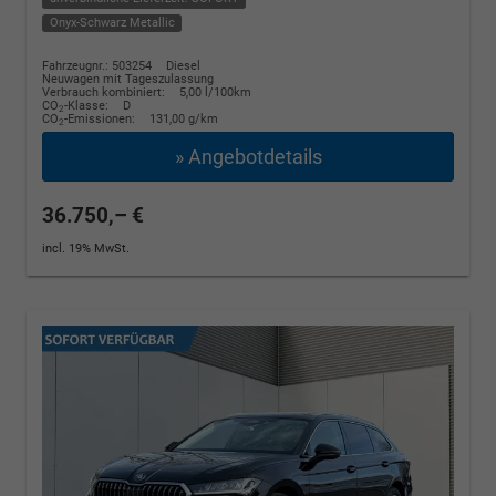
Onyx-Schwarz Metallic
Fahrzeugnr.: 503254
Diesel
Neuwagen mit Tageszulassung
Verbrauch kombiniert:
5,00 l/100km
CO
-Klasse:
D
2
CO
-Emissionen:
131,00 g/km
2
» Angebotdetails
36.750,– €
incl. 19% MwSt.