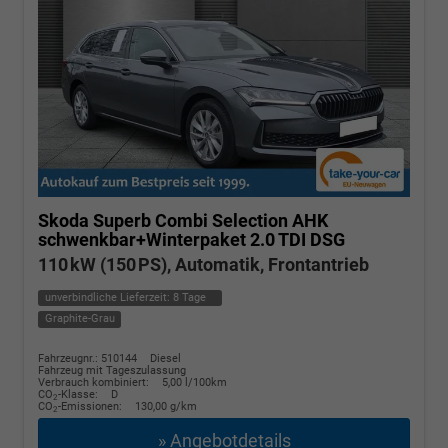
Skoda Superb Combi
Selection AHK
schwenkbar+Winterpaket 2.0 TDI DSG
110 kW (150 PS), Automatik, Frontantrieb
unverbindliche Lieferzeit:
8 Tage
Graphite-Grau
Fahrzeugnr.: 510144
Diesel
Fahrzeug mit Tageszulassung
Verbrauch kombiniert:
5,00 l/100km
CO
-Klasse:
D
2
CO
-Emissionen:
130,00 g/km
2
» Angebotdetails