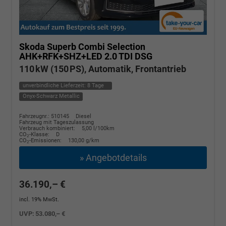
Skoda Superb Combi
Selection
AHK+RFK+SHZ+LED 2.0 TDI DSG
110 kW (150 PS), Automatik, Frontantrieb
unverbindliche Lieferzeit:
8 Tage
Onyx-Schwarz Metallic
Fahrzeugnr.: 510145
Diesel
Fahrzeug mit Tageszulassung
Verbrauch kombiniert:
5,00 l/100km
CO
-Klasse:
D
2
CO
-Emissionen:
130,00 g/km
2
» Angebotdetails
36.190,– €
incl. 19% MwSt.
UVP:
53.080,– €