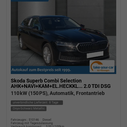
Skoda Superb Combi
Selection
AHK+NAVI+KAM+EL.HECKKL... 2.0 TDI DSG
110 kW (150 PS), Automatik, Frontantrieb
unverbindliche Lieferzeit:
8 Tage
Onyx-Schwarz Metallic
Fahrzeugnr.: 510146
Diesel
Fahrzeug mit Tageszulassung
Verbrauch kombiniert:
5,00 l/100km