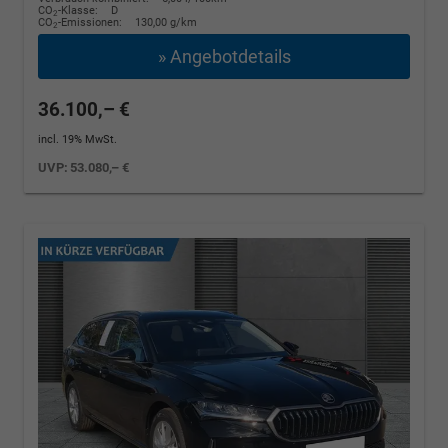
CO
-Klasse:
D
2
CO
-Emissionen:
130,00 g/km
2
» Angebotdetails
36.100,– €
incl. 19% MwSt.
UVP:
53.080,– €