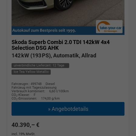
Skoda Superb Combi
2.0 TDI 142kW 4x4
Selection DSG AHK
142 kW (193 PS), Automatik, Allrad
unverbindliche Lieferzeit:
12 Tage
Ice Tea Yellow Metallic
Fahrzeugnr.: 499748
Diesel
Fahrzeug mit Tageszulassung
Verbrauch kombiniert:
6,60 l/100km
CO
-Klasse:
F
2
CO
-Emissionen:
174,00 g/km
2
» Angebotdetails
40.390,– €
incl. 19% MwSt.