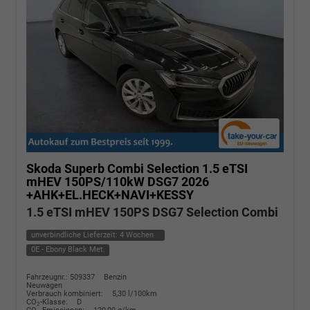
Skoda Superb Combi
Selection 1.5 eTSI
mHEV 150PS/110kW DSG7 2026
+AHK+EL.HECK+NAVI+KESSY
1.5 eTSI mHEV 150PS DSG7 Selection Combi
unverbindliche Lieferzeit:
4 Wochen
0E - Ebony Black Met.
Fahrzeugnr.: 509337
Benzin
Neuwagen
Verbrauch kombiniert:
5,30 l/100km
CO
-Klasse:
D
2