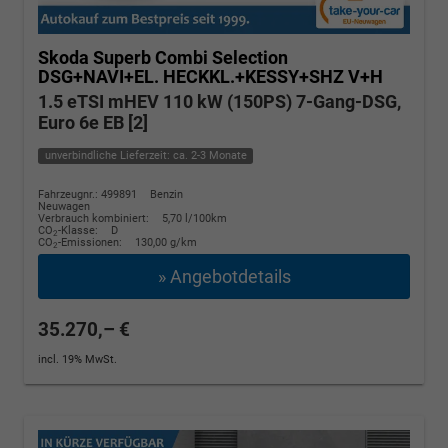
Skoda Superb Combi
Selection
DSG+NAVI+EL. HECKKL.+KESSY+SHZ V+H
1.5 eTSI mHEV 110 kW (150PS) 7-Gang-DSG,
Euro 6e EB [2]
unverbindliche Lieferzeit: ca. 2-3 Monate
Fahrzeugnr.: 499891
Benzin
Neuwagen
Verbrauch kombiniert:
5,70 l/100km
CO
-Klasse:
D
2
CO
-Emissionen:
130,00 g/km
2
» Angebotdetails
35.270,– €
incl. 19% MwSt.