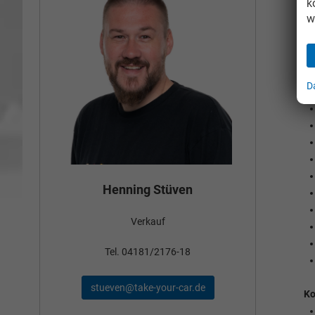
k
w
D
Bün
Henning Stüven
Verkauf
nden
Tel
Tel. 04181/2176-18
schae
stueven@take-your-car.de
de
Ko