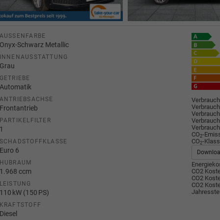
AUSSENFARBE
Onyx-Schwarz Metallic
INNENAUSSTATTUNG
Grau
GETRIEBE
Automatik
ANTRIEBSACHSE
Verbrauch
Verbrauch
Frontantrieb
Verbrauch
Verbrauch
PARTIKELFILTER
Verbrauch
1
CO
-Emis
2
CO
-Klass
SCHADSTOFFKLASSE
2
Euro 6
Downlo
HUBRAUM
Energiekos
1.968 ccm
CO2 Koste
CO2 Koste
LEISTUNG
CO2 Koste
Jahresste
110 kW (150 PS)
KRAFTSTOFF
Diesel