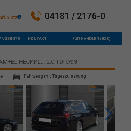
04181 / 2176-0
arkplatz
0
ANGEBOTE
KONTAKT
FÜR HÄNDLER (B2B)
AM+EL.HECKKL... 2.0 TDI DSG
ge
Fahrzeug mit Tageszulassung