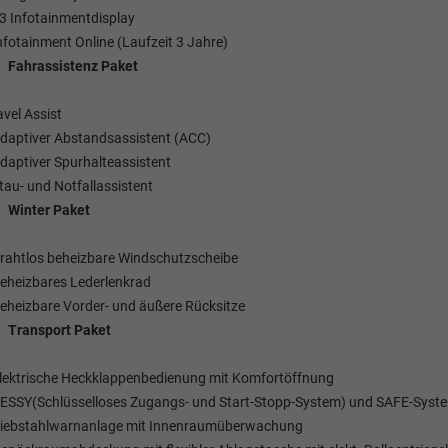
13 Infotainmentdisplay
Infotainment Online (Laufzeit 3 Jahre)
Fahrassistenz Paket
avel Assist
Adaptiver Abstandsassistent (ACC)
Adaptiver Spurhalteassistent
Stau- und Notfallassistent
Winter Paket
Drahtlos beheizbare Windschutzscheibe
Beheizbares Lederlenkrad
Beheizbare Vorder- und äußere Rücksitze
Transport Paket
Elektrische Heckklappenbedienung mit Komfortöffnung
KESSY(Schlüsselloses Zugangs- und Start-Stopp-System) und SAFE-Syst
Diebstahlwarnanlage mit Innenraumüberwachung