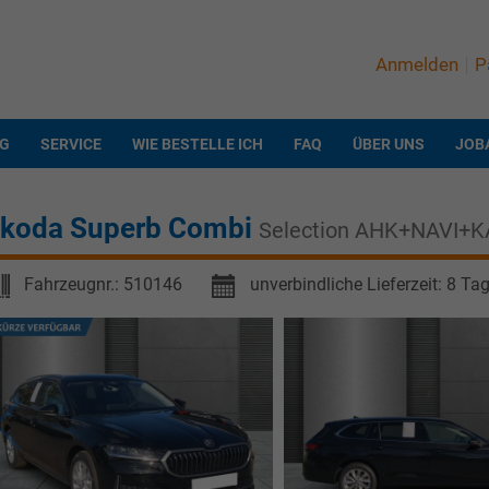
Anmelden
P
NG
SERVICE
WIE BESTELLE ICH
FAQ
ÜBER UNS
JOB
koda Superb Combi
Selection AHK+NAVI+K
Fahrzeugnr.:
510146
unverbindliche Lieferzeit:
8 Ta