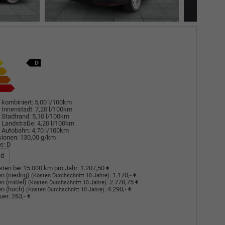
 kombiniert:
5,00 l/100km
 Innenstadt:
7,20 l/100km
 Stadtrand:
5,10 l/100km
 Landstraße:
4,20 l/100km
 Autobahn:
4,70 l/100km
sionen:
130,00 g/km
e:
D
ad
ten bei 15.000 km pro Jahr:
1.207,50 €
n (niedrig)
:
1.170,- €
(Kosten Durchschnitt 10 Jahre)
n (mittel)
:
2.778,75 €
(Kosten Durchschnitt 10 Jahre)
n (hoch)
:
4.290,- €
(Kosten Durchschnitt 10 Jahre)
uer:
263,- €