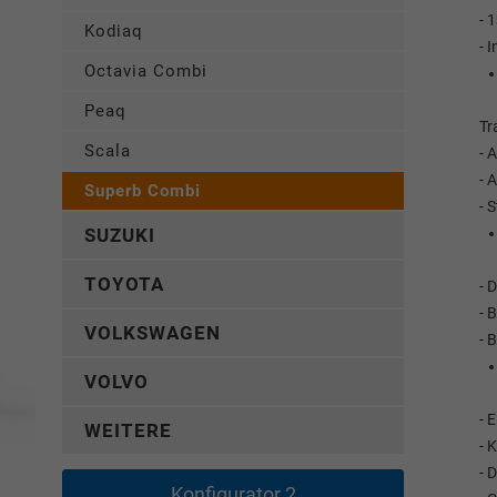
- 
Kodiaq
- 
Octavia Combi
Peaq
Tr
Scala
- 
- 
Superb Combi
- 
SUZUKI
TOYOTA
- 
- 
VOLKSWAGEN
- 
VOLVO
- 
WEITERE
- 
- 
Konfigurator 2