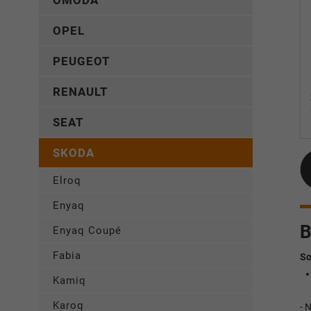
OMODA
OPEL
PEUGEOT
RENAULT
SEAT
SKODA
Elroq
Enyaq
B
Enyaq Coupé
Fabia
So
Kamiq
Karoq
- 