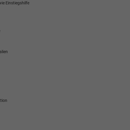
ie Einstiegshilfe
e
alien
tion