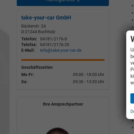
take-your-car GmbH
Bäckerstr. 24
D-21244
Buchholz
Telefon:
04181/2176-0
Telefax:
04181/2176-20
U
E-Mail:
info@take-your-car.de
b
v
Geschäftszeiten
P
Mo-Fr:
09:00 - 18:00 Uhr
k
Sa:
09:30 - 13:30 Uhr
w
Ihre Ansprechpartner
D