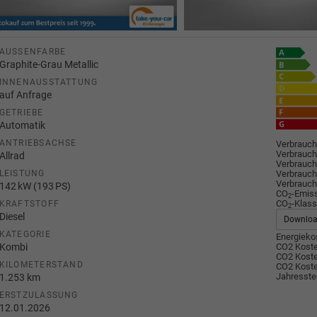
AUSSENFARBE
Graphite-Grau Metallic
INNENAUSSTATTUNG
auf Anfrage
GETRIEBE
Automatik
ANTRIEBSACHSE
Verbrauch
Verbrauch
Allrad
Verbrauch
Verbrauch
LEISTUNG
Verbrauch
142 kW (193 PS)
CO
-Emis
2
CO
-Klass
KRAFTSTOFF
2
Diesel
Downlo
KATEGORIE
Energiekos
Kombi
CO2 Koste
CO2 Koste
KILOMETERSTAND
CO2 Koste
Jahresste
1.253 km
ERSTZULASSUNG
12.01.2026