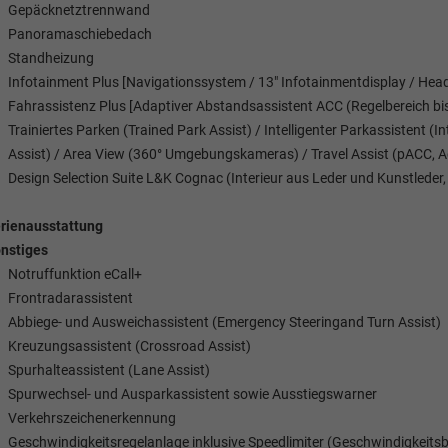
Gepäcknetztrennwand
Panoramaschiebedach
Standheizung
Infotainment Plus [Navigationssystem / 13" Infotainmentdisplay / Head
Fahrassistenz Plus [Adaptiver Abstandsassistent ACC (Regelbereich bi
Trainiertes Parken (Trained Park Assist) / Intelligenter Parkassistent 
Assist) / Area View (360° Umgebungskameras) / Travel Assist (pACC, Ad
Design Selection Suite L&K Cognac (Interieur aus Leder und Kunstleder,
rienausstattung
nstiges
Notruffunktion eCall+
Frontradarassistent
Abbiege- und Ausweichassistent (Emergency Steeringand Turn Assist)
Kreuzungsassistent (Crossroad Assist)
Spurhalteassistent (Lane Assist)
Spurwechsel- und Ausparkassistent sowie Ausstiegswarner
Verkehrszeichenerkennung
Geschwindigkeitsregelanlage inklusive Speedlimiter (Geschwindigkeits