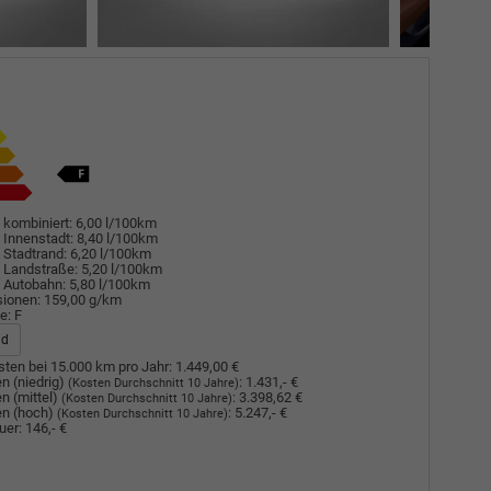
 kombiniert:
6,00 l/100km
 Innenstadt:
8,40 l/100km
 Stadtrand:
6,20 l/100km
 Landstraße:
5,20 l/100km
 Autobahn:
5,80 l/100km
sionen:
159,00 g/km
e:
F
ad
ten bei 15.000 km pro Jahr:
1.449,00 €
n (niedrig)
:
1.431,- €
(Kosten Durchschnitt 10 Jahre)
n (mittel)
:
3.398,62 €
(Kosten Durchschnitt 10 Jahre)
n (hoch)
:
5.247,- €
(Kosten Durchschnitt 10 Jahre)
uer:
146,- €