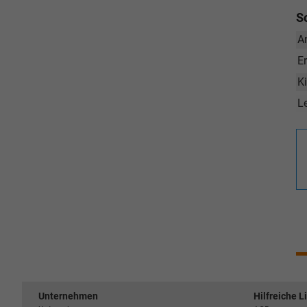
S
A
E
K
L
Unternehmen
Hilfreiche L