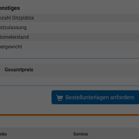
onstiges
nzahl Sitzplätze
rstzulassung
ilometerstand
eergewicht
Gesamtpreis
Bestellunterlagen anfordern
inks
Service