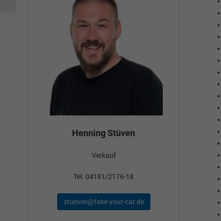
Bün
Henning Stüven
Verkauf
nden
Tel
Tel. 04181/2176-18
schae
stueven@take-your-car.de
de