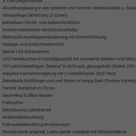
3. Fahrzeugschlüssel
Akustikverglasung in den vorderen und hinteren Seitenscheiben u. Suns
Klimaanlage Climatronic (3-Zonen)
Beheizbare Vorder- und äußere Rücksitze
Drahtlos beheizbare Windschutzscheibe
Elektrische Heckklappenbedienung mit Komfortöffnung
Abbiege- und Schlechtwetterlicht
Matrix-LED-Scheinwerfer
LED-Heckleuchten in Kristallglasoptik mit animierten Blinkern und Welc
18"-Leichtmetallfelgen "Belatrix" in Anthrazit, glanzgedreht (Reifen 235
Adaptive Fahrwerksregelung mit 2-Ventildämpfer (DCC Plus)
Tom Wollschläger
yamin Schael
Dekorleiste Stoßfänger vorn und hinten in Unique Dark Chrome, Kühlergr
Fenster Zierleisten in Chrom
Verkauf
Verkauf
Dachreling in Silber eloxiert
Fußmatten
Tel. 04181/2176-21
. 04181/2176-24
Beheizbares Lederlenkrad
Ambientebeleuchtung
wollschlaeger@take-your-car.de
l@take-your-car.de
Fußraumbeleuchtung im Innenraum
Rücksitzbank ungeteilt, Lehne geteilt umlegbar mit Mittelarmlehne