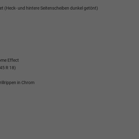
et (Heck- und hintere Seitenscheiben dunkel getönt)
ome Effect
/45 R 18)
Elvedin Calakovic
illrippen in Chrom
Verkauf
Tel. 04181/2176-27
calakovic@take-your-car.de