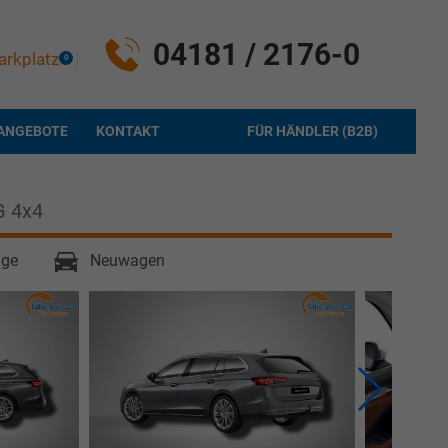
04181 / 2176-0
arkplatz
0
ANGEBOTE
KONTAKT
FÜR HÄNDLER (B2B)
G 4x4
age
Neuwagen