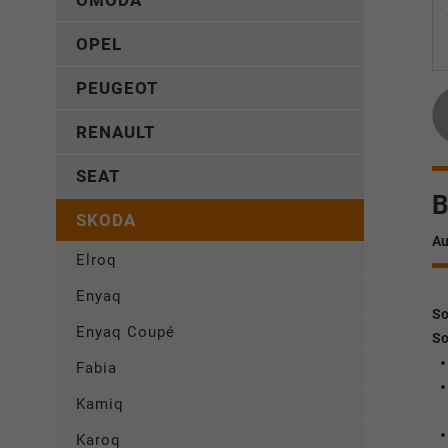
OMODA
OPEL
PEUGEOT
RENAULT
SEAT
B
SKODA
Au
Elroq
Enyaq
So
Enyaq Coupé
So
Fabia
Kamiq
Karoq