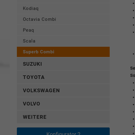
Kodiaq
Octavia Combi
Peaq
Scala
Superb Combi
SUZUKI
Se
So
TOYOTA
VOLKSWAGEN
VOLVO
WEITERE
Konfigurator 2