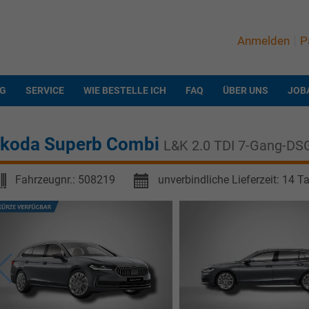
Anmelden
P
NG
SERVICE
WIE BESTELLE ICH
FAQ
ÜBER UNS
JOB
koda Superb Combi
L&K 2.0 TDI 7-Gang-DS
Fahrzeugnr.:
508219
unverbindliche Lieferzeit:
14 T