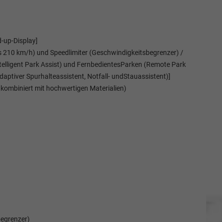
-up-Display]
s 210 km/h) und Speedlimiter (Geschwindigkeitsbegrenzer) /
(Intelligent Park Assist) und FernbedientesParken (Remote Park
aptiver Spurhalteassistent, Notfall- undStauassistent)]
 kombiniert mit hochwertigen Materialien)
begrenzer)