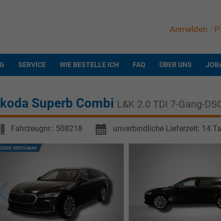
Anmelden
P
NG
SERVICE
WIE BESTELLE ICH
FAQ
ÜBER UNS
JOB
koda Superb Combi
L&K 2.0 TDI 7-Gang-DS
Fahrzeugnr.:
508218
unverbindliche Lieferzeit:
14 T