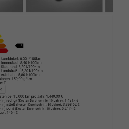
 kombiniert:
6,00 l/100km
 Innenstadt:
8,40 l/100km
 Stadtrand:
6,20 l/100km
 Landstraße:
5,20 l/100km
 Autobahn:
5,80 l/100km
sionen:
159,00 g/km
e:
F
ad
ten bei 15.000 km pro Jahr:
1.449,00 €
n (niedrig)
:
1.431,- €
(Kosten Durchschnitt 10 Jahre)
n (mittel)
:
3.398,62 €
(Kosten Durchschnitt 10 Jahre)
n (hoch)
:
5.247,- €
(Kosten Durchschnitt 10 Jahre)
uer:
146,- €