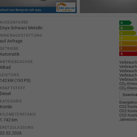
AUSSENFARBE
Onyx-Schwarz Metallic
INNENAUSSTATTUNG
auf Anfrage
GETRIEBE
Automatik
ANTRIEBSACHSE
Verbrauch
Verbrauch
Allrad
Verbrauch
Verbrauch
LEISTUNG
Verbrauch
142 kW (193 PS)
CO
-Emis
2
CO
-Klass
KRAFTSTOFF
2
Diesel
Downlo
KATEGORIE
Energiekos
Kombi
CO2 Koste
CO2 Koste
KILOMETERSTAND
CO2 Koste
Jahresste
1.742 km
ERSTZULASSUNG
02.02.2026