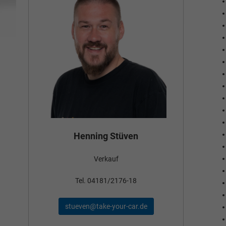
Bünya
Henning Stüven
Verkauf
n
Tel. 0
Tel. 04181/2176-18
schael@t
stueven@take-your-car.de