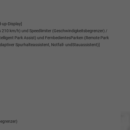
-up-Display]
s 210 km/h) und Speedlimiter (Geschwindigkeitsbegrenzer) /
(Intelligent Park Assist) und FernbedientesParken (Remote Park
aptiver Spurhalteassistent, Notfall- undStauassistent)]
begrenzer)