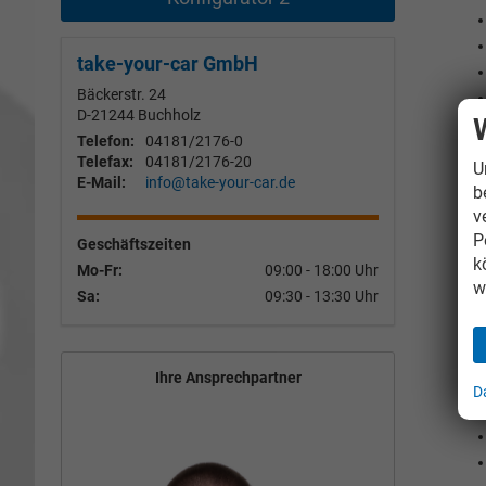
take-your-car GmbH
Bäckerstr. 24
D-21244
Buchholz
Telefon:
04181/2176-0
Telefax:
04181/2176-20
U
E-Mail:
info@take-your-car.de
b
v
P
Geschäftszeiten
k
Mo-Fr:
09:00 - 18:00 Uhr
w
Sa:
09:30 - 13:30 Uhr
Ihre Ansprechpartner
D