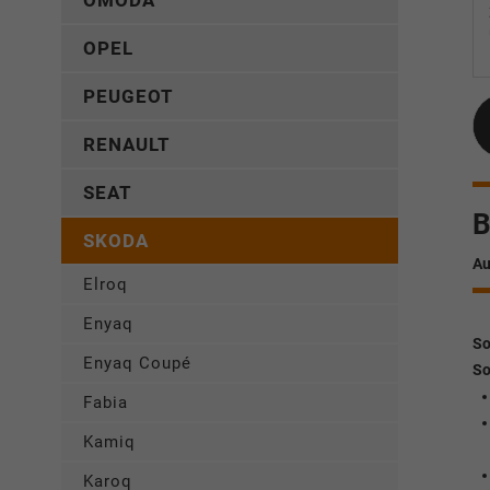
OMODA
OPEL
PEUGEOT
RENAULT
SEAT
B
SKODA
Au
Elroq
Enyaq
So
Enyaq Coupé
So
Fabia
Kamiq
Karoq