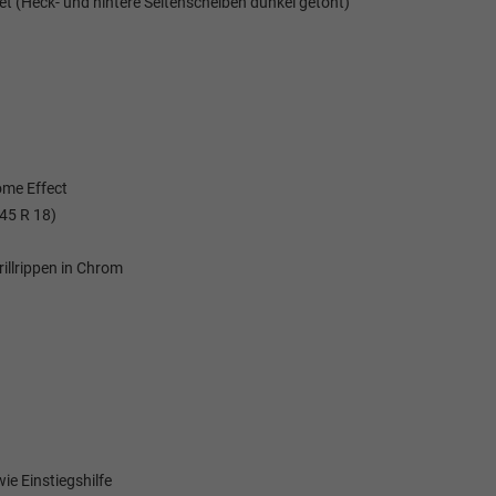
et (Heck- und hintere Seitenscheiben dunkel getönt)
ome Effect
/45 R 18)
illrippen in Chrom
Elvedin Calakovic
Verkauf
Tel. 04181/2176-27
calakovic@take-your-car.de
ie Einstiegshilfe