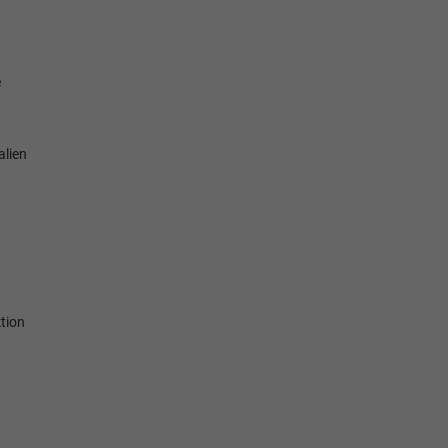
e
alien
tion