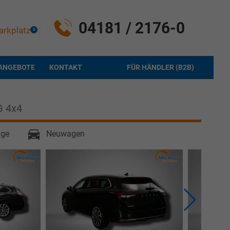
04181 / 2176-0
arkplatz
0
ANGEBOTE
KONTAKT
FÜR HÄNDLER (B2B)
G 4x4
age
Neuwagen