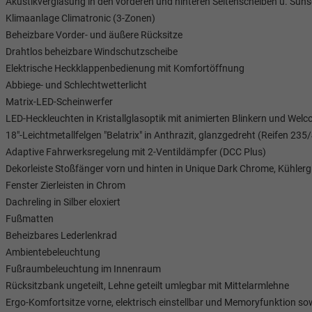
Akustikverglasung in den vorderen und hinteren Seitenscheiben u. Suns
Klimaanlage Climatronic (3-Zonen)
Beheizbare Vorder- und äußere Rücksitze
Drahtlos beheizbare Windschutzscheibe
Elektrische Heckklappenbedienung mit Komfortöffnung
Abbiege- und Schlechtwetterlicht
Matrix-LED-Scheinwerfer
LED-Heckleuchten in Kristallglasoptik mit animierten Blinkern und Welc
18"-Leichtmetallfelgen "Belatrix" in Anthrazit, glanzgedreht (Reifen 235
Adaptive Fahrwerksregelung mit 2-Ventildämpfer (DCC Plus)
Dekorleiste Stoßfänger vorn und hinten in Unique Dark Chrome, Kühlergr
Tom Wollschläger
min Schael
Fenster Zierleisten in Chrom
Dachreling in Silber eloxiert
Verkauf
Verkauf
Fußmatten
Beheizbares Lederlenkrad
Tel. 04181/2176-21
4181/2176-24
Ambientebeleuchtung
Fußraumbeleuchtung im Innenraum
wollschlaeger@take-your-car.de
ake-your-car.de
Rücksitzbank ungeteilt, Lehne geteilt umlegbar mit Mittelarmlehne
Ergo-Komfortsitze vorne, elektrisch einstellbar und Memoryfunktion sow