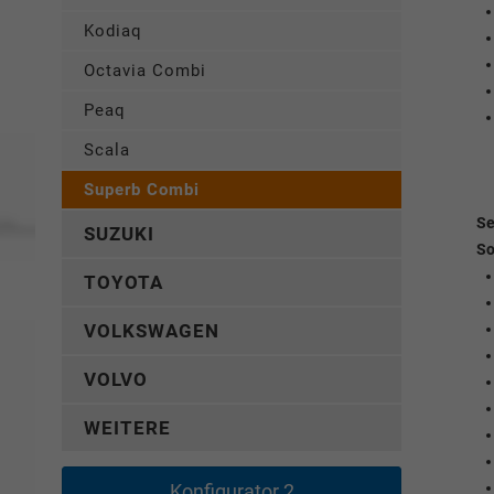
Kodiaq
Octavia Combi
Peaq
Scala
Superb Combi
Se
SUZUKI
So
TOYOTA
VOLKSWAGEN
VOLVO
WEITERE
Konfigurator 2