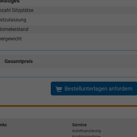
onstiges
nzahl Sitzplätze
rstzulassung
ilometerstand
eergewicht
Gesamtpreis
Bestellunterlagen anfordern
inks
Service
Autofinanzierung
Inzahlungnahme