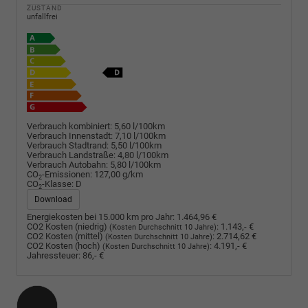
ZUSTAND
unfallfrei
Verbrauch kombiniert:
5,60 l/100km
Verbrauch Innenstadt:
7,10 l/100km
Verbrauch Stadtrand:
5,50 l/100km
Verbrauch Landstraße:
4,80 l/100km
Verbrauch Autobahn:
5,80 l/100km
CO
-Emissionen:
127,00 g/km
2
CO
-Klasse:
D
2
Download
Energiekosten bei 15.000 km pro Jahr:
1.464,96 €
CO2 Kosten (niedrig)
:
1.143,- €
(Kosten Durchschnitt 10 Jahre)
CO2 Kosten (mittel)
:
2.714,62 €
(Kosten Durchschnitt 10 Jahre)
CO2 Kosten (hoch)
:
4.191,- €
(Kosten Durchschnitt 10 Jahre)
Jahressteuer:
86,- €