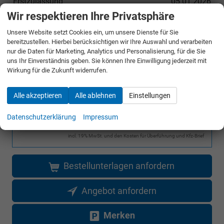
Erstzulassung
05.01.2026
Wir respektieren Ihre Privatsphäre
Garantiedauer
60 Monate
Kilometerstand
10
Unsere Website setzt Cookies ein, um unsere Dienste für Sie
bereitzustellen. Hierbei berücksichtigen wir Ihre Auswahl und verarbeiten
nur die Daten für Marketing, Analytics und Personalisierung, für die Sie
uns Ihr Einverständnis geben. Sie können Ihre Einwilligung jederzeit mit
UVP ohne
34.896,– €
Wirkung für die Zukunft widerrufen.
Überführungskosten
Sie sparen:
10.096,– €
Alle akzeptieren
Alle ablehnen
Einstellungen
28,9%
Datenschutzerklärung
Impressum
24.800,– €
Gesamtpreis
incl. 19% MwSt. und den Kosten für Überführung und Kfz-Brief
Bestellunterlagen anfordern
Angebot anfordern
Merken