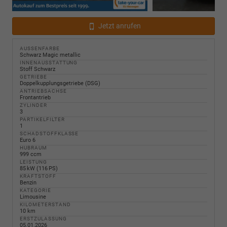
Jetzt anrufen
AUSSENFARBE
Schwarz Magic metallic
INNENAUSSTATTUNG
Stoff Schwarz
GETRIEBE
Doppelkupplungsgetriebe (DSG)
ANTRIEBSACHSE
Frontantrieb
ZYLINDER
3
PARTIKELFILTER
1
SCHADSTOFFKLASSE
Euro 6
HUBRAUM
999 ccm
LEISTUNG
85 kW (116 PS)
KRAFTSTOFF
Benzin
KATEGORIE
Limousine
KILOMETERSTAND
10 km
ERSTZULASSUNG
05.01.2026