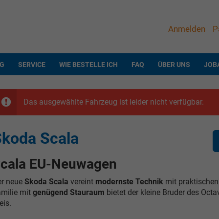
Anmelden
P
NG
SERVICE
WIE BESTELLE ICH
FAQ
ÜBER UNS
JOB
Das ausgewählte Fahrzeug ist leider nicht verfügbar.
koda Scala
cala EU-Neuwagen
er neue
Skoda Scala
vereint
modernste Technik
mit praktischen
milie mit
genügend Stauraum
bietet der kleine Bruder des Octa
eis.