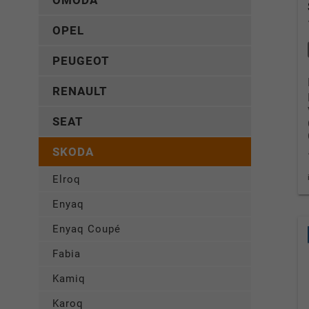
OMODA
OPEL
PEUGEOT
RENAULT
SEAT
SKODA
Elroq
Enyaq
Enyaq Coupé
Fabia
Kamiq
Karoq