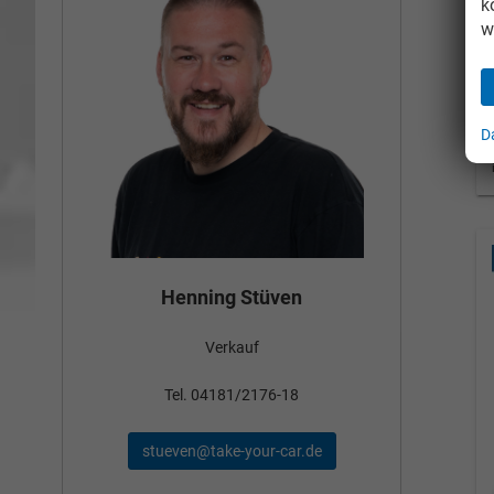
k
w
D
Bün
Henning Stüven
Verkauf
nden
Tel
Tel. 04181/2176-18
schae
stueven@take-your-car.de
de