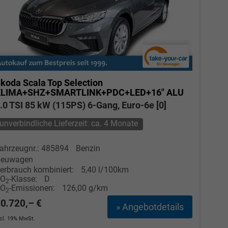
koda Scala
Top Selection
KLIMA+SHZ+SMARTLINK+PDC+LED+16" ALU
.0 TSI 85 kW (115PS) 6-Gang, Euro-6e [0]
unverbindliche Lieferzeit: ca. 4 Monate
ahrzeugnr.: 485894
Benzin
euwagen
erbrauch kombiniert:
5,40 l/100km
CO
-Klasse:
D
2
CO
-Emissionen:
126,00 g/km
2
0.720,– €
» Angebotdetails
ncl. 19% MwSt.