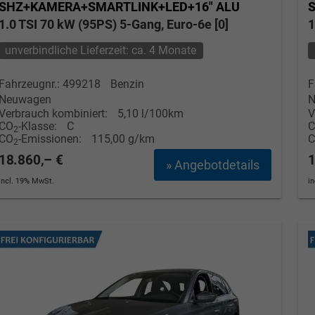
SHZ+KAMERA+SMARTLINK+LED+16" ALU
1.0 TSI 70 kW (95PS) 5-Gang, Euro-6e [0]
1
unverbindliche Lieferzeit: ca. 4 Monate
Fahrzeugnr.: 499218
Benzin
F
Neuwagen
N
Verbrauch kombiniert:
5,10 l/100km
V
CO
-Klasse:
C
2
CO
-Emissionen:
115,00 g/km
2
18.860,– €
1
» Angebotdetails
incl. 19% MwSt.
i