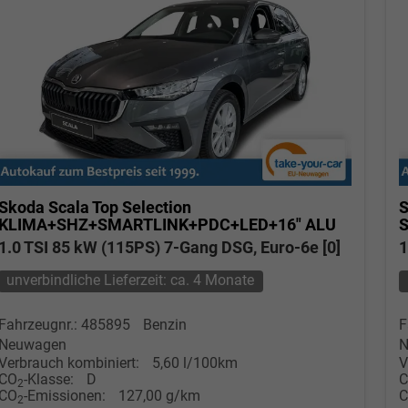
Skoda Scala
Top Selection
S
KLIMA+SHZ+SMARTLINK+PDC+LED+16" ALU
1.0 TSI 85 kW (115PS) 7-Gang DSG, Euro-6e [0]
1
unverbindliche Lieferzeit: ca. 4 Monate
Fahrzeugnr.: 485895
Benzin
F
Neuwagen
N
Verbrauch kombiniert:
5,60 l/100km
V
CO
-Klasse:
D
2
CO
-Emissionen:
127,00 g/km
2