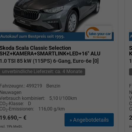
Skoda Scala
Classic Selection
S
SHZ+KAMERA+SMARTLINK+LED+16" ALU
1.0 TSI 85 kW (115PS) 6-Gang, Euro-6e [0]
1
unverbindliche Lieferzeit: ca. 4 Monate
Fahrzeugnr.: 499219
Benzin
F
Neuwagen
N
Verbrauch kombiniert:
5,10 l/100km
V
CO
-Klasse:
D
2
CO
-Emissionen:
116,00 g/km
2
19.690,– €
2
» Angebotdetails
incl. 19% MwSt.
i