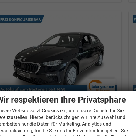
Wir respektieren Ihre Privatsphäre
Skoda Scala
Essence
S
SHZ+KLIMA+LED+PDC+VICO
nsere Website setzt Cookies ein, um unsere Dienste für Sie
1.0 TSI 85 kW (116PS) DSG, Euro 6 EB [2]
1
ereitzustellen. Hierbei berücksichtigen wir Ihre Auswahl und
erarbeiten nur die Daten für Marketing, Analytics und
unverbindliche Lieferzeit: ca. 2-3 Monate
ersonalisierung, für die Sie uns Ihr Einverständnis geben. Sie