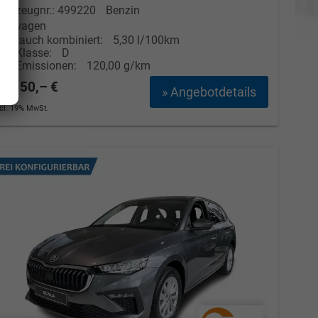
ahrzeugnr.: 499220
Benzin
euwagen
erbrauch kombiniert:
5,30 l/100km
CO
-Klasse:
D
2
CO
-Emissionen:
120,00 g/km
2
1.150,– €
» Angebotdetails
ncl. 19% MwSt.
Elvedin Calakovic
Verkauf
Tel. 04181/2176-27
calakovic@take-your-car.de