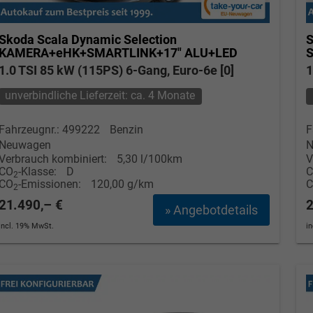
Skoda Scala
Dynamic Selection
S
KAMERA+eHK+SMARTLINK+17" ALU+LED
1.0 TSI 85 kW (115PS) 6-Gang, Euro-6e [0]
1
unverbindliche Lieferzeit: ca. 4 Monate
Fahrzeugnr.: 499222
Benzin
F
Neuwagen
N
Verbrauch kombiniert:
5,30 l/100km
V
CO
-Klasse:
D
2
CO
-Emissionen:
120,00 g/km
2
21.490,– €
2
» Angebotdetails
incl. 19% MwSt.
i