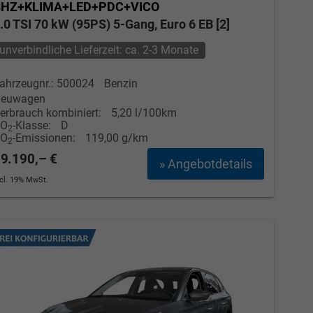
SHZ+KLIMA+LED+PDC+VICO
.0 TSI 70 kW (95PS) 5-Gang, Euro 6 EB [2]
unverbindliche Lieferzeit: ca. 2-3 Monate
ahrzeugnr.: 500024
Benzin
euwagen
erbrauch kombiniert:
5,20 l/100km
CO
-Klasse:
D
2
CO
-Emissionen:
119,00 g/km
2
9.190,– €
» Angebotdetails
ncl. 19% MwSt.