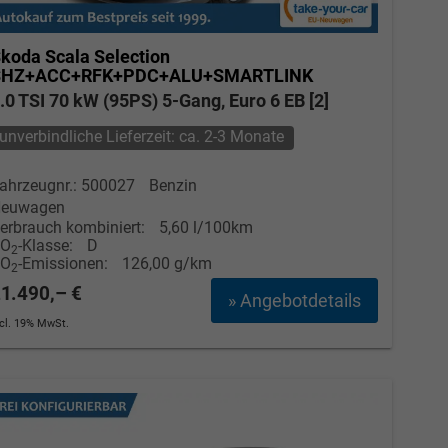
koda Scala
Selection
SHZ+ACC+RFK+PDC+ALU+SMARTLINK
.0 TSI 70 kW (95PS) 5-Gang, Euro 6 EB [2]
unverbindliche Lieferzeit: ca. 2-3 Monate
ahrzeugnr.: 500027
Benzin
euwagen
erbrauch kombiniert:
5,60 l/100km
CO
-Klasse:
D
2
CO
-Emissionen:
126,00 g/km
2
1.490,– €
» Angebotdetails
ncl. 19% MwSt.