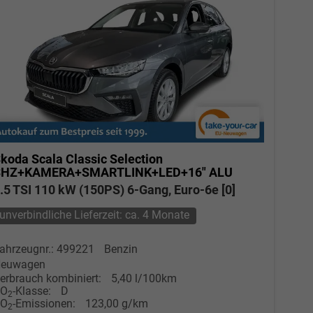
koda Scala
Classic Selection
SHZ+KAMERA+SMARTLINK+LED+16" ALU
.5 TSI 110 kW (150PS) 6-Gang, Euro-6e [0]
unverbindliche Lieferzeit: ca. 4 Monate
ahrzeugnr.: 499221
Benzin
euwagen
erbrauch kombiniert:
5,40 l/100km
CO
-Klasse:
D
2
CO
-Emissionen:
123,00 g/km
2