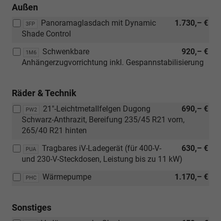
Außen
Panoramaglasdach mit Dynamic
1.730,– €
3FP
Shade Control
Schwenkbare
920,– €
1M6
Anhängerzugvorrichtung inkl. Gespannstabilisierung
Räder & Technik
21"-Leichtmetallfelgen Dugong
690,– €
PW2
Schwarz-Anthrazit, Bereifung 235/45 R21 vorn,
265/40 R21 hinten
Tragbares iV-Ladegerät (für 400-V-
630,– €
PUA
und 230-V-Steckdosen, Leistung bis zu 11 kW)
Wärmepumpe
1.170,– €
PHC
Sonstiges