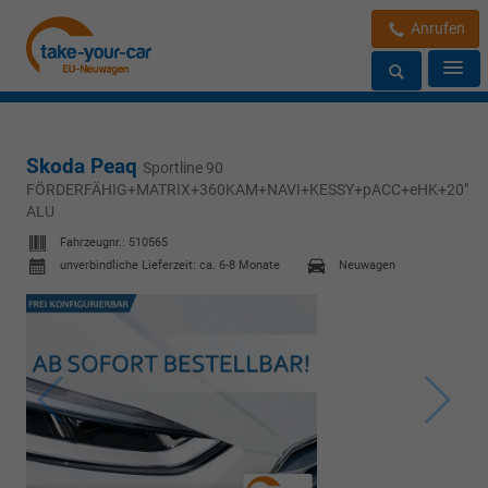
Anrufen
Skoda Peaq
Sportline 90
FÖRDERFÄHIG+MATRIX+360KAM+NAVI+KESSY+pACC+eHK+20"
ALU
Fahrzeugnr.:
510565
unverbindliche Lieferzeit: ca. 6-8 Monate
Neuwagen