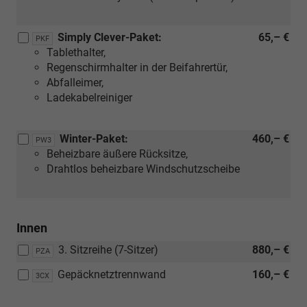
Simply Clever-Paket:
65,– €
PKF
Tablethalter,
Regenschirmhalter in der Beifahrertür,
Abfalleimer,
Ladekabelreiniger
Winter-Paket:
460,– €
PW3
Beheizbare äußere Rücksitze,
Drahtlos beheizbare Windschutzscheibe
Innen
3. Sitzreihe (7-Sitzer)
880,– €
PZA
Gepäcknetztrennwand
160,– €
3CX