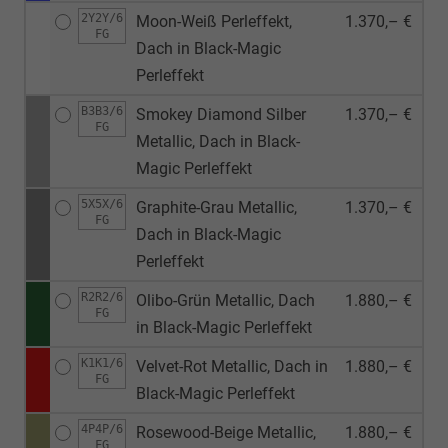
2Y2Y/6
Moon-Weiß Perleffekt,
1.370,– €
FG
Dach in Black-Magic
Perleffekt
B3B3/6
Smokey Diamond Silber
1.370,– €
FG
Metallic, Dach in Black-
Magic Perleffekt
5X5X/6
Graphite-Grau Metallic,
1.370,– €
FG
Dach in Black-Magic
Perleffekt
R2R2/6
Olibo-Grün Metallic, Dach
1.880,– €
FG
in Black-Magic Perleffekt
K1K1/6
Velvet-Rot Metallic, Dach in
1.880,– €
FG
Black-Magic Perleffekt
4P4P/6
Rosewood-Beige Metallic,
1.880,– €
FG