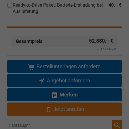
Foto
Ready-to-Drive Paket: Batterie-Erstladung bei
40,– €
(ausgenommen
Auslieferung
Inselanlieferungen)
52.880,– €
Gesamtpreis
incl. 19% MwSt.
Bestellunterlagen anfordern
Angebot anfordern
Merken
Jetzt anrufen
Fahrzeugnr.