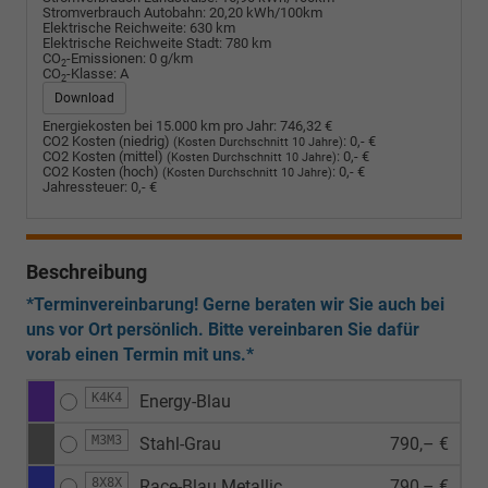
Stromverbrauch Autobahn:
20,20 kWh/100km
Elektrische Reichweite:
630 km
Elektrische Reichweite Stadt:
780 km
CO
-Emissionen:
0 g/km
2
CO
-Klasse:
A
2
Download
Energiekosten bei 15.000 km pro Jahr:
746,32 €
CO2 Kosten (niedrig)
:
0,- €
(Kosten Durchschnitt 10 Jahre)
CO2 Kosten (mittel)
:
0,- €
(Kosten Durchschnitt 10 Jahre)
CO2 Kosten (hoch)
:
0,- €
(Kosten Durchschnitt 10 Jahre)
Jahressteuer:
0,- €
Beschreibung
*Terminvereinbarung! Gerne beraten wir Sie auch bei
uns vor Ort persönlich. Bitte vereinbaren Sie dafür
vorab einen Termin mit uns.*
K4K4
Energy-Blau
M3M3
Stahl-Grau
790,– €
8X8X
Race-Blau Metallic
790,– €