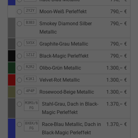
2Y2Y
Moon-Weiß Perleffekt
790,– €
B3B3
Smokey Diamond Silber
790,– €
Metallic
5X5X
Graphite-Grau Metallic
790,– €
1Z1Z
Black-Magic Perleffekt
790,– €
R2R2
Olibo-Grün Metallic
1.300,– €
K1K1
Velvet-Rot Metallic
1.300,– €
4P4P
Rosewood-Beige Metallic
1.300,– €
M3M3/6
Stahl-Grau, Dach in Black-
1.370,– €
FG
Magic Perleffekt
8X8X/6
Race-Blau Metallic, Dach in
1.370,– €
FG
Black-Magic Perleffekt