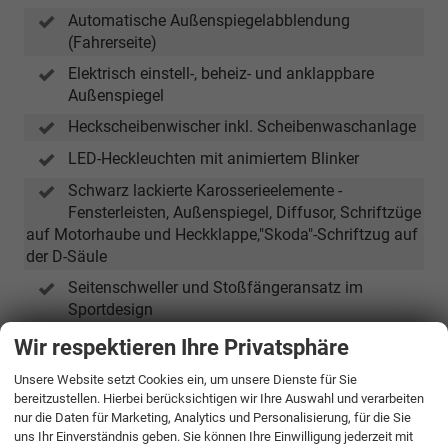
Automatische Außenspiegelabblendung
(Fahrerseite)
Elektrisch einstell-, beheiz- und anklappbare
Außenspiegel
Heckscheibenwischer inkl. Scheibenwaschanlage
LED-Heckleuchten mit animiertem Blinker
Schwarz lackierte Karosserieelemente -
Fensterleisten, Außenspiegel, Diffusor, Schriftzüge
auf Motorhaube und Heckklappe,"Skoda"-Schriftzug auf
der D-Säule
Seitenschweller und Stoßfängeransatz im
Sportdesign
Sportline-Emblem
Wir respektieren Ihre Privatsphäre
Sunset inkl. seitlicher Akustikverglasung vorn
Unsere Website setzt Cookies ein, um unsere Dienste für Sie
bereitzustellen. Hierbei berücksichtigen wir Ihre Auswahl und verarbeiten
Versenkbare aerodynamische Türgriffe
nur die Daten für Marketing, Analytics und Personalisierung, für die Sie
uns Ihr Einverständnis geben. Sie können Ihre Einwilligung jederzeit mit