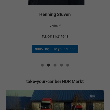
Bünyamin Schael
Verkauf
Tel. 04181/2176-24
schael@take-your-car.de
take-your-car bei NDR Markt