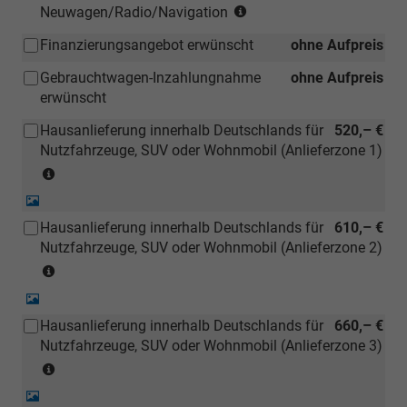
(Hinweis:
Neuwagen/Radio/Navigation
Kann
Finanzierungsangebot erwünscht
ohne Aufpreis
auch
bei
Gebrauchtwagen-Inzahlungnahme
ohne Aufpreis
einem
erwünscht
deutschen
Händler
Hausanlieferung innerhalb Deutschlands für
520,– €
kostengünstiger
Nutzfahrzeuge, SUV oder Wohnmobil (Anlieferzone 1)
nachbestellt
(Anlieferzonen
werden)
siehe
Detail-
Karte)
Foto
Hausanlieferung innerhalb Deutschlands für
610,– €
(ausgenommen
Nutzfahrzeuge, SUV oder Wohnmobil (Anlieferzone 2)
Inselanlieferungen)
(Anlieferzonen
siehe
Detail-
Karte)
Foto
Hausanlieferung innerhalb Deutschlands für
660,– €
(ausgenommen
Nutzfahrzeuge, SUV oder Wohnmobil (Anlieferzone 3)
Inselanlieferungen)
(Anlieferzonen
siehe
Detail-
Karte)