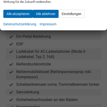
Wirkung für die Zukunft widerrufen.
Räder & Technik
20"-Leichtmetallfelgen Okapi Schwarz-
Alle akzeptieren
Alle ablehnen
Einstellungen
Anthrazit,Bereifung 235/50 R20 vorn, 265/45
R20 hinten
Datenschutzerklärung
Impressum
ABS
Ein-Pedal-Bedienung
ESP
Ladekabel für AC-Ladestationen (Mode-3-
Ladekabel, Typ 2, 16A)
Reifendruckkontrolle
Reifenmobilitätsset (Reifenpannenspray inkl.
Kompressor)
Scheibenbremsen vorne, Trommelbremsen hinten
Servolenkung
Sicherheitsschrauben an den Rädern