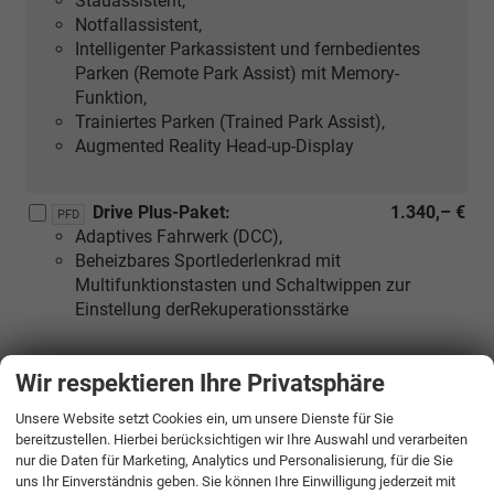
Stauassistent,
Notfallassistent,
Intelligenter Parkassistent und fernbedientes
Parken (Remote Park Assist) mit Memory-
Funktion,
Trainiertes Parken (Trained Park Assist),
Augmented Reality Head-up-Display
Drive Plus-Paket:
1.340,– €
PFD
Adaptives Fahrwerk (DCC),
Beheizbares Sportlederlenkrad mit
Multifunktionstasten und Schaltwippen zur
Einstellung derRekuperationsstärke
Komfort-Paket:
1.250,– €
Wir respektieren Ihre Privatsphäre
W1A
Elektrisch einstellbare Vordersitze inkl. elektrisch
Unsere Website setzt Cookies ein, um unsere Dienste für Sie
einstellbaren Lendenwirbelstützen, mit Memory-
bereitzustellen. Hierbei berücksichtigen wir Ihre Auswahl und verarbeiten
Funktion,
nur die Daten für Marketing, Analytics und Personalisierung, für die Sie
Digitaler Schlüssel zum Ver- und Entriegeln sowie
uns Ihr Einverständnis geben. Sie können Ihre Einwilligung jederzeit mit