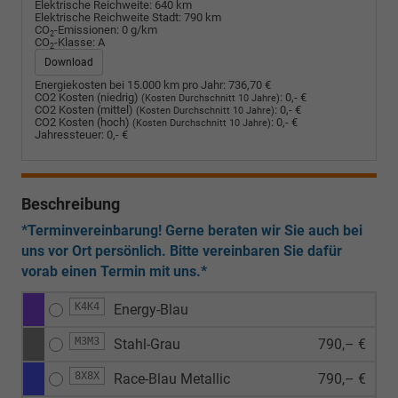
Elektrische Reichweite:
640 km
Elektrische Reichweite Stadt:
790 km
CO
-Emissionen:
0 g/km
2
CO
-Klasse:
A
2
Download
Energiekosten bei 15.000 km pro Jahr:
736,70 €
CO2 Kosten (niedrig)
:
0,- €
(Kosten Durchschnitt 10 Jahre)
CO2 Kosten (mittel)
:
0,- €
(Kosten Durchschnitt 10 Jahre)
CO2 Kosten (hoch)
:
0,- €
(Kosten Durchschnitt 10 Jahre)
Jahressteuer:
0,- €
Beschreibung
*Terminvereinbarung! Gerne beraten wir Sie auch bei
uns vor Ort persönlich. Bitte vereinbaren Sie dafür
vorab einen Termin mit uns.*
K4K4
Energy-Blau
M3M3
Stahl-Grau
790,– €
8X8X
Race-Blau Metallic
790,– €