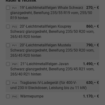
Räder & Technik
19"-Leichtmetallfelgen Whale Schwarz
270,– €
PU1
glanzgedreht, Bereifung 235/55 R19 vorn, 255/50
R19 hinten
20"-Leichtmetallfelgen Kouprey
860,– €
PV2
Schwarz glanzgedreht, Bereifung 235/50 R20 vorn,
265/45 R20 hinten
20"-Leichtmetallfelgen Mustela
790,– €
PV1
Schwarz glanzgedreht, Bereifung 235/50 R20 vorn,
265/45 R20 hinten
21"-Leichtmetallfelgen Javan
1.490,– €
PW1
Schwarz glanzgedreht, Bereifung 235/45 R21 vorn,
265/40 R21 hinten
Tragbares iV-Ladegerät (für 400-V-
630,– €
PUA
und 230-V-Steckdosen, Leistung bis zu 11 kW)
Wärmepumpe
1.170,– €
PHC