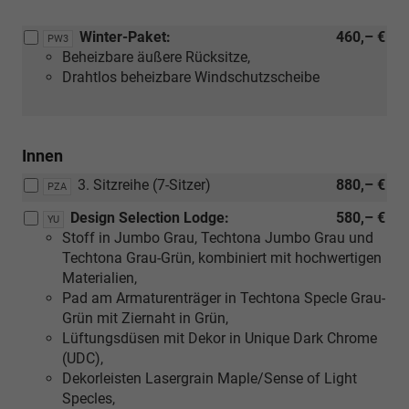
Suite
in
Winter-Paket:
460,– €
PW3
Schwarz
Beheizbare äußere Rücksitze,
oder
Drahtlos beheizbare Windschutzscheibe
[YE]
Design
Selection
Suite
Innen
in
3. Sitzreihe (7-Sitzer)
880,– €
Keramik)
PZA
Design Selection Lodge:
580,– €
YU
Stoff in Jumbo Grau, Techtona Jumbo Grau und
Techtona Grau-Grün, kombiniert mit hochwertigen
Materialien,
Pad am Armaturenträger in Techtona Specle Grau-
Grün mit Ziernaht in Grün,
Lüftungsdüsen mit Dekor in Unique Dark Chrome
(UDC),
Dekorleisten Lasergrain Maple/Sense of Light
Specles,