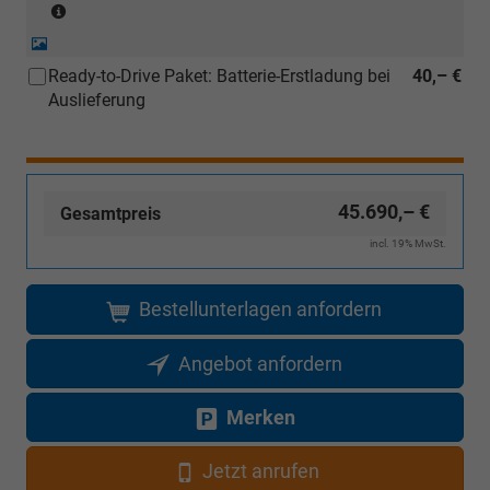
(Anlieferzonen
siehe
Detail-
Karte)
Foto
Ready-to-Drive Paket: Batterie-Erstladung bei
40,– €
(ausgenommen
Auslieferung
Inselanlieferungen)
45.690,– €
Gesamtpreis
incl. 19% MwSt.
Bestellunterlagen anfordern
Angebot anfordern
Merken
Jetzt anrufen