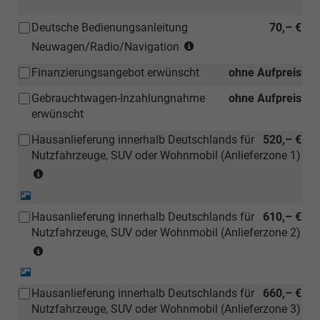
Deutsche Bedienungsanleitung
70,– €
(Hinweis:
Neuwagen/Radio/Navigation
Kann
Finanzierungsangebot erwünscht
ohne Aufpreis
auch
bei
Gebrauchtwagen-Inzahlungnahme
ohne Aufpreis
einem
erwünscht
deutschen
Händler
Hausanlieferung innerhalb Deutschlands für
520,– €
kostengünstiger
Nutzfahrzeuge, SUV oder Wohnmobil (Anlieferzone 1)
nachbestellt
(Anlieferzonen
werden)
siehe
Detail-
Karte)
Foto
Hausanlieferung innerhalb Deutschlands für
610,– €
(ausgenommen
Nutzfahrzeuge, SUV oder Wohnmobil (Anlieferzone 2)
Inselanlieferungen)
(Anlieferzonen
siehe
Detail-
Karte)
Foto
Hausanlieferung innerhalb Deutschlands für
660,– €
(ausgenommen
Nutzfahrzeuge, SUV oder Wohnmobil (Anlieferzone 3)
Inselanlieferungen)