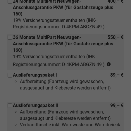
24 Monate MultiPart Neuwagen-
400,– €
Anschlussgarantie PKW (für Gasfahrzeuge plus
160)
19% Versicherungssteuer enthalten (IHK-
Registrierungsnummer: D-4KPM-ABGZN-49 )
36 Monate MultiPart Neuwagen-
550,– €
Anschlussgarantie PKW (für Gasfahrzeuge plus
160)
19% Versicherungssteuer enthalten (IHK-
(nur
Registrierungsnummer: D-4KPM-ABGZN-49 )
für
Auslieferungspaket I
89,– €
Neuwage
Aufbereitung (Fahrzeug wird gewaschen,
ausgesaugt und Klebereste werden entfernt)
Auslieferungspaket II
99,– €
Aufbereitung (Fahrzeug wird gewaschen,
ausgesaugt und Klebereste werden entfernt)
Verbandtasche inkl. Warnweste und Warndreieck