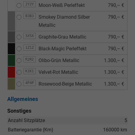
2Y2Y
Moon-Weiß Perleffekt
790,– €
B3B3
Smokey Diamond Silber
790,– €
Metallic
5X5X
Graphite-Grau Metallic
790,– €
1Z1Z
Black-Magic Perleffekt
790,– €
R2R2
Olibo-Grün Metallic
1.300,– €
K1K1
Velvet-Rot Metallic
1.300,– €
4P4P
Rosewood-Beige Metallic
1.300,– €
Allgemeines
Sonstiges
Anzahl Sitzplätze
5
Batteriegarantie (Km)
160000 km