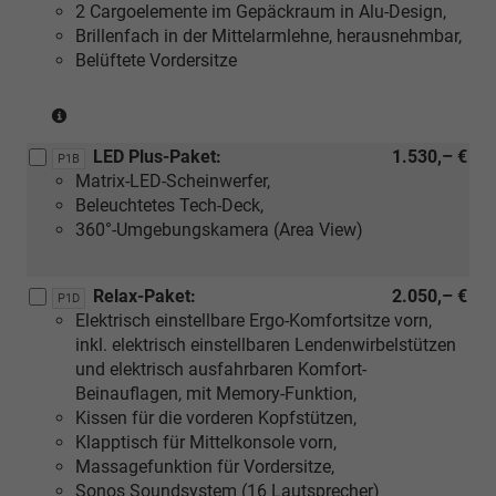
2 Cargoelemente im Gepäckraum in Alu-Design,
Brillenfach in der Mittelarmlehne, herausnehmbar,
Belüftete Vordersitze
(Nur
in
LED Plus-Paket:
1.530,– €
Verbindung
P1B
Matrix-LED-Scheinwerfer,
mit:
Beleuchtetes Tech-Deck,
[ZH]
360°-Umgebungskamera (Area View)
Design
Selection
Suite
Relax-Paket:
2.050,– €
P1D
in
Elektrisch einstellbare Ergo-Komfortsitze vorn,
Schwarz
inkl. elektrisch einstellbaren Lendenwirbelstützen
oder
und elektrisch ausfahrbaren Komfort-
[YE]
Beinauflagen, mit Memory-Funktion,
Design
Kissen für die vorderen Kopfstützen,
Selection
Klapptisch für Mittelkonsole vorn,
Suite
Massagefunktion für Vordersitze,
in
Sonos Soundsystem (16 Lautsprecher)