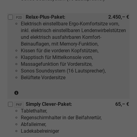
Keramik)
Relax-Plus-Paket:
2.450,– €
P2D
Elektrisch einstellbare Ergo-Komfortsitze vorn,
inkl. elektrisch einstellbaren Lendenwirbelstützen
und elektrisch ausfahrbaren Komfort-
Beinauflagen, mit Memory-Funktion,
Kissen für die vorderen Kopfstützen,
Klapptisch für Mittelkonsole vorn,
Massagefunktion für Vordersitze,
Sonos Soundsystem (16 Lautsprecher),
Belüftete Vordersitze
(Nur
in
Simply Clever-Paket:
65,– €
Verbindung
PKF
Tablethalter,
mit:
Regenschirmhalter in der Beifahrertür,
[ZH]
Abfalleimer,
Design
Ladekabelreiniger
Selection