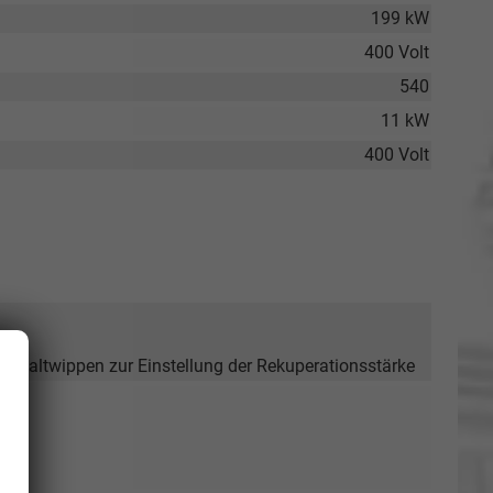
199 kW
400 Volt
540
11 kW
400 Volt
Schaltwippen zur Einstellung der Rekuperationsstärke