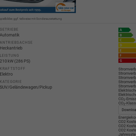
spielbilder, ggf. teilweise mit Sonderausstattung
GETRIEBE
Automatik
ANTRIEBSACHSE
Heckantrieb
LEISTUNG
210 kW (286 PS)
KRAFTSTOFF
Stromverb
Stromverb
Elektro
Stromverb
Stromverb
KATEGORIE
Stromverb
SUV/Geländewagen/Pickup
Elektrisch
Elektrisch
CO
-Emis
2
CO
-Klass
2
Downlo
Energiekos
CO2 Koste
CO2 Koste
CO2 Koste
Jahresste