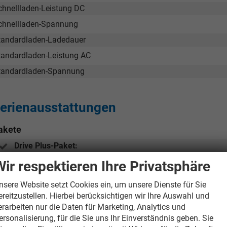
chnellladen-Leistung DC
chnellladen-Spannung
tandardladen-Ladedauer
tandardladen-Leistung AC
tandardladen-Spannung
erienausstattungen
akete
Drive Plus-Paket:
Adaptives Fahrwerk (DCC),
Wir respektieren Ihre Privatsphäre
Beheizbares Sportlederlenkrad mit Multifunktionstasten und 
LED Plus-Paket:
nsere Website setzt Cookies ein, um unsere Dienste für Sie
Matrix-LED-Scheinwerfer,
ereitzustellen. Hierbei berücksichtigen wir Ihre Auswahl und
Beleuchtetes Tech-Deck,
erarbeiten nur die Daten für Marketing, Analytics und
360°-Umgebungskamera (Area View)
ersonalisierung, für die Sie uns Ihr Einverständnis geben. Sie