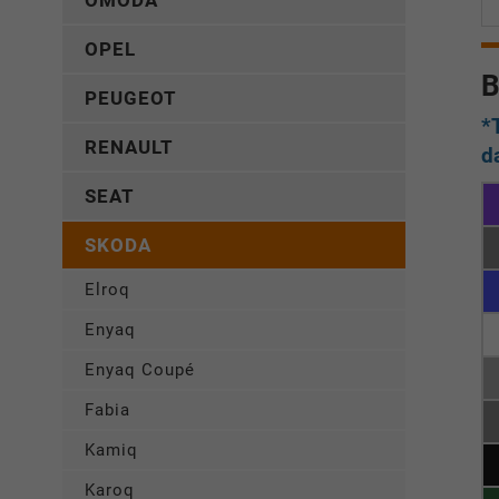
OMODA
OPEL
B
PEUGEOT
*
RENAULT
d
SEAT
SKODA
Elroq
Enyaq
Enyaq Coupé
Fabia
Kamiq
Karoq