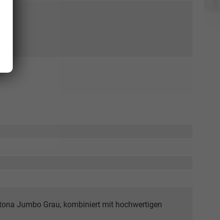
Elvedin Calakovic
Verkauf
Tel. 04181/2176-27
calakovic@take-your-car.de
htona Jumbo Grau, kombiniert mit hochwertigen