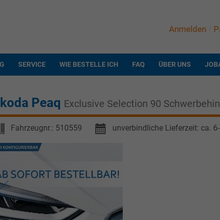
Anmelden
P
NG
SERVICE
WIE BESTELLE ICH
FAQ
ÜBER UNS
JOB
koda Peaq
Exclusive Selection 90 Schwerbeh
Fahrzeugnr.:
510559
unverbindliche Lieferzeit: ca. 