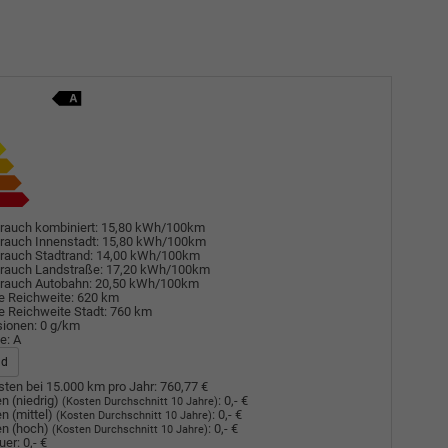
rauch kombiniert:
15,80 kWh/100km
rauch Innenstadt:
15,80 kWh/100km
rauch Stadtrand:
14,00 kWh/100km
rauch Landstraße:
17,20 kWh/100km
rauch Autobahn:
20,50 kWh/100km
e Reichweite:
620 km
e Reichweite Stadt:
760 km
sionen:
0 g/km
e:
A
ad
ten bei 15.000 km pro Jahr:
760,77 €
n (niedrig)
:
0,- €
(Kosten Durchschnitt 10 Jahre)
n (mittel)
:
0,- €
(Kosten Durchschnitt 10 Jahre)
n (hoch)
:
0,- €
(Kosten Durchschnitt 10 Jahre)
uer:
0,- €