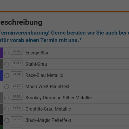
eschreibung
Terminvereinbarung! Gerne beraten wir Sie auch bei u
afür vorab einen Termin mit uns.*
K4K4
Energy-Blau
M3M3
Stahl-Grau
8X8X
Race-Blau Metallic
2Y2Y
Moon-Weiß Perleffekt
B3B3
Smokey Diamond Silber Metallic
5X5X
Graphite-Grau Metallic
1Z1Z
Black-Magic Perleffekt