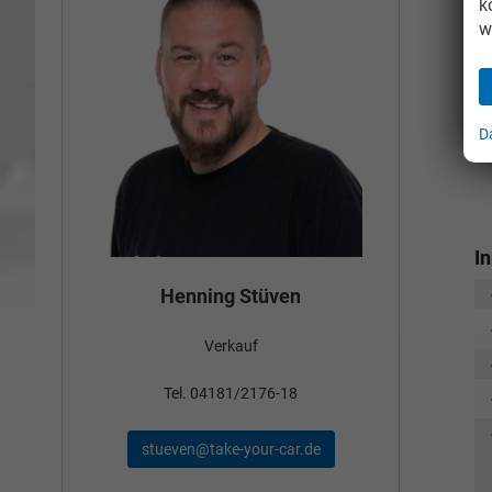
k
w
D
I
Bün
Henning Stüven
Verkauf
nden
Tel
Tel. 04181/2176-18
schae
stueven@take-your-car.de
de