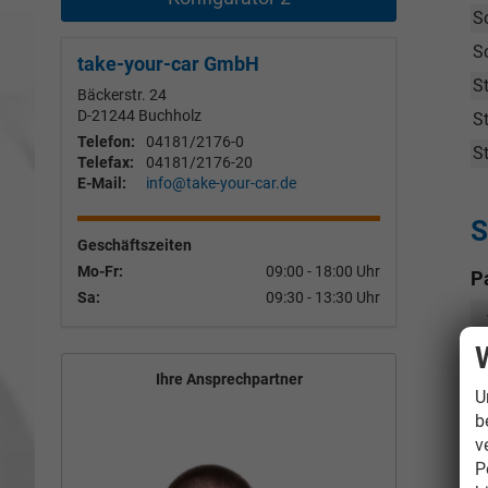
S
S
take-your-car GmbH
S
Bäckerstr. 24
D-21244
Buchholz
S
Telefon:
04181/2176-0
S
Telefax:
04181/2176-20
E-Mail:
info@take-your-car.de
S
Geschäftszeiten
Mo-Fr:
09:00 - 18:00 Uhr
P
Sa:
09:30 - 13:30 Uhr
Ihre Ansprechpartner
U
b
v
P