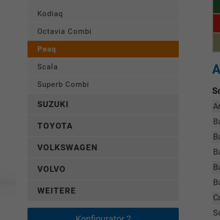
Kodiaq
Octavia Combi
Peaq
A
Scala
Superb Combi
S
SUZUKI
A
B
TOYOTA
B
VOLKSWAGEN
Ba
B
VOLVO
B
WEITERE
C
S
Konfigurator 2