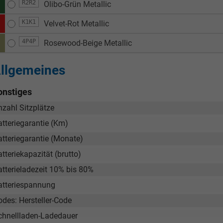
R2R2
Olibo-Grün Metallic
K1K1
Velvet-Rot Metallic
4P4P
Rosewood-Beige Metallic
llgemeines
onstiges
nzahl Sitzplätze
atteriegarantie (Km)
atteriegarantie (Monate)
tteriekapazität (brutto)
atterieladezeit 10% bis 80%
atteriespannung
odes: Hersteller-Code
chnellladen-Ladedauer