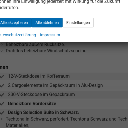
önnen Ihre Einwilligung jederzeit mit Wirkung für die Zukunft
Simply Clever-Paket:
iderrufen.
Tablethalter,
Regenschirmhalter in der Beifahrertür,
Abfalleimer,
Alle akzeptieren
Alle ablehnen
Einstellungen
Ladekabelreiniger
atenschutzerklärung
Impressum
Winter-Paket:
Beheizbare äußere Rücksitze,
Drahtlos beheizbare Windschutzscheibe
nnen
Tom Wollschläger
12-V-Steckdose im Kofferraum
yamin Schael
2 Cargoelemente im Gepäckraum in Alu-Design
Verkauf
Verkauf
230-V-Steckdose im Gepäckraum
Tel. 04181/2176-21
. 04181/2176-24
Beheizbare Vordersitze
Design Selection Suite in Schwarz:
wollschlaeger@take-your-car.de
l@take-your-car.de
Techtona in Schwarz, perforiert, Techtona Schwarz und Tec
Materialien,