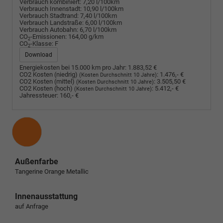
Verbrauch kombiniert:
7,20 l/100km
Verbrauch Innenstadt:
10,90 l/100km
Verbrauch Stadtrand:
7,40 l/100km
Verbrauch Landstraße:
6,00 l/100km
Verbrauch Autobahn:
6,70 l/100km
CO
-Emissionen:
164,00 g/km
2
CO
-Klasse:
F
2
Download
Energiekosten bei 15.000 km pro Jahr:
1.883,52 €
CO2 Kosten (niedrig)
:
1.476,- €
(Kosten Durchschnitt 10 Jahre)
CO2 Kosten (mittel)
:
3.505,50 €
(Kosten Durchschnitt 10 Jahre)
CO2 Kosten (hoch)
:
5.412,- €
(Kosten Durchschnitt 10 Jahre)
Jahressteuer:
160,- €
Außenfarbe
Tangerine Orange Metallic
Innenausstattung
auf Anfrage