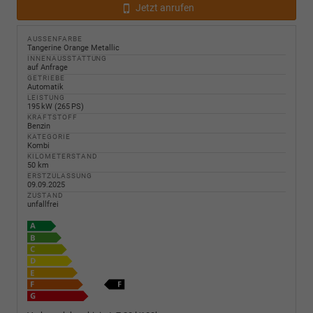
Jetzt anrufen
AUSSENFARBE
Tangerine Orange Metallic
INNENAUSSTATTUNG
auf Anfrage
GETRIEBE
Automatik
LEISTUNG
195 kW (265 PS)
KRAFTSTOFF
Benzin
KATEGORIE
Kombi
KILOMETERSTAND
50 km
ERSTZULASSUNG
09.09.2025
ZUSTAND
unfallfrei