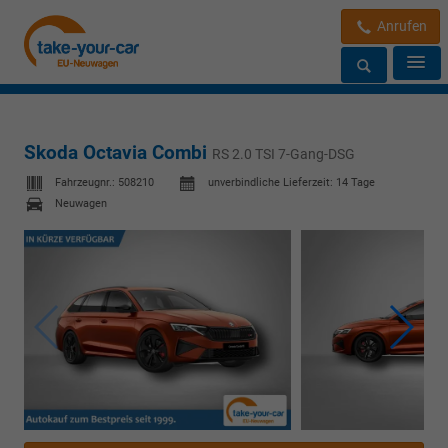
Anrufen
Skoda Octavia Combi
RS 2.0 TSI 7-Gang-DSG
Fahrzeugnr.:
508210
unverbindliche Lieferzeit:
14 Tage
Neuwagen