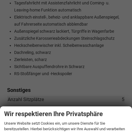
Tagesfahrlicht mit Assistenzfahrlicht und Coming- u.
Leaving-home Funktion automatisch
Elektrisch einstell-, beheiz- und anklappbare Außenspiegel,
auf Fahrerseite automatisch abblendbar
Außenspiegel schwarz lackiert, Türgriffe in Wagenfarbe
Zusätzliche Karosserieabdeckungen Steinschlagschutz
Heckscheibenwischer inkl. Scheibenwaschanlage
Dachreling, schwarz
Zierleisten, scharz
Sichtbare Auspuffendrohre in Schwarz
RS-Stoßfänger und -Heckspoiler
Sonstiges
Anzahl Sitzplätze
5
Erstzulassung
09.09.2025
Wir respektieren Ihre Privatsphäre
Kilometerstand
50
Unsere Website setzt Cookies ein, um unsere Dienste für Sie
Leergewicht
1520 kg
bereitzustellen. Hierbei berücksichtigen wir Ihre Auswahl und verarbeiten