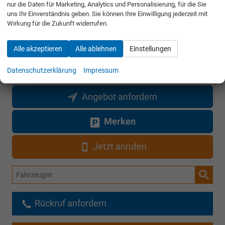
nur die Daten für Marketing, Analytics und Personalisierung, für die Sie
uns Ihr Einverständnis geben. Sie können Ihre Einwilligung jederzeit mit
Wirkung für die Zukunft widerrufen.
38.090,– €
Gesamtpreis
incl. 19% MwSt. und den Kosten für Überführung und Kfz-Brief
Alle akzeptieren
Alle ablehnen
Einstellungen
Datenschutzerklärung
Impressum
Bestellunterlagen anfordern
Angebot anfordern
Merken
Jetzt anrufen
Fahrzeugnr.
Rückruf anfordern