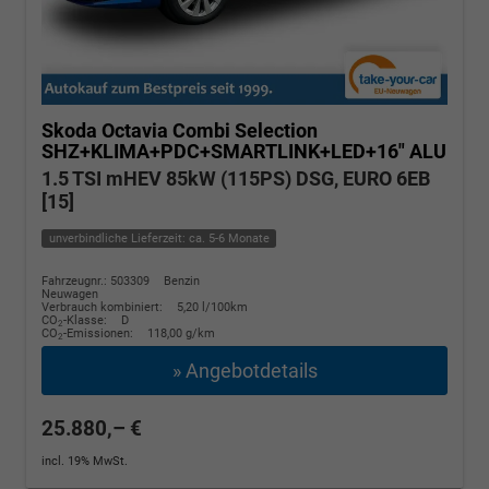
Skoda Octavia Combi
Selection
SHZ+KLIMA+PDC+SMARTLINK+LED+16" ALU
1.5 TSI mHEV 85kW (115PS) DSG, EURO 6EB
[15]
unverbindliche Lieferzeit: ca. 5-6 Monate
Fahrzeugnr.: 503309
Benzin
Neuwagen
Verbrauch kombiniert:
5,20 l/100km
CO
-Klasse:
D
2
CO
-Emissionen:
118,00 g/km
2
» Angebotdetails
25.880,– €
incl. 19% MwSt.