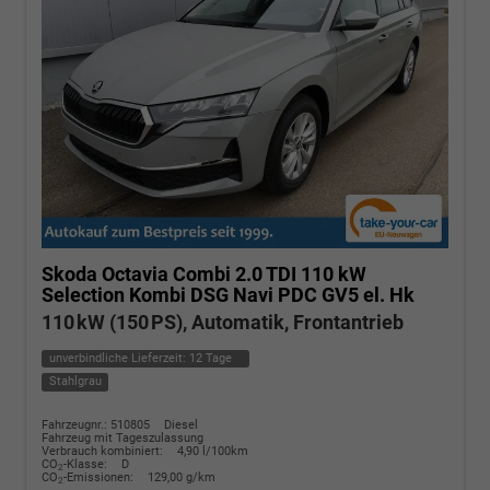
Skoda Octavia Combi
2.0 TDI 110 kW
Selection Kombi DSG Navi PDC GV5 el. Hk
110 kW (150 PS), Automatik, Frontantrieb
unverbindliche Lieferzeit:
12 Tage
Stahlgrau
Fahrzeugnr.: 510805
Diesel
Fahrzeug mit Tageszulassung
Verbrauch kombiniert:
4,90 l/100km
CO
-Klasse:
D
2
CO
-Emissionen:
129,00 g/km
2