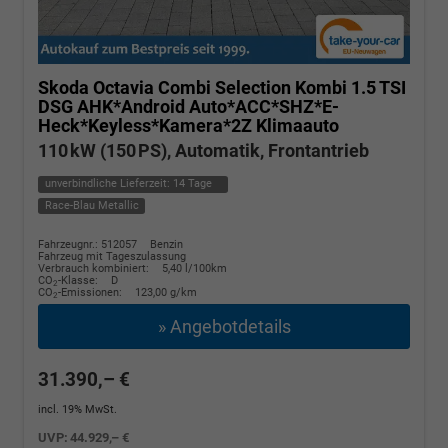
Skoda Octavia Combi
Selection Kombi 1.5 TSI
DSG AHK*Android Auto*ACC*SHZ*E-
Heck*Keyless*Kamera*2Z Klimaauto
110 kW (150 PS), Automatik, Frontantrieb
unverbindliche Lieferzeit:
14 Tage
Race-Blau Metallic
Fahrzeugnr.: 512057
Benzin
Fahrzeug mit Tageszulassung
Verbrauch kombiniert:
5,40 l/100km
CO
-Klasse:
D
2
CO
-Emissionen:
123,00 g/km
2
» Angebotdetails
31.390,– €
incl. 19% MwSt.
UVP:
44.929,– €