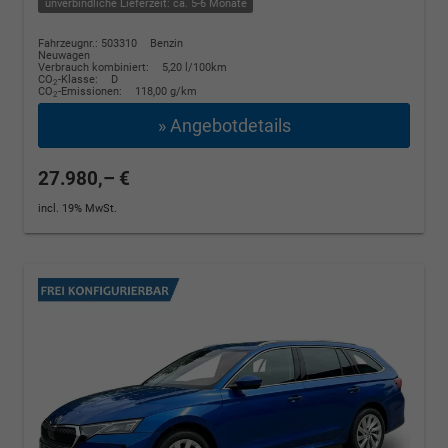
unverbindliche Lieferzeit: ca. 5-6 Monate
Fahrzeugnr.: 503310
Benzin
Neuwagen
Verbrauch kombiniert:
5,20 l/100km
CO
-Klasse:
D
2
CO
-Emissionen:
118,00 g/km
2
» Angebotdetails
27.980,– €
incl. 19% MwSt.