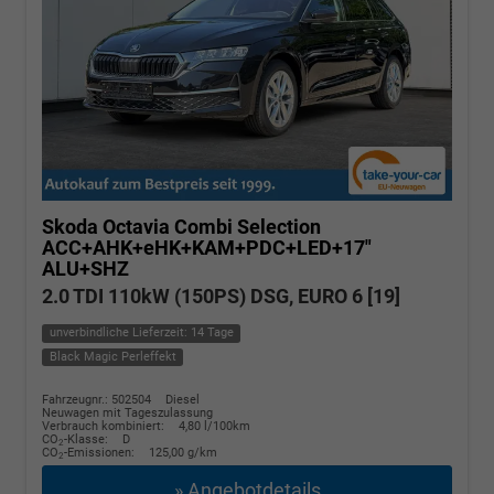
Skoda Octavia Combi
Selection
ACC+AHK+eHK+KAM+PDC+LED+17"
ALU+SHZ
2.0 TDI 110kW (150PS) DSG, EURO 6 [19]
unverbindliche Lieferzeit: 14 Tage
Black Magic Perleffekt
Fahrzeugnr.: 502504
Diesel
Neuwagen mit Tageszulassung
Verbrauch kombiniert:
4,80 l/100km
CO
-Klasse:
D
2
CO
-Emissionen:
125,00 g/km
2
» Angebotdetails