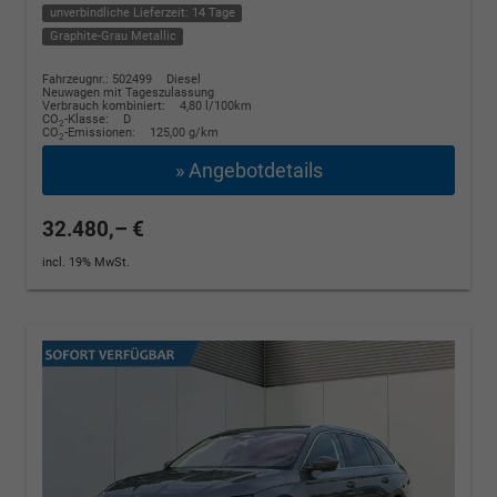
unverbindliche Lieferzeit: 14 Tage
Graphite-Grau Metallic
Fahrzeugnr.: 502499
Diesel
Neuwagen mit Tageszulassung
Verbrauch kombiniert:
4,80 l/100km
CO
-Klasse:
D
2
CO
-Emissionen:
125,00 g/km
2
» Angebotdetails
32.480,– €
incl. 19% MwSt.