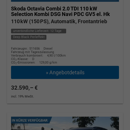
Skoda Octavia Combi
2.0 TDI 110 kW
Selection Kombi DSG Navi PDC GV5 el. Hk
110 kW (150 PS), Automatik, Frontantrieb
unverbindliche Lieferzeit:
12 Tage
Deep Black Perleffekt
Fahrzeugnr.: 511656
Diesel
Fahrzeug mit Tageszulassung
Verbrauch kombiniert:
4,90 l/100km
CO
-Klasse:
D
2
CO
-Emissionen:
129,00 g/km
2
» Angebotdetails
32.590,– €
incl. 19% MwSt.