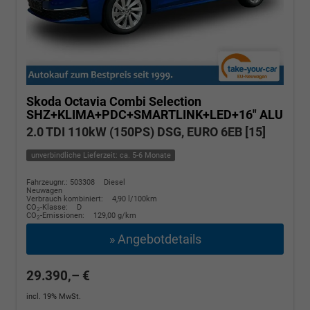
Skoda Octavia Combi
Selection
SHZ+KLIMA+PDC+SMARTLINK+LED+16" ALU
2.0 TDI 110kW (150PS) DSG, EURO 6EB [15]
unverbindliche Lieferzeit: ca. 5-6 Monate
Fahrzeugnr.: 503308
Diesel
Neuwagen
Verbrauch kombiniert:
4,90 l/100km
CO
-Klasse:
D
2
CO
-Emissionen:
129,00 g/km
2
» Angebotdetails
29.390,– €
incl. 19% MwSt.