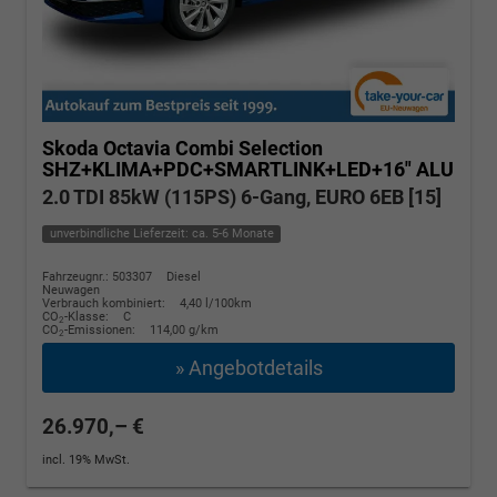
Skoda Octavia Combi
Selection
SHZ+KLIMA+PDC+SMARTLINK+LED+16" ALU
2.0 TDI 85kW (115PS) 6-Gang, EURO 6EB [15]
unverbindliche Lieferzeit: ca. 5-6 Monate
Fahrzeugnr.: 503307
Diesel
Neuwagen
Verbrauch kombiniert:
4,40 l/100km
CO
-Klasse:
C
2
CO
-Emissionen:
114,00 g/km
2
» Angebotdetails
26.970,– €
incl. 19% MwSt.