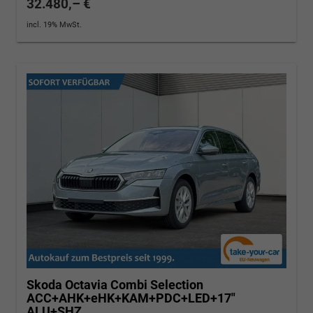
32.480,– €
incl. 19% MwSt.
Skoda Octavia Combi
Selection
ACC+AHK+eHK+KAM+PDC+LED+17"
ALU+SHZ