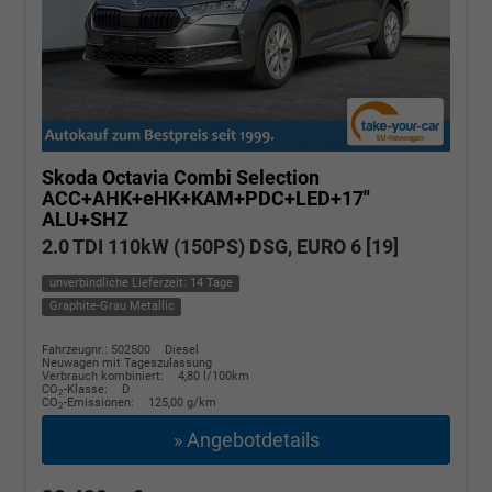
Skoda Octavia Combi
Selection
ACC+AHK+eHK+KAM+PDC+LED+17"
ALU+SHZ
2.0 TDI 110kW (150PS) DSG, EURO 6 [19]
unverbindliche Lieferzeit: 14 Tage
Graphite-Grau Metallic
Fahrzeugnr.: 502500
Diesel
Neuwagen mit Tageszulassung
Verbrauch kombiniert:
4,80 l/100km
CO
-Klasse:
D
2
CO
-Emissionen:
125,00 g/km
2
» Angebotdetails