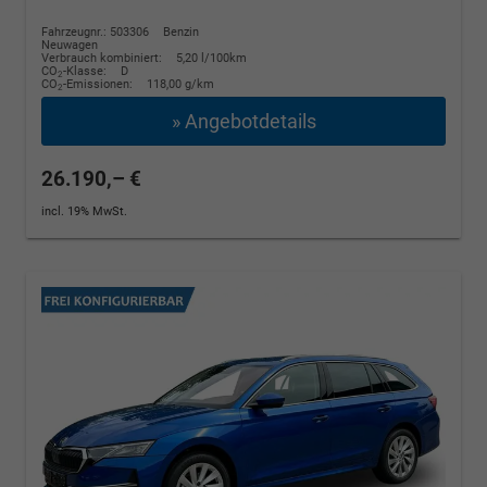
Fahrzeugnr.: 503306
Benzin
Neuwagen
Verbrauch kombiniert:
5,20 l/100km
CO
-Klasse:
D
2
CO
-Emissionen:
118,00 g/km
2
» Angebotdetails
26.190,– €
incl. 19% MwSt.