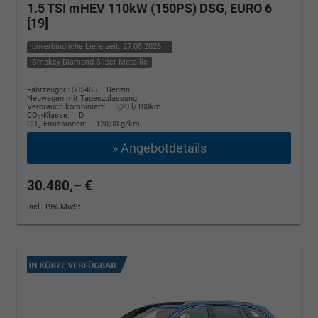
1.5 TSI mHEV 110kW (150PS) DSG, EURO 6
[19]
unverbindliche Lieferzeit:
27.08.2026
Smokey Diamond Silber Metallic
Fahrzeugnr.: 505455
Benzin
Neuwagen mit Tageszulassung
Verbrauch kombiniert:
5,20 l/100km
CO
-Klasse:
D
2
CO
-Emissionen:
120,00 g/km
2
» Angebotdetails
30.480,– €
incl. 19% MwSt.