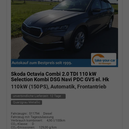
Skoda Octavia Combi
2.0 TDI 110 kW
Selection Kombi DSG Navi PDC GV5 el. Hk
110 kW (150 PS), Automatik, Frontantrieb
unverbindliche Lieferzeit:
12 Tage
Quarzgrau Metallic
Fahrzeugnr.: 511794
Diesel
Fahrzeug mit Tageszulassung
Verbrauch kombiniert:
4,90 l/100km
CO
-Klasse:
D
2
CO
-Emissionen:
129,00 g/km
2