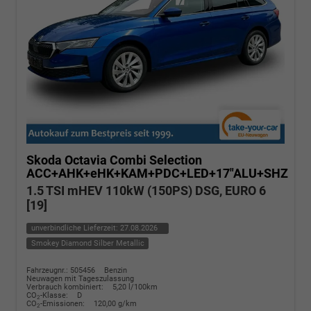
Skoda Octavia Combi
Selection
ACC+AHK+eHK+KAM+PDC+LED+17"ALU+SHZ
1.5 TSI mHEV 110kW (150PS) DSG, EURO 6
[19]
unverbindliche Lieferzeit:
27.08.2026
Smokey Diamond Silber Metallic
Fahrzeugnr.: 505456
Benzin
Neuwagen mit Tageszulassung
Verbrauch kombiniert:
5,20 l/100km
CO
-Klasse:
D
2
CO
-Emissionen:
120,00 g/km
2