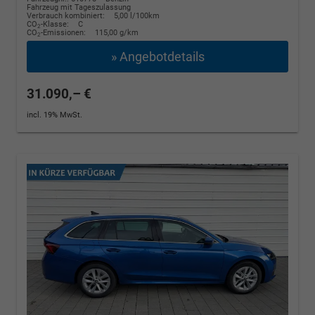
Fahrzeug mit Tageszulassung
Verbrauch kombiniert:
5,00 l/100km
CO
-Klasse:
C
2
CO
-Emissionen:
115,00 g/km
2
» Angebotdetails
31.090,– €
incl. 19% MwSt.