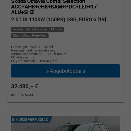
Skoda Octavia Combi
Selection
ACC+AHK+eHK+KAM+PDC+LED+17"
ALU+SHZ
2.0 TDI 110kW (150PS) DSG, EURO 6 [19]
unverbindliche Lieferzeit: 14 Tage
Black Magic Perleffekt
Fahrzeugnr.: 502505
Diesel
Neuwagen mit Tageszulassung
Verbrauch kombiniert:
4,80 l/100km
CO
-Klasse:
D
2
CO
-Emissionen:
125,00 g/km
2
» Angebotdetails
32.480,– €
incl. 19% MwSt.