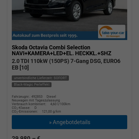
Skoda Octavia Combi
Selection
NAVI+KAMERA+LED+EL. HECKKL.+SHZ
2.0 TDI 110kW (150PS) 7-Gang DSG, EURO6
EB [10]
unverbindliche Lieferzeit: SOFORT
Black-Magic Perleffekt
Fahrzeugnr.: 492853
Diesel
Neuwagen mit Tageszulassung
Verbrauch kombiniert:
4,60 l/100km
CO
-Klasse:
D
2
CO
-Emissionen:
121,00 g/km
2
» Angebotdetails
29.980,– €