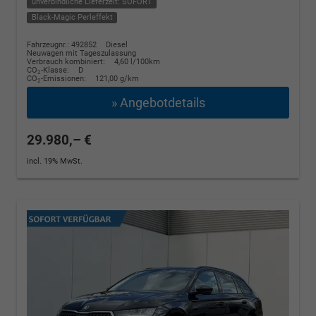
unverbindliche Lieferzeit: SOFORT
Black-Magic Perleffekt
Fahrzeugnr.: 492852
Diesel
Neuwagen mit Tageszulassung
Verbrauch kombiniert:
4,60 l/100km
CO
-Klasse:
D
2
CO
-Emissionen:
121,00 g/km
2
» Angebotdetails
29.980,– €
incl. 19% MwSt.