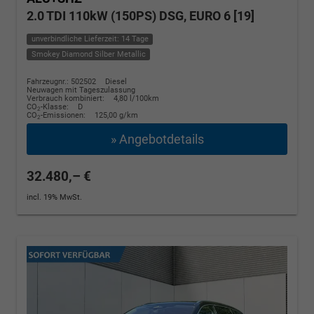
2.0 TDI 110kW (150PS) DSG, EURO 6 [19]
unverbindliche Lieferzeit: 14 Tage
Smokey Diamond Silber Metallic
Fahrzeugnr.: 502502
Diesel
Neuwagen mit Tageszulassung
Verbrauch kombiniert:
4,80 l/100km
CO
-Klasse:
D
2
CO
-Emissionen:
125,00 g/km
2
» Angebotdetails
32.480,– €
incl. 19% MwSt.