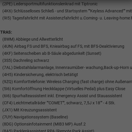
(2PE) Ledersportmultifunktionslenkrad mit Tiptronic
(4K6) Schlüsselloses Schließ - und Startsystem ""Keyless Advanced"" mi
(9I5) Tagesfahrlicht mit Assistenzfahrlicht u.Coming- u. Leaving-home
XTRAS:
(8WM) Abbiege und Allwetterlicht
(4UN) Airbag FS und BFS, Knieairbag auf FS, mit BFS-Deaktivierung
(4KF) Seitenscheiben ab B-Säule abgedunkelt (Sunset)
(3S5) Dachreling schwarz
(7AL) Diebstahlalarmanlage, Innenraumüber- wachung,Back-up-Horn 
(4H5) Kindersicherung, elektrisch betätigt
(9ZQ) Komforttelefonie: Wireless Charging (fast charge) ohne Außen
(5I6) Komfortöffnung Heckklappe (Virtuelles Pedal) plus Easy Close
Tom Wollschläger
yamin Schael
(6I6) Spurhalteassistent inkl. Emergency Assist und Stauassistent
(CF4) Leichtmetallräder ""COMET"", schwarz, 7,5J x 18"" - 4 Stk.
Verkauf
Verkauf
(JX1) Mit Kreuzungsassistent
(7UY) Navigationssystem (Baseline)
Tel. 04181/2176-21
. 04181/2176-24
(8DG) Optionsinfotainment (MIB3 MP) Ausf.2
(8A5) Parklenkassistent RPA (Remote Park Assist)