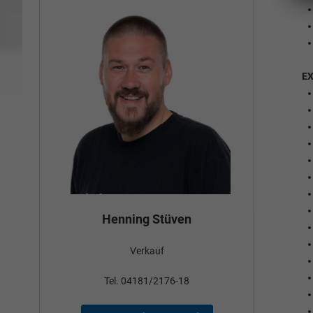
E
Bün
Henning Stüven
Verkauf
nden
Tel
Tel. 04181/2176-18