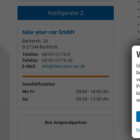
Konfigurator 2
take-your-car GmbH
Bäckerstr. 24
D-21244
Buchholz
Telefon:
04181/2176-0
Telefax:
04181/2176-20
U
E-Mail:
info@take-your-car.de
b
I
v
Geschäftszeiten
P
Mo-Fr:
09:00 - 18:00 Uhr
k
Sa:
09:30 - 13:30 Uhr
w
Ihre Ansprechpartner
D