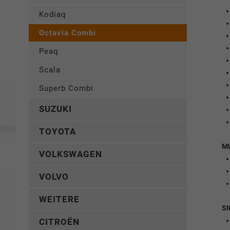
Kodiaq
Octavia Combi
Peaq
Scala
Superb Combi
SUZUKI
TOYOTA
M
VOLKSWAGEN
VOLVO
WEITERE
SI
CITROËN