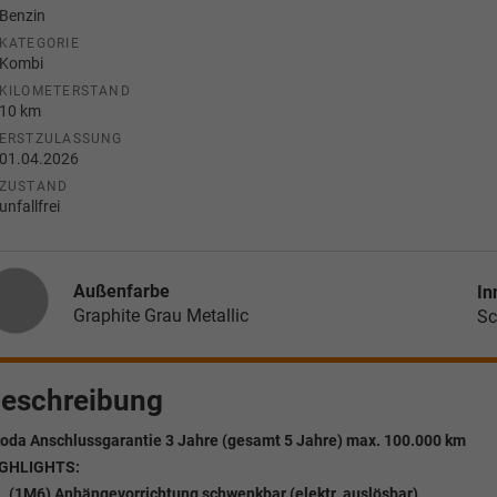
Benzin
KATEGORIE
Kombi
KILOMETERSTAND
10 km
ERSTZULASSUNG
01.04.2026
ZUSTAND
unfallfrei
Außenfarbe
In
Graphite Grau Metallic
Sc
eschreibung
oda Anschlussgarantie 3 Jahre (gesamt 5 Jahre) max. 100.000 km
GHLIGHTS:
(1M6) Anhängevorrichtung schwenkbar (elektr. auslösbar)