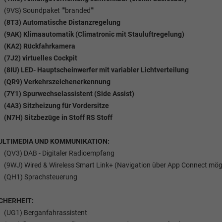
(9VS) Soundpaket ""branded""
(8T3) Automatische Distanzregelung
(9AK) Klimaautomatik (Climatronic mit Stauluftregelung)
(KA2) Rückfahrkamera
(7J2) virtuelles Cockpit
(8IU) LED- Hauptscheinwerfer mit variabler Lichtverteilung
(QR9) Verkehrszeichenerkennung
(7Y1) Spurwechselassistent (Side Assist)
(4A3) Sitzheizung für Vordersitze
(N7H) Sitzbezüge in Stoff RS Stoff
ULTIMEDIA UND KOMMUNIKATION:
(QV3) DAB - Digitaler Radioempfang
(9WJ) Wired & Wireless Smart Link+ (Navigation über App Connect mögl
(QH1) Sprachsteuerung
CHERHEIT:
(UG1) Berganfahrassistent