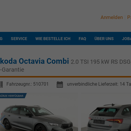
Anmelden
P
NG
SERVICE
WIE BESTELLE ICH
FAQ
ÜBER UNS
JOB
koda Octavia Combi
2.0 TSI 195 kW RS DSG, 
.-Garantie
Fahrzeugnr.:
510701
unverbindliche Lieferzeit:
14 T