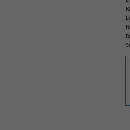
E
K
L
N
R
St