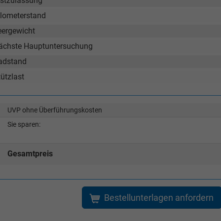
rstzulassung
ilometerstand
eergewicht
ächste Hauptuntersuchung
adstand
ützlast
UVP ohne Überführungskosten
Sie sparen:
Gesamtpreis
Bestellunterlagen anfordern