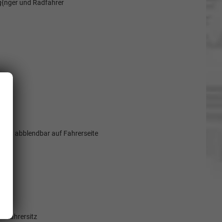
g{nger und Radfahrer
tisch abblendbar auf Fahrerseite
eifahrersitz