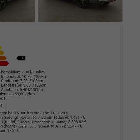
 kombiniert:
7,00 l/100km
 Innenstadt:
10,70 l/100km
 Stadtrand:
7,20 l/100km
 Landstraße:
5,80 l/100km
 Autobahn:
6,40 l/100km
sionen:
159,00 g/km
e:
F
ad
ten bei 15.000 km pro Jahr:
1.831,20 €
n (niedrig)
:
1.431,- €
(Kosten Durchschnitt 10 Jahre)
n (mittel)
:
3.398,62 €
(Kosten Durchschnitt 10 Jahre)
n (hoch)
:
5.247,- €
(Kosten Durchschnitt 10 Jahre)
uer:
186,- €