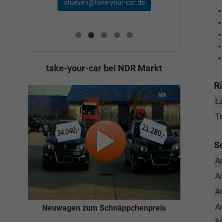
schae
stueven@take-your-car.de
de
take-your-car bei NDR Markt
R
L
T
S
A
A
A
A
Neuwagen zum Schnäppchenpreis