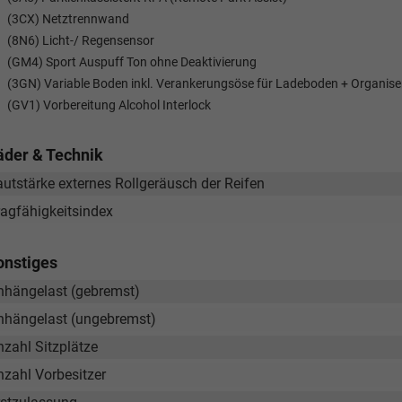
wollschlaeger@take-your-car.de
l@take-your-car.de
(3CX) Netztrennwand
(8N6) Licht-/ Regensensor
(GM4) Sport Auspuff Ton ohne Deaktivierung
(3GN) Variable Boden inkl. Verankerungsöse für Ladeboden + Organise
(GV1) Vorbereitung Alcohol Interlock
äder & Technik
autstärke externes Rollgeräusch der Reifen
ragfähigkeitsindex
onstiges
nhängelast (gebremst)
nhängelast (ungebremst)
nzahl Sitzplätze
nzahl Vorbesitzer