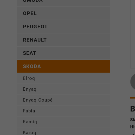
OMODA
OPEL
PEUGEOT
RENAULT
SEAT
SKODA
Elroq
Enyaq
Enyaq Coupé
B
Fabia
Sk
Kamiq
HI
Karoq