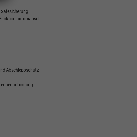
t Safesicherung
 Funktion automatisch
und Abschleppschutz
antennenanbindung
Elvedin Calakovic
Verkauf
Tel. 04181/2176-27
calakovic@take-your-car.de