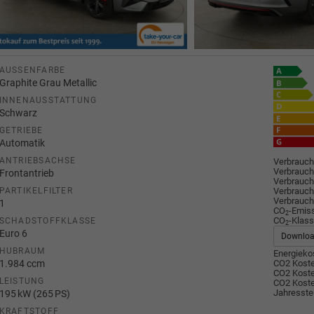
AUSSENFARBE
Graphite Grau Metallic
INNENAUSSTATTUNG
Schwarz
GETRIEBE
Automatik
ANTRIEBSACHSE
Verbrauch
Verbrauch
Frontantrieb
Verbrauch
Verbrauch
PARTIKELFILTER
Verbrauch
1
CO
-Emis
2
CO
-Klass
SCHADSTOFFKLASSE
2
Euro 6
Downlo
HUBRAUM
Energiekos
1.984 ccm
CO2 Koste
CO2 Koste
LEISTUNG
CO2 Koste
Jahresste
195 kW (265 PS)
KRAFTSTOFF