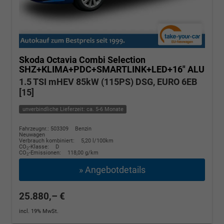
Skoda Octavia Combi
Selection
SHZ+KLIMA+PDC+SMARTLINK+LED+16" ALU
1.5 TSI mHEV 85kW (115PS) DSG, EURO 6EB
[15]
unverbindliche Lieferzeit: ca. 5-6 Monate
Fahrzeugnr.: 503309
Benzin
Neuwagen
Verbrauch kombiniert:
5,20 l/100km
CO
-Klasse:
D
2
CO
-Emissionen:
118,00 g/km
2
» Angebotdetails
25.880,– €
incl. 19% MwSt.