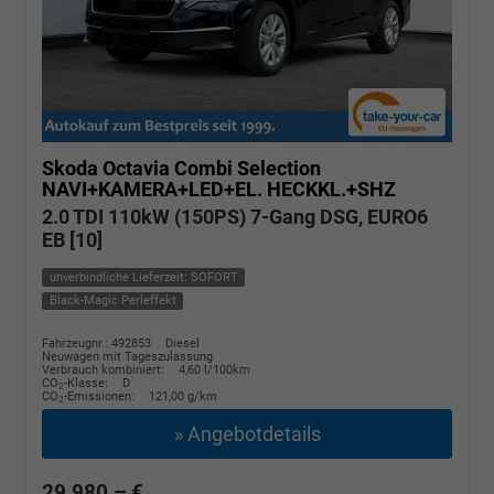
Skoda Octavia Combi
Selection
NAVI+KAMERA+LED+EL. HECKKL.+SHZ
2.0 TDI 110kW (150PS) 7-Gang DSG, EURO6
EB [10]
unverbindliche Lieferzeit: SOFORT
Black-Magic Perleffekt
Fahrzeugnr.: 492853
Diesel
Neuwagen mit Tageszulassung
Verbrauch kombiniert:
4,60 l/100km
CO
-Klasse:
D
2
CO
-Emissionen:
121,00 g/km
2
» Angebotdetails
29.980,– €