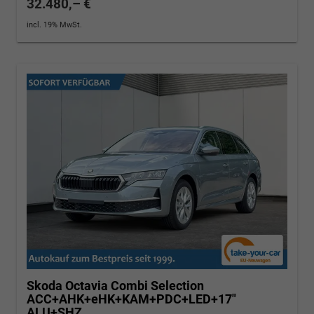
32.480,– €
incl. 19% MwSt.
Skoda Octavia Combi
Selection
ACC+AHK+eHK+KAM+PDC+LED+17"
ALU+SHZ