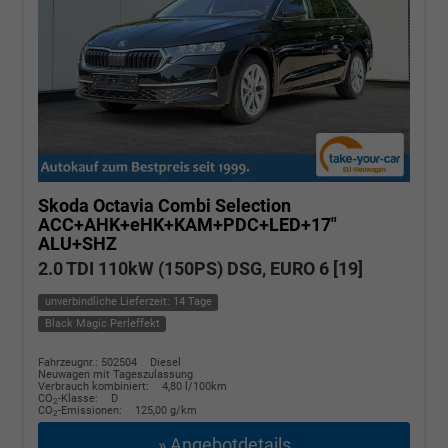
Skoda Octavia Combi
Selection
ACC+AHK+eHK+KAM+PDC+LED+17"
ALU+SHZ
2.0 TDI 110kW (150PS) DSG, EURO 6 [19]
unverbindliche Lieferzeit: 14 Tage
Black Magic Perleffekt
Fahrzeugnr.: 502504
Diesel
Neuwagen mit Tageszulassung
Verbrauch kombiniert:
4,80 l/100km
CO
-Klasse:
D
2
CO
-Emissionen:
125,00 g/km
2
» Angebotdetails