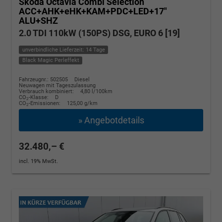
Skoda Octavia Combi
Selection
ACC+AHK+eHK+KAM+PDC+LED+17"
ALU+SHZ
2.0 TDI 110kW (150PS) DSG, EURO 6 [19]
unverbindliche Lieferzeit: 14 Tage
Black Magic Perleffekt
Fahrzeugnr.: 502505
Diesel
Neuwagen mit Tageszulassung
Verbrauch kombiniert:
4,80 l/100km
CO
-Klasse:
D
2
CO
-Emissionen:
125,00 g/km
2
» Angebotdetails
32.480,– €
incl. 19% MwSt.