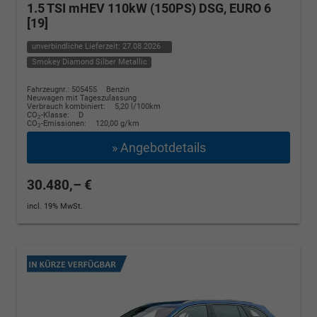
1.5 TSI mHEV 110kW (150PS) DSG, EURO 6
[19]
unverbindliche Lieferzeit:
27.08.2026
Smokey Diamond Silber Metallic
Fahrzeugnr.: 505455
Benzin
Neuwagen mit Tageszulassung
Verbrauch kombiniert:
5,20 l/100km
CO
-Klasse:
D
2
CO
-Emissionen:
120,00 g/km
2
» Angebotdetails
30.480,– €
incl. 19% MwSt.