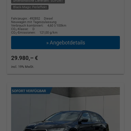
unverbindliche Lieferzeit: SOFORT
Black-Magic Perleffekt
Fahrzeugnr.: 492852
Diesel
Neuwagen mit Tageszulassung
Verbrauch kombiniert:
4,60 l/100km
CO
-Klasse:
D
2
CO
-Emissionen:
121,00 g/km
2
» Angebotdetails
29.980,– €
incl. 19% MwSt.