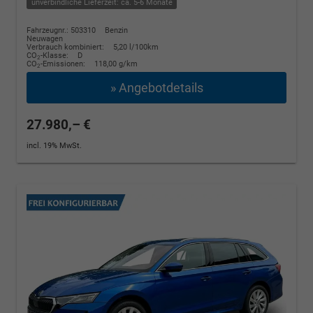
unverbindliche Lieferzeit: ca. 5-6 Monate
Fahrzeugnr.: 503310
Benzin
Neuwagen
Verbrauch kombiniert:
5,20 l/100km
CO
-Klasse:
D
2
CO
-Emissionen:
118,00 g/km
2
» Angebotdetails
27.980,– €
incl. 19% MwSt.