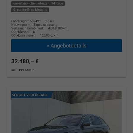
unverbindliche Lieferzeit: 14 Tage
Graphite-Grau Metallic
Fahrzeugnr.: 502499
Diesel
Neuwagen mit Tageszulassung
Verbrauch kombiniert:
4,80 l/100km
CO
-Klasse:
D
2
CO
-Emissionen:
125,00 g/km
2
» Angebotdetails
32.480,– €
incl. 19% MwSt.