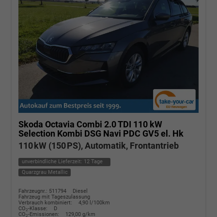
Skoda Octavia Combi
2.0 TDI 110 kW
Selection Kombi DSG Navi PDC GV5 el. Hk
110 kW (150 PS), Automatik, Frontantrieb
unverbindliche Lieferzeit:
12 Tage
Quarzgrau Metallic
Fahrzeugnr.: 511794
Diesel
Fahrzeug mit Tageszulassung
Verbrauch kombiniert:
4,90 l/100km
CO
-Klasse:
D
2
CO
-Emissionen:
129,00 g/km
2