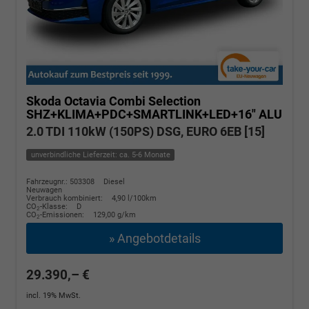
Skoda Octavia Combi
Selection
SHZ+KLIMA+PDC+SMARTLINK+LED+16" ALU
2.0 TDI 110kW (150PS) DSG, EURO 6EB [15]
unverbindliche Lieferzeit: ca. 5-6 Monate
Fahrzeugnr.: 503308
Diesel
Neuwagen
Verbrauch kombiniert:
4,90 l/100km
CO
-Klasse:
D
2
CO
-Emissionen:
129,00 g/km
2
» Angebotdetails
29.390,– €
incl. 19% MwSt.