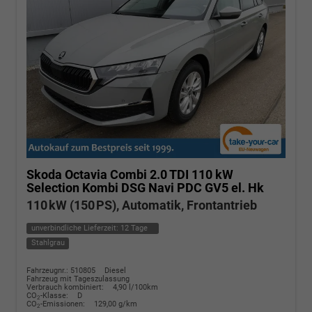
Skoda Octavia Combi
2.0 TDI 110 kW
Selection Kombi DSG Navi PDC GV5 el. Hk
110 kW (150 PS), Automatik, Frontantrieb
unverbindliche Lieferzeit:
12 Tage
Stahlgrau
Fahrzeugnr.: 510805
Diesel
Fahrzeug mit Tageszulassung
Verbrauch kombiniert:
4,90 l/100km
CO
-Klasse:
D
2
CO
-Emissionen:
129,00 g/km
2