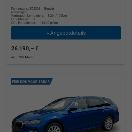
Fahrzeugnr.: 503306
Benzin
Neuwagen
Verbrauch kombiniert:
5,20 l/100km
CO
-Klasse:
D
2
CO
-Emissionen:
118,00 g/km
2
» Angebotdetails
26.190,– €
incl. 19% MwSt.