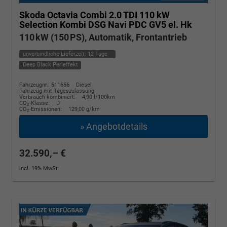
Skoda Octavia Combi
2.0 TDI 110 kW
Selection Kombi DSG Navi PDC GV5 el. Hk
110 kW (150 PS), Automatik, Frontantrieb
unverbindliche Lieferzeit:
12 Tage
Deep Black Perleffekt
Fahrzeugnr.: 511656
Diesel
Fahrzeug mit Tageszulassung
Verbrauch kombiniert:
4,90 l/100km
CO
-Klasse:
D
2
CO
-Emissionen:
129,00 g/km
2
» Angebotdetails
32.590,– €
incl. 19% MwSt.