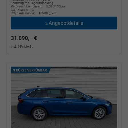
Fahrzeug mit Tageszulassung
Verbrauch kombiniert:
5,00 l/100km
CO
-Klasse:
C
2
CO
-Emissionen:
115,00 g/km
2
» Angebotdetails
31.090,– €
incl. 19% MwSt.