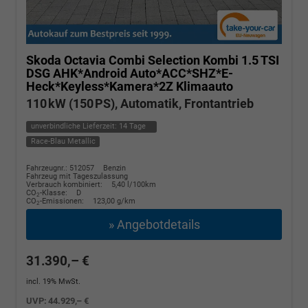
Skoda Octavia Combi
Selection Kombi 1.5 TSI
DSG AHK*Android Auto*ACC*SHZ*E-
Heck*Keyless*Kamera*2Z Klimaauto
110 kW (150 PS), Automatik, Frontantrieb
unverbindliche Lieferzeit:
14 Tage
Race-Blau Metallic
Fahrzeugnr.: 512057
Benzin
Fahrzeug mit Tageszulassung
Verbrauch kombiniert:
5,40 l/100km
CO
-Klasse:
D
2
CO
-Emissionen:
123,00 g/km
2
» Angebotdetails
31.390,– €
incl. 19% MwSt.
UVP:
44.929,– €