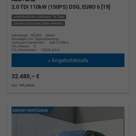
2.0 TDI 110kW (150PS) DSG, EURO 6 [19]
unverbindliche Lieferzeit: 14 Tage
Smokey Diamond Silber Metallic
Fahrzeugnr.: 502502
Diesel
Neuwagen mit Tageszulassung
Verbrauch kombiniert:
4,80 l/100km
CO
-Klasse:
D
2
CO
-Emissionen:
125,00 g/km
2
» Angebotdetails
32.480,– €
incl. 19% MwSt.