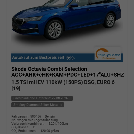
Skoda Octavia Combi
Selection
ACC+AHK+eHK+KAM+PDC+LED+17"ALU+SHZ
1.5 TSI mHEV 110kW (150PS) DSG, EURO 6
[19]
unverbindliche Lieferzeit:
27.08.2026
Smokey Diamond Silber Metallic
Fahrzeugnr.: 505456
Benzin
Neuwagen mit Tageszulassung
Verbrauch kombiniert:
5,20 l/100km
CO
-Klasse:
D
2
CO
-Emissionen:
120,00 g/km
2