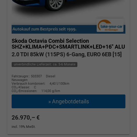
Skoda Octavia Combi
Selection
SHZ+KLIMA+PDC+SMARTLINK+LED+16" ALU
2.0 TDI 85kW (115PS) 6-Gang, EURO 6EB [15]
unverbindliche Lieferzeit: ca. 5-6 Monate
Fahrzeugnr.: 503307
Diesel
Neuwagen
Verbrauch kombiniert:
4,40 l/100km
CO
-Klasse:
C
2
CO
-Emissionen:
114,00 g/km
2
» Angebotdetails
26.970,– €
incl. 19% MwSt.