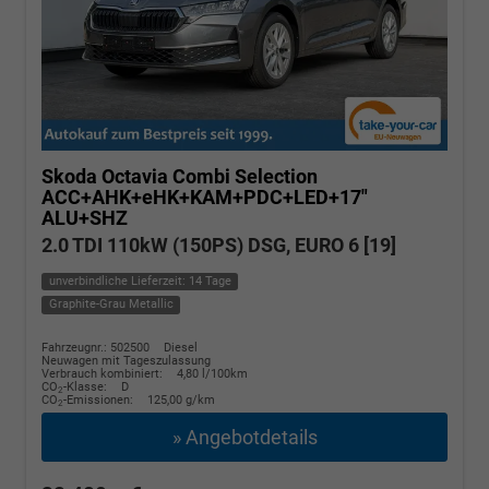
Skoda Octavia Combi
Selection
ACC+AHK+eHK+KAM+PDC+LED+17"
ALU+SHZ
2.0 TDI 110kW (150PS) DSG, EURO 6 [19]
unverbindliche Lieferzeit: 14 Tage
Graphite-Grau Metallic
Fahrzeugnr.: 502500
Diesel
Neuwagen mit Tageszulassung
Verbrauch kombiniert:
4,80 l/100km
CO
-Klasse:
D
2
CO
-Emissionen:
125,00 g/km
2
» Angebotdetails