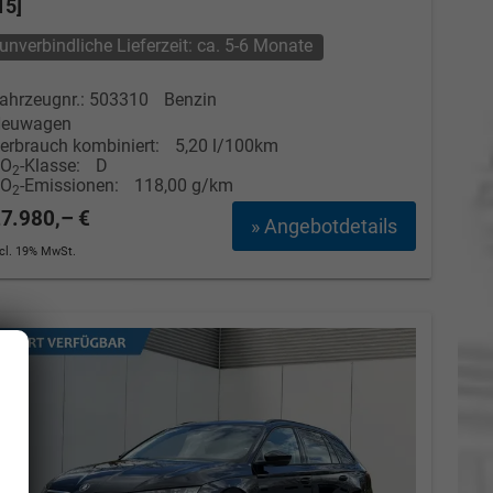
15]
unverbindliche Lieferzeit: ca. 5-6 Monate
ahrzeugnr.: 503310
Benzin
euwagen
erbrauch kombiniert:
5,20 l/100km
CO
-Klasse:
D
2
CO
-Emissionen:
118,00 g/km
2
7.980,– €
» Angebotdetails
ncl. 19% MwSt.