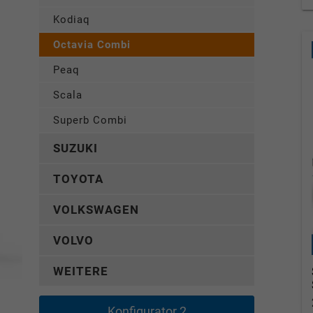
Kodiaq
Octavia Combi
Peaq
Scala
Superb Combi
SUZUKI
TOYOTA
VOLKSWAGEN
VOLVO
WEITERE
Konfigurator 2