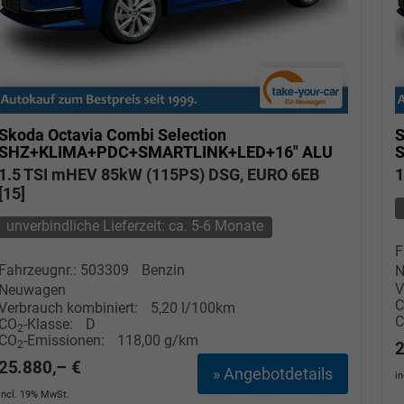
Skoda Octavia Combi
Selection
S
SHZ+KLIMA+PDC+SMARTLINK+LED+16" ALU
1.5 TSI mHEV 85kW (115PS) DSG, EURO 6EB
1
[15]
unverbindliche Lieferzeit: ca. 5-6 Monate
F
Fahrzeugnr.: 503309
Benzin
N
V
Neuwagen
Verbrauch kombiniert:
5,20 l/100km
CO
-Klasse:
D
2
CO
-Emissionen:
118,00 g/km
2
2
25.880,– €
» Angebotdetails
i
incl. 19% MwSt.