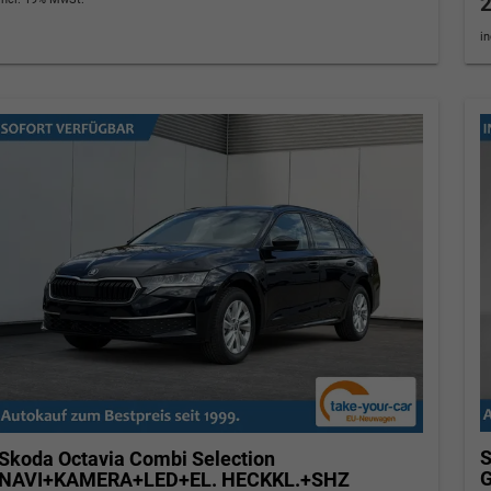
2
i
S
Skoda Octavia Combi
Selection
G
NAVI+KAMERA+LED+EL. HECKKL.+SHZ