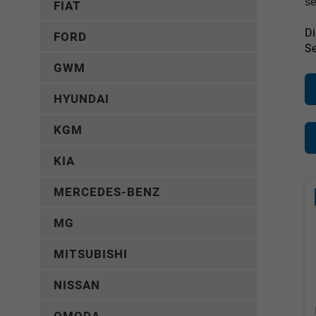
s
FIAT
D
FORD
Se
GWM
HYUNDAI
KGM
KIA
MERCEDES-BENZ
MG
MITSUBISHI
NISSAN