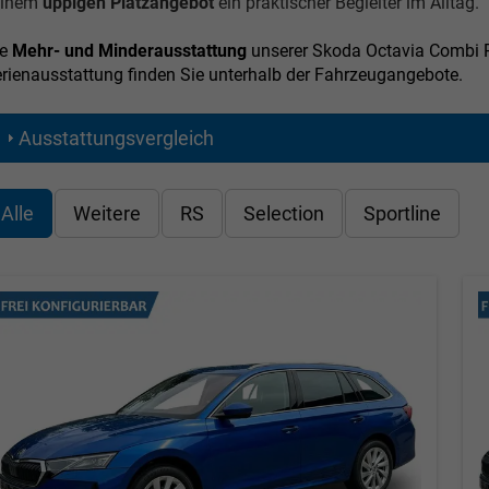
einem
üppigen Platzangebot
ein praktischer Begleiter im Alltag.
ie
Mehr- und Minderausstattung
unserer Skoda Octavia Combi R
rienausstattung finden Sie unterhalb der Fahrzeugangebote.
Ausstattungsvergleich
Alle
Weitere
RS
Selection
Sportline