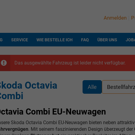
Anmelden
P
NG
SERVICE
WIE BESTELLE ICH
FAQ
ÜBER UNS
JOB
Das ausgewählte Fahrzeug ist leider nicht verfügbar.
koda Octavia
Alle
Bestellfahr
Combi
ctavia Combi EU-Neuwagen
sere Skoda Octavia Combi EU-Neuwagen bieten neben attraktiv
ahrvergnügen
. Mit seinem faszinierenden Design überzeugt der 