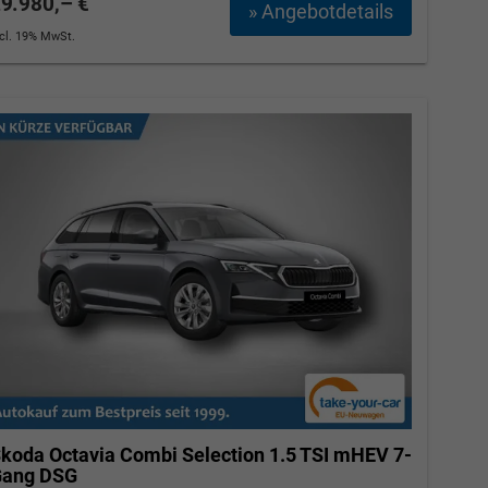
9.980,– €
» Angebotdetails
ncl. 19% MwSt.
koda Octavia Combi
Selection 1.5 TSI mHEV 7-
ang DSG