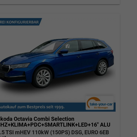
koda Octavia Combi
Selection
SHZ+KLIMA+PDC+SMARTLINK+LED+16" ALU
.5 TSI mHEV 110kW (150PS) DSG, EURO 6EB