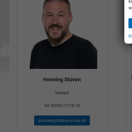
k
w
D
Bün
Henning Stüven
Verkauf
nden
Tel
Tel. 04181/2176-18
schae
stueven@take-your-car.de
de