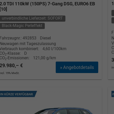
1
2.0 TDI 110kW (150PS) 7-Gang DSG, EURO6 EB
[10]
unverbindliche Lieferzeit: SOFORT
Black-Magic Perleffekt
F
Fahrzeugnr.: 492853
Diesel
N
V
Neuwagen mit Tageszulassung
Verbrauch kombiniert:
4,60 l/100km
CO
-Klasse:
D
2
CO
-Emissionen:
121,00 g/km
3
2
29.980,– €
» Angebotdetails
i
incl. 19% MwSt.