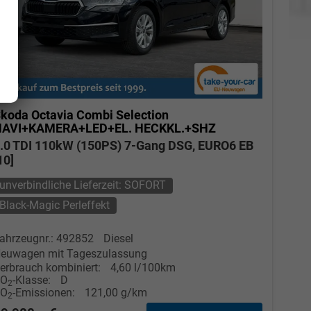
koda Octavia Combi
Selection
NAVI+KAMERA+LED+EL. HECKKL.+SHZ
.0 TDI 110kW (150PS) 7-Gang DSG, EURO6 EB
10]
Elvedin Calakovic
unverbindliche Lieferzeit: SOFORT
Black-Magic Perleffekt
Verkauf
Tel. 04181/2176-27
ahrzeugnr.: 492852
Diesel
euwagen mit Tageszulassung
erbrauch kombiniert:
4,60 l/100km
calakovic@take-your-car.de
CO
-Klasse:
D
2
CO
-Emissionen:
121,00 g/km
2