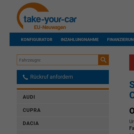
KONFIGURATOR
INZAHLUNGNAHME
FINANZIERU
Fahrzeugnr.
Rückruf anfordern
S
AUDI
O
CUPRA
Un
DACIA
F