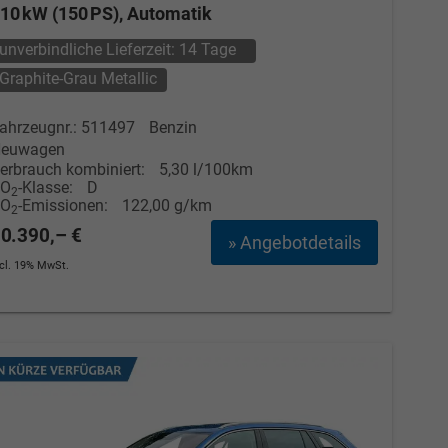
10 kW (150 PS), Automatik
unverbindliche Lieferzeit:
14 Tage
Graphite-Grau Metallic
ahrzeugnr.: 511497
Benzin
euwagen
erbrauch kombiniert:
5,30 l/100km
CO
-Klasse:
D
2
CO
-Emissionen:
122,00 g/km
2
0.390,– €
» Angebotdetails
ncl. 19% MwSt.