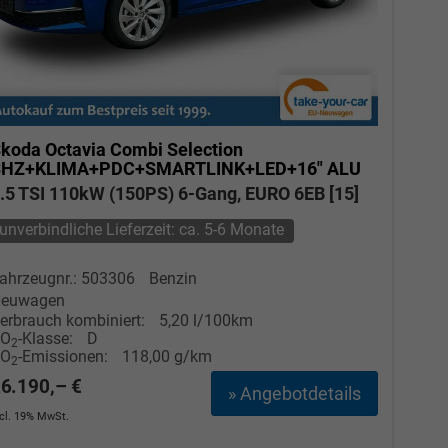
koda Octavia Combi
Selection
SHZ+KLIMA+PDC+SMARTLINK+LED+16" ALU
.5 TSI 110kW (150PS) 6-Gang, EURO 6EB [15]
unverbindliche Lieferzeit: ca. 5-6 Monate
ahrzeugnr.: 503306
Benzin
euwagen
erbrauch kombiniert:
5,20 l/100km
CO
-Klasse:
D
2
CO
-Emissionen:
118,00 g/km
2
6.190,– €
» Angebotdetails
ncl. 19% MwSt.