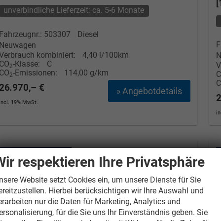
[
unverbindliche Lieferzeit: ca. 5-6 Monate
Fahrzeugnr.: 503307
Diesel
F
Neuwagen
Verbrauch kombiniert:
4,40 l/100km
N
CO
-Klasse:
C
V
2
CO
-Emissionen:
114,00 g/km
2
26.970,– €
» Angebotdetails
2
incl. 19% MwSt.
i
Wir respektieren Ihre Privatsphäre
nsere Website setzt Cookies ein, um unsere Dienste für Sie
ereitzustellen. Hierbei berücksichtigen wir Ihre Auswahl und
erarbeiten nur die Daten für Marketing, Analytics und
ersonalisierung, für die Sie uns Ihr Einverständnis geben. Sie