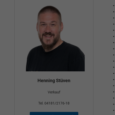
Bün
Henning Stüven
Verkauf
nden
Tel
Tel. 04181/2176-18