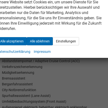
nsere Website setzt Cookies ein, um unsere Dienste für Sie
Navigation Europa
ereitzustellen. Hierbei berücksichtigen wir Ihre Auswahl und
Freisprechen über Bluetooth
erarbeiten nur die Daten für Marketing, Analytics und
USB
ersonalisierung, für die Sie uns Ihr Einverständnis geben. Sie
DAB (Digitaler Radioempfang)
önnen Ihre Einwilligung jederzeit mit Wirkung für die Zukunft
Touch-Bildschirm
iderrufen.
Head-up-Display
Virtual Cockpit
Alle akzeptieren
Alle ablehnen
Einstellungen
Apple CarPlay
Android Auto
atenschutzerklärung
Impressum
Multifunktionslenkrad
Abstandstempomat / Adaptive Cruise Control (ACC)
Verkehrszeichenerkennung
Müdigkeitserkennung
Bremsassistent
Berganfahrassistent
City-Notbremsfunktion
Spurhalteassistent (Lane Assist)
Umfeldbeobachtungssystem (Front Assist)
Außenspiegel: elektrisch, beheizbar, elektrisch anklappbar