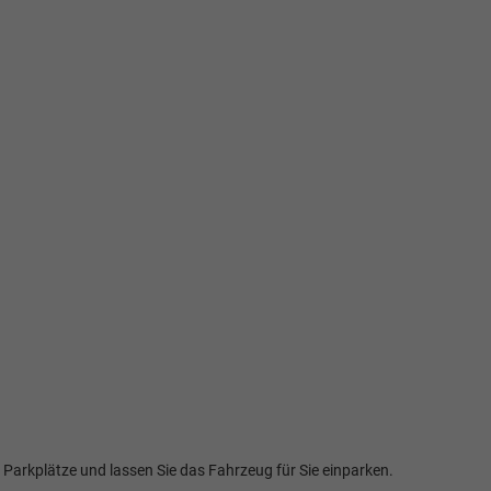
Elvedin Calakovic
Verkauf
Tel. 04181/2176-27
en Parkplätze und lassen Sie das Fahrzeug für Sie einparken.
calakovic@take-your-car.de