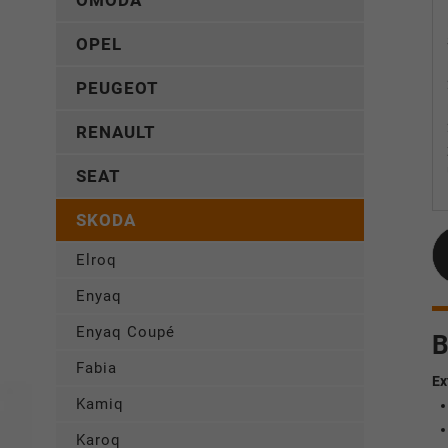
OMODA
OPEL
PEUGEOT
RENAULT
SEAT
SKODA
Elroq
Enyaq
Enyaq Coupé
B
Fabia
Ex
Kamiq
Karoq