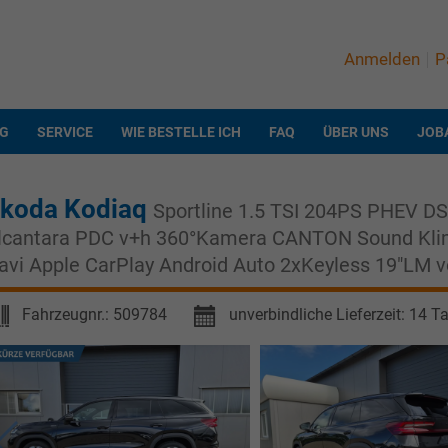
Anmelden
P
NG
SERVICE
WIE BESTELLE ICH
FAQ
ÜBER UNS
JOB
koda Kodiaq
Sportline 1.5 TSI 204PS PHEV D
lcantara PDC v+h 360°Kamera CANTON Sound Klim
avi Apple CarPlay Android Auto 2xKeyless 19"LM v
Fahrzeugnr.:
509784
unverbindliche Lieferzeit:
14 T