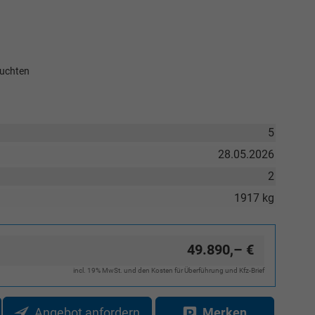
euchten
5
28.05.2026
2
1917 kg
49.890,– €
incl. 19% MwSt. und den Kosten für Überführung und Kfz-Brief
Angebot anfordern
Merken