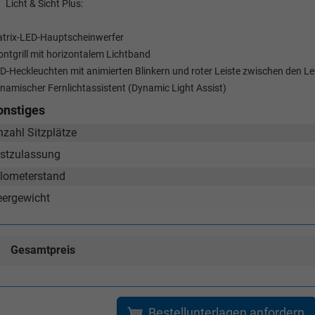
wollschlaeger@take-your-car.de
l@take-your-car.de
Licht & Sicht Plus:
trix-LED-Hauptscheinwerfer
ontgrill mit horizontalem Lichtband
D-Heckleuchten mit animierten Blinkern und roter Leiste zwischen den L
namischer Fernlichtassistent (Dynamic Light Assist)
onstiges
nzahl Sitzplätze
rstzulassung
ilometerstand
eergewicht
Gesamtpreis
Bestellunterlagen anfordern