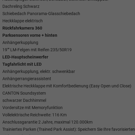
Dachreling Schwarz
Schiebedach Panorama-Glasschiebedach
Heckklappe elektrisch
Rückfahrkamera 360
Parksensoren vorne + hinten
Anhängerkupplung
19"" LM-Felgen mit Reifen 235/50R19
LED-Hauptscheinwerfer
Tagfahrlicht mit LED
Anhängerkupplung, elektr. schwenkbar
Anhängerrangierassistent
Elektrische Heckklappe mit Komfortbedienung (Easy Open und Close)
Tom Wollschläger
CANTON Soundsystem
yamin Schael
schwarzer Dachhimmel
Verkauf
Vordersitze mit Memoryfunktion
Verkauf
Vollelektrische Reichweite: 116 Km
Tel. 04181/2176-21
. 04181/2176-24
Anschlussgarantie 2 Jahre, maximal 120.000km
Trainiertes Parken (Trained Park Assist): Speichern Sie Ihre favorisiert