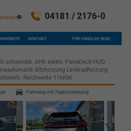
04181 / 2176-0
arkplatz
0
ANGEBOTE
KONTAKT
FÜR HÄNDLER (B2B)
SG schwenkb. AHK elektr. PanoDach HUD
aautomatik Sitzheizung Lenkradheizung
ollelektr. Reichweite 116KM
age
Fahrzeug mit Tageszulassung