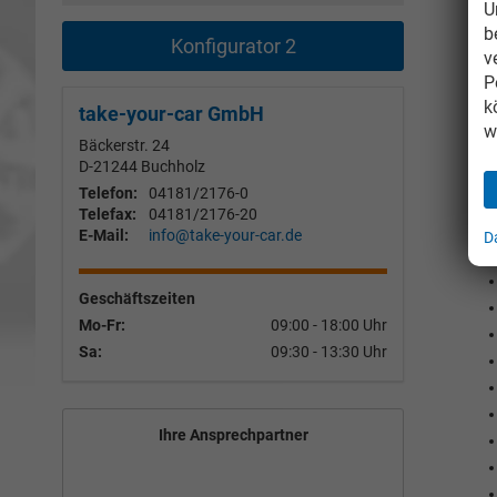
U
b
Konfigurator 2
v
P
k
take-your-car GmbH
w
Bäckerstr. 24
D-21244
Buchholz
Telefon:
04181/2176-0
Telefax:
04181/2176-20
E-Mail:
info@take-your-car.de
D
Geschäftszeiten
Mo-Fr:
09:00 - 18:00 Uhr
Sa:
09:30 - 13:30 Uhr
Ihre Ansprechpartner