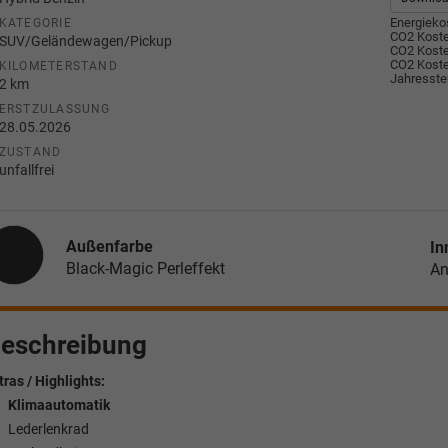
Energiekos
KATEGORIE
CO2 Koste
SUV/Geländewagen/Pickup
CO2 Koste
CO2 Koste
KILOMETERSTAND
Jahresste
2 km
ERSTZULASSUNG
28.05.2026
ZUSTAND
unfallfrei
Außenfarbe
In
Black-Magic Perleffekt
An
eschreibung
tras / Highlights:
Klimaautomatik
Lederlenkrad