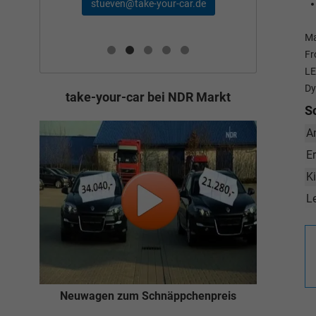
schae
stueven@take-your-car.de
de
Ma
Fr
LE
Dy
take-your-car bei NDR Markt
S
A
E
K
L
Neuwagen zum Schnäppchenpreis