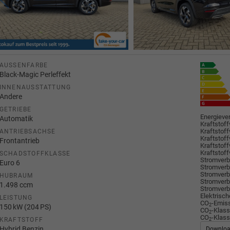
AUSSENFARBE
Black-Magic Perleffekt
INNENAUSSTATTUNG
Andere
GETRIEBE
Energiever
Automatik
Kraftstoff
Kraftstoff
ANTRIEBSACHSE
Kraftstoff
Frontantrieb
Kraftstoff
Kraftstoff
SCHADSTOFFKLASSE
Stromverbr
Euro 6
Stromverbr
Stromverbr
HUBRAUM
Stromverbr
1.498 ccm
Stromverbr
Elektrisch
LEISTUNG
CO
-Emiss
2
150 kW (204 PS)
CO
-Klass
2
CO
-Klass
2
KRAFTSTOFF
Hybrid Benzin
Downlo