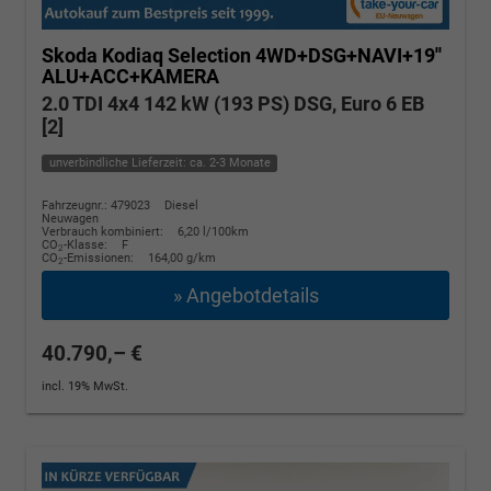
Skoda Kodiaq
Selection 4WD+DSG+NAVI+19''
ALU+ACC+KAMERA
2.0 TDI 4x4 142 kW (193 PS) DSG, Euro 6 EB
[2]
unverbindliche Lieferzeit: ca. 2-3 Monate
Fahrzeugnr.: 479023
Diesel
Neuwagen
Verbrauch kombiniert:
6,20 l/100km
CO
-Klasse:
F
2
CO
-Emissionen:
164,00 g/km
2
» Angebotdetails
40.790,– €
incl. 19% MwSt.