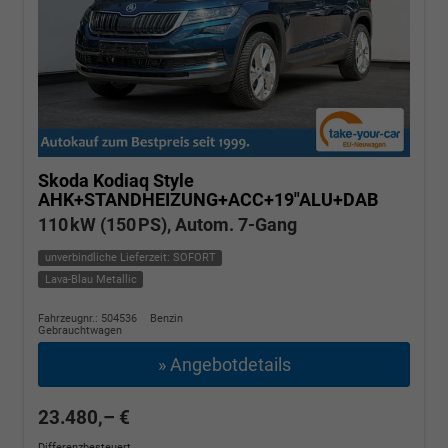
Skoda Kodiaq
Style
AHK+STANDHEIZUNG+ACC+19"ALU+DAB
110 kW (150 PS), Autom. 7-Gang
unverbindliche Lieferzeit: SOFORT
Lava-Blau Metallic
Fahrzeugnr.: 504536
Benzin
Gebrauchtwagen
» Angebotdetails
23.480,– €
Differenzbesteuert