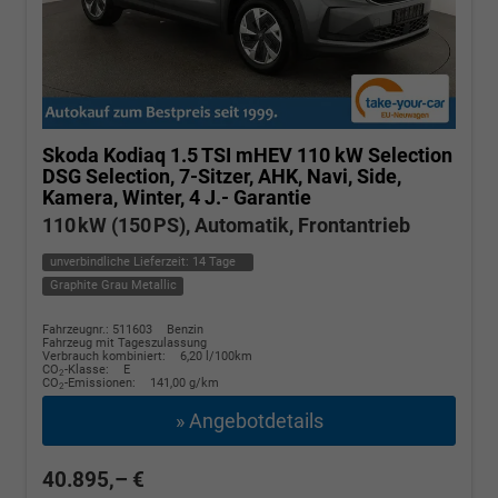
Skoda Kodiaq
1.5 TSI mHEV 110 kW Selection
DSG Selection, 7-Sitzer, AHK, Navi, Side,
Kamera, Winter, 4 J.- Garantie
110 kW (150 PS), Automatik, Frontantrieb
unverbindliche Lieferzeit:
14 Tage
Graphite Grau Metallic
Fahrzeugnr.: 511603
Benzin
Fahrzeug mit Tageszulassung
Verbrauch kombiniert:
6,20 l/100km
CO
-Klasse:
E
2
CO
-Emissionen:
141,00 g/km
2
» Angebotdetails
40.895,– €