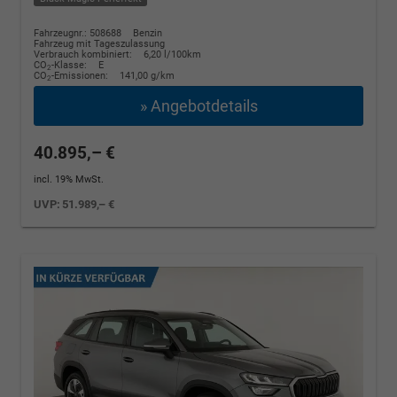
Fahrzeugnr.: 508688
Benzin
Fahrzeug mit Tageszulassung
Verbrauch kombiniert:
6,20 l/100km
CO
-Klasse:
E
2
CO
-Emissionen:
141,00 g/km
2
» Angebotdetails
40.895,– €
incl. 19% MwSt.
UVP:
51.989,– €