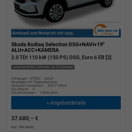
Skoda Kodiaq
Selection DSG+NAVI+19''
ALU+ACC+KAMERA
2.0 TDI 110 kW (150 PS) DSG, Euro 6 EB [2]
unverbindliche Lieferzeit: ca. 2-3 Monate
Fahrzeugnr.: 479022
Diesel
Neuwagen mit Tageszulassung
Verbrauch kombiniert:
5,50 l/100km
CO
-Klasse:
E
2
CO
-Emissionen:
145,00 g/km
2
» Angebotdetails
37.680,– €
incl. 19% MwSt.