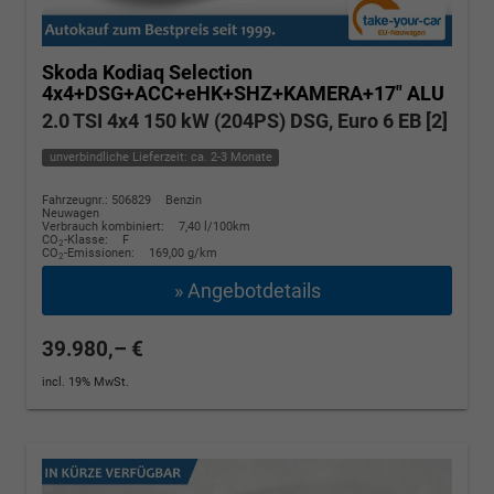
Skoda Kodiaq
Selection
4x4+DSG+ACC+eHK+SHZ+KAMERA+17" ALU
2.0 TSI 4x4 150 kW (204PS) DSG, Euro 6 EB [2]
unverbindliche Lieferzeit: ca. 2-3 Monate
Fahrzeugnr.: 506829
Benzin
Neuwagen
Verbrauch kombiniert:
7,40 l/100km
CO
-Klasse:
F
2
CO
-Emissionen:
169,00 g/km
2
» Angebotdetails
39.980,– €
incl. 19% MwSt.