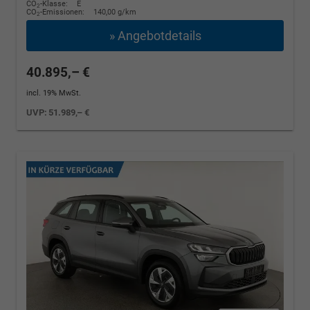
CO
-Klasse:
E
2
CO
-Emissionen:
140,00 g/km
2
» Angebotdetails
40.895,– €
incl. 19% MwSt.
UVP:
51.989,– €