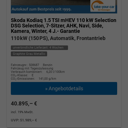
Skoda Kodiaq
1.5 TSI mHEV 110 kW Selection
DSG Selection, 7-Sitzer, AHK, Navi, Side,
Kamera, Winter, 4 J.- Garantie
110 kW (150 PS), Automatik, Frontantrieb
unverbindliche Lieferzeit:
4 Wochen
Graphite Grau Metallic
Fahrzeugnr.: 508687
Benzin
Fahrzeug mit Tageszulassung
Verbrauch kombiniert:
6,20 l/100km
CO
-Klasse:
E
2
CO
-Emissionen:
141,00 g/km
2
» Angebotdetails
40.895,– €
incl. 19% MwSt.
UVP:
51.989,– €