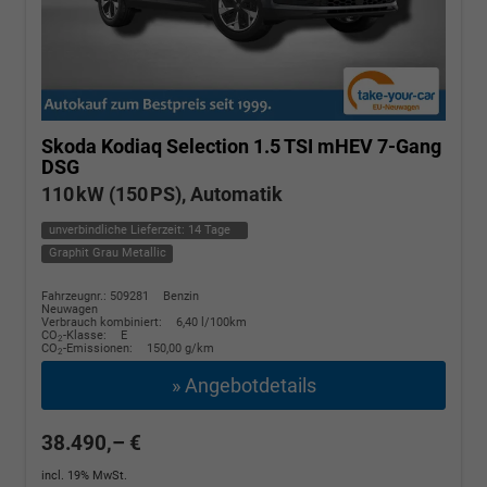
Skoda Kodiaq
Selection 1.5 TSI mHEV 7-Gang
DSG
110 kW (150 PS), Automatik
unverbindliche Lieferzeit:
14 Tage
Graphit Grau Metallic
Fahrzeugnr.: 509281
Benzin
Neuwagen
Verbrauch kombiniert:
6,40 l/100km
CO
-Klasse:
E
2
CO
-Emissionen:
150,00 g/km
2
» Angebotdetails
38.490,– €
incl. 19% MwSt.