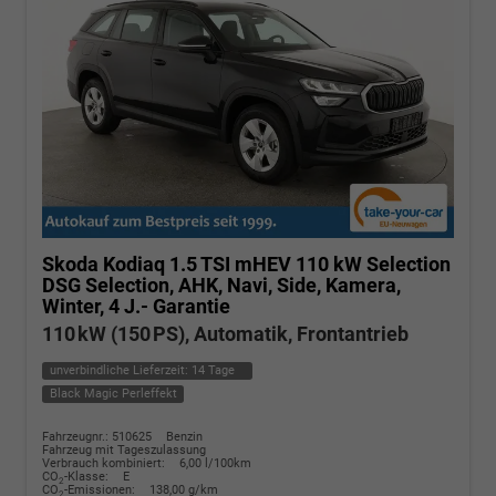
Skoda Kodiaq
1.5 TSI mHEV 110 kW Selection
DSG Selection, AHK, Navi, Side, Kamera,
Winter, 4 J.- Garantie
110 kW (150 PS), Automatik, Frontantrieb
unverbindliche Lieferzeit:
14 Tage
Black Magic Perleffekt
Fahrzeugnr.: 510625
Benzin
Fahrzeug mit Tageszulassung
Verbrauch kombiniert:
6,00 l/100km
CO
-Klasse:
E
2
CO
-Emissionen:
138,00 g/km
2