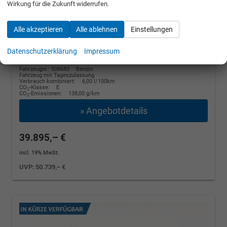
Wirkung für die Zukunft widerrufen.
Winter, 4 J.- Garantie
110 kW (150 PS), Automatik, Frontantrieb
Alle akzeptieren
Alle ablehnen
Einstellungen
unverbindliche Lieferzeit:
14 Tage
Stahl Grau
Datenschutzerklärung
Impressum
Fahrzeugnr.: 508683
Benzin
Fahrzeug mit Tageszulassung
Verbrauch kombiniert:
6,00 l/100km
CO
-Klasse:
E
2
CO
-Emissionen:
138,00 g/km
2
» Angebotdetails
39.895,– €
incl. 19% MwSt.
UVP:
50.739,– €