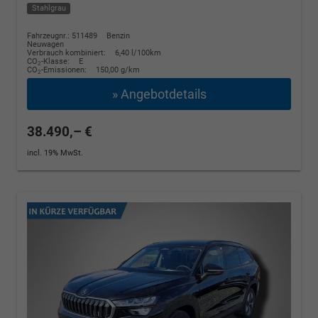
Stahlgrau
Fahrzeugnr.: 511489
Benzin
Neuwagen
Verbrauch kombiniert:
6,40 l/100km
CO
-Klasse:
E
2
CO
-Emissionen:
150,00 g/km
2
» Angebotdetails
38.490,– €
incl. 19% MwSt.