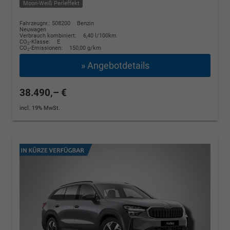
Moon-Weiß Perleffekt
Fahrzeugnr.: 508200
Benzin
Neuwagen
Verbrauch kombiniert:
6,40 l/100km
CO
-Klasse:
E
2
CO
-Emissionen:
150,00 g/km
2
» Angebotdetails
38.490,– €
incl. 19% MwSt.