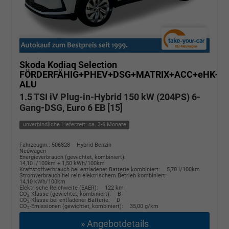
Skoda Kodiaq
Selection
FÖRDERFÄHIG+PHEV+DSG+MATRIX+ACC+eHK+S
ALU
1.5 TSI iV Plug-in-Hybrid 150 kW (204PS) 6-
Gang-DSG, Euro 6 EB [15]
unverbindliche Lieferzeit: ca. 3-6 Monate
Fahrzeugnr.: 506828
Hybrid Benzin
Neuwagen
Energieverbrauch (gewichtet, kombiniert):
14,10 l/100km + 1,50 kWh/100km
Kraftstoffverbrauch bei entladener Batterie kombiniert:
5,70 l/100km
Stromverbrauch bei rein elektrischem Betrieb kombiniert:
14,10 kWh/100km
Elektrische Reichweite (EAER):
122 km
CO
-Klasse (gewichtet, kombiniert):
B
2
CO
-Klasse bei entladener Batterie:
D
2
CO
-Emissionen (gewichtet, kombiniert):
35,00 g/km
2
» Angebotdetails