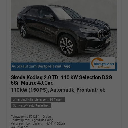
Skoda Kodiaq
2.0 TDI 110 kW Selection DSG
5Si. Matrix 4J.Gar.
110 kW (150 PS), Automatik, Frontantrieb
unverbindliche Lieferzeit:
14 Tage
Schwarz-Magic Perleffekt
Fahrzeugnr.: 503234
Diesel
Fahrzeug mit Tageszulassung
Verbrauch kombiniert:
6,40 l/100km
CO
-Klasse:
F
2