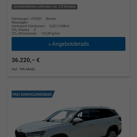
unverbindliche Lieferzeit: ca. 2-3 Monate
Fahrzeugnr.: 479021
Benzin
Neuwagen
Verbrauch kombiniert:
6,20 l/100km
CO
-Klasse:
E
2
CO
-Emissionen:
141,00 g/km
2
» Angebotdetails
36.220,– €
incl. 19% MwSt.