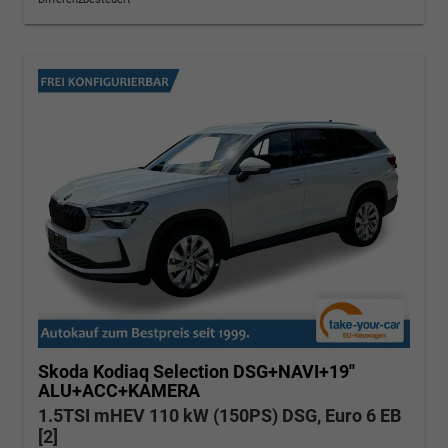
Skoda Kodiaq
Selection DSG+NAVI+19''
ALU+ACC+KAMERA
1.5TSI mHEV 110 kW (150PS) DSG, Euro 6 EB
[2]