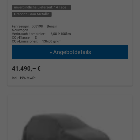
unverbindliche Lieferzeit:
14 Tage
Graphite-Grau Metallic
Fahrzeugnr.: 508198
Benzin
Neuwagen
Verbrauch kombiniert:
6,00 l/100km
CO
-Klasse:
E
2
CO
-Emissionen:
136,00 g/km
2
» Angebotdetails
41.490,– €
incl. 19% MwSt.