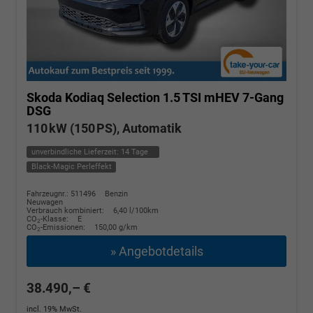
Skoda Kodiaq
Selection 1.5 TSI mHEV 7-Gang
DSG
110 kW (150 PS), Automatik
unverbindliche Lieferzeit:
14 Tage
Black-Magic Perleffekt
Fahrzeugnr.: 511496
Benzin
Neuwagen
Verbrauch kombiniert:
6,40 l/100km
CO
-Klasse:
E
2
CO
-Emissionen:
150,00 g/km
2
» Angebotdetails
38.490,– €
incl. 19% MwSt.