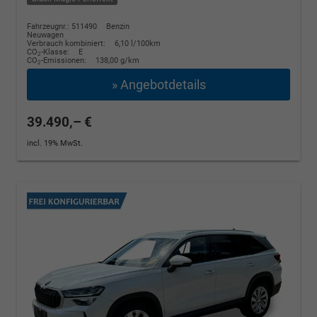
Fahrzeugnr.: 511490
Benzin
Neuwagen
Verbrauch kombiniert:
6,10 l/100km
CO
-Klasse:
E
2
CO
-Emissionen:
138,00 g/km
2
» Angebotdetails
39.490,– €
incl. 19% MwSt.