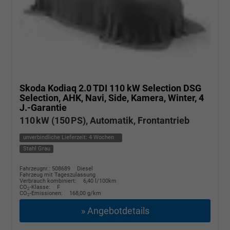
Skoda Kodiaq
2.0 TDI 110 kW Selection DSG
Selection, AHK, Navi, Side, Kamera, Winter, 4
J.-Garantie
110 kW (150 PS), Automatik, Frontantrieb
unverbindliche Lieferzeit:
4 Wochen
Stahl Grau
Fahrzeugnr.: 508689
Diesel
Fahrzeug mit Tageszulassung
Verbrauch kombiniert:
6,40 l/100km
CO
-Klasse:
F
2
CO
-Emissionen:
168,00 g/km
2
» Angebotdetails