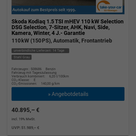
Skoda Kodiaq
1.5 TSI mHEV 110 kW Selection
DSG Selection, 7-Sitzer, AHK, Navi, Side,
Kamera, Winter, 4 J.- Garantie
110 kW (150 PS), Automatik, Frontantrieb
unverbindliche Lieferzeit:
14 Tage
Stahl Grau
Fahrzeugnr.: 508686
Benzin
Fahrzeug mit Tageszulassung
Verbrauch kombiniert:
6,20 l/100km
CO
-Klasse:
E
2
CO
-Emissionen:
140,00 g/km
2
» Angebotdetails
40.895,– €
incl. 19% MwSt.
UVP:
51.989,– €