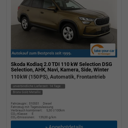
Skoda Kodiaq
2.0 TDI 110 kW Selection DSG
Selection, AHK, Navi, Kamera, Side, Winter
110 kW (150 PS), Automatik, Frontantrieb
unverbindliche Lieferzeit:
14 Tage
Bronx Gold Metallic
Fahrzeugnr.: 510551
Diesel
Fahrzeug mit Tageszulassung
Verbrauch kombiniert:
5,30 l/100km
CO
-Klasse:
E
2
CO
-Emissionen:
139,00 g/km
2
» Angebotdetails