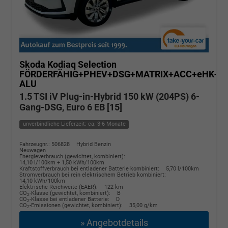
Skoda Kodiaq
Selection
FÖRDERFÄHIG+PHEV+DSG+MATRIX+ACC+eHK+S
ALU
1.5 TSI iV Plug-in-Hybrid 150 kW (204PS) 6-
Gang-DSG, Euro 6 EB [15]
unverbindliche Lieferzeit: ca. 3-6 Monate
Fahrzeugnr.: 506828
Hybrid Benzin
Neuwagen
Energieverbrauch (gewichtet, kombiniert):
14,10 l/100km + 1,50 kWh/100km
Kraftstoffverbrauch bei entladener Batterie kombiniert:
5,70 l/100km
Stromverbrauch bei rein elektrischem Betrieb kombiniert:
14,10 kWh/100km
Elektrische Reichweite (EAER):
122 km
CO
-Klasse (gewichtet, kombiniert):
B
2
CO
-Klasse bei entladener Batterie:
D
2
CO
-Emissionen (gewichtet, kombiniert):
35,00 g/km
2
» Angebotdetails