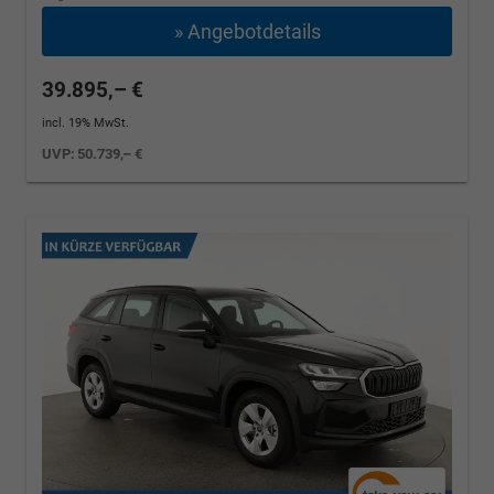
» Angebotdetails
39.895,– €
incl. 19% MwSt.
UVP:
50.739,– €