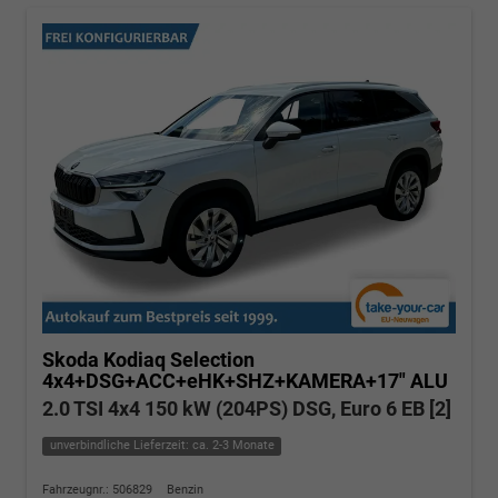
Skoda Kodiaq
Selection
4x4+DSG+ACC+eHK+SHZ+KAMERA+17" ALU
2.0 TSI 4x4 150 kW (204PS) DSG, Euro 6 EB [2]
unverbindliche Lieferzeit: ca. 2-3 Monate
Fahrzeugnr.: 506829
Benzin