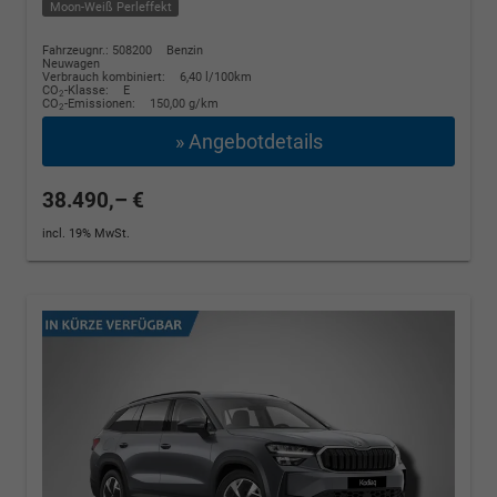
Moon-Weiß Perleffekt
Fahrzeugnr.: 508200
Benzin
Neuwagen
Verbrauch kombiniert:
6,40 l/100km
CO
-Klasse:
E
2
CO
-Emissionen:
150,00 g/km
2
» Angebotdetails
38.490,– €
incl. 19% MwSt.