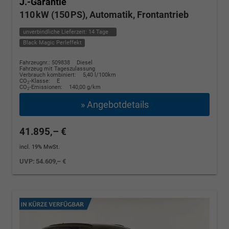
J.-Garantie
110 kW (150 PS), Automatik, Frontantrieb
unverbindliche Lieferzeit:
14 Tage
Black Magic Perleffekt
Fahrzeugnr.: 509838
Diesel
Fahrzeug mit Tageszulassung
Verbrauch kombiniert:
5,40 l/100km
CO
-Klasse:
E
2
CO
-Emissionen:
140,00 g/km
2
» Angebotdetails
41.895,– €
incl. 19% MwSt.
UVP:
54.609,– €