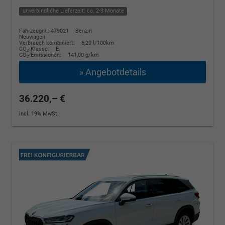
unverbindliche Lieferzeit: ca. 2-3 Monate
Fahrzeugnr.: 479021
Benzin
Neuwagen
Verbrauch kombiniert:
6,20 l/100km
CO
-Klasse:
E
2
CO
-Emissionen:
141,00 g/km
2
» Angebotdetails
36.220,– €
incl. 19% MwSt.