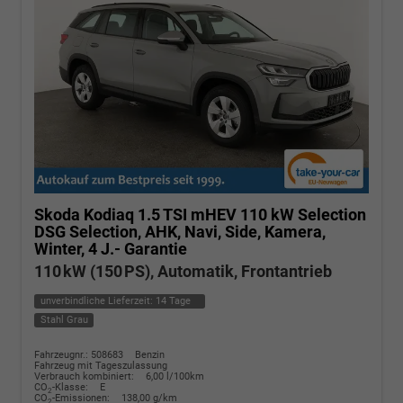
Skoda Kodiaq
1.5 TSI mHEV 110 kW Selection
DSG Selection, AHK, Navi, Side, Kamera,
Winter, 4 J.- Garantie
110 kW (150 PS), Automatik, Frontantrieb
unverbindliche Lieferzeit:
14 Tage
Stahl Grau
Fahrzeugnr.: 508683
Benzin
Fahrzeug mit Tageszulassung
Verbrauch kombiniert:
6,00 l/100km
CO
-Klasse:
E
2
CO
-Emissionen:
138,00 g/km
2