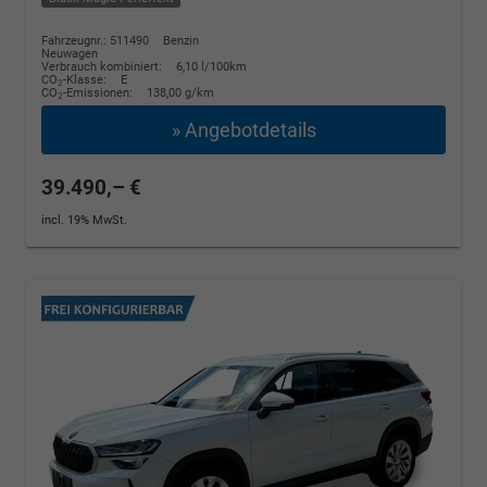
Fahrzeugnr.: 511490
Benzin
Neuwagen
Verbrauch kombiniert:
6,10 l/100km
CO
-Klasse:
E
2
CO
-Emissionen:
138,00 g/km
2
» Angebotdetails
39.490,– €
incl. 19% MwSt.