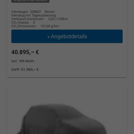
Graphite Grau Metallic
Fahrzeugnr.: 508687
Benzin
Fahrzeug mit Tageszulassung
Verbrauch kombiniert:
6,20 l/100km
CO
-Klasse:
E
2
CO
-Emissionen:
141,00 g/km
2
» Angebotdetails
40.895,– €
incl. 19% MwSt.
UVP:
51.989,– €