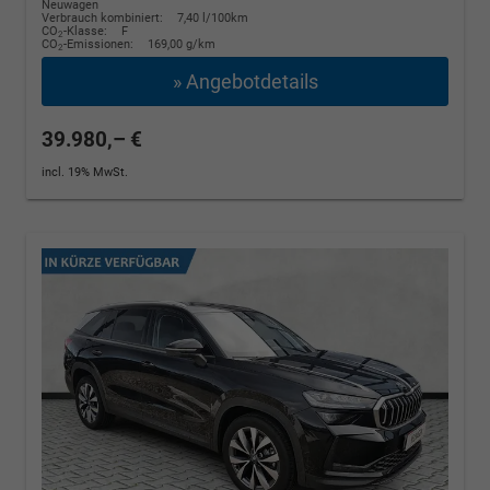
Neuwagen
Verbrauch kombiniert:
7,40 l/100km
CO
-Klasse:
F
2
CO
-Emissionen:
169,00 g/km
2
» Angebotdetails
39.980,– €
incl. 19% MwSt.