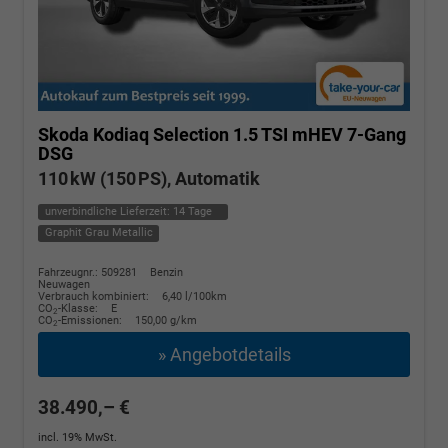
Skoda Kodiaq
Selection 1.5 TSI mHEV 7-Gang
DSG
110 kW (150 PS), Automatik
unverbindliche Lieferzeit:
14 Tage
Graphit Grau Metallic
Fahrzeugnr.: 509281
Benzin
Neuwagen
Verbrauch kombiniert:
6,40 l/100km
CO
-Klasse:
E
2
CO
-Emissionen:
150,00 g/km
2
» Angebotdetails
38.490,– €
incl. 19% MwSt.