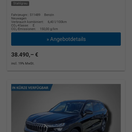
Stahlgrau
Fahrzeugnr.: 511489
Benzin
Neuwagen
Verbrauch kombiniert:
6,40 l/100km
CO
-Klasse:
E
2
CO
-Emissionen:
150,00 g/km
2
» Angebotdetails
38.490,– €
incl. 19% MwSt.