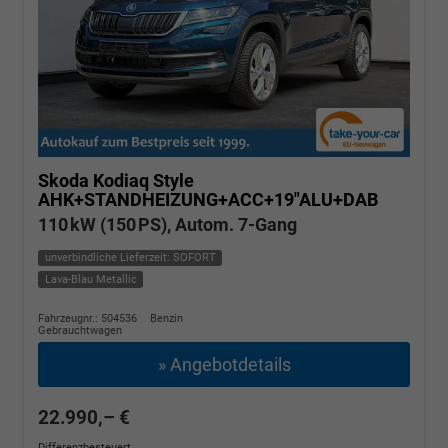
Skoda Kodiaq
Style
AHK+STANDHEIZUNG+ACC+19"ALU+DAB
110 kW (150 PS), Autom. 7-Gang
unverbindliche Lieferzeit: SOFORT
Lava-Blau Metallic
Fahrzeugnr.: 504536
Benzin
Gebrauchtwagen
» Angebotdetails
22.990,– €
Differenzbesteuert