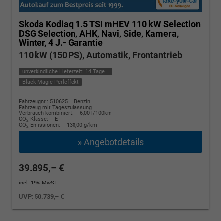
Skoda Kodiaq
1.5 TSI mHEV 110 kW Selection
DSG Selection, AHK, Navi, Side, Kamera,
Winter, 4 J.- Garantie
110 kW (150 PS), Automatik, Frontantrieb
unverbindliche Lieferzeit:
14 Tage
Black Magic Perleffekt
Fahrzeugnr.: 510625
Benzin
Fahrzeug mit Tageszulassung
Verbrauch kombiniert:
6,00 l/100km
CO
-Klasse:
E
2
CO
-Emissionen:
138,00 g/km
2
» Angebotdetails
39.895,– €
incl. 19% MwSt.
UVP:
50.739,– €