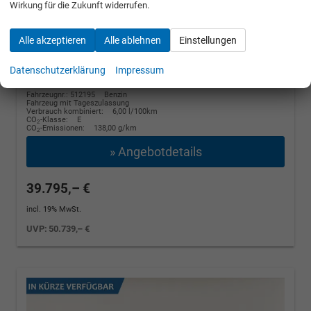
Wirkung für die Zukunft widerrufen.
Winter, 4 J.- Garantie
110 kW (150 PS), Automatik, Frontantrieb
Alle akzeptieren
Alle ablehnen
Einstellungen
unverbindliche Lieferzeit:
14 Tage
Graphite Grau Metallic
Datenschutzerklärung
Impressum
Fahrzeugnr.: 512195
Benzin
Fahrzeug mit Tageszulassung
Verbrauch kombiniert:
6,00 l/100km
CO
-Klasse:
E
2
CO
-Emissionen:
138,00 g/km
2
» Angebotdetails
39.795,– €
incl. 19% MwSt.
UVP:
50.739,– €