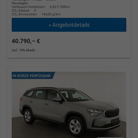
Neuwagen
Verbrauch kombiniert:
6,20 l/100km
CO
-Klasse:
F
2
CO
-Emissionen:
164,00 g/km
2
» Angebotdetails
40.790,– €
incl. 19% MwSt.