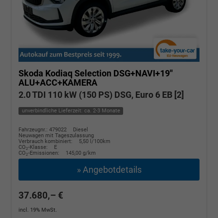
Skoda Kodiaq
Selection DSG+NAVI+19''
ALU+ACC+KAMERA
2.0 TDI 110 kW (150 PS) DSG, Euro 6 EB [2]
unverbindliche Lieferzeit: ca. 2-3 Monate
Fahrzeugnr.: 479022
Diesel
Neuwagen mit Tageszulassung
Verbrauch kombiniert:
5,50 l/100km
CO
-Klasse:
E
2
CO
-Emissionen:
145,00 g/km
2
» Angebotdetails
37.680,– €
incl. 19% MwSt.