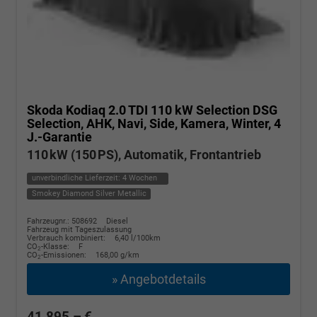
Skoda Kodiaq
2.0 TDI 110 kW Selection DSG
Selection, AHK, Navi, Side, Kamera, Winter, 4
J.-Garantie
110 kW (150 PS), Automatik, Frontantrieb
unverbindliche Lieferzeit:
4 Wochen
Smokey Diamond Silver Metallic
Fahrzeugnr.: 508692
Diesel
Fahrzeug mit Tageszulassung
Verbrauch kombiniert:
6,40 l/100km
CO
-Klasse:
F
2
CO
-Emissionen:
168,00 g/km
2
» Angebotdetails
41.895,– €