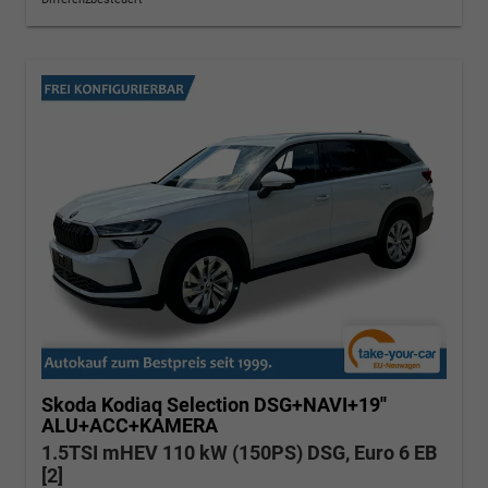
Skoda Kodiaq
Selection DSG+NAVI+19''
ALU+ACC+KAMERA
1.5TSI mHEV 110 kW (150PS) DSG, Euro 6 EB
[2]