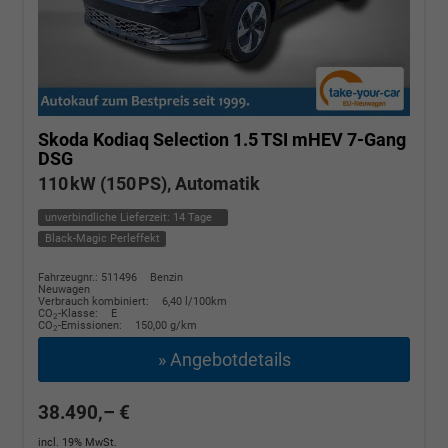
Skoda Kodiaq
Selection 1.5 TSI mHEV 7-Gang
DSG
110 kW (150 PS), Automatik
unverbindliche Lieferzeit:
14 Tage
Black-Magic Perleffekt
Fahrzeugnr.: 511496
Benzin
Neuwagen
Verbrauch kombiniert:
6,40 l/100km
CO
-Klasse:
E
2
CO
-Emissionen:
150,00 g/km
2
» Angebotdetails
38.490,– €
incl. 19% MwSt.