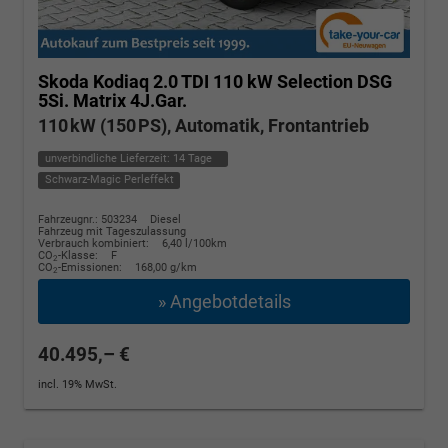
Skoda Kodiaq
2.0 TDI 110 kW Selection DSG
5Si. Matrix 4J.Gar.
110 kW (150 PS), Automatik, Frontantrieb
unverbindliche Lieferzeit:
14 Tage
Schwarz-Magic Perleffekt
Fahrzeugnr.: 503234
Diesel
Fahrzeug mit Tageszulassung
Verbrauch kombiniert:
6,40 l/100km
CO
-Klasse:
F
2
CO
-Emissionen:
168,00 g/km
2
» Angebotdetails
40.495,– €
incl. 19% MwSt.