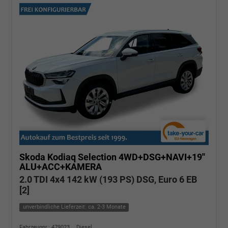
Skoda Kodiaq
Selection 4WD+DSG+NAVI+19''
ALU+ACC+KAMERA
2.0 TDI 4x4 142 kW (193 PS) DSG, Euro 6 EB
[2]
unverbindliche Lieferzeit: ca. 2-3 Monate
Fahrzeugnr.: 479023
Diesel