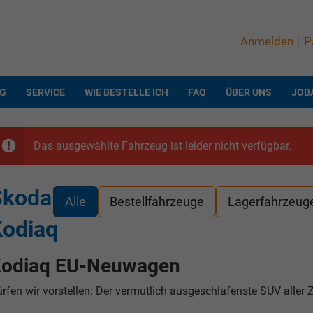
Anmelden
P
NG
SERVICE
WIE BESTELLE ICH
FAQ
ÜBER UNS
JOB
Das ausgewählte Fahrzeug ist leider nicht verfügbar.
Skoda
Alle
Bestellfahrzeuge
Lagerfahrzeug
Kodiaq
odiaq EU-Neuwagen
rfen wir vorstellen: Der vermutlich ausgeschlafenste SUV aller Z