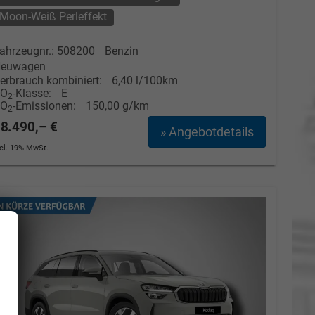
Moon-Weiß Perleffekt
ahrzeugnr.: 508200
Benzin
euwagen
erbrauch kombiniert:
6,40 l/100km
CO
-Klasse:
E
2
CO
-Emissionen:
150,00 g/km
2
8.490,– €
» Angebotdetails
ncl. 19% MwSt.