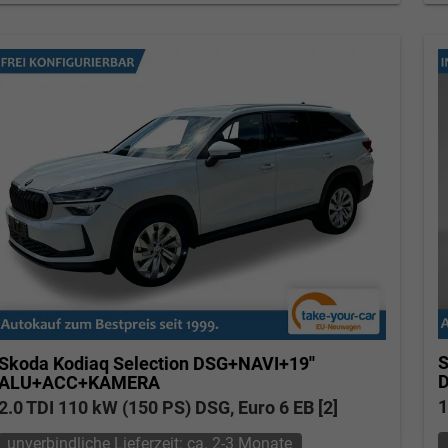
S
Skoda Kodiaq
Selection DSG+NAVI+19''
ALU+ACC+KAMERA
1
2.0 TDI 110 kW (150 PS) DSG, Euro 6 EB [2]
unverbindliche Lieferzeit: ca. 2-3 Monate