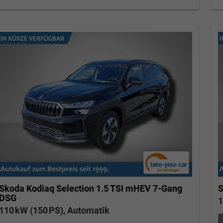
S
Skoda Kodiaq
Selection 1.5 TSI mHEV 7-Gang
DSG
1
110 kW (150 PS), Automatik