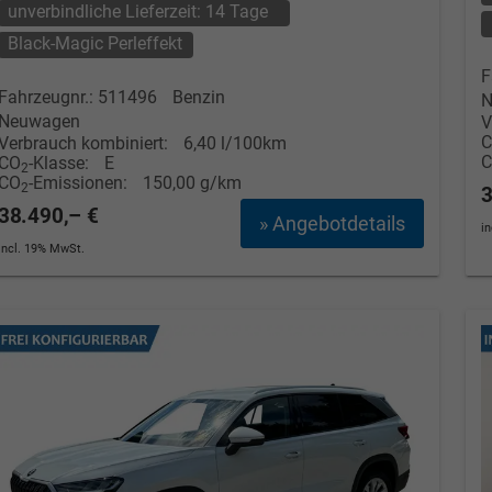
unverbindliche Lieferzeit:
14 Tage
Black-Magic Perleffekt
F
Fahrzeugnr.: 511496
Benzin
N
Neuwagen
V
Verbrauch kombiniert:
6,40 l/100km
CO
-Klasse:
E
2
CO
-Emissionen:
150,00 g/km
2
3
38.490,– €
» Angebotdetails
i
incl. 19% MwSt.