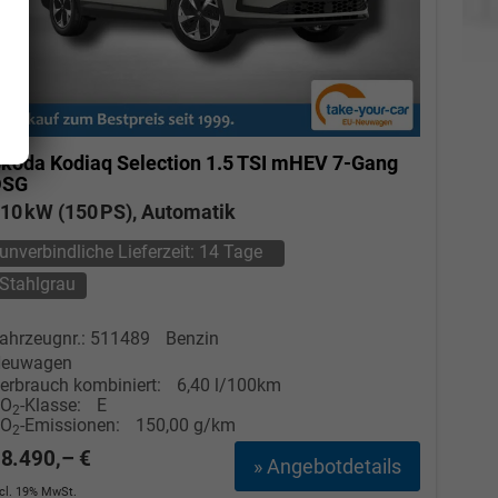
koda Kodiaq
Selection 1.5 TSI mHEV 7-Gang
DSG
10 kW (150 PS), Automatik
unverbindliche Lieferzeit:
14 Tage
Elvedin Calakovic
Stahlgrau
Verkauf
ahrzeugnr.: 511489
Benzin
euwagen
Tel. 04181/2176-27
erbrauch kombiniert:
6,40 l/100km
CO
-Klasse:
E
2
CO
-Emissionen:
150,00 g/km
2
calakovic@take-your-car.de
8.490,– €
» Angebotdetails
ncl. 19% MwSt.