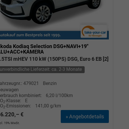
koda Kodiaq
Selection DSG+NAVI+19''
ALU+ACC+KAMERA
.5TSI mHEV 110 kW (150PS) DSG, Euro 6 EB [2]
unverbindliche Lieferzeit: ca. 2-3 Monate
ahrzeugnr.: 479021
Benzin
euwagen
erbrauch kombiniert:
6,20 l/100km
CO
-Klasse:
E
2
CO
-Emissionen:
141,00 g/km
2
6.220,– €
» Angebotdetails
ncl. 19% MwSt.