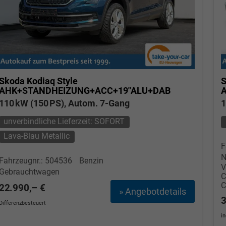
Skoda Kodiaq
Style
S
AHK+STANDHEIZUNG+ACC+19"ALU+DAB
110 kW (150 PS), Autom. 7-Gang
1
unverbindliche Lieferzeit: SOFORT
Lava-Blau Metallic
F
N
Fahrzeugnr.: 504536
Benzin
V
Gebrauchtwagen
22.990,– €
» Angebotdetails
3
Differenzbesteuert
i