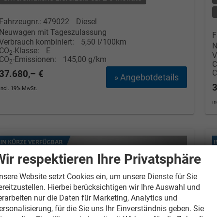
Fahrzeugnr.: 479022
Diesel
Neuwagen mit Tageszulassung
F
Verbrauch kombiniert:
5,50 l/100km
N
CO
-Klasse:
E
2
V
CO
-Emissionen:
145,00 g/km
2
37.680,– €
» Angebotdetails
3
incl. 19% MwSt.
i
Wir respektieren Ihre Privatsphäre
nsere Website setzt Cookies ein, um unsere Dienste für Sie
ereitzustellen. Hierbei berücksichtigen wir Ihre Auswahl und
erarbeiten nur die Daten für Marketing, Analytics und
ersonalisierung, für die Sie uns Ihr Einverständnis geben. Sie