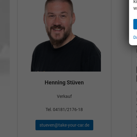
k
w
D
Bün
Henning Stüven
Verkauf
nden
Tel
Tel. 04181/2176-18
schae
stueven@take-your-car.de
de