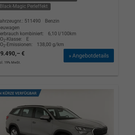
Black-Magic Perleffekt
ahrzeugnr.: 511490
Benzin
euwagen
erbrauch kombiniert:
6,10 l/100km
CO
-Klasse:
E
2
CO
-Emissionen:
138,00 g/km
2
9.490,– €
» Angebotdetails
ncl. 19% MwSt.