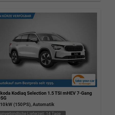
koda Kodiaq
Selection 1.5 TSI mHEV 7-Gang
DSG
10 kW (150 PS), Automatik
unverbindliche Lieferzeit:
14 Tage