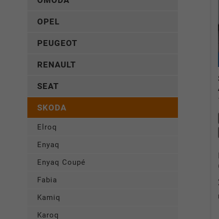
OMODA
OPEL
PEUGEOT
RENAULT
SEAT
SKODA
Elroq
Enyaq
Enyaq Coupé
Fabia
Kamiq
Karoq