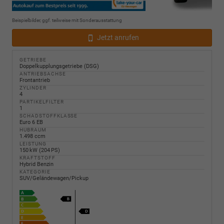
Beispielbilder, ggf. teilweise mit Sonderausstattung
Jetzt anrufen
GETRIEBE
Doppelkupplungsgetriebe (DSG)
ANTRIEBSACHSE
Frontantrieb
ZYLINDER
4
PARTIKELFILTER
1
SCHADSTOFFKLASSE
Euro 6 EB
HUBRAUM
1.498 ccm
LEISTUNG
150 kW (204 PS)
KRAFTSTOFF
Hybrid Benzin
KATEGORIE
SUV/Geländewagen/Pickup