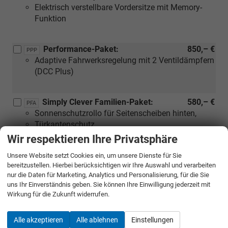
Elektrisch verstellbare Vordersitze mit Memory-
Funktion
Performance-Paket:
850,– €
PPP
Adaptive Fahrwerksregelung mit 2 Ventildämpfern
(DCC Plus)
Simply Clever Familien-Paket:
580,– €
PFA
Sonnenschutzrollo für Seitenscheiben hinten,
Türkantenschutz,
Abfallbehälter für die Türverkleidung,
Wir respektieren Ihre Privatsphäre
Tablethalter,
Unsere Website setzt Cookies ein, um unsere Dienste für Sie
Seitenairbags vorn und hinten sowie Center-
bereitzustellen. Hierbei berücksichtigen wir Ihre Auswahl und verarbeiten
Airbag und Kopfairbags,
nur die Daten für Marketing, Analytics und Personalisierung, für die Sie
Ablagebox an der Mittelkonsole hinten
uns Ihr Einverständnis geben. Sie können Ihre Einwilligung jederzeit mit
Wirkung für die Zukunft widerrufen.
Technologie-Paket Plus:
1.550,– €
PTD
Alle akzeptieren
Alle ablehnen
Einstellungen
Navigationssystem mit 12,9 Zoll Farb-