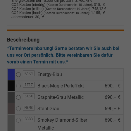
Energiekosten bei 15.000 km pro Jahr:
3.760,78 €
CO2 Kosten (niedrig)
:
315,- €
(Kosten Durchschnitt 10 Jahre)
CO2 Kosten (mittel)
:
748,12 €
(Kosten Durchschnitt 10 Jahre)
CO2 Kosten (hoch)
:
1.155,- €
(Kosten Durchschnitt 10 Jahre)
Jahressteuer:
30,- €
Beschreibung
*Terminvereinbarung! Gerne beraten wir Sie auch bei
uns vor Ort persönlich. Bitte vereinbaren Sie dafür
vorab einen Termin mit uns.*
K4K4
Energy-Blau
1Z1Z
Black-Magic Perleffekt
690,– €
5X5X
Graphite-Grau Metallic
690,– €
M3M3
Stahl-Grau
690,– €
B3B3
Smokey Diamond-Silber
690,– €
Metallic