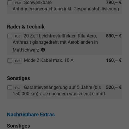
Schwenkbare
790,– €
Plus)
Verbindung
PK0
Anhängerzugvorrichtung inkl. Gespannstabilisierung
mit:
[PAC]
Assisted
Räder & Technik
Drive
Plus-
20 Zoll Leichtmetallfelgen Rila Aero,
830,– €
PJ6
Paket)
Anthrazit glanzgedreht mit Aeroblenden in
(Bereifung
Mattschwarz
235/45
Mode 2 Kabel max. 10 A
160,– €
R20)
EV3
Sonstiges
Garantieverlängerung auf 5 Jahre (bis
520,– €
EA9
150.000 km) / Je nachdem was zuerst eintritt
Nachrüstbare Extras
Sonstiges