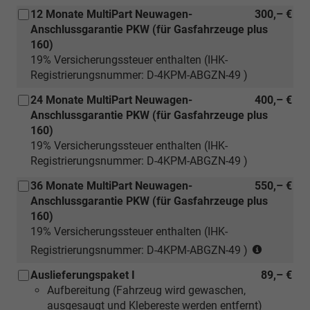
12 Monate MultiPart Neuwagen-
300,– €
Anschlussgarantie PKW (für Gasfahrzeuge plus
160)
19% Versicherungssteuer enthalten (IHK-
Registrierungsnummer: D-4KPM-ABGZN-49 )
24 Monate MultiPart Neuwagen-
400,– €
Anschlussgarantie PKW (für Gasfahrzeuge plus
160)
19% Versicherungssteuer enthalten (IHK-
Registrierungsnummer: D-4KPM-ABGZN-49 )
36 Monate MultiPart Neuwagen-
550,– €
Anschlussgarantie PKW (für Gasfahrzeuge plus
160)
19% Versicherungssteuer enthalten (IHK-
(nur
Registrierungsnummer: D-4KPM-ABGZN-49 )
für
Auslieferungspaket I
89,– €
Neuwage
Aufbereitung (Fahrzeug wird gewaschen,
ausgesaugt und Klebereste werden entfernt)