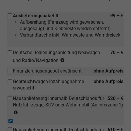
Auslieferungspaket II
99,– €
Aufbereitung (Fahrzeug wird gewaschen,
ausgesaugt und Klebereste werden entfernt)
Verbandtasche inkl. Warnweste und Warndreieck
Deutsche Bedienungsanleitung Neuwagen
70,– €
(Hinweis:
und Radio/Navigation
Kann
Finanzierungsangebot erwünscht
ohne Aufpreis
auch
bei
Gebrauchtwagen-Inzahlungnahme
ohne Aufpreis
einem
erwünscht
deutschen
Händler
Hausanlieferung innerhalb Deutschlands für
520,– €
kostengünstiger
Nutzfahrzeuge, SUV oder Wohnmobil (Anlieferzone 1)
nachbestellt
(Anlieferzonen
werden)
siehe
Detail-
Karte)
Foto
Hausanlieferung innerhalb Deutschlands für
610,– €
(ausgenommen