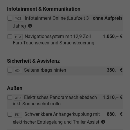
Infotainment & Kommunikation
Infotainment Online (Laufzeit 3
ohne Aufpreis
YOZ
(Nur
Jahre)
in
Navigationssystem mit 12,9 Zoll
1.050,– €
Verbindung
PTA
Farb-Touchscreen und Sprachsteuerung
mit:
[PTA]
Navigationssystem
Sicherheit & Assistenz
mit
12,9
Seitenairbags hinten
330,– €
6C4
Zoll
Farb-
Außen
Touchscreen
und
Elektrisches Panoramaschiebedach
1.210,– €
3FU
Sprachsteuerung
inkl. Sonnenschutzrollo
oder
[PTD]
Schwenkbare Anhängerkupplung mit
880,– €
PK1
Technologie-
(Nur
elektrischer Entriegelung und Trailer Assist
Paket
in