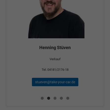
Bünyamin Schael
Verkauf
Tel. 04181/2176-24
schael@take-your-car.de