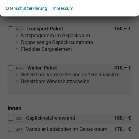
Touchscreen und Sprachsteuerung,
Datenschutzerklärung
Impressum
Head-Up-Display
Transport-Paket
160,– €
PSC
Netzprogramm im Gepäckraum
Doppelseitige Gepäckraummatte
Flexibles Cargoelement
Winter-Paket
410,– €
PWA
Beheizbare Vordersitze und äußere Rücksitze
Beheizbare Windschutzscheibe
Innen
Gepäcknetztrennwand
180,– €
3CX
Variabler Ladeboden im Gepäckraum
170,– €
3GE