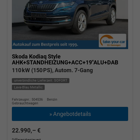
Skoda Kodiaq
Style
AHK+STANDHEIZUNG+ACC+19"ALU+DAB
110 kW (150 PS), Autom. 7-Gang
unverbindliche Lieferzeit: SOFORT
Lava-Blau Metallic
Fahrzeugnr.: 504536
Benzin
Gebrauchtwagen
» Angebotdetails
22.990,– €
Differenzbesteuert