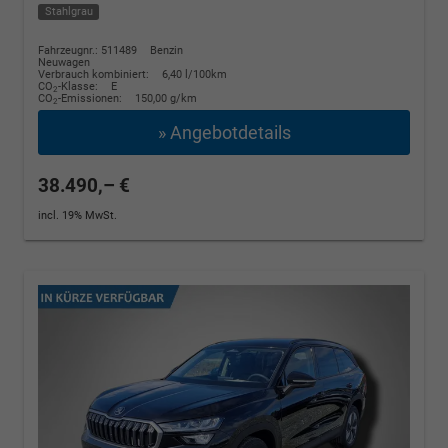
Stahlgrau
Fahrzeugnr.: 511489
Benzin
Neuwagen
Verbrauch kombiniert:
6,40 l/100km
CO
-Klasse:
E
2
CO
-Emissionen:
150,00 g/km
2
» Angebotdetails
38.490,– €
incl. 19% MwSt.