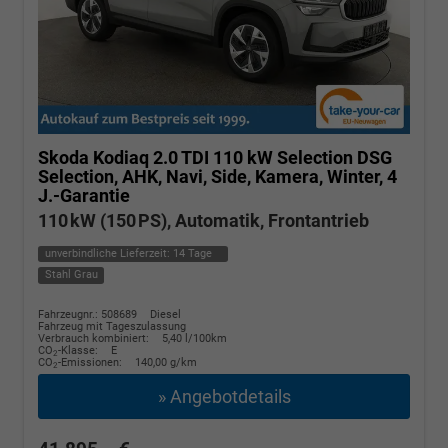
Skoda Kodiaq
2.0 TDI 110 kW Selection DSG
Selection, AHK, Navi, Side, Kamera, Winter, 4
J.-Garantie
110 kW (150 PS), Automatik, Frontantrieb
unverbindliche Lieferzeit:
14 Tage
Stahl Grau
Fahrzeugnr.: 508689
Diesel
Fahrzeug mit Tageszulassung
Verbrauch kombiniert:
5,40 l/100km
CO
-Klasse:
E
2
CO
-Emissionen:
140,00 g/km
2
» Angebotdetails