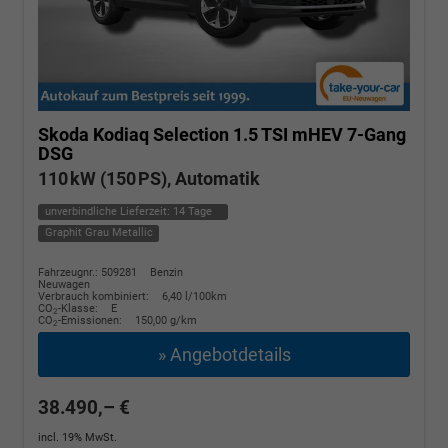
Skoda Kodiaq
Selection 1.5 TSI mHEV 7-Gang
DSG
110 kW (150 PS), Automatik
unverbindliche Lieferzeit:
14 Tage
Graphit Grau Metallic
Fahrzeugnr.: 509281
Benzin
Neuwagen
Verbrauch kombiniert:
6,40 l/100km
CO
-Klasse:
E
2
CO
-Emissionen:
150,00 g/km
2
» Angebotdetails
38.490,– €
incl. 19% MwSt.