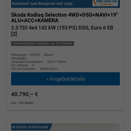
Skoda Kodiaq
Selection 4WD+DSG+NAVI+19''
ALU+ACC+KAMERA
2.0 TDI 4x4 142 kW (193 PS) DSG, Euro 6 EB
[2]
unverbindliche Lieferzeit: ca. 2-3 Monate
Fahrzeugnr.: 479023
Diesel
Neuwagen
Verbrauch kombiniert:
6,20 l/100km
CO
-Klasse:
F
2
CO
-Emissionen:
164,00 g/km
2
» Angebotdetails
40.790,– €
incl. 19% MwSt.