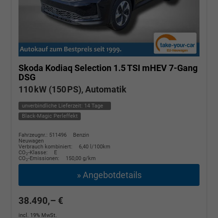
Skoda Kodiaq
Selection 1.5 TSI mHEV 7-Gang
DSG
110 kW (150 PS), Automatik
unverbindliche Lieferzeit:
14 Tage
Black-Magic Perleffekt
Fahrzeugnr.: 511496
Benzin
Neuwagen
Verbrauch kombiniert:
6,40 l/100km
CO
-Klasse:
E
2
CO
-Emissionen:
150,00 g/km
2
» Angebotdetails
38.490,– €
incl. 19% MwSt.