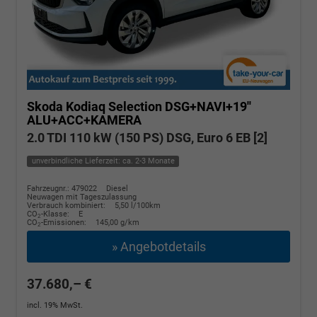
Skoda Kodiaq
Selection DSG+NAVI+19''
ALU+ACC+KAMERA
2.0 TDI 110 kW (150 PS) DSG, Euro 6 EB [2]
unverbindliche Lieferzeit: ca. 2-3 Monate
Fahrzeugnr.: 479022
Diesel
Neuwagen mit Tageszulassung
Verbrauch kombiniert:
5,50 l/100km
CO
-Klasse:
E
2
CO
-Emissionen:
145,00 g/km
2
» Angebotdetails
37.680,– €
incl. 19% MwSt.