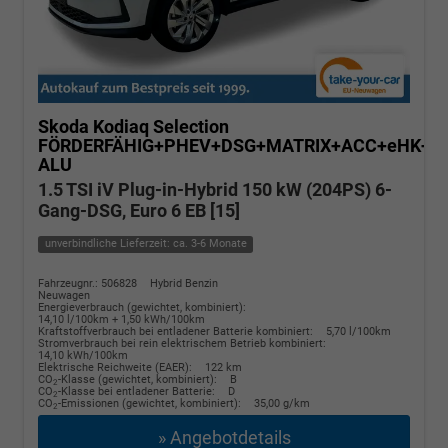
Skoda Kodiaq
Selection
FÖRDERFÄHIG+PHEV+DSG+MATRIX+ACC+eHK+S
ALU
1.5 TSI iV Plug-in-Hybrid 150 kW (204PS) 6-
Gang-DSG, Euro 6 EB [15]
unverbindliche Lieferzeit: ca. 3-6 Monate
Fahrzeugnr.: 506828
Hybrid Benzin
Neuwagen
Energieverbrauch (gewichtet, kombiniert):
14,10 l/100km + 1,50 kWh/100km
Kraftstoffverbrauch bei entladener Batterie kombiniert:
5,70 l/100km
Stromverbrauch bei rein elektrischem Betrieb kombiniert:
14,10 kWh/100km
Elektrische Reichweite (EAER):
122 km
CO
-Klasse (gewichtet, kombiniert):
B
2
CO
-Klasse bei entladener Batterie:
D
2
CO
-Emissionen (gewichtet, kombiniert):
35,00 g/km
2
» Angebotdetails