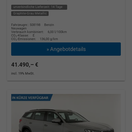
unverbindliche Lieferzeit:
14 Tage
Graphite-Grau Metallic
Fahrzeugnr.: 508198
Benzin
Neuwagen
Verbrauch kombiniert:
6,00 l/100km
CO
-Klasse:
E
2
CO
-Emissionen:
136,00 g/km
2
» Angebotdetails
41.490,– €
incl. 19% MwSt.