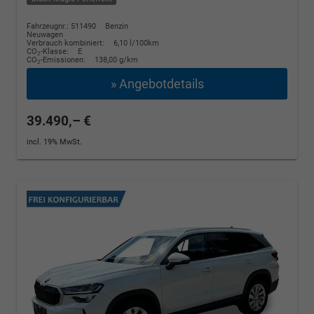
Fahrzeugnr.: 511490
Benzin
Neuwagen
Verbrauch kombiniert:
6,10 l/100km
CO
-Klasse:
E
2
CO
-Emissionen:
138,00 g/km
2
» Angebotdetails
39.490,– €
incl. 19% MwSt.