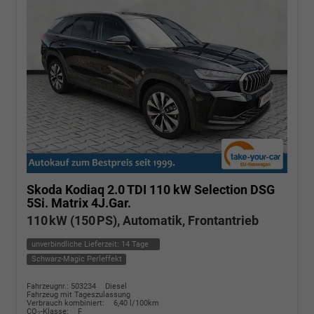
Skoda Kodiaq
2.0 TDI 110 kW Selection DSG
5Si. Matrix 4J.Gar.
110 kW (150 PS), Automatik, Frontantrieb
unverbindliche Lieferzeit:
14 Tage
Schwarz-Magic Perleffekt
Fahrzeugnr.: 503234
Diesel
Fahrzeug mit Tageszulassung
Verbrauch kombiniert:
6,40 l/100km
CO
-Klasse:
F
2