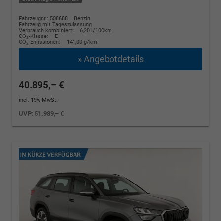
Fahrzeugnr.: 508688
Benzin
Fahrzeug mit Tageszulassung
Verbrauch kombiniert:
6,20 l/100km
CO
-Klasse:
E
2
CO
-Emissionen:
141,00 g/km
2
» Angebotdetails
40.895,– €
incl. 19% MwSt.
UVP:
51.989,– €