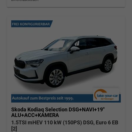
Skoda Kodiaq
Selection DSG+NAVI+19''
ALU+ACC+KAMERA
1.5TSI mHEV 110 kW (150PS) DSG, Euro 6 EB
[2]