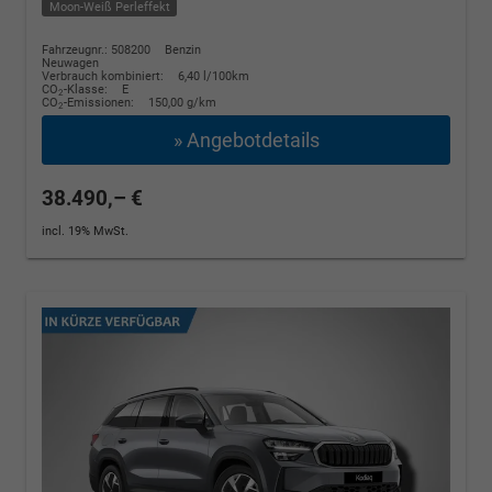
Moon-Weiß Perleffekt
Fahrzeugnr.: 508200
Benzin
Neuwagen
Verbrauch kombiniert:
6,40 l/100km
CO
-Klasse:
E
2
CO
-Emissionen:
150,00 g/km
2
» Angebotdetails
38.490,– €
incl. 19% MwSt.