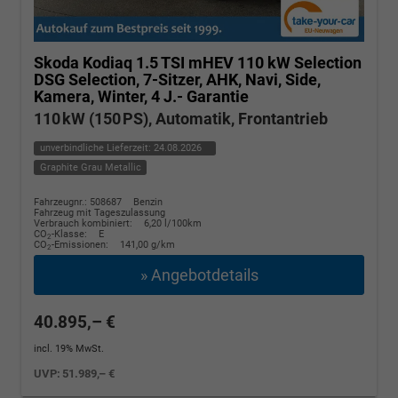
Skoda Kodiaq
1.5 TSI mHEV 110 kW Selection
DSG Selection, 7-Sitzer, AHK, Navi, Side,
Kamera, Winter, 4 J.- Garantie
110 kW (150 PS), Automatik, Frontantrieb
unverbindliche Lieferzeit:
24.08.2026
Graphite Grau Metallic
Fahrzeugnr.: 508687
Benzin
Fahrzeug mit Tageszulassung
Verbrauch kombiniert:
6,20 l/100km
CO
-Klasse:
E
2
CO
-Emissionen:
141,00 g/km
2
» Angebotdetails
40.895,– €
incl. 19% MwSt.
UVP:
51.989,– €