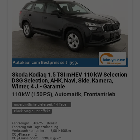
Skoda Kodiaq
1.5 TSI mHEV 110 kW Selection
DSG Selection, AHK, Navi, Side, Kamera,
Winter, 4 J.- Garantie
110 kW (150 PS), Automatik, Frontantrieb
unverbindliche Lieferzeit:
14 Tage
Black Magic Perleffekt
Fahrzeugnr.: 510625
Benzin
Fahrzeug mit Tageszulassung
Verbrauch kombiniert:
6,00 l/100km
CO
-Klasse:
E
2
CO
-Emissionen:
138,00 g/km
2