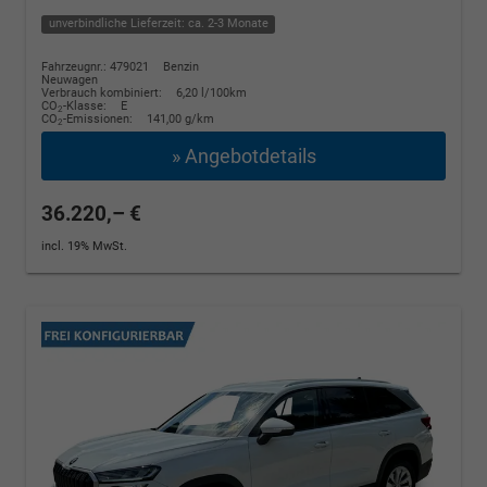
unverbindliche Lieferzeit: ca. 2-3 Monate
Fahrzeugnr.: 479021
Benzin
Neuwagen
Verbrauch kombiniert:
6,20 l/100km
CO
-Klasse:
E
2
CO
-Emissionen:
141,00 g/km
2
» Angebotdetails
36.220,– €
incl. 19% MwSt.