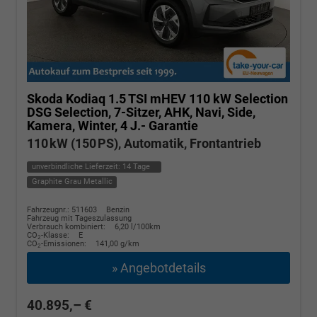
Skoda Kodiaq
1.5 TSI mHEV 110 kW Selection
DSG Selection, 7-Sitzer, AHK, Navi, Side,
Kamera, Winter, 4 J.- Garantie
110 kW (150 PS), Automatik, Frontantrieb
unverbindliche Lieferzeit:
14 Tage
Graphite Grau Metallic
Fahrzeugnr.: 511603
Benzin
Fahrzeug mit Tageszulassung
Verbrauch kombiniert:
6,20 l/100km
CO
-Klasse:
E
2
CO
-Emissionen:
141,00 g/km
2
» Angebotdetails
40.895,– €