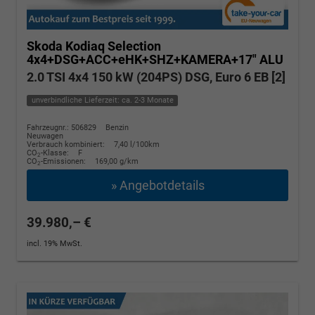
Skoda Kodiaq
Selection
4x4+DSG+ACC+eHK+SHZ+KAMERA+17" ALU
2.0 TSI 4x4 150 kW (204PS) DSG, Euro 6 EB [2]
unverbindliche Lieferzeit: ca. 2-3 Monate
Fahrzeugnr.: 506829
Benzin
Neuwagen
Verbrauch kombiniert:
7,40 l/100km
CO
-Klasse:
F
2
CO
-Emissionen:
169,00 g/km
2
» Angebotdetails
39.980,– €
incl. 19% MwSt.