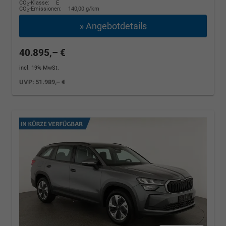
CO
-Klasse:
E
2
CO
-Emissionen:
140,00 g/km
2
» Angebotdetails
40.895,– €
incl. 19% MwSt.
UVP:
51.989,– €