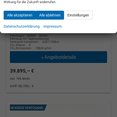
Wirkung für die Zukunft widerrufen.
Winter, 4 J.- Garantie
110 kW (150 PS), Automatik, Frontantrieb
Alle akzeptieren
Alle ablehnen
Einstellungen
unverbindliche Lieferzeit:
14 Tage
Stahl Grau
Datenschutzerklärung
Impressum
Fahrzeugnr.: 508683
Benzin
Fahrzeug mit Tageszulassung
Verbrauch kombiniert:
6,00 l/100km
CO
-Klasse:
E
2
CO
-Emissionen:
138,00 g/km
2
» Angebotdetails
39.895,– €
incl. 19% MwSt.
UVP:
50.739,– €