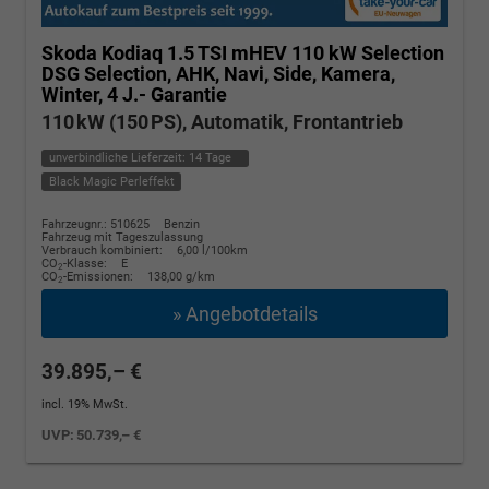
Skoda Kodiaq
1.5 TSI mHEV 110 kW Selection
DSG Selection, AHK, Navi, Side, Kamera,
Winter, 4 J.- Garantie
110 kW (150 PS), Automatik, Frontantrieb
unverbindliche Lieferzeit:
14 Tage
Black Magic Perleffekt
Fahrzeugnr.: 510625
Benzin
Fahrzeug mit Tageszulassung
Verbrauch kombiniert:
6,00 l/100km
CO
-Klasse:
E
2
CO
-Emissionen:
138,00 g/km
2
» Angebotdetails
39.895,– €
incl. 19% MwSt.
UVP:
50.739,– €