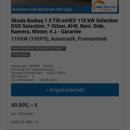
Skoda Kodiaq
1.5 TSI mHEV 110 kW Selection
DSG Selection, 7-Sitzer, AHK, Navi, Side,
Kamera, Winter, 4 J.- Garantie
110 kW (150 PS), Automatik, Frontantrieb
unverbindliche Lieferzeit:
14 Tage
Stahl Grau
Fahrzeugnr.: 508686
Benzin
Fahrzeug mit Tageszulassung
Verbrauch kombiniert:
6,20 l/100km
CO
-Klasse:
E
2
CO
-Emissionen:
140,00 g/km
2
» Angebotdetails
40.895,– €
incl. 19% MwSt.
UVP:
51.989,– €