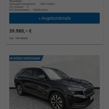
Neuwagen
Verbrauch kombiniert:
7,40 l/100km
CO
-Klasse:
F
2
CO
-Emissionen:
169,00 g/km
2
» Angebotdetails
39.980,– €
incl. 19% MwSt.