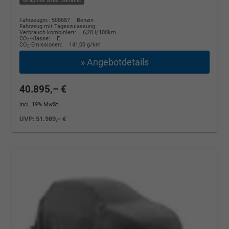
Graphite Grau Metallic
Fahrzeugnr.: 508687
Benzin
Fahrzeug mit Tageszulassung
Verbrauch kombiniert:
6,20 l/100km
CO
-Klasse:
E
2
CO
-Emissionen:
141,00 g/km
2
» Angebotdetails
40.895,– €
incl. 19% MwSt.
UVP:
51.989,– €