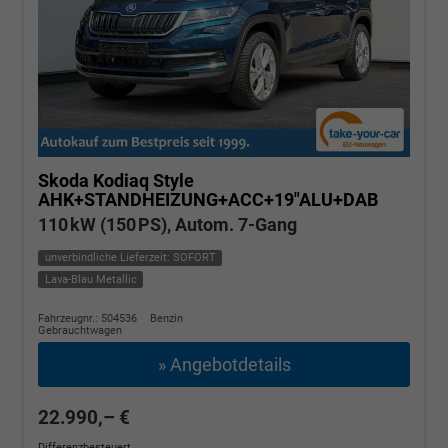
Skoda Kodiaq
Style
AHK+STANDHEIZUNG+ACC+19"ALU+DAB
110 kW (150 PS), Autom. 7-Gang
unverbindliche Lieferzeit: SOFORT
Lava-Blau Metallic
Fahrzeugnr.: 504536
Benzin
Gebrauchtwagen
» Angebotdetails
22.990,– €
Differenzbesteuert