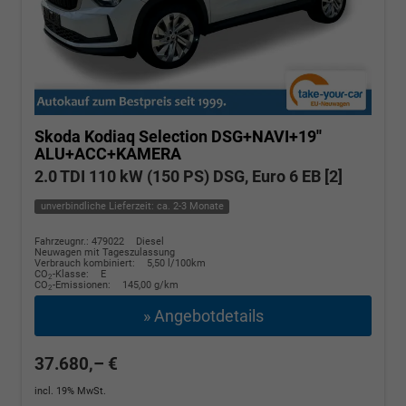
Skoda Kodiaq
Selection DSG+NAVI+19''
ALU+ACC+KAMERA
2.0 TDI 110 kW (150 PS) DSG, Euro 6 EB [2]
unverbindliche Lieferzeit: ca. 2-3 Monate
Fahrzeugnr.: 479022
Diesel
Neuwagen mit Tageszulassung
Verbrauch kombiniert:
5,50 l/100km
CO
-Klasse:
E
2
CO
-Emissionen:
145,00 g/km
2
» Angebotdetails
37.680,– €
incl. 19% MwSt.