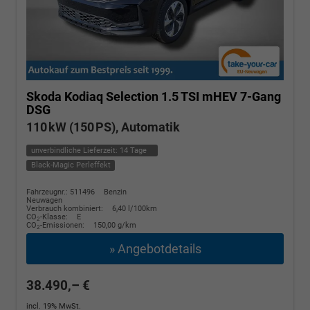
Skoda Kodiaq
Selection 1.5 TSI mHEV 7-Gang
DSG
110 kW (150 PS), Automatik
unverbindliche Lieferzeit:
14 Tage
Black-Magic Perleffekt
Fahrzeugnr.: 511496
Benzin
Neuwagen
Verbrauch kombiniert:
6,40 l/100km
CO
-Klasse:
E
2
CO
-Emissionen:
150,00 g/km
2
» Angebotdetails
38.490,– €
incl. 19% MwSt.