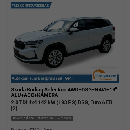
Skoda Kodiaq
Selection 4WD+DSG+NAVI+19''
ALU+ACC+KAMERA
2.0 TDI 4x4 142 kW (193 PS) DSG, Euro 6 EB
[2]
unverbindliche Lieferzeit: ca. 2-3 Monate
Fahrzeugnr.: 479023
Diesel