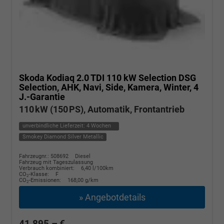
Skoda Kodiaq
2.0 TDI 110 kW Selection DSG
Selection, AHK, Navi, Side, Kamera, Winter, 4
J.-Garantie
110 kW (150 PS), Automatik, Frontantrieb
unverbindliche Lieferzeit:
4 Wochen
Smokey Diamond Silver Metallic
Fahrzeugnr.: 508692
Diesel
Fahrzeug mit Tageszulassung
Verbrauch kombiniert:
6,40 l/100km
CO
-Klasse:
F
2
CO
-Emissionen:
168,00 g/km
2
» Angebotdetails
41.895,– €