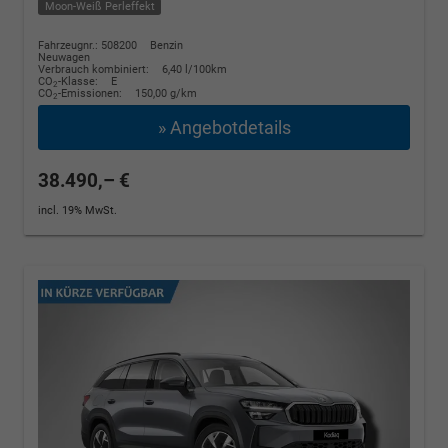
Moon-Weiß Perleffekt
Fahrzeugnr.: 508200
Benzin
Neuwagen
Verbrauch kombiniert:
6,40 l/100km
CO
-Klasse:
E
2
CO
-Emissionen:
150,00 g/km
2
» Angebotdetails
38.490,– €
incl. 19% MwSt.