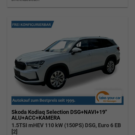
Skoda Kodiaq
Selection DSG+NAVI+19''
ALU+ACC+KAMERA
1.5TSI mHEV 110 kW (150PS) DSG, Euro 6 EB
[2]