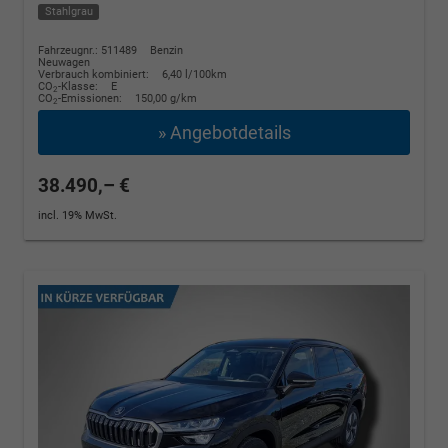
Stahlgrau
Fahrzeugnr.: 511489
Benzin
Neuwagen
Verbrauch kombiniert:
6,40 l/100km
CO
-Klasse:
E
2
CO
-Emissionen:
150,00 g/km
2
» Angebotdetails
38.490,– €
incl. 19% MwSt.