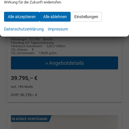
Wirkung für die Zukunft widerrufen.
Winter, 4 J.- Garantie
110 kW (150 PS), Automatik, Frontantrieb
Alle akzeptieren
Alle ablehnen
Einstellungen
unverbindliche Lieferzeit:
14 Tage
Graphite Grau Metallic
Datenschutzerklärung
Impressum
Fahrzeugnr.: 512195
Benzin
Fahrzeug mit Tageszulassung
Verbrauch kombiniert:
6,00 l/100km
CO
-Klasse:
E
2
CO
-Emissionen:
138,00 g/km
2
» Angebotdetails
39.795,– €
incl. 19% MwSt.
UVP:
50.739,– €