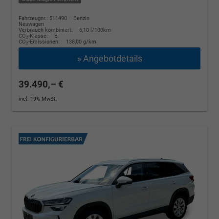
Fahrzeugnr.: 511490
Benzin
Neuwagen
Verbrauch kombiniert:
6,10 l/100km
CO
-Klasse:
E
2
CO
-Emissionen:
138,00 g/km
2
» Angebotdetails
39.490,– €
incl. 19% MwSt.