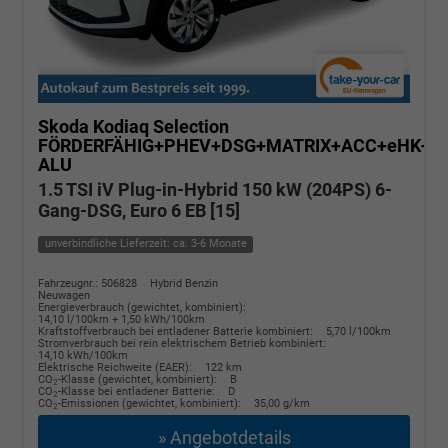
Skoda Kodiaq
Selection
FÖRDERFÄHIG+PHEV+DSG+MATRIX+ACC+eHK+S
ALU
1.5 TSI iV Plug-in-Hybrid 150 kW (204PS) 6-
Gang-DSG, Euro 6 EB [15]
unverbindliche Lieferzeit: ca. 3-6 Monate
Fahrzeugnr.: 506828
Hybrid Benzin
Neuwagen
Energieverbrauch (gewichtet, kombiniert):
14,10 l/100km + 1,50 kWh/100km
Kraftstoffverbrauch bei entladener Batterie kombiniert:
5,70 l/100km
Stromverbrauch bei rein elektrischem Betrieb kombiniert:
14,10 kWh/100km
Elektrische Reichweite (EAER):
122 km
CO
-Klasse (gewichtet, kombiniert):
B
2
CO
-Klasse bei entladener Batterie:
D
2
CO
-Emissionen (gewichtet, kombiniert):
35,00 g/km
2
» Angebotdetails