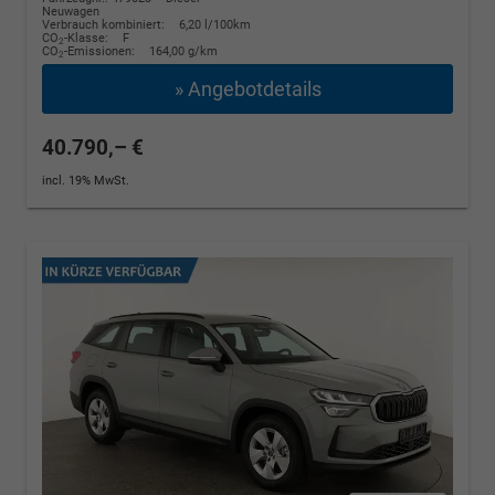
Neuwagen
Verbrauch kombiniert:
6,20 l/100km
CO
-Klasse:
F
2
CO
-Emissionen:
164,00 g/km
2
» Angebotdetails
40.790,– €
incl. 19% MwSt.