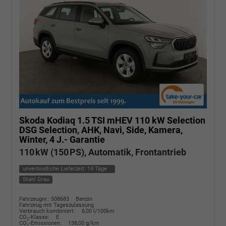
Skoda Kodiaq
1.5 TSI mHEV 110 kW Selection
DSG Selection, AHK, Navi, Side, Kamera,
Winter, 4 J.- Garantie
110 kW (150 PS), Automatik, Frontantrieb
unverbindliche Lieferzeit:
14 Tage
Stahl Grau
Fahrzeugnr.: 508683
Benzin
Fahrzeug mit Tageszulassung
Verbrauch kombiniert:
6,00 l/100km
CO
-Klasse:
E
2
CO
-Emissionen:
138,00 g/km
2