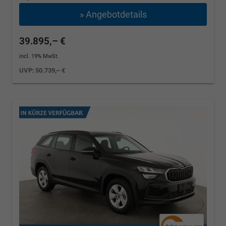
» Angebotdetails
39.895,– €
incl. 19% MwSt.
UVP:
50.739,– €