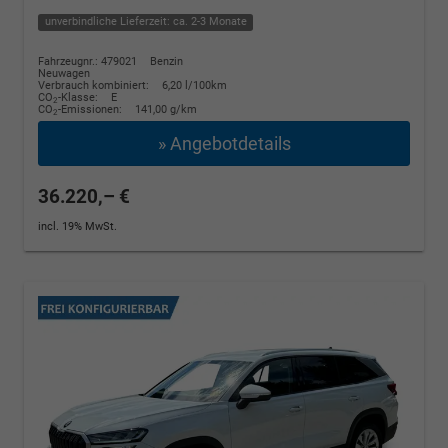
unverbindliche Lieferzeit: ca. 2-3 Monate
Fahrzeugnr.: 479021
Benzin
Neuwagen
Verbrauch kombiniert:
6,20 l/100km
CO
-Klasse:
E
2
CO
-Emissionen:
141,00 g/km
2
» Angebotdetails
36.220,– €
incl. 19% MwSt.