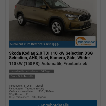
Skoda Kodiaq
2.0 TDI 110 kW Selection DSG
Selection, AHK, Navi, Kamera, Side, Winter
110 kW (150 PS), Automatik, Frontantrieb
unverbindliche Lieferzeit:
14 Tage
Bronx Gold Metallic
Fahrzeugnr.: 510551
Diesel
Fahrzeug mit Tageszulassung
Verbrauch kombiniert:
5,30 l/100km
CO
-Klasse:
E
2
CO
-Emissionen:
139,00 g/km
2
» Angebotdetails