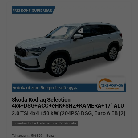
Skoda Kodiaq
Selection
4x4+DSG+ACC+eHK+SHZ+KAMERA+17" ALU
2.0 TSI 4x4 150 kW (204PS) DSG, Euro 6 EB [2]
unverbindliche Lieferzeit: ca. 2-3 Monate
Fahrzeugnr.: 506829
Benzin