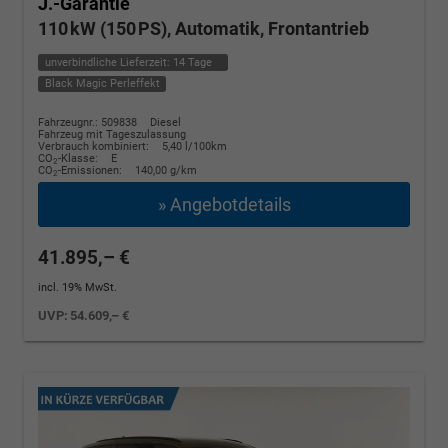
J.-Garantie
110 kW (150 PS), Automatik, Frontantrieb
unverbindliche Lieferzeit:
14 Tage
Black Magic Perleffekt
Fahrzeugnr.: 509838
Diesel
Fahrzeug mit Tageszulassung
Verbrauch kombiniert:
5,40 l/100km
CO
-Klasse:
E
2
CO
-Emissionen:
140,00 g/km
2
» Angebotdetails
41.895,– €
incl. 19% MwSt.
UVP:
54.609,– €