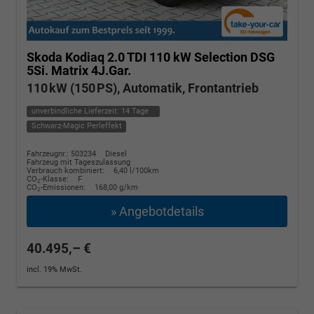
Skoda Kodiaq
2.0 TDI 110 kW Selection DSG
5Si. Matrix 4J.Gar.
110 kW (150 PS), Automatik, Frontantrieb
unverbindliche Lieferzeit:
14 Tage
Schwarz-Magic Perleffekt
Fahrzeugnr.: 503234
Diesel
Fahrzeug mit Tageszulassung
Verbrauch kombiniert:
6,40 l/100km
CO
-Klasse:
F
2
CO
-Emissionen:
168,00 g/km
2
» Angebotdetails
40.495,– €
incl. 19% MwSt.