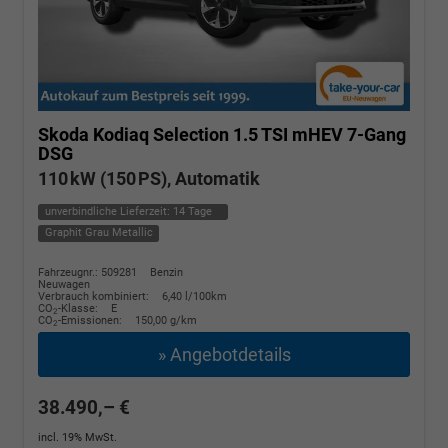
Skoda Kodiaq
Selection 1.5 TSI mHEV 7-Gang
DSG
110 kW (150 PS), Automatik
unverbindliche Lieferzeit:
14 Tage
Graphit Grau Metallic
Fahrzeugnr.: 509281
Benzin
Neuwagen
Verbrauch kombiniert:
6,40 l/100km
CO
-Klasse:
E
2
CO
-Emissionen:
150,00 g/km
2
» Angebotdetails
38.490,– €
incl. 19% MwSt.