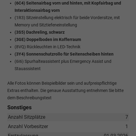
(6C4) Seitenairbag vorn und hinten, mit Kopfairbag und
Interaktionsairbag vorn
(1R3) Sitzeinstellung elektrisch für beide Vordersitze, mit
Memory und Sitztiefeneinstellung
(3S5) Dachreling, schwarz
(3GE) Doppelboden im Kofferraum
(8VQ) Rückleuchten in LED-Technik
(3Y4) Sonnenschutzrollo für Seitenscheiben hinten
(6I6) Spurhalteassistent plus Emergency Assist und
Stauassistent
Alle Fotos können Beispielbilder sein und aufpreispflichtige
Extras enthalten. Die genaue Ausstattung entnehmen Sie bitte
dem Beschreibungstext
Sonstiges
Anzahl Sitzplätze
7
Anzahl Vorbesitzer
1
Erstzulassung
01.03.2026