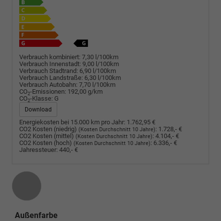
Verbrauch kombiniert:
7,30 l/100km
Verbrauch Innenstadt:
9,00 l/100km
Verbrauch Stadtrand:
6,90 l/100km
Verbrauch Landstraße:
6,30 l/100km
Verbrauch Autobahn:
7,70 l/100km
CO
-Emissionen:
192,00 g/km
2
CO
-Klasse:
G
2
Download
Energiekosten bei 15.000 km pro Jahr:
1.762,95 €
CO2 Kosten (niedrig)
:
1.728,- €
(Kosten Durchschnitt 10 Jahre)
CO2 Kosten (mittel)
:
4.104,- €
(Kosten Durchschnitt 10 Jahre)
CO2 Kosten (hoch)
:
6.336,- €
(Kosten Durchschnitt 10 Jahre)
Jahressteuer:
440,- €
Außenfarbe