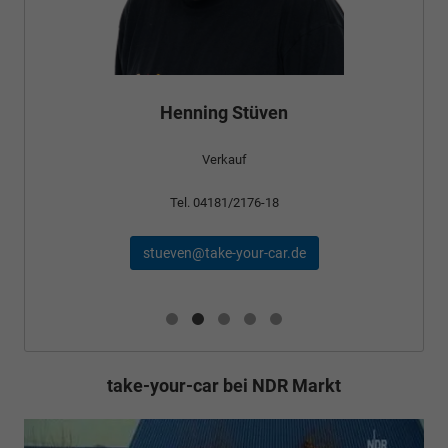
Henning Stüven
Verkauf
Tel. 04181/2176-18
stueven@take-your-car.de
take-your-car bei NDR Markt