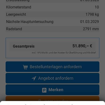
Kilometerstand
10
Leergewicht
1798 kg
Nächste Hauptuntersuchung
01.03.2029
Radstand
2791 mm
51.890,– €
Gesamtpreis
incl. 19% MwSt. und den Kosten für Überführung und Kfz-Brief
Bestellunterlagen anfordern
Angebot anfordern
Merken
Jetzt anrufen