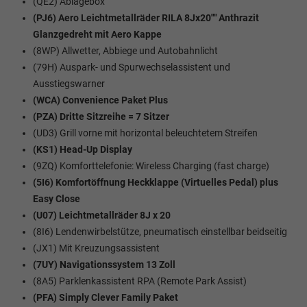
(QE2) Ablagebox
(PJ6) Aero Leichtmetallräder RILA 8Jx20"" Anthrazit
Glanzgedreht mit Aero Kappe
(8WP) Allwetter, Abbiege und Autobahnlicht
(79H) Auspark- und Spurwechselassistent und
Ausstiegswarner
(WCA) Convenience Paket Plus
(PZA) Dritte Sitzreihe = 7 Sitzer
(UD3) Grill vorne mit horizontal beleuchtetem Streifen
(KS1) Head-Up Display
(9ZQ) Komforttelefonie: Wireless Charging (fast charge)
(5I6) Komfortöffnung Heckklappe (Virtuelles Pedal) plus
Easy Close
(U07) Leichtmetallräder 8J x 20
(8I6) Lendenwirbelstütze, pneumatisch einstellbar beidseitig
(JX1) Mit Kreuzungsassistent
(7UY) Navigationssystem 13 Zoll
(8A5) Parklenkassistent RPA (Remote Park Assist)
(PFA) Simply Clever Family Paket