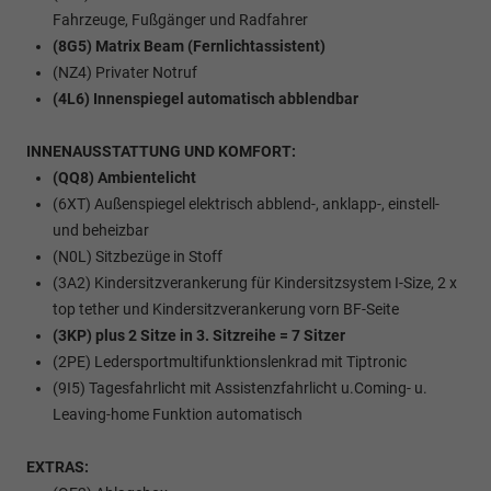
Fahrzeuge, Fußgänger und Radfahrer
(8G5) Matrix Beam (Fernlichtassistent)
(NZ4) Privater Notruf
(4L6) Innenspiegel automatisch abblendbar
INNENAUSSTATTUNG UND KOMFORT:
(QQ8) Ambientelicht
(6XT) Außenspiegel elektrisch abblend-, anklapp-, einstell-
und beheizbar
(N0L) Sitzbezüge in Stoff
(3A2) Kindersitzverankerung für Kindersitzsystem I-Size, 2 x
top tether und Kindersitzverankerung vorn BF-Seite
(3KP) plus 2 Sitze in 3. Sitzreihe = 7 Sitzer
(2PE) Ledersportmultifunktionslenkrad mit Tiptronic
(9I5) Tagesfahrlicht mit Assistenzfahrlicht u.Coming- u.
Leaving-home Funktion automatisch
EXTRAS: