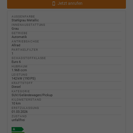
Jetzt anrufen
AUSSENFARBE
Stahlgrau Metallic
INNENAUSSTATTUNG
Grau
GETRIEBE
Automatik
ANTRIEBSACHSE
Allrad
PARTIKELFILTER
1
SCHADSTOFFKLASSE
Euro 6
HUBRAUM
1.968 ccm
LEISTUNG
142 kW (193 PS)
KRAFTSTOFF
Diesel
KATEGORIE
SUV/Geländewagen/Pickup
KILOMETERSTAND
10 km
ERSTZULASSUNG
01.03.2026
ZUSTAND
unfallfrei