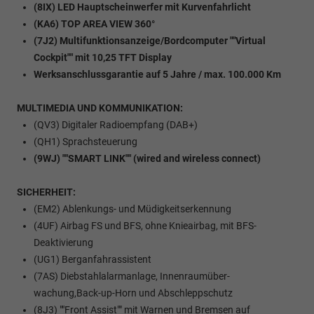
(8IX) LED Hauptscheinwerfer mit Kurvenfahrlicht
(KA6) TOP AREA VIEW 360°
(7J2) Multifunktionsanzeige/Bordcomputer ""Virtual
Cockpit"" mit 10,25 TFT Display
Werksanschlussgarantie auf 5 Jahre / max. 100.000 Km
MULTIMEDIA UND KOMMUNIKATION:
(QV3) Digitaler Radioempfang (DAB+)
(QH1) Sprachsteuerung
(9WJ) ""SMART LINK"" (wired and wireless connect)
SICHERHEIT:
(EM2) Ablenkungs- und Müdigkeitserkennung
(4UF) Airbag FS und BFS, ohne Knieairbag, mit BFS-
Deaktivierung
(UG1) Berganfahrassistent
(7AS) Diebstahlalarmanlage, Innenraumüber-
wachung,Back-up-Horn und Abschleppschutz
(8J3) ""Front Assist"" mit Warnen und Bremsen auf