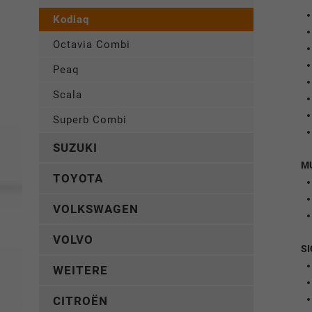
Kodiaq
Octavia Combi
Peaq
Scala
Superb Combi
SUZUKI
M
TOYOTA
VOLKSWAGEN
VOLVO
SI
WEITERE
CITROËN