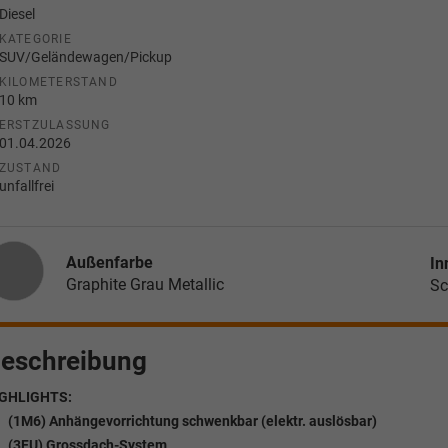
Diesel
KATEGORIE
SUV/Geländewagen/Pickup
KILOMETERSTAND
10 km
ERSTZULASSUNG
01.04.2026
ZUSTAND
unfallfrei
Außenfarbe
In
Graphite Grau Metallic
Sc
eschreibung
GHLIGHTS:
(1M6) Anhängevorrichtung schwenkbar (elektr. auslösbar)
(3FU) Grossdach-System