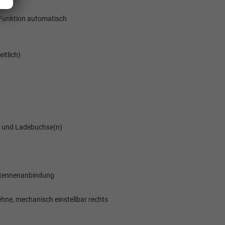
 Funktion automatisch
itlich)
g und Ladebuchse(n)
Elvedin Calakovic
Verkauf
antennenanbindung
Tel. 04181/2176-27
ehne, mechanisch einstellbar rechts
calakovic@take-your-car.de