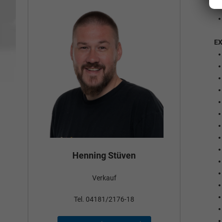
E
Bün
Henning Stüven
Verkauf
nden
Tel
Tel. 04181/2176-18