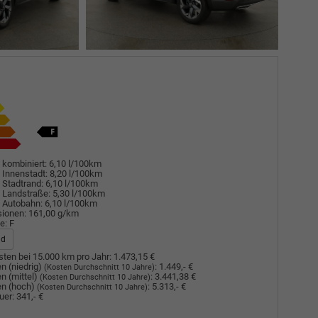
 kombiniert:
6,10 l/100km
 Innenstadt:
8,20 l/100km
 Stadtrand:
6,10 l/100km
 Landstraße:
5,30 l/100km
 Autobahn:
6,10 l/100km
sionen:
161,00 g/km
e:
F
ad
ten bei 15.000 km pro Jahr:
1.473,15 €
n (niedrig)
:
1.449,- €
(Kosten Durchschnitt 10 Jahre)
n (mittel)
:
3.441,38 €
(Kosten Durchschnitt 10 Jahre)
n (hoch)
:
5.313,- €
(Kosten Durchschnitt 10 Jahre)
uer:
341,- €