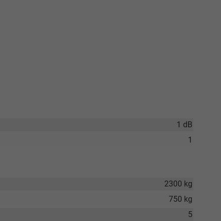
1 dB
1
2300 kg
750 kg
5