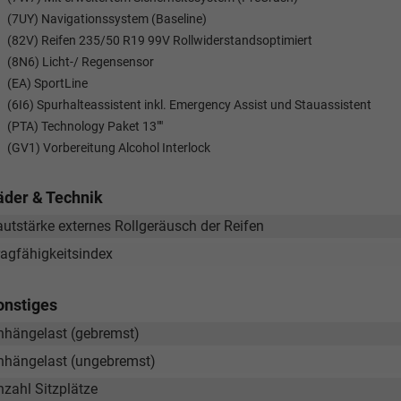
wollschlaeger@take-your-car.de
l@take-your-car.de
(7UY) Navigationssystem (Baseline)
(82V) Reifen 235/50 R19 99V Rollwiderstandsoptimiert
(8N6) Licht-/ Regensensor
(EA) SportLine
(6I6) Spurhalteassistent inkl. Emergency Assist und Stauassistent
(PTA) Technology Paket 13""
(GV1) Vorbereitung Alcohol Interlock
äder & Technik
autstärke externes Rollgeräusch der Reifen
ragfähigkeitsindex
onstiges
nhängelast (gebremst)
nhängelast (ungebremst)
nzahl Sitzplätze