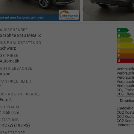
AUSSENFARBE
Graphite Grau Metallic
INNENAUSSTATTUNG
Schwarz
GETRIEBE
Automatik
ANTRIEBSACHSE
Verbrauch
Verbrauch
Allrad
Verbrauch
Verbrauch
PARTIKELFILTER
Verbrauch
1
CO
-Emis
2
CO
-Klass
SCHADSTOFFKLASSE
2
Euro 6
Downlo
HUBRAUM
Energiekos
1.968 ccm
CO2 Koste
CO2 Koste
LEISTUNG
CO2 Koste
Jahresste
142 kW (193 PS)
KRAFTSTOFF