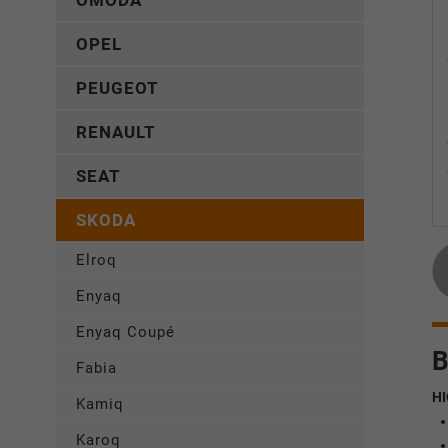
OMODA
OPEL
PEUGEOT
RENAULT
SEAT
SKODA
Elroq
Enyaq
Enyaq Coupé
B
Fabia
HI
Kamiq
Karoq