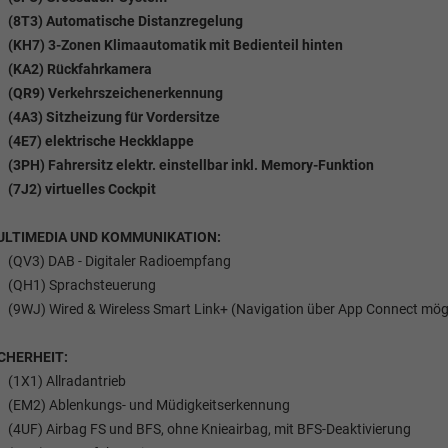
(8T3) Automatische Distanzregelung
(KH7) 3-Zonen Klimaautomatik mit Bedienteil hinten
(KA2) Rückfahrkamera
(QR9) Verkehrszeichenerkennung
(4A3) Sitzheizung für Vordersitze
(4E7) elektrische Heckklappe
(3PH) Fahrersitz elektr. einstellbar inkl. Memory-Funktion
(7J2) virtuelles Cockpit
ULTIMEDIA UND KOMMUNIKATION:
(QV3) DAB - Digitaler Radioempfang
(QH1) Sprachsteuerung
(9WJ) Wired & Wireless Smart Link+ (Navigation über App Connect mögl
CHERHEIT:
(1X1) Allradantrieb
(EM2) Ablenkungs- und Müdigkeitserkennung
(4UF) Airbag FS und BFS, ohne Knieairbag, mit BFS-Deaktivierung