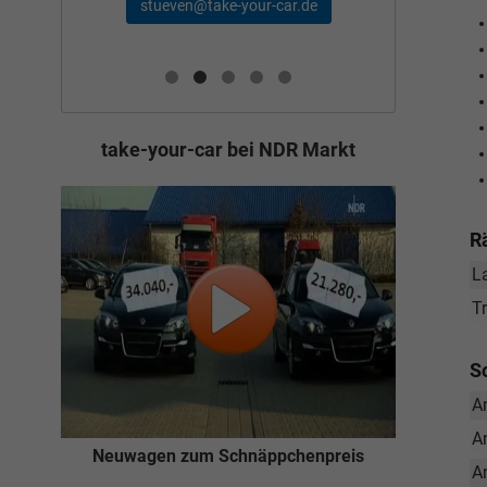
schae
stueven@take-your-car.de
de
take-your-car bei NDR Markt
R
L
T
S
A
A
Neuwagen zum Schnäppchenpreis
A