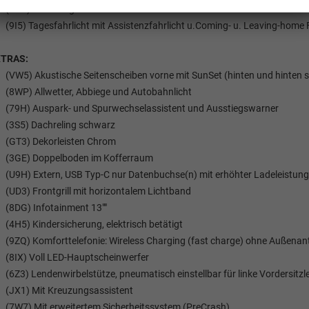
(N0L) Sitzbezüge in Stoff
(9I5) Tagesfahrlicht mit Assistenzfahrlicht u.Coming- u. Leaving-home
XTRAS:
(VW5) Akustische Seitenscheiben vorne mit SunSet (hinten und hinten se
(8WP) Allwetter, Abbiege und Autobahnlicht
(79H) Auspark- und Spurwechselassistent und Ausstiegswarner
(3S5) Dachreling schwarz
(GT3) Dekorleisten Chrom
(3GE) Doppelboden im Kofferraum
(U9H) Extern, USB Typ-C nur Datenbuchse(n) mit erhöhter Ladeleistun
(UD3) Frontgrill mit horizontalem Lichtband
(8DG) Infotainment 13""
Tom Wollschläger
yamin Schael
(4H5) Kindersicherung, elektrisch betätigt
(9ZQ) Komforttelefonie: Wireless Charging (fast charge) ohne Außen
Verkauf
Verkauf
(8IX) Voll LED-Hauptscheinwerfer
(6Z3) Lendenwirbelstütze, pneumatisch einstellbar für linke Vordersitzl
Tel. 04181/2176-21
. 04181/2176-24
(JX1) Mit Kreuzungsassistent
(7W7) Mit erweitertem Sicherheitssystem (PreCrash)