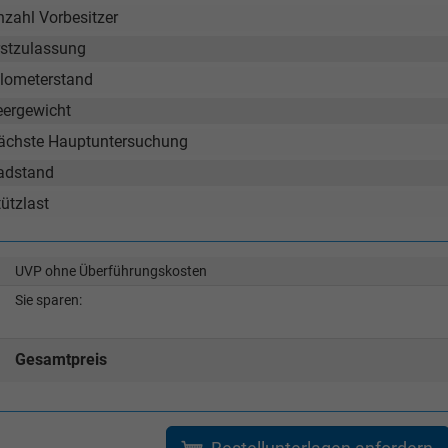
nzahl Vorbesitzer
rstzulassung
ilometerstand
eergewicht
ächste Hauptuntersuchung
adstand
ützlast
UVP ohne Überführungskosten
Sie sparen:
Gesamtpreis