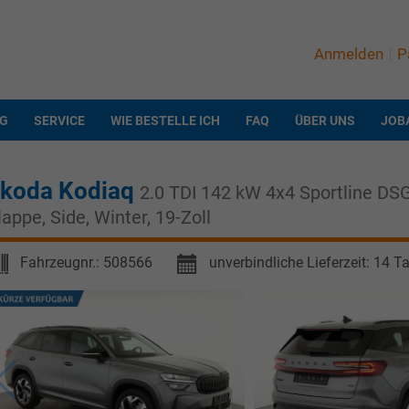
Anmelden
P
NG
SERVICE
WIE BESTELLE ICH
FAQ
ÜBER UNS
JOB
koda Kodiaq
2.0 TDI 142 kW 4x4 Sportline DSG 
lappe, Side, Winter, 19-Zoll
Fahrzeugnr.:
508566
unverbindliche Lieferzeit:
14 T