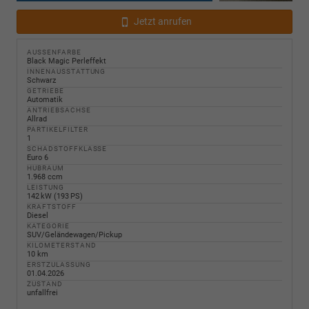
Jetzt anrufen
AUSSENFARBE
Black Magic Perleffekt
INNENAUSSTATTUNG
Schwarz
GETRIEBE
Automatik
ANTRIEBSACHSE
Allrad
PARTIKELFILTER
1
SCHADSTOFFKLASSE
Euro 6
HUBRAUM
1.968 ccm
LEISTUNG
142 kW (193 PS)
KRAFTSTOFF
Diesel
KATEGORIE
SUV/Geländewagen/Pickup
KILOMETERSTAND
10 km
ERSTZULASSUNG
01.04.2026
ZUSTAND
unfallfrei