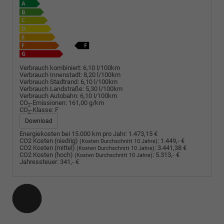
Verbrauch kombiniert:
6,10 l/100km
Verbrauch Innenstadt:
8,20 l/100km
Verbrauch Stadtrand:
6,10 l/100km
Verbrauch Landstraße:
5,30 l/100km
Verbrauch Autobahn:
6,10 l/100km
CO
-Emissionen:
161,00 g/km
2
CO
-Klasse:
F
2
Download
Energiekosten bei 15.000 km pro Jahr:
1.473,15 €
CO2 Kosten (niedrig)
:
1.449,- €
(Kosten Durchschnitt 10 Jahre)
CO2 Kosten (mittel)
:
3.441,38 €
(Kosten Durchschnitt 10 Jahre)
CO2 Kosten (hoch)
:
5.313,- €
(Kosten Durchschnitt 10 Jahre)
Jahressteuer:
341,- €