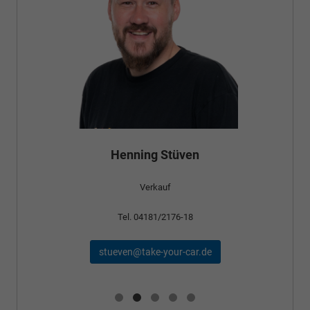
Henning Stüven
Verkauf
Tel. 04181/2176-18
stueven@take-your-car.de