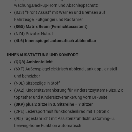
wachung,Back-up-Horn und Abschleppschutz
(8J3) ""Front Assist"" mit Warnen und Bremsen auf
Fahrzeuge, Fußgänger und Radfahrer
(8G5) Matrix Beam (Fernlichtassistent)
(NZ4) Privater Notruf
(4L6) Innenspiegel automatisch abblendbar
INNENAUSSTATTUNG UND KOMFORT:
(QQ8) Ambientelicht
(6XT) Außenspiegel elektrisch abblend-, anklapp-, einstell-
und beheizbar
(N0L) Sitzbezüge in Stoff
(3A2) Kindersitzverankerung für Kindersitzsystem I-Size, 2 x
top tether und Kindersitzverankerung vorn BF-Seite
(3KP) plus 2 Sitze in 3. Sitzreihe = 7 Sitzer
(2PE) Ledersportmultifunktionslenkrad mit Tiptronic
(9I5) Tagesfahrlicht mit Assistenzfahrlicht u.Coming- u.
Leaving-home Funktion automatisch