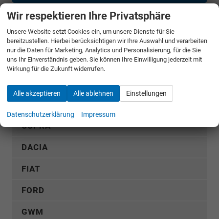
Wir respektieren Ihre Privatsphäre
Jetzt anrufen
Unsere Website setzt Cookies ein, um unsere Dienste für Sie
Fahrzeugnr.
bereitzustellen. Hierbei berücksichtigen wir Ihre Auswahl und verarbeiten
nur die Daten für Marketing, Analytics und Personalisierung, für die Sie
uns Ihr Einverständnis geben. Sie können Ihre Einwilligung jederzeit mit
Wirkung für die Zukunft widerrufen.
Rückruf anfordern
Alle akzeptieren
Alle ablehnen
Einstellungen
AUDI
Datenschutzerklärung
Impressum
CUPRA
DACIA
FIAT
FORD
GWM