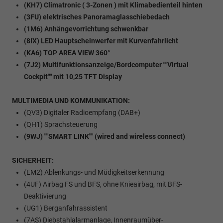
(KH7) Climatronic ( 3-Zonen ) mit Klimabedienteil hinten
(3FU) elektrisches Panoramaglasschiebedach
(1M6) Anhängevorrichtung schwenkbar
(8IX) LED Hauptscheinwerfer mit Kurvenfahrlicht
(KA6) TOP AREA VIEW 360°
(7J2) Multifunktionsanzeige/Bordcomputer ""Virtual
Cockpit"" mit 10,25 TFT Display
MULTIMEDIA UND KOMMUNIKATION:
(QV3) Digitaler Radioempfang (DAB+)
(QH1) Sprachsteuerung
(9WJ) ""SMART LINK"" (wired and wireless connect)
SICHERHEIT:
(EM2) Ablenkungs- und Müdigkeitserkennung
(4UF) Airbag FS und BFS, ohne Knieairbag, mit BFS-
Deaktivierung
(UG1) Berganfahrassistent
(7AS) Diebstahlalarmanlage, Innenraumüber-