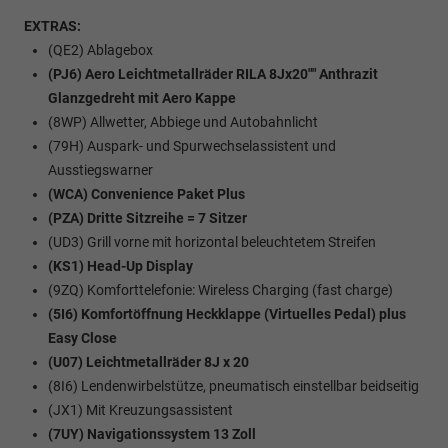
EXTRAS:
(QE2) Ablagebox
(PJ6) Aero Leichtmetallräder RILA 8Jx20"" Anthrazit
Glanzgedreht mit Aero Kappe
(8WP) Allwetter, Abbiege und Autobahnlicht
(79H) Auspark- und Spurwechselassistent und
Ausstiegswarner
(WCA) Convenience Paket Plus
(PZA) Dritte Sitzreihe = 7 Sitzer
(UD3) Grill vorne mit horizontal beleuchtetem Streifen
(KS1) Head-Up Display
(9ZQ) Komforttelefonie: Wireless Charging (fast charge)
(5I6) Komfortöffnung Heckklappe (Virtuelles Pedal) plus
Easy Close
(U07) Leichtmetallräder 8J x 20
(8I6) Lendenwirbelstütze, pneumatisch einstellbar beidseitig
(JX1) Mit Kreuzungsassistent
(7UY) Navigationssystem 13 Zoll