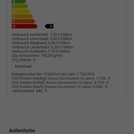
Verbrauch kombiniert:
7,30 l/100km
Verbrauch Innenstadt:
9,00 l/100km
Verbrauch Stadtrand:
6,90 l/100km
Verbrauch Landstraße:
6,30 l/100km
Verbrauch Autobahn:
7,70 l/100km
CO
-Emissionen:
192,00 g/km
2
CO
-Klasse:
G
2
Download
Energiekosten bei 15.000 km pro Jahr:
1.762,95 €
CO2 Kosten (niedrig)
:
1.728,- €
(Kosten Durchschnitt 10 Jahre)
CO2 Kosten (mittel)
:
4.104,- €
(Kosten Durchschnitt 10 Jahre)
CO2 Kosten (hoch)
:
6.336,- €
(Kosten Durchschnitt 10 Jahre)
Jahressteuer:
440,- €
Außenfarbe