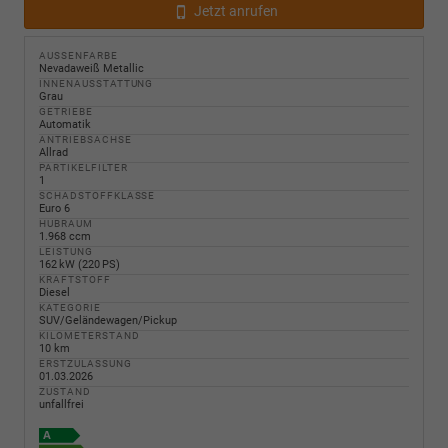
Jetzt anrufen
AUSSENFARBE
Nevadaweiß Metallic
INNENAUSSTATTUNG
Grau
GETRIEBE
Automatik
ANTRIEBSACHSE
Allrad
PARTIKELFILTER
1
SCHADSTOFFKLASSE
Euro 6
HUBRAUM
1.968 ccm
LEISTUNG
162 kW (220 PS)
KRAFTSTOFF
Diesel
KATEGORIE
SUV/Geländewagen/Pickup
KILOMETERSTAND
10 km
ERSTZULASSUNG
01.03.2026
ZUSTAND
unfallfrei