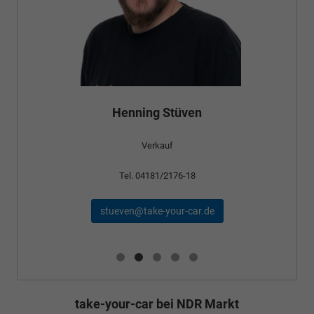
Henning Stüven
Verkauf
Tel. 04181/2176-18
stueven@take-your-car.de
take-your-car bei NDR Markt