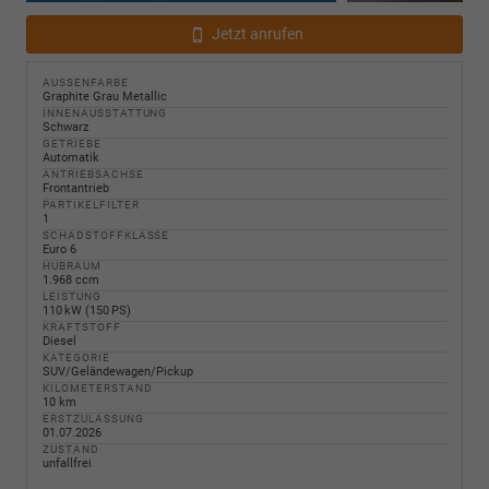
Jetzt anrufen
AUSSENFARBE
Graphite Grau Metallic
INNENAUSSTATTUNG
Schwarz
GETRIEBE
Automatik
ANTRIEBSACHSE
Frontantrieb
PARTIKELFILTER
1
SCHADSTOFFKLASSE
Euro 6
HUBRAUM
1.968 ccm
LEISTUNG
110 kW (150 PS)
KRAFTSTOFF
Diesel
KATEGORIE
SUV/Geländewagen/Pickup
KILOMETERSTAND
10 km
ERSTZULASSUNG
01.07.2026
ZUSTAND
unfallfrei