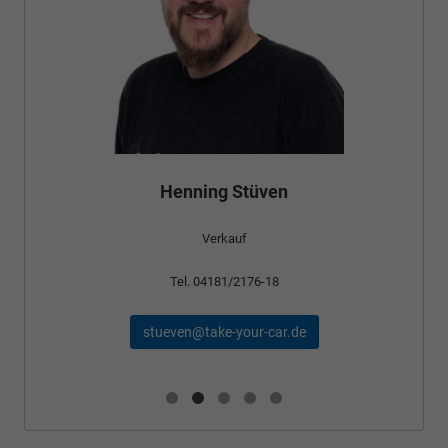
Bünyamin
Henning Stüven
Verk
Verkauf
Tel. 0418
Tel. 04181/2176-18
schael@take-
tueven@take-your-car.de