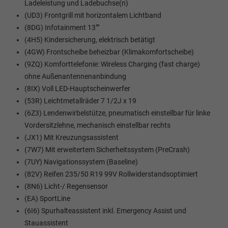
Ladeleistung und Ladebuchse(n)
(UD3) Frontgrill mit horizontalem Lichtband
(8DG) Infotainment 13""
(4H5) Kindersicherung, elektrisch betätigt
(4GW) Frontscheibe beheizbar (Klimakomfortscheibe)
(9ZQ) Komforttelefonie: Wireless Charging (fast charge)
ohne Außenantennenanbindung
(8IX) Voll LED-Hauptscheinwerfer
(53R) Leichtmetallräder 7 1/2J x 19
(6Z3) Lendenwirbelstütze, pneumatisch einstellbar für linke
Vordersitzlehne, mechanisch einstellbar rechts
(JX1) Mit Kreuzungsassistent
(7W7) Mit erweitertem Sicherheitssystem (PreCrash)
(7UY) Navigationssystem (Baseline)
(82V) Reifen 235/50 R19 99V Rollwiderstandsoptimiert
(8N6) Licht-/ Regensensor
(EA) SportLine
(6I6) Spurhalteassistent inkl. Emergency Assist und
Stauassistent