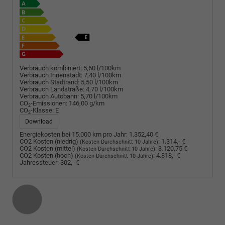
Verbrauch kombiniert:
5,60 l/100km
Verbrauch Innenstadt:
7,40 l/100km
Verbrauch Stadtrand:
5,50 l/100km
Verbrauch Landstraße:
4,70 l/100km
Verbrauch Autobahn:
5,70 l/100km
CO
-Emissionen:
146,00 g/km
2
CO
-Klasse:
E
2
Download
Energiekosten bei 15.000 km pro Jahr:
1.352,40 €
CO2 Kosten (niedrig)
:
1.314,- €
(Kosten Durchschnitt 10 Jahre)
CO2 Kosten (mittel)
:
3.120,75 €
(Kosten Durchschnitt 10 Jahre)
CO2 Kosten (hoch)
:
4.818,- €
(Kosten Durchschnitt 10 Jahre)
Jahressteuer:
302,- €