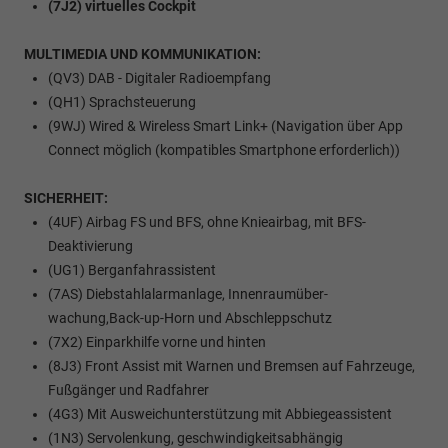
(7J2) virtuelles Cockpit
MULTIMEDIA UND KOMMUNIKATION:
(QV3) DAB - Digitaler Radioempfang
(QH1) Sprachsteuerung
(9WJ) Wired & Wireless Smart Link+ (Navigation über App
Connect möglich (kompatibles Smartphone erforderlich))
SICHERHEIT:
(4UF) Airbag FS und BFS, ohne Knieairbag, mit BFS-
Deaktivierung
(UG1) Berganfahrassistent
(7AS) Diebstahlalarmanlage, Innenraumüber-
wachung,Back-up-Horn und Abschleppschutz
(7X2) Einparkhilfe vorne und hinten
(8J3) Front Assist mit Warnen und Bremsen auf Fahrzeuge,
Fußgänger und Radfahrer
(4G3) Mit Ausweichunterstützung mit Abbiegeassistent
(1N3) Servolenkung, geschwindigkeitsabhängig