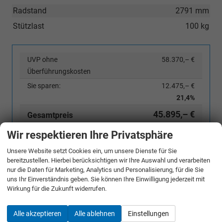
Radstand
2791 mm
Stützlast
100 kg
UVP ohne
58.370,– €
Überführungskosten
Sie sparen:
12.475,– €
21,4%
45.895,– €
Gesamtpreis
incl. 19% MwSt. und den Kosten für Überführung und Kfz-Brief
Wir respektieren Ihre Privatsphäre
Unsere Website setzt Cookies ein, um unsere Dienste für Sie
Bestellunterlagen anfordern
bereitzustellen. Hierbei berücksichtigen wir Ihre Auswahl und verarbeiten
nur die Daten für Marketing, Analytics und Personalisierung, für die Sie
uns Ihr Einverständnis geben. Sie können Ihre Einwilligung jederzeit mit
Angebot anfordern
Wirkung für die Zukunft widerrufen.
Merken
Alle akzeptieren
Alle ablehnen
Einstellungen