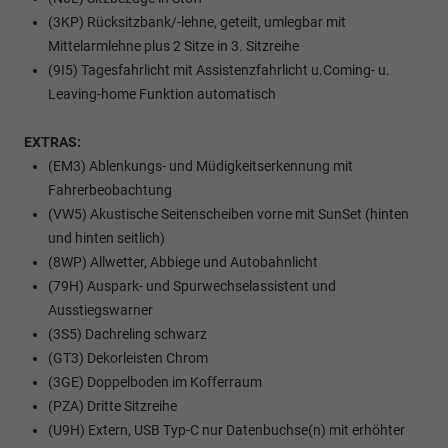
(3KP) Rücksitzbank/-lehne, geteilt, umlegbar mit
Mittelarmlehne plus 2 Sitze in 3. Sitzreihe
(9I5) Tagesfahrlicht mit Assistenzfahrlicht u.Coming- u.
Leaving-home Funktion automatisch
EXTRAS:
(EM3) Ablenkungs- und Müdigkeitserkennung mit
Fahrerbeobachtung
(VW5) Akustische Seitenscheiben vorne mit SunSet (hinten
und hinten seitlich)
(8WP) Allwetter, Abbiege und Autobahnlicht
(79H) Auspark- und Spurwechselassistent und
Ausstiegswarner
(3S5) Dachreling schwarz
(GT3) Dekorleisten Chrom
(3GE) Doppelboden im Kofferraum
(PZA) Dritte Sitzreihe
(U9H) Extern, USB Typ-C nur Datenbuchse(n) mit erhöhter