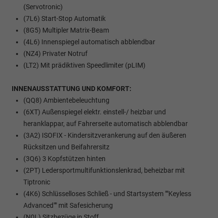
(Servotronic)
(7L6) Start-Stop Automatik
(8G5) Multipler Matrix-Beam
(4L6) Innenspiegel automatisch abblendbar
(NZ4) Privater Notruf
(LT2) Mit prädiktiven Speedlimiter (pLIM)
INNENAUSSTATTUNG UND KOMFORT:
(QQ8) Ambientebeleuchtung
(6XT) Außenspiegel elektr. einstell-/ heizbar und
heranklappar, auf Fahrerseite automatisch abblendbar
(3A2) ISOFIX - Kindersitzverankerung auf den äußeren
Rücksitzen und Beifahrersitz
(3Q6) 3 Kopfstützen hinten
(2PT) Ledersportmultifunktionslenkrad, beheizbar mit
Tiptronic
(4K6) Schlüsselloses Schließ - und Startsystem ""Keyless
Advanced"" mit Safesicherung
(N0L) Sitzbezüge in Stoff