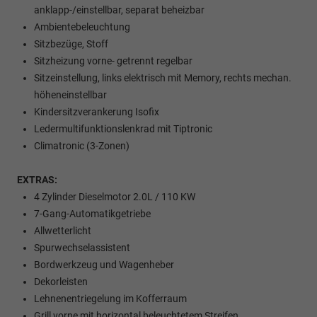
anklapp-/einstellbar, separat beheizbar
Ambientebeleuchtung
Sitzbezüge, Stoff
Sitzheizung vorne- getrennt regelbar
Sitzeinstellung, links elektrisch mit Memory, rechts mechan.
höheneinstellbar
Kindersitzverankerung Isofix
Ledermultifunktionslenkrad mit Tiptronic
Climatronic (3-Zonen)
EXTRAS:
4 Zylinder Dieselmotor 2.0L / 110 KW
7-Gang-Automatikgetriebe
Allwetterlicht
Spurwechselassistent
Bordwerkzeug und Wagenheber
Dekorleisten
Lehnenentriegelung im Kofferraum
Grill vorne mit horizontal beleuchtetem Streifen