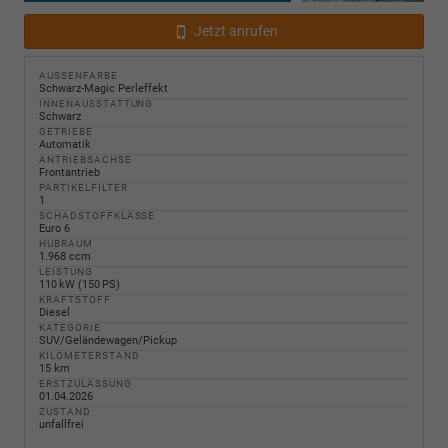
Jetzt anrufen
AUSSENFARBE
Schwarz-Magic Perleffekt
INNENAUSSTATTUNG
Schwarz
GETRIEBE
Automatik
ANTRIEBSACHSE
Frontantrieb
PARTIKELFILTER
1
SCHADSTOFFKLASSE
Euro 6
HUBRAUM
1.968 ccm
LEISTUNG
110 kW (150 PS)
KRAFTSTOFF
Diesel
KATEGORIE
SUV/Geländewagen/Pickup
KILOMETERSTAND
15 km
ERSTZULASSUNG
01.04.2026
ZUSTAND
unfallfrei