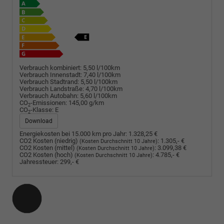
Verbrauch kombiniert:
5,50 l/100km
Verbrauch Innenstadt:
7,40 l/100km
Verbrauch Stadtrand:
5,50 l/100km
Verbrauch Landstraße:
4,70 l/100km
Verbrauch Autobahn:
5,60 l/100km
CO
-Emissionen:
145,00 g/km
2
CO
-Klasse:
E
2
Download
Energiekosten bei 15.000 km pro Jahr:
1.328,25 €
CO2 Kosten (niedrig)
:
1.305,- €
(Kosten Durchschnitt 10 Jahre)
CO2 Kosten (mittel)
:
3.099,38 €
(Kosten Durchschnitt 10 Jahre)
CO2 Kosten (hoch)
:
4.785,- €
(Kosten Durchschnitt 10 Jahre)
Jahressteuer:
299,- €