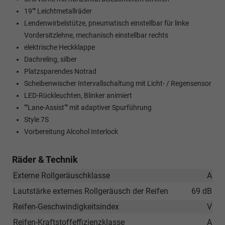
19"" Leichtmetallräder
Lendenwirbelstütze, pneumatisch einstellbar für linke
Vordersitzlehne, mechanisch einstellbar rechts
elektrische Heckklappe
Dachreling, silber
Platzsparendes Notrad
Scheibenwischer Intervallschaltung mit Licht- / Regensensor
LED-Rückleuchten, Blinker animiert
""Lane-Assist"" mit adaptiver Spurführung
Style 7S
Vorbereitung Alcohol Interlock
Räder & Technik
Externe Rollgeräuschklasse
A
Lautstärke externes Rollgeräusch der Reifen
69 dB
Reifen-Geschwindigkeitsindex
V
Reifen-Kraftstoffeffizienzklasse
A