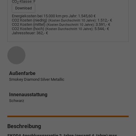
CO
-Klasse:
F
2
Download
Energiekosten bei 15.000 km pro Jahr:
1.545,60 €
CO2 Kosten (niedrig)
:
1.512,- €
(Kosten Durchschnitt 10 Jahre)
CO2 Kosten (mittel)
:
3.591,- €
(Kosten Durchschnitt 10 Jahre)
CO2 Kosten (hoch)
:
5.544,- €
(Kosten Durchschnitt 10 Jahre)
Jahressteuer:
362,- €
Außenfarbe
Smokey Diamond Silver Metallic
Innenausstattung
Schwarz
Beschreibung
SKODA Anschlussgarantie 2 Jahre (gesamt 4 Jahre) max.