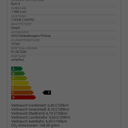
SCHADSTOFFKLASSE
Euro 6
HUBRAUM
1.968 ccm
LEISTUNG
110 kW (150 PS)
KRAFTSTOFF
Diesel
KATEGORIE
SUV/Geländewagen/Pickup
KILOMETERSTAND
10 km
ERSTZULASSUNG
01.06.2026
ZUSTAND
unfallfrei
Verbrauch kombiniert:
6,40 l/100km
Verbrauch Innenstadt:
8,10 l/100km
Verbrauch Stadtrand:
6,10 l/100km
Verbrauch Landstraße:
5,60 l/100km
Verbrauch Autobahn:
6,60 l/100km
CO
-Emissionen:
168,00 g/km
2