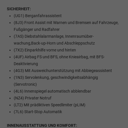
SICHERHEIT:
(UG1) Berganfahrassistent
(8J3) Front Assist mit Warnen und Bremsen auf Fahrzeuge,
Fußgänger und Radfahrer
(7AS) Diebstahlalarmanlage, Innenraumüber-
wachung,Back-up-Horn und Abschleppschutz
(7X2) Einparkhilfe vorne und hinten
(4UF) Airbag FS und BFS, ohne Knieairbag, mit BFS-
Deaktivierung
(4G3) Mit Ausweichunterstützung mit Abbiegeassistent
(1N3) Servolenkung, geschwindigkeitsabhängig
(Servotronic)
(4L6) Innenspiegel automatisch abblendbar
(NZ4) Privater Notruf
(LT2) Mit prädiktiven Speedlimiter (pLIM)
(7L6) Start-Stop Automatik
INNENAUSSTATTUNG UND KOMFORT: