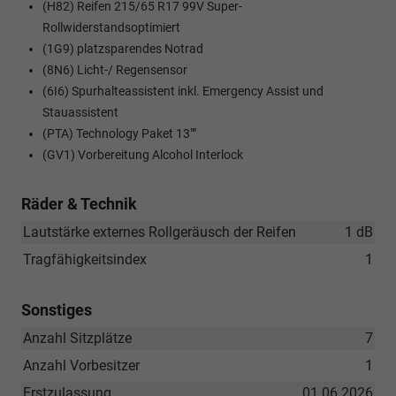
(H82) Reifen 215/65 R17 99V Super-
Rollwiderstandsoptimiert
(1G9) platzsparendes Notrad
(8N6) Licht-/ Regensensor
(6I6) Spurhalteassistent inkl. Emergency Assist und
Stauassistent
(PTA) Technology Paket 13""
(GV1) Vorbereitung Alcohol Interlock
Räder & Technik
Lautstärke externes Rollgeräusch der Reifen
1 dB
Tragfähigkeitsindex
1
Sonstiges
Anzahl Sitzplätze
7
Anzahl Vorbesitzer
1
Erstzulassung
01.06.2026