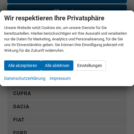
Merken
Wir respektieren Ihre Privatsphäre
Jetzt anrufen
Unsere Website setzt Cookies ein, um unsere Dienste für Sie
bereitzustellen. Hierbei berücksichtigen wir Ihre Auswahl und verarbeiten
nur die Daten für Marketing, Analytics und Personalisierung, für die Sie
Fahrzeugnr.
uns Ihr Einverständnis geben. Sie können Ihre Einwilligung jederzeit mit
Wirkung für die Zukunft widerrufen.
Rückruf anfordern
Alle akzeptieren
Alle ablehnen
Einstellungen
Datenschutzerklärung
Impressum
AUDI
CUPRA
DACIA
FIAT
FORD