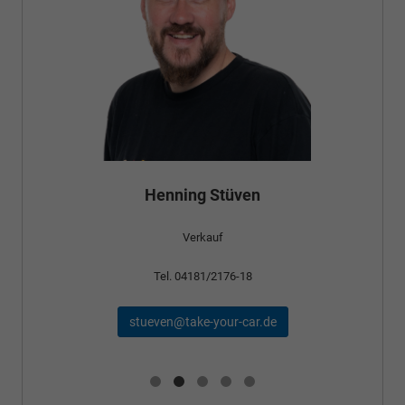
Henning Stüven
Verkauf
Tel. 04181/2176-18
stueven@take-your-car.de