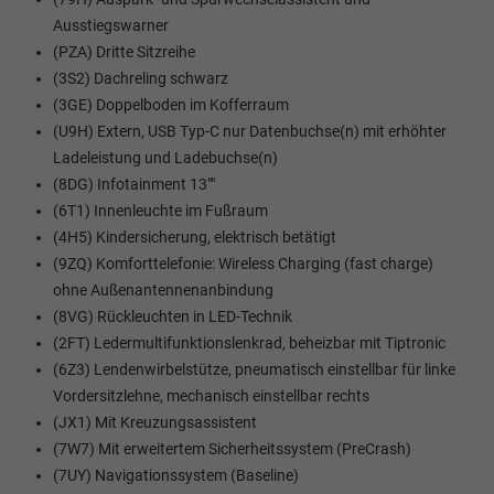
Ausstiegswarner
(PZA) Dritte Sitzreihe
(3S2) Dachreling schwarz
(3GE) Doppelboden im Kofferraum
(U9H) Extern, USB Typ-C nur Datenbuchse(n) mit erhöhter
Ladeleistung und Ladebuchse(n)
(8DG) Infotainment 13""
(6T1) Innenleuchte im Fußraum
(4H5) Kindersicherung, elektrisch betätigt
(9ZQ) Komforttelefonie: Wireless Charging (fast charge)
ohne Außenantennenanbindung
(8VG) Rückleuchten in LED-Technik
(2FT) Ledermultifunktionslenkrad, beheizbar mit Tiptronic
(6Z3) Lendenwirbelstütze, pneumatisch einstellbar für linke
Vordersitzlehne, mechanisch einstellbar rechts
(JX1) Mit Kreuzungsassistent
(7W7) Mit erweitertem Sicherheitssystem (PreCrash)
(7UY) Navigationssystem (Baseline)