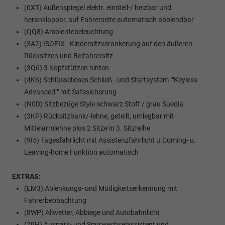
(6XT) Außenspiegel elektr. einstell-/ heizbar und
heranklappar, auf Fahrerseite automatisch abblendbar
(QQ8) Ambientebeleuchtung
(3A2) ISOFIX - Kindersitzverankerung auf den äußeren
Rücksitzen und Beifahrersitz
(3Q6) 3 Kopfstützen hinten
(4K6) Schlüsselloses Schließ - und Startsystem ""Keyless
Advanced"" mit Safesicherung
(N0D) Sitzbezüge Style schwarz Stoff / grau Suedia
(3KP) Rücksitzbank/-lehne, geteilt, umlegbar mit
Mittelarmlehne plus 2 Sitze in 3. Sitzreihe
(9I5) Tagesfahrlicht mit Assistenzfahrlicht u.Coming- u.
Leaving-home Funktion automatisch
EXTRAS:
(EM3) Ablenkungs- und Müdigkeitserkennung mit
Fahrerbeobachtung
(8WP) Allwetter, Abbiege und Autobahnlicht
(79H) Auspark- und Spurwechselassistent und