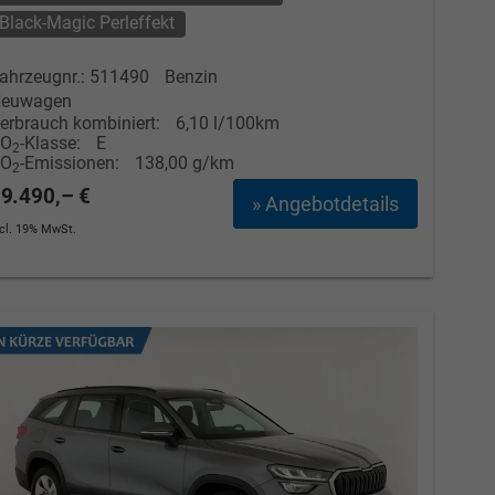
Black-Magic Perleffekt
ahrzeugnr.: 511490
Benzin
euwagen
erbrauch kombiniert:
6,10 l/100km
CO
-Klasse:
E
2
CO
-Emissionen:
138,00 g/km
2
9.490,– €
» Angebotdetails
ncl. 19% MwSt.