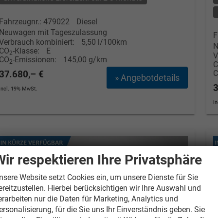
Fahrzeugnr.: 479022
Diesel
Neuwagen mit Tageszulassung
F
Verbrauch kombiniert:
5,50 l/100km
N
CO
-Klasse:
E
2
V
CO
-Emissionen:
145,00 g/km
2
37.680,– €
» Angebotdetails
3
incl. 19% MwSt.
i
Wir respektieren Ihre Privatsphäre
nsere Website setzt Cookies ein, um unsere Dienste für Sie
ereitzustellen. Hierbei berücksichtigen wir Ihre Auswahl und
erarbeiten nur die Daten für Marketing, Analytics und
ersonalisierung, für die Sie uns Ihr Einverständnis geben. Sie