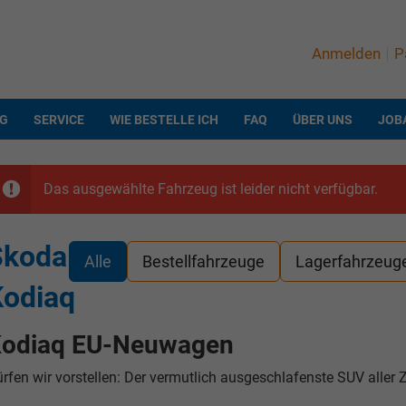
Anmelden
P
NG
SERVICE
WIE BESTELLE ICH
FAQ
ÜBER UNS
JOB
Das ausgewählte Fahrzeug ist leider nicht verfügbar.
Skoda
Alle
Bestellfahrzeuge
Lagerfahrzeug
Kodiaq
odiaq EU-Neuwagen
rfen wir vorstellen: Der vermutlich ausgeschlafenste SUV aller Z