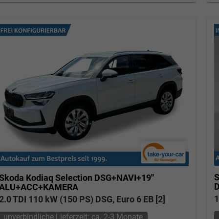
S
Skoda Kodiaq
Selection DSG+NAVI+19''
ALU+ACC+KAMERA
1
2.0 TDI 110 kW (150 PS) DSG, Euro 6 EB [2]
unverbindliche Lieferzeit: ca. 2-3 Monate