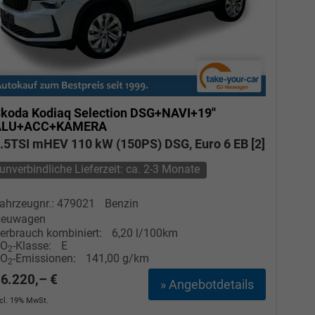
koda Kodiaq
Selection DSG+NAVI+19''
ALU+ACC+KAMERA
.5TSI mHEV 110 kW (150PS) DSG, Euro 6 EB [2]
unverbindliche Lieferzeit: ca. 2-3 Monate
ahrzeugnr.: 479021
Benzin
euwagen
erbrauch kombiniert:
6,20 l/100km
CO
-Klasse:
E
2
CO
-Emissionen:
141,00 g/km
2
6.220,– €
» Angebotdetails
ncl. 19% MwSt.