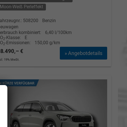
Moon-Weiß Perleffekt
ahrzeugnr.: 508200
Benzin
euwagen
erbrauch kombiniert:
6,40 l/100km
CO
-Klasse:
E
2
CO
-Emissionen:
150,00 g/km
2
8.490,– €
» Angebotdetails
ncl. 19% MwSt.