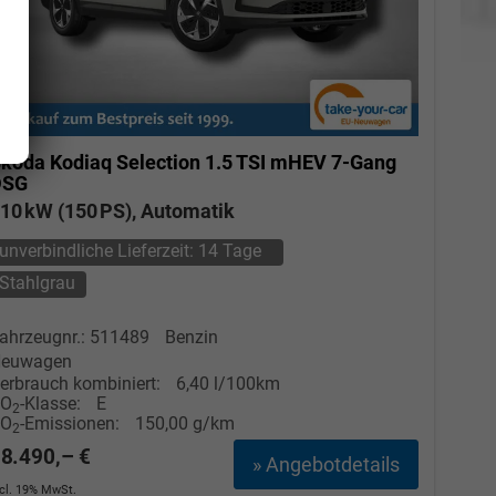
koda Kodiaq
Selection 1.5 TSI mHEV 7-Gang
DSG
10 kW (150 PS), Automatik
unverbindliche Lieferzeit:
14 Tage
Stahlgrau
Elvedin Calakovic
ahrzeugnr.: 511489
Benzin
euwagen
Verkauf
erbrauch kombiniert:
6,40 l/100km
CO
-Klasse:
E
2
CO
-Emissionen:
150,00 g/km
Tel. 04181/2176-27
2
8.490,– €
» Angebotdetails
calakovic@take-your-car.de
ncl. 19% MwSt.