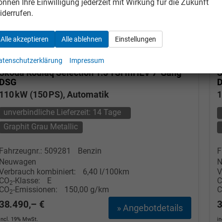
önnen Ihre Einwilligung jederzeit mit Wirkung für die Zukunft
iderrufen.
Alle akzeptieren
Alle ablehnen
Einstellungen
atenschutzerklärung
Impressum
Skoda Kodiaq
Selection 1.5 TSI mHEV 7-Gang
S
DSG
110 kW (150 PS), Automatik
1
unverbindliche Lieferzeit:
14 Tage
Graphit Grau Metallic
Fahrzeugnr.: 509281
Benzin
F
Tom Wollschläger
yamin Schael
Neuwagen
N
Verbrauch kombiniert:
6,40 l/100km
V
Verkauf
Verkauf
CO
-Klasse:
E
2
CO
-Emissionen:
150,00 g/km
2
Tel. 04181/2176-21
. 04181/2176-24
38.490,– €
3
» Angebotdetails
incl. 19% MwSt.
i