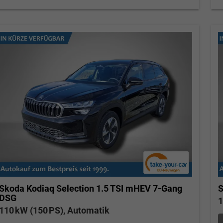
wollschlaeger@take-your-car.de
l@take-your-car.de
S
Skoda Kodiaq
Selection 1.5 TSI mHEV 7-Gang
DSG
1
110 kW (150 PS), Automatik