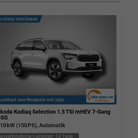
koda Kodiaq
Selection 1.5 TSI mHEV 7-Gang
DSG
10 kW (150 PS), Automatik
unverbindliche Lieferzeit:
14 Tage