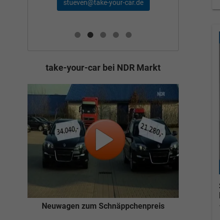
schae
stueven@take-your-car.de
de
take-your-car bei NDR Markt
Neuwagen zum Schnäppchenpreis