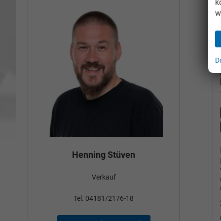
k
w
D
Bün
Henning Stüven
Verkauf
nden
Tel
Tel. 04181/2176-18