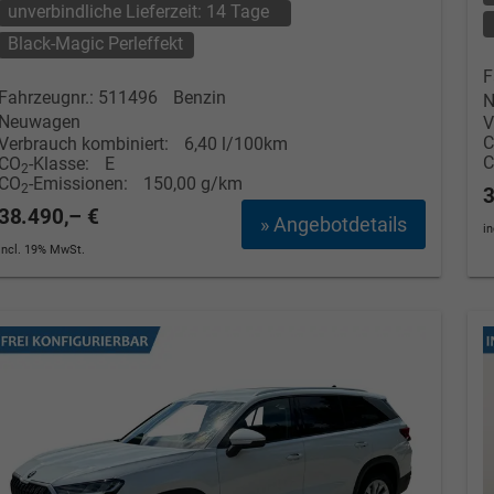
unverbindliche Lieferzeit:
14 Tage
Black-Magic Perleffekt
F
Fahrzeugnr.: 511496
Benzin
N
Neuwagen
V
Verbrauch kombiniert:
6,40 l/100km
CO
-Klasse:
E
2
CO
-Emissionen:
150,00 g/km
2
3
38.490,– €
» Angebotdetails
i
incl. 19% MwSt.