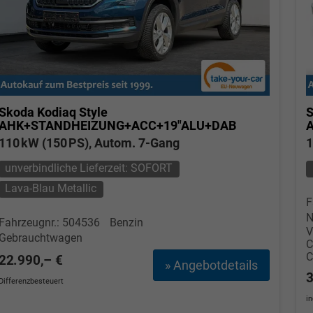
Skoda Kodiaq
Style
S
AHK+STANDHEIZUNG+ACC+19"ALU+DAB
110 kW (150 PS), Autom. 7-Gang
1
unverbindliche Lieferzeit: SOFORT
Lava-Blau Metallic
F
N
Fahrzeugnr.: 504536
Benzin
V
Gebrauchtwagen
22.990,– €
» Angebotdetails
3
Differenzbesteuert
i