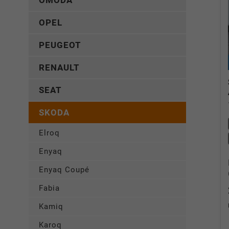
OMODA
OPEL
PEUGEOT
RENAULT
SEAT
SKODA
Elroq
Enyaq
Enyaq Coupé
Fabia
Kamiq
Karoq