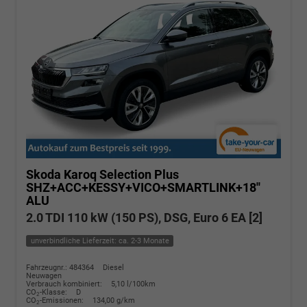
Skoda Karoq
Selection Plus
SHZ+ACC+KESSY+VICO+SMARTLINK+18''
ALU
2.0 TDI 110 kW (150 PS), DSG, Euro 6 EA [2]
unverbindliche Lieferzeit: ca. 2-3 Monate
Fahrzeugnr.: 484364
Diesel
Neuwagen
Verbrauch kombiniert:
5,10 l/100km
CO
-Klasse:
D
2
CO
-Emissionen:
134,00 g/km
2