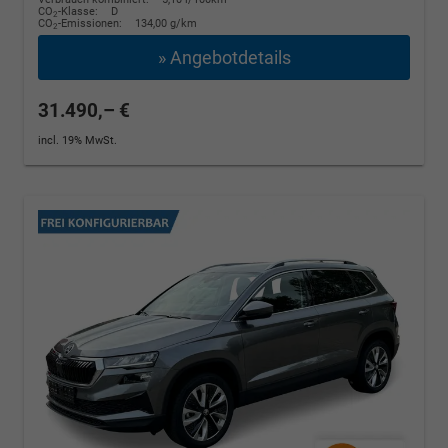
CO
-Klasse:
D
2
CO
-Emissionen:
134,00 g/km
2
» Angebotdetails
31.490,– €
incl. 19% MwSt.