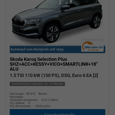
Skoda Karoq
Selection Plus
SHZ+ACC+KESSY+VICO+SMARTLINK+18''
ALU
1.5 TSI 110 kW (150 PS), DSG, Euro 6 EA [2]
unverbindliche Lieferzeit: ca. 2-3 Monate
Fahrzeugnr.: 481675
Benzin
Neuwagen
Verbrauch kombiniert:
6,10 l/100km
CO
-Klasse:
E
2
CO
-Emissionen:
140,00 g/km
2
» Angebotdetails