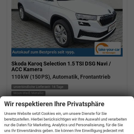
Skoda Karoq
Selection 1.5 TSI DSG Navi /
ACC Kamera
110 kW (150 PS), Automatik, Frontantrieb
unverbindliche Lieferzeit:
14 Tage
Moon-Weiß Metallic
Wir respektieren Ihre Privatsphäre
Fahrzeugnr.: 506662
Benzin
Fahrzeug mit Tageszulassung
Verbrauch kombiniert:
6,20 l/100km
Unsere Website setzt Cookies ein, um unsere Dienste für Sie
CO
-Klasse:
E
2
bereitzustellen. Hierbei berücksichtigen wir Ihre Auswahl und verarbeiten
CO
-Emissionen:
140,00 g/km
2
nur die Daten für Marketing, Analytics und Personalisierung, für die Sie
» Angebotdetails
uns Ihr Einverständnis geben. Sie können Ihre Einwilligung jederzeit mit