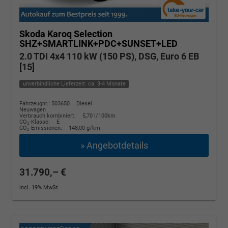
Skoda Karoq
Selection
SHZ+SMARTLINK+PDC+SUNSET+LED
2.0 TDI 4x4 110 kW (150 PS), DSG, Euro 6 EB
[15]
unverbindliche Lieferzeit: ca. 3-4 Monate
Fahrzeugnr.: 503650
Diesel
Neuwagen
Verbrauch kombiniert:
5,70 l/100km
CO
-Klasse:
E
2
CO
-Emissionen:
148,00 g/km
2
» Angebotdetails
31.790,– €
incl. 19% MwSt.