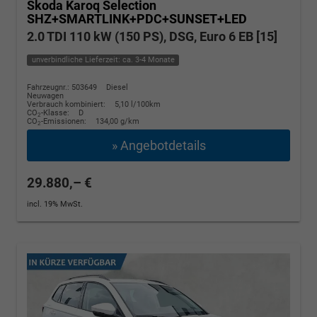
Skoda Karoq
Selection
SHZ+SMARTLINK+PDC+SUNSET+LED
2.0 TDI 110 kW (150 PS), DSG, Euro 6 EB [15]
unverbindliche Lieferzeit: ca. 3-4 Monate
Fahrzeugnr.: 503649
Diesel
Neuwagen
Verbrauch kombiniert:
5,10 l/100km
CO
-Klasse:
D
2
CO
-Emissionen:
134,00 g/km
2
» Angebotdetails
29.880,– €
incl. 19% MwSt.