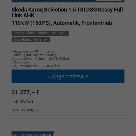
Skoda Karoq
Selection 1.5 TSI DSG Kessy Full
Link AHK
110 kW (150 PS), Automatik, Frontantrieb
unverbindliche Lieferzeit:
14 Tage
Black-Magic Perleffekt
Fahrzeugnr.: 509014
Benzin
Fahrzeug mit Tageszulassung
Verbrauch kombiniert:
6,10 l/100km
CO
-Klasse:
E
2
CO
-Emissionen:
139,00 g/km
2
» Angebotdetails
31.377,– €
incl. 19% MwSt.
UVP:
42.490,– €