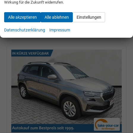
Wirkung für die Zukunft widerrufen.
30.684,– €
Alle akzeptieren
Alle ablehnen
Einstellungen
incl. 19% MwSt.
UVP:
40.740,– €
Datenschutzerklärung
Impressum