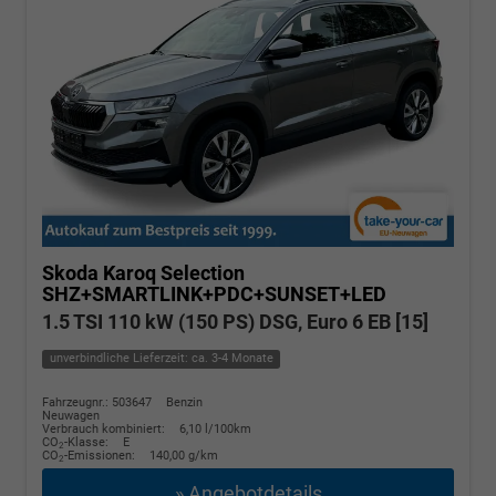
Skoda Karoq
Selection
SHZ+SMARTLINK+PDC+SUNSET+LED
1.5 TSI 110 kW (150 PS) DSG, Euro 6 EB [15]
unverbindliche Lieferzeit: ca. 3-4 Monate
Fahrzeugnr.: 503647
Benzin
Neuwagen
Verbrauch kombiniert:
6,10 l/100km
CO
-Klasse:
E
2
CO
-Emissionen:
140,00 g/km
2
» Angebotdetails