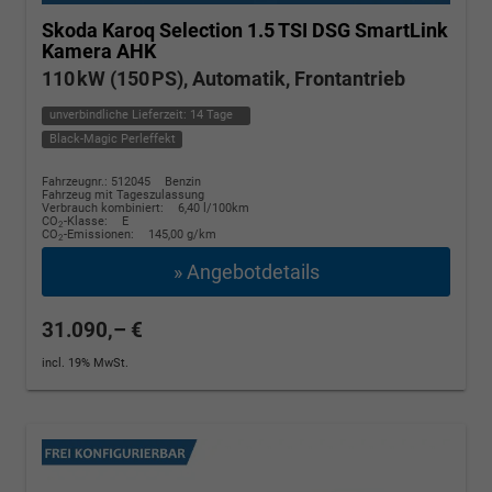
Skoda Karoq
Selection 1.5 TSI DSG SmartLink
Kamera AHK
110 kW (150 PS), Automatik, Frontantrieb
unverbindliche Lieferzeit:
14 Tage
Black-Magic Perleffekt
Fahrzeugnr.: 512045
Benzin
Fahrzeug mit Tageszulassung
Verbrauch kombiniert:
6,40 l/100km
CO
-Klasse:
E
2
CO
-Emissionen:
145,00 g/km
2
» Angebotdetails
31.090,– €
incl. 19% MwSt.