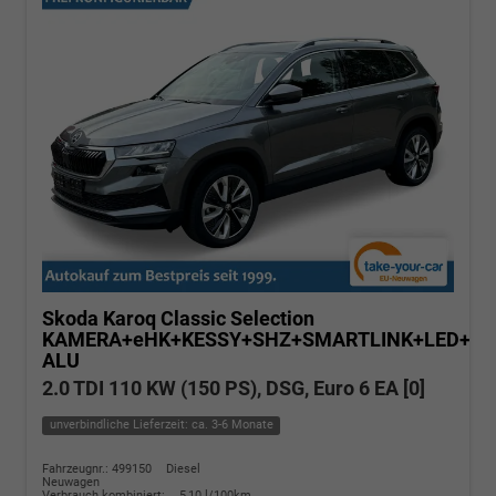
Skoda Karoq
Classic Selection
KAMERA+eHK+KESSY+SHZ+SMARTLINK+LED+16
ALU
2.0 TDI 110 KW (150 PS), DSG, Euro 6 EA [0]
unverbindliche Lieferzeit: ca. 3-6 Monate
Fahrzeugnr.: 499150
Diesel
Neuwagen
Verbrauch kombiniert:
5,10 l/100km