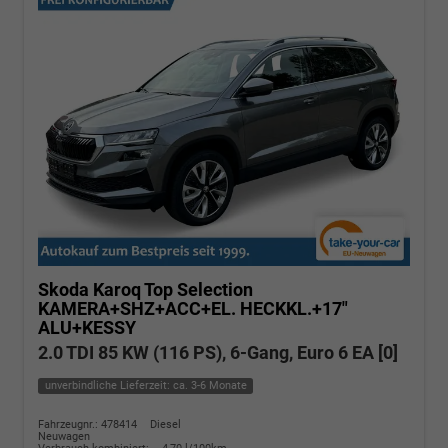
Skoda Karoq
Top Selection
KAMERA+SHZ+ACC+EL. HECKKL.+17"
ALU+KESSY
2.0 TDI 85 KW (116 PS), 6-Gang, Euro 6 EA [0]
unverbindliche Lieferzeit: ca. 3-6 Monate
Fahrzeugnr.: 478414
Diesel
Neuwagen