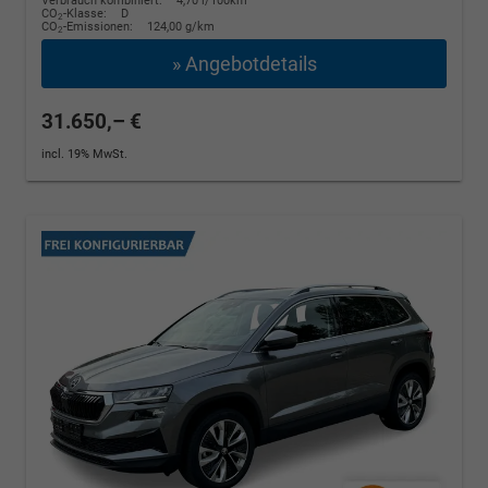
Verbrauch kombiniert:
4,70 l/100km
CO
-Klasse:
D
2
CO
-Emissionen:
124,00 g/km
2
» Angebotdetails
31.650,– €
incl. 19% MwSt.