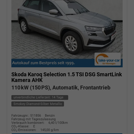
Skoda Karoq
Selection 1.5 TSI DSG SmartLink
Kamera AHK
110 kW (150 PS), Automatik, Frontantrieb
unverbindliche Lieferzeit:
14 Tage
Smokey Diamond-Silber Metallic
Fahrzeugnr.: 511856
Benzin
Fahrzeug mit Tageszulassung
Verbrauch kombiniert:
6,40 l/100km
CO
-Klasse:
E
2
CO
-Emissionen:
145,00 g/km
2