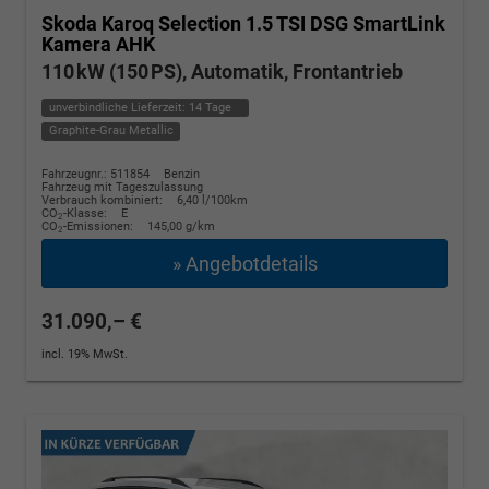
Skoda Karoq
Selection 1.5 TSI DSG SmartLink
Kamera AHK
110 kW (150 PS), Automatik, Frontantrieb
unverbindliche Lieferzeit:
14 Tage
Graphite-Grau Metallic
Fahrzeugnr.: 511854
Benzin
Fahrzeug mit Tageszulassung
Verbrauch kombiniert:
6,40 l/100km
CO
-Klasse:
E
2
CO
-Emissionen:
145,00 g/km
2
» Angebotdetails
31.090,– €
incl. 19% MwSt.