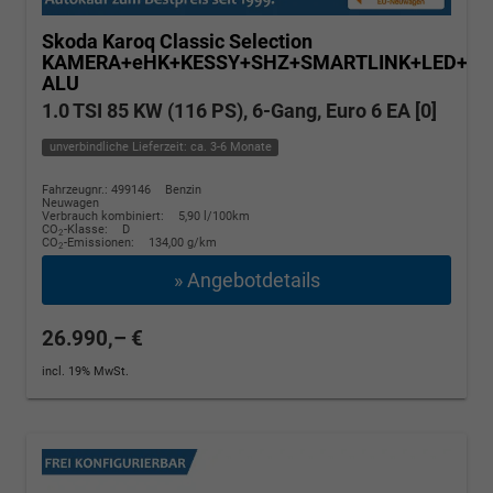
Skoda Karoq
Classic Selection
KAMERA+eHK+KESSY+SHZ+SMARTLINK+LED+16
ALU
1.0 TSI 85 KW (116 PS), 6-Gang, Euro 6 EA [0]
unverbindliche Lieferzeit: ca. 3-6 Monate
Fahrzeugnr.: 499146
Benzin
Neuwagen
Verbrauch kombiniert:
5,90 l/100km
CO
-Klasse:
D
2
CO
-Emissionen:
134,00 g/km
2
» Angebotdetails
26.990,– €
incl. 19% MwSt.