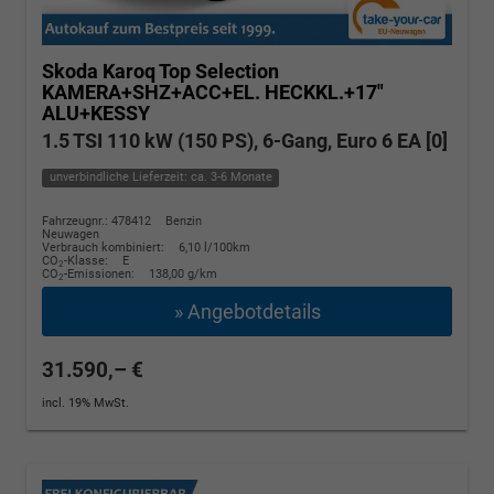
Skoda Karoq
Top Selection
KAMERA+SHZ+ACC+EL. HECKKL.+17"
ALU+KESSY
1.5 TSI 110 kW (150 PS), 6-Gang, Euro 6 EA [0]
unverbindliche Lieferzeit: ca. 3-6 Monate
Fahrzeugnr.: 478412
Benzin
Neuwagen
Verbrauch kombiniert:
6,10 l/100km
CO
-Klasse:
E
2
CO
-Emissionen:
138,00 g/km
2
» Angebotdetails
31.590,– €
incl. 19% MwSt.