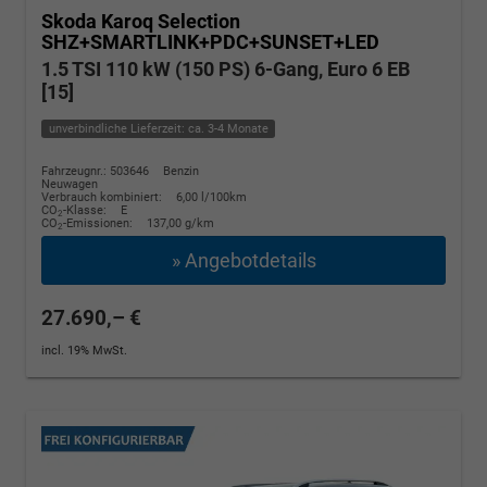
Skoda Karoq
Selection
SHZ+SMARTLINK+PDC+SUNSET+LED
1.5 TSI 110 kW (150 PS) 6-Gang, Euro 6 EB
[15]
unverbindliche Lieferzeit: ca. 3-4 Monate
Fahrzeugnr.: 503646
Benzin
Neuwagen
Verbrauch kombiniert:
6,00 l/100km
CO
-Klasse:
E
2
CO
-Emissionen:
137,00 g/km
2
» Angebotdetails
27.690,– €
incl. 19% MwSt.