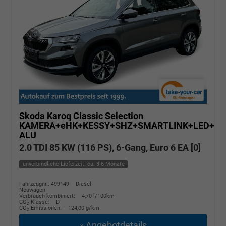
Skoda Karoq
Classic Selection
KAMERA+eHK+KESSY+SHZ+SMARTLINK+LED+16
ALU
2.0 TDI 85 KW (116 PS), 6-Gang, Euro 6 EA [0]
unverbindliche Lieferzeit: ca. 3-6 Monate
Fahrzeugnr.: 499149
Diesel
Neuwagen
Verbrauch kombiniert:
4,70 l/100km
CO
-Klasse:
D
2
CO
-Emissionen:
124,00 g/km
2
» Angebotdetails