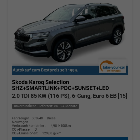
Skoda Karoq
Selection
SHZ+SMARTLINK+PDC+SUNSET+LED
2.0 TDI 85 KW (116 PS), 6-Gang, Euro 6 EB [15]
unverbindliche Lieferzeit: ca. 3-4 Monate
Fahrzeugnr.: 503648
Diesel
Neuwagen
Verbrauch kombiniert:
4,90 l/100km
CO
-Klasse:
D
2
CO
-Emissionen:
129,00 g/km
2