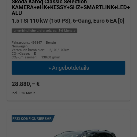
Skoda Karoq
Classic Selection
KAMERA+eHK+KESSY+SHZ+SMARTLINK+LED+16
ALU
1.5 TSI 110 kW (150 PS), 6-Gang, Euro 6 EA [0]
unverbindliche Lieferzeit: ca. 3-6 Monate
Fahrzeugnr.: 499147
Benzin
Neuwagen
Verbrauch kombiniert:
6,10 l/100km
CO
-Klasse:
E
2
CO
-Emissionen:
138,00 g/km
2
» Angebotdetails
28.880,– €
incl. 19% MwSt.