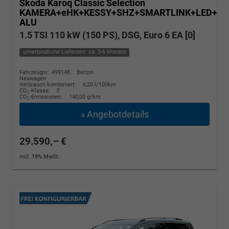
Skoda Karoq
Classic Selection
KAMERA+eHK+KESSY+SHZ+SMARTLINK+LED+16
ALU
1.5 TSI 110 kW (150 PS), DSG, Euro 6 EA [0]
unverbindliche Lieferzeit: ca. 3-6 Monate
Fahrzeugnr.: 499148
Benzin
Neuwagen
Verbrauch kombiniert:
6,20 l/100km
CO
-Klasse:
E
2
CO
-Emissionen:
140,00 g/km
2
» Angebotdetails
29.590,– €
incl. 19% MwSt.