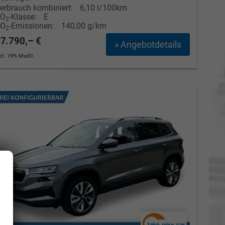
erbrauch kombiniert:
6,10 l/100km
CO
-Klasse:
E
2
CO
-Emissionen:
140,00 g/km
2
7.790,– €
» Angebotdetails
ncl. 19% MwSt.