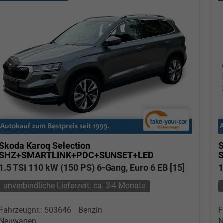
Skoda Karoq
Selection
S
SHZ+SMARTLINK+PDC+SUNSET+LED
1.5 TSI 110 kW (150 PS) 6-Gang, Euro 6 EB [15]
1
unverbindliche Lieferzeit: ca. 3-4 Monate
Fahrzeugnr.: 503646
Benzin
F
Neuwagen
N