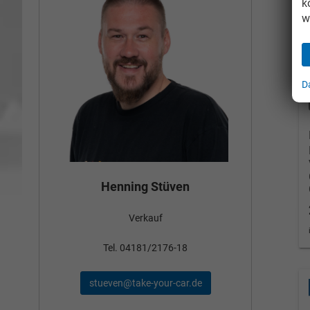
k
w
D
Bün
Henning Stüven
Verkauf
nden
Tel
Tel. 04181/2176-18
schae
stueven@take-your-car.de
de