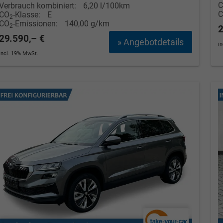
Verbrauch kombiniert:
6,20 l/100km
CO
-Klasse:
E
2
CO
-Emissionen:
140,00 g/km
2
2
29.590,– €
» Angebotdetails
i
incl. 19% MwSt.