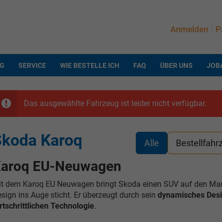
Anmelden
P
NG
SERVICE
WIE BESTELLE ICH
FAQ
ÜBER UNS
JOB
Das ausgewählte Fahrzeug ist leider nicht verfügbar.
Skoda Karoq
Alle
Bestellfahr
aroq EU-Neuwagen
t dem Karoq EU Neuwagen bringt Skoda einen SUV auf den Markt
sign ins Auge sticht. Er überzeugt durch sein
dynamisches Des
rtschrittlichen Technologie
.