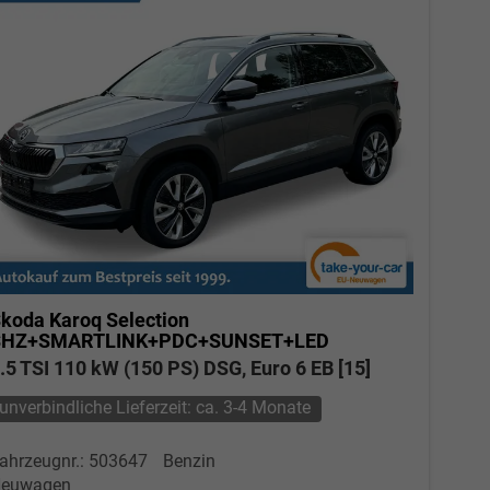
koda Karoq
Selection
SHZ+SMARTLINK+PDC+SUNSET+LED
.5 TSI 110 kW (150 PS) DSG, Euro 6 EB [15]
unverbindliche Lieferzeit: ca. 3-4 Monate
ahrzeugnr.: 503647
Benzin
euwagen