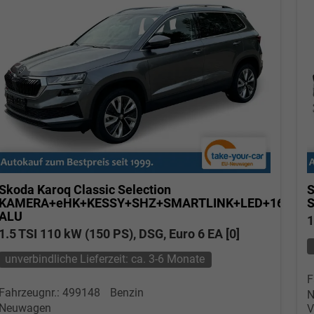
Skoda Karoq
Classic Selection
S
KAMERA+eHK+KESSY+SHZ+SMARTLINK+LED+16"
ALU
1
1.5 TSI 110 kW (150 PS), DSG, Euro 6 EA [0]
unverbindliche Lieferzeit: ca. 3-6 Monate
F
Fahrzeugnr.: 499148
Benzin
N
Neuwagen
V