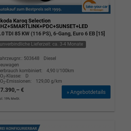
koda Karoq
Selection
SHZ+SMARTLINK+PDC+SUNSET+LED
.0 TDI 85 KW (116 PS), 6-Gang, Euro 6 EB [15]
unverbindliche Lieferzeit: ca. 3-4 Monate
ahrzeugnr.: 503648
Diesel
euwagen
erbrauch kombiniert:
4,90 l/100km
CO
-Klasse:
D
2
CO
-Emissionen:
129,00 g/km
2
7.390,– €
» Angebotdetails
ncl. 19% MwSt.