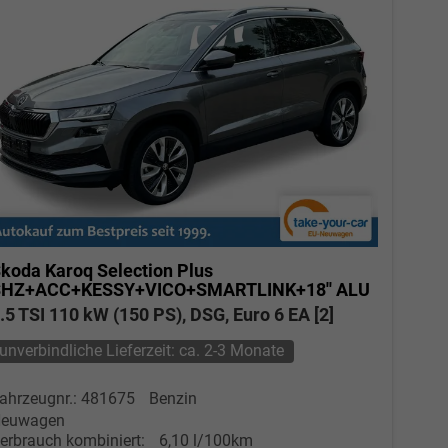
koda Karoq
Selection Plus
SHZ+ACC+KESSY+VICO+SMARTLINK+18'' ALU
.5 TSI 110 kW (150 PS), DSG, Euro 6 EA [2]
unverbindliche Lieferzeit: ca. 2-3 Monate
ahrzeugnr.: 481675
Benzin
euwagen
erbrauch kombiniert:
6,10 l/100km