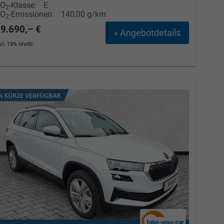
CO
-Klasse:
E
2
CO
-Emissionen:
140,00 g/km
2
9.690,– €
» Angebotdetails
ncl. 19% MwSt.