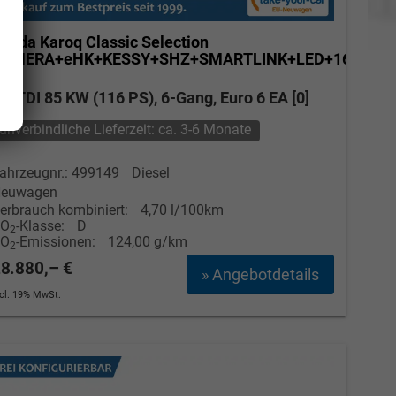
koda Karoq
Classic Selection
KAMERA+eHK+KESSY+SHZ+SMARTLINK+LED+16"
ALU
.0 TDI 85 KW (116 PS), 6-Gang, Euro 6 EA [0]
unverbindliche Lieferzeit: ca. 3-6 Monate
ahrzeugnr.: 499149
Diesel
euwagen
erbrauch kombiniert:
4,70 l/100km
Elvedin Calakovic
CO
-Klasse:
D
2
CO
-Emissionen:
124,00 g/km
2
Verkauf
8.880,– €
» Angebotdetails
ncl. 19% MwSt.
Tel. 04181/2176-27
calakovic@take-your-car.de