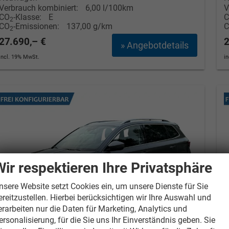
Verbrauch kombiniert:
6,00 l/100km
V
CO
-Klasse:
E
2
CO
-Emissionen:
137,00 g/km
2
27.690,– €
2
» Angebotdetails
incl. 19% MwSt.
i
Wir respektieren Ihre Privatsphäre
nsere Website setzt Cookies ein, um unsere Dienste für Sie
ereitzustellen. Hierbei berücksichtigen wir Ihre Auswahl und
erarbeiten nur die Daten für Marketing, Analytics und
ersonalisierung, für die Sie uns Ihr Einverständnis geben. Sie