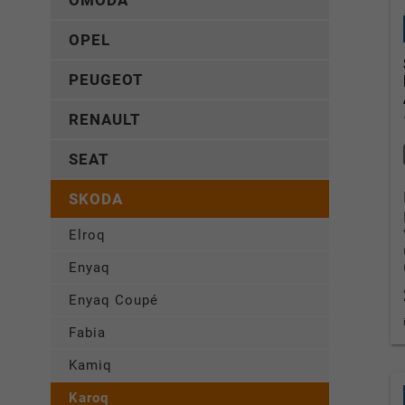
OMODA
OPEL
PEUGEOT
RENAULT
SEAT
SKODA
Elroq
Enyaq
Enyaq Coupé
Fabia
Kamiq
Karoq