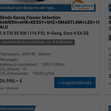
Skoda Karoq
Classic Selection
S
KAMERA+eHK+KESSY+SHZ+SMARTLINK+LED+16"
ALU
2
1.0 TSI 85 KW (116 PS), 6-Gang, Euro 6 EA [0]
unverbindliche Lieferzeit: ca. 3-6 Monate
F
Fahrzeugnr.: 499146
Benzin
N
Neuwagen
V
Verbrauch kombiniert:
5,90 l/100km
CO
-Klasse:
D
2
CO
-Emissionen:
134,00 g/km
2
2
26.990,– €
» Angebotdetails
i
incl. 19% MwSt.