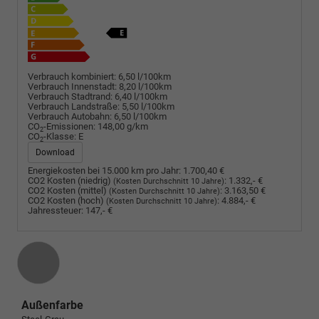
Verbrauch kombiniert:
6,50 l/100km
Verbrauch Innenstadt:
8,20 l/100km
Verbrauch Stadtrand:
6,40 l/100km
Verbrauch Landstraße:
5,50 l/100km
Verbrauch Autobahn:
6,50 l/100km
CO
-Emissionen:
148,00 g/km
2
CO
-Klasse:
E
2
Download
Energiekosten bei 15.000 km pro Jahr:
1.700,40 €
CO2 Kosten (niedrig)
:
1.332,- €
(Kosten Durchschnitt 10 Jahre)
CO2 Kosten (mittel)
:
3.163,50 €
(Kosten Durchschnitt 10 Jahre)
CO2 Kosten (hoch)
:
4.884,- €
(Kosten Durchschnitt 10 Jahre)
Jahressteuer:
147,- €
Außenfarbe