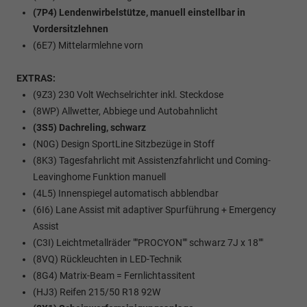
(7P4) Lendenwirbelstütze, manuell einstellbar in
Vordersitzlehnen
(6E7) Mittelarmlehne vorn
EXTRAS:
(9Z3) 230 Volt Wechselrichter inkl. Steckdose
(8WP) Allwetter, Abbiege und Autobahnlicht
(3S5) Dachreling, schwarz
(N0G) Design SportLine Sitzbezüge in Stoff
(8K3) Tagesfahrlicht mit Assistenzfahrlicht und Coming-
Leavinghome Funktion manuell
(4L5) Innenspiegel automatisch abblendbar
(6I6) Lane Assist mit adaptiver Spurführung + Emergency
Assist
(C3I) Leichtmetallräder ""PROCYON"" schwarz 7J x 18""
(8VQ) Rückleuchten in LED-Technik
(8G4) Matrix-Beam = Fernlichtassitent
(HJ3) Reifen 215/50 R18 92W