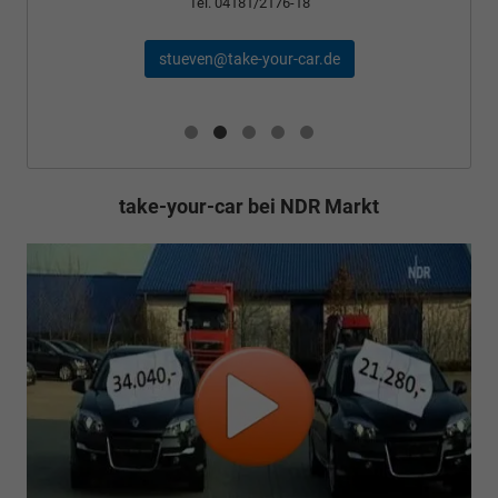
Tel. 04181/2176-18
stueven@take-your-car.de
take-your-car bei NDR Markt