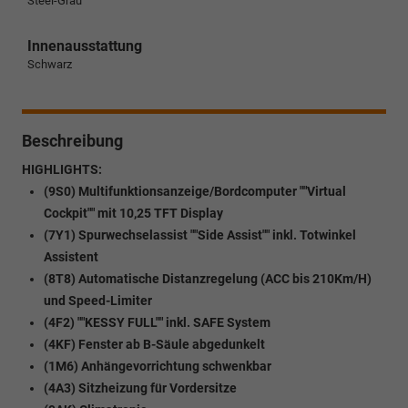
Steel-Grau
Innenausstattung
Schwarz
Beschreibung
HIGHLIGHTS:
(9S0) Multifunktionsanzeige/Bordcomputer ""Virtual
Cockpit"" mit 10,25 TFT Display
(7Y1) Spurwechselassist ""Side Assist"" inkl. Totwinkel
Assistent
(8T8) Automatische Distanzregelung (ACC bis 210Km/H)
und Speed-Limiter
(4F2) ""KESSY FULL"" inkl. SAFE System
(4KF) Fenster ab B-Säule abgedunkelt
(1M6) Anhängevorrichtung schwenkbar
(4A3) Sitzheizung für Vordersitze