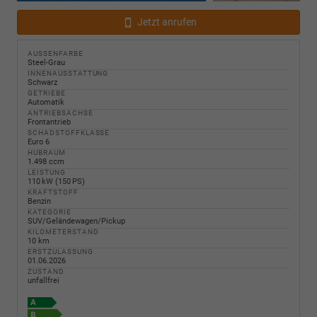
Jetzt anrufen
AUSSENFARBE
Steel-Grau
INNENAUSSTATTUNG
Schwarz
GETRIEBE
Automatik
ANTRIEBSACHSE
Frontantrieb
SCHADSTOFFKLASSE
Euro 6
HUBRAUM
1.498 ccm
LEISTUNG
110 kW (150 PS)
KRAFTSTOFF
Benzin
KATEGORIE
SUV/Geländewagen/Pickup
KILOMETERSTAND
10 km
ERSTZULASSUNG
01.06.2026
ZUSTAND
unfallfrei