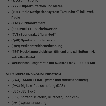
(9AK) Climatronic
(7X2) Einparkhilfe vorn und hinten
(7UT) Radio Navigationssystem ""Amundsen"" inkl. Web
Radio
(KA2) Rückfahrkamera
(8IU) Matrix LED Scheinwerfer
(9VS) Soundpaket ""branded""
(Q4H) Sport-Komfortsitze vorn
(QR9) Verkehrszeichenerkennung
(4E6) Heckklappe elektrisch öffnend und schließen inkl.
virtuelles Pedal
Werksanschlussgarantie auf 5 Jahre / max. 100.000 Km
MULTIMEDIA UND KOMMUNIKATION:
(9WJ) ""SMART LINK"" (wired and wireless connect)
(QV3) Digitaler Radioempfang (DAB+)
(U9C) USB Typ C
(9ZV) Komfort Telefonie, Bluetooth, Kopplebox
(QH1) Sprachsteuerung