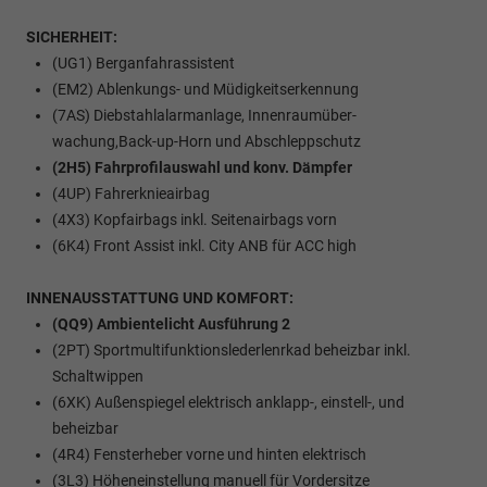
SICHERHEIT:
(UG1) Berganfahrassistent
(EM2) Ablenkungs- und Müdigkeitserkennung
(7AS) Diebstahlalarmanlage, Innenraumüber-
wachung,Back-up-Horn und Abschleppschutz
(2H5) Fahrprofilauswahl und konv. Dämpfer
(4UP) Fahrerknieairbag
(4X3) Kopfairbags inkl. Seitenairbags vorn
(6K4) Front Assist inkl. City ANB für ACC high
INNENAUSSTATTUNG UND KOMFORT:
(QQ9) Ambientelicht Ausführung 2
(2PT) Sportmultifunktionslederlenrkad beheizbar inkl.
Schaltwippen
(6XK) Außenspiegel elektrisch anklapp-, einstell-, und
beheizbar
(4R4) Fensterheber vorne und hinten elektrisch
(3L3) Höheneinstellung manuell für Vordersitze