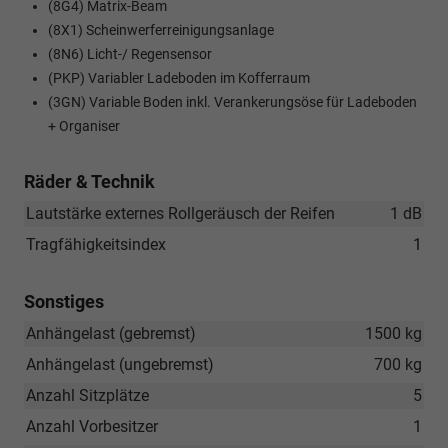
(8G4) Matrix-Beam
(8X1) Scheinwerferreinigungsanlage
(8N6) Licht-/ Regensensor
(PKP) Variabler Ladeboden im Kofferraum
(3GN) Variable Boden inkl. Verankerungsöse für Ladeboden
+ Organiser
Räder & Technik
Lautstärke externes Rollgeräusch der Reifen
1 dB
Tragfähigkeitsindex
1
Sonstiges
Anhängelast (gebremst)
1500 kg
Anhängelast (ungebremst)
700 kg
Anzahl Sitzplätze
5
Anzahl Vorbesitzer
1