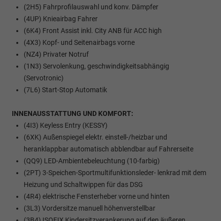
(2H5) Fahrprofilauswahl und konv. Dämpfer
(4UP) Knieairbag Fahrer
(6K4) Front Assist inkl. City ANB für ACC high
(4X3) Kopf- und Seitenairbags vorne
(NZ4) Privater Notruf
(1N3) Servolenkung, geschwindigkeitsabhängig
(Servotronic)
(7L6) Start-Stop Automatik
INNENAUSSTATTUNG UND KOMFORT:
(4I3) Keyless Entry (KESSY)
(6XK) Außenspiegel elektr. einstell-/heizbar und
heranklappbar automatisch abblendbar auf Fahrerseite
(QQ9) LED-Ambientebeleuchtung (10-farbig)
(2PT) 3-Speichen-Sportmultifunktionsleder- lenkrad mit dem
Heizung und Schaltwippen für das DSG
(4R4) elektrische Fensterheber vorne und hinten
(3L3) Vordersitze manuell höhenverstellbar
(3B4) ISOFIX Kindersitzverankerung auf den äußeren