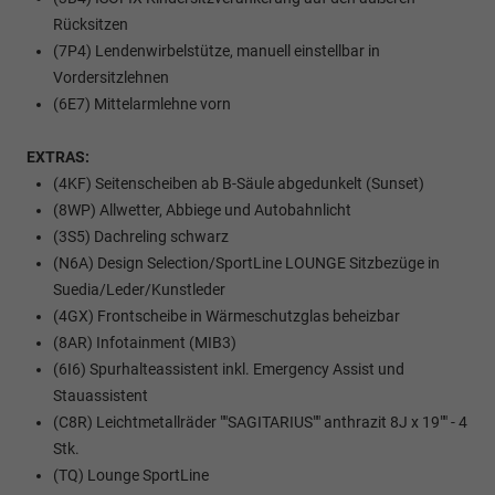
Rücksitzen
(7P4) Lendenwirbelstütze, manuell einstellbar in
Vordersitzlehnen
(6E7) Mittelarmlehne vorn
EXTRAS:
(4KF) Seitenscheiben ab B-Säule abgedunkelt (Sunset)
(8WP) Allwetter, Abbiege und Autobahnlicht
(3S5) Dachreling schwarz
(N6A) Design Selection/SportLine LOUNGE Sitzbezüge in
Suedia/Leder/Kunstleder
(4GX) Frontscheibe in Wärmeschutzglas beheizbar
(8AR) Infotainment (MIB3)
(6I6) Spurhalteassistent inkl. Emergency Assist und
Stauassistent
(C8R) Leichtmetallräder ""SAGITARIUS"" anthrazit 8J x 19"" - 4
Stk.
(TQ) Lounge SportLine