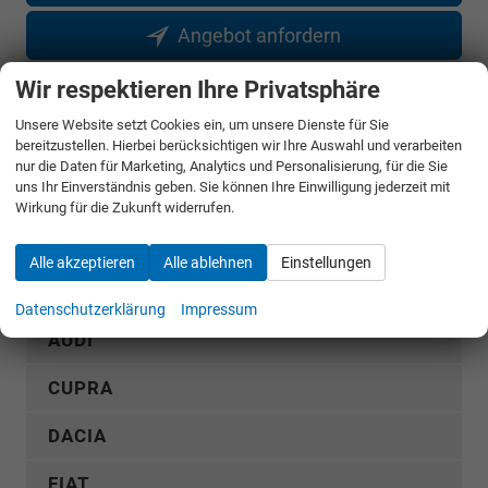
Angebot anfordern
Wir respektieren Ihre Privatsphäre
Merken
Unsere Website setzt Cookies ein, um unsere Dienste für Sie
Jetzt anrufen
bereitzustellen. Hierbei berücksichtigen wir Ihre Auswahl und verarbeiten
nur die Daten für Marketing, Analytics und Personalisierung, für die Sie
uns Ihr Einverständnis geben. Sie können Ihre Einwilligung jederzeit mit
Fahrzeugnr.
Wirkung für die Zukunft widerrufen.
Alle akzeptieren
Alle ablehnen
Einstellungen
Rückruf anfordern
Datenschutzerklärung
Impressum
AUDI
CUPRA
DACIA
FIAT