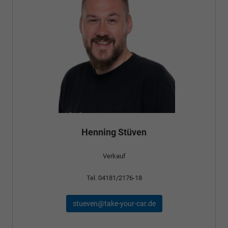
Bünyamin Schael
Verkauf
Tel. 04181/2176-24
schael@take-your-car.de