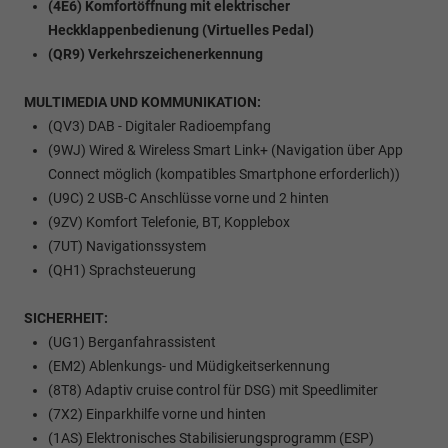
(4E6) Komfortöffnung mit elektrischer
Heckklappenbedienung (Virtuelles Pedal)
(QR9) Verkehrszeichenerkennung
MULTIMEDIA UND KOMMUNIKATION:
(QV3) DAB - Digitaler Radioempfang
(9WJ) Wired & Wireless Smart Link+ (Navigation über App
Connect möglich (kompatibles Smartphone erforderlich))
(U9C) 2 USB-C Anschlüsse vorne und 2 hinten
(9ZV) Komfort Telefonie, BT, Kopplebox
(7UT) Navigationssystem
(QH1) Sprachsteuerung
SICHERHEIT:
(UG1) Berganfahrassistent
(EM2) Ablenkungs- und Müdigkeitserkennung
(8T8) Adaptiv cruise control für DSG) mit Speedlimiter
(7X2) Einparkhilfe vorne und hinten
(1AS) Elektronisches Stabilisierungsprogramm (ESP)