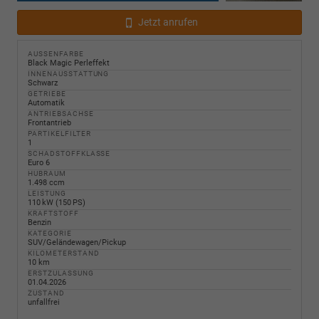
Jetzt anrufen
AUSSENFARBE
Black Magic Perleffekt
INNENAUSSTATTUNG
Schwarz
GETRIEBE
Automatik
ANTRIEBSACHSE
Frontantrieb
PARTIKELFILTER
1
SCHADSTOFFKLASSE
Euro 6
HUBRAUM
1.498 ccm
LEISTUNG
110 kW (150 PS)
KRAFTSTOFF
Benzin
KATEGORIE
SUV/Geländewagen/Pickup
KILOMETERSTAND
10 km
ERSTZULASSUNG
01.04.2026
ZUSTAND
unfallfrei