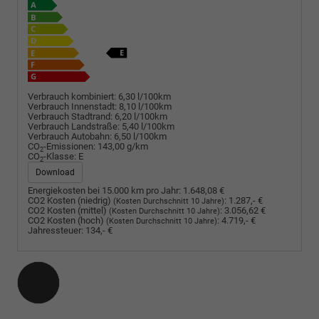
Verbrauch kombiniert:
6,30 l/100km
Verbrauch Innenstadt:
8,10 l/100km
Verbrauch Stadtrand:
6,20 l/100km
Verbrauch Landstraße:
5,40 l/100km
Verbrauch Autobahn:
6,50 l/100km
CO
-Emissionen:
143,00 g/km
2
CO
-Klasse:
E
2
Download
Energiekosten bei 15.000 km pro Jahr:
1.648,08 €
CO2 Kosten (niedrig)
:
1.287,- €
(Kosten Durchschnitt 10 Jahre)
CO2 Kosten (mittel)
:
3.056,62 €
(Kosten Durchschnitt 10 Jahre)
CO2 Kosten (hoch)
:
4.719,- €
(Kosten Durchschnitt 10 Jahre)
Jahressteuer:
134,- €