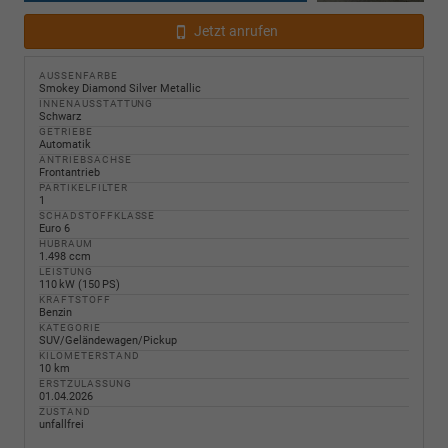
Jetzt anrufen
AUSSENFARBE
Smokey Diamond Silver Metallic
INNENAUSSTATTUNG
Schwarz
GETRIEBE
Automatik
ANTRIEBSACHSE
Frontantrieb
PARTIKELFILTER
1
SCHADSTOFFKLASSE
Euro 6
HUBRAUM
1.498 ccm
LEISTUNG
110 kW (150 PS)
KRAFTSTOFF
Benzin
KATEGORIE
SUV/Geländewagen/Pickup
KILOMETERSTAND
10 km
ERSTZULASSUNG
01.04.2026
ZUSTAND
unfallfrei