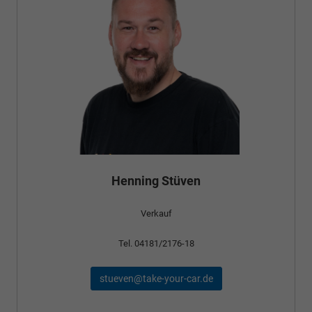
Henning Stüven
Verkauf
Tel. 04181/2176-18
stueven@take-your-car.de