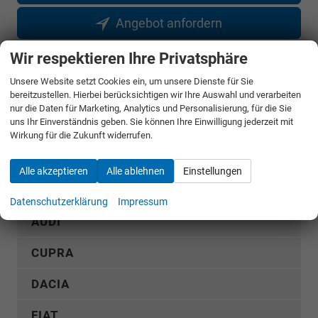
Angebot anfordern
Wir respektieren Ihre Privatsphäre
Merken
Unsere Website setzt Cookies ein, um unsere Dienste für Sie
Jetzt anrufen
bereitzustellen. Hierbei berücksichtigen wir Ihre Auswahl und verarbeiten
nur die Daten für Marketing, Analytics und Personalisierung, für die Sie
uns Ihr Einverständnis geben. Sie können Ihre Einwilligung jederzeit mit
Fahrzeugnr.
Wirkung für die Zukunft widerrufen.
Alle akzeptieren
Alle ablehnen
Einstellungen
Rückruf anfordern
Datenschutzerklärung
Impressum
AUDI
CUPRA
DACIA
FIAT