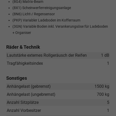
(8G4) Matrix-Beam
(8X1) Scheinwerferreinigungsanlage
(8N6) Licht-/ Regensensor
(PKP) Variabler Ladeboden im Kofferraum
(3GN) Variable Boden inkl. Verankerungsöse für Ladeboden
+ Organiser
Räder & Technik
Lautstärke externes Rollgeräusch der Reifen
1 dB
Tragfähigkeitsindex
1
Sonstiges
Anhängelast (gebremst)
1500 kg
Anhängelast (ungebremst)
700 kg
Anzahl Sitzplätze
5
Anzahl Vorbesitzer
1