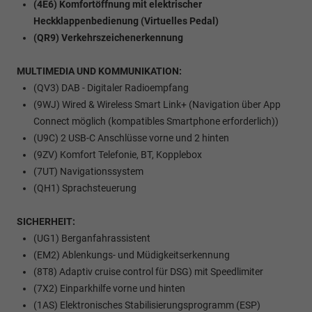
(4E6) Komfortöffnung mit elektrischer
Heckklappenbedienung (Virtuelles Pedal)
(QR9) Verkehrszeichenerkennung
MULTIMEDIA UND KOMMUNIKATION:
(QV3) DAB - Digitaler Radioempfang
(9WJ) Wired & Wireless Smart Link+ (Navigation über App
Connect möglich (kompatibles Smartphone erforderlich))
(U9C) 2 USB-C Anschlüsse vorne und 2 hinten
(9ZV) Komfort Telefonie, BT, Kopplebox
(7UT) Navigationssystem
(QH1) Sprachsteuerung
SICHERHEIT:
(UG1) Berganfahrassistent
(EM2) Ablenkungs- und Müdigkeitserkennung
(8T8) Adaptiv cruise control für DSG) mit Speedlimiter
(7X2) Einparkhilfe vorne und hinten
(1AS) Elektronisches Stabilisierungsprogramm (ESP)