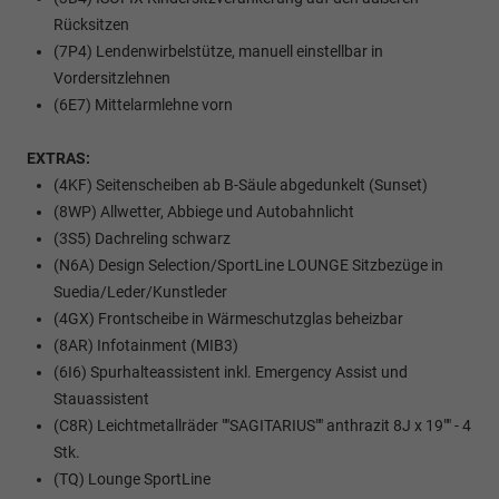
Rücksitzen
(7P4) Lendenwirbelstütze, manuell einstellbar in
Vordersitzlehnen
(6E7) Mittelarmlehne vorn
EXTRAS:
(4KF) Seitenscheiben ab B-Säule abgedunkelt (Sunset)
(8WP) Allwetter, Abbiege und Autobahnlicht
(3S5) Dachreling schwarz
(N6A) Design Selection/SportLine LOUNGE Sitzbezüge in
Suedia/Leder/Kunstleder
(4GX) Frontscheibe in Wärmeschutzglas beheizbar
(8AR) Infotainment (MIB3)
(6I6) Spurhalteassistent inkl. Emergency Assist und
Stauassistent
(C8R) Leichtmetallräder ""SAGITARIUS"" anthrazit 8J x 19"" - 4
Stk.
(TQ) Lounge SportLine