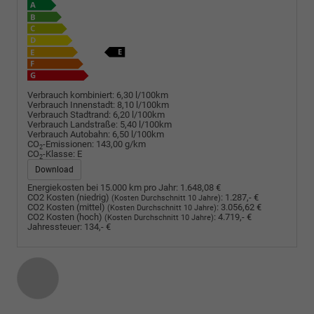
Verbrauch kombiniert:
6,30 l/100km
Verbrauch Innenstadt:
8,10 l/100km
Verbrauch Stadtrand:
6,20 l/100km
Verbrauch Landstraße:
5,40 l/100km
Verbrauch Autobahn:
6,50 l/100km
CO
-Emissionen:
143,00 g/km
2
CO
-Klasse:
E
2
Download
Energiekosten bei 15.000 km pro Jahr:
1.648,08 €
CO2 Kosten (niedrig)
:
1.287,- €
(Kosten Durchschnitt 10 Jahre)
CO2 Kosten (mittel)
:
3.056,62 €
(Kosten Durchschnitt 10 Jahre)
CO2 Kosten (hoch)
:
4.719,- €
(Kosten Durchschnitt 10 Jahre)
Jahressteuer:
134,- €