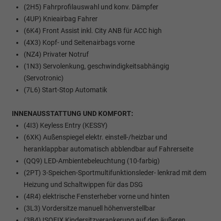
(2H5) Fahrprofilauswahl und konv. Dämpfer
(4UP) Knieairbag Fahrer
(6K4) Front Assist inkl. City ANB für ACC high
(4X3) Kopf- und Seitenairbags vorne
(NZ4) Privater Notruf
(1N3) Servolenkung, geschwindigkeitsabhängig
(Servotronic)
(7L6) Start-Stop Automatik
INNENAUSSTATTUNG UND KOMFORT:
(4I3) Keyless Entry (KESSY)
(6XK) Außenspiegel elektr. einstell-/heizbar und
heranklappbar automatisch abblendbar auf Fahrerseite
(QQ9) LED-Ambientebeleuchtung (10-farbig)
(2PT) 3-Speichen-Sportmultifunktionsleder- lenkrad mit dem
Heizung und Schaltwippen für das DSG
(4R4) elektrische Fensterheber vorne und hinten
(3L3) Vordersitze manuell höhenverstellbar
(3B4) ISOFIX Kindersitzverankerung auf den äußeren