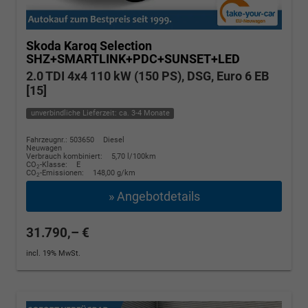
Skoda Karoq
Selection
SHZ+SMARTLINK+PDC+SUNSET+LED
2.0 TDI 4x4 110 kW (150 PS), DSG, Euro 6 EB
[15]
unverbindliche Lieferzeit: ca. 3-4 Monate
Fahrzeugnr.: 503650
Diesel
Neuwagen
Verbrauch kombiniert:
5,70 l/100km
CO
-Klasse:
E
2
CO
-Emissionen:
148,00 g/km
2
» Angebotdetails
31.790,– €
incl. 19% MwSt.