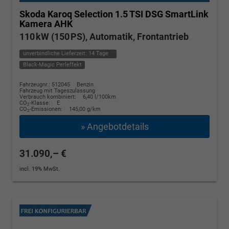
Skoda Karoq
Selection 1.5 TSI DSG SmartLink
Kamera AHK
110 kW (150 PS), Automatik, Frontantrieb
unverbindliche Lieferzeit:
14 Tage
Black-Magic Perleffekt
Fahrzeugnr.: 512045
Benzin
Fahrzeug mit Tageszulassung
Verbrauch kombiniert:
6,40 l/100km
CO
-Klasse:
E
2
CO
-Emissionen:
145,00 g/km
2
» Angebotdetails
31.090,– €
incl. 19% MwSt.