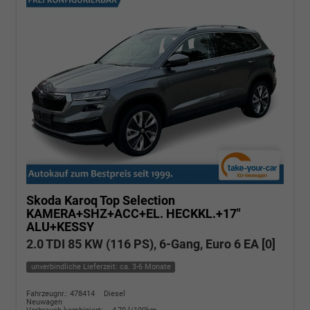
Skoda Karoq
Top Selection
KAMERA+SHZ+ACC+EL. HECKKL.+17"
ALU+KESSY
2.0 TDI 85 KW (116 PS), 6-Gang, Euro 6 EA [0]
unverbindliche Lieferzeit: ca. 3-6 Monate
Fahrzeugnr.: 478414
Diesel
Neuwagen