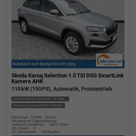
Skoda Karoq
Selection 1.5 TSI DSG SmartLink
Kamera AHK
110 kW (150 PS), Automatik, Frontantrieb
unverbindliche Lieferzeit:
14 Tage
Smokey Diamond-Silber Metallic
Fahrzeugnr.: 511856
Benzin
Fahrzeug mit Tageszulassung
Verbrauch kombiniert:
6,40 l/100km
CO
-Klasse:
E
2
CO
-Emissionen:
145,00 g/km
2