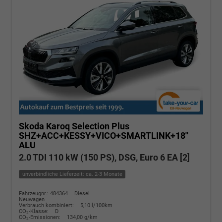
Skoda Karoq
Selection Plus
SHZ+ACC+KESSY+VICO+SMARTLINK+18''
ALU
2.0 TDI 110 kW (150 PS), DSG, Euro 6 EA [2]
unverbindliche Lieferzeit: ca. 2-3 Monate
Fahrzeugnr.: 484364
Diesel
Neuwagen
Verbrauch kombiniert:
5,10 l/100km
CO
-Klasse:
D
2
CO
-Emissionen:
134,00 g/km
2