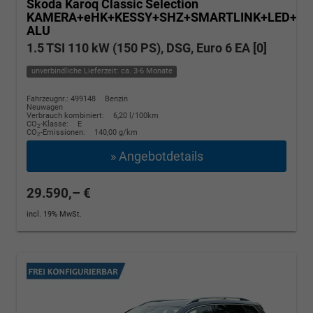
Skoda Karoq
Classic Selection
KAMERA+eHK+KESSY+SHZ+SMARTLINK+LED+16
ALU
1.5 TSI 110 kW (150 PS), DSG, Euro 6 EA [0]
unverbindliche Lieferzeit: ca. 3-6 Monate
Fahrzeugnr.: 499148
Benzin
Neuwagen
Verbrauch kombiniert:
6,20 l/100km
CO
-Klasse:
E
2
CO
-Emissionen:
140,00 g/km
2
» Angebotdetails
29.590,– €
incl. 19% MwSt.