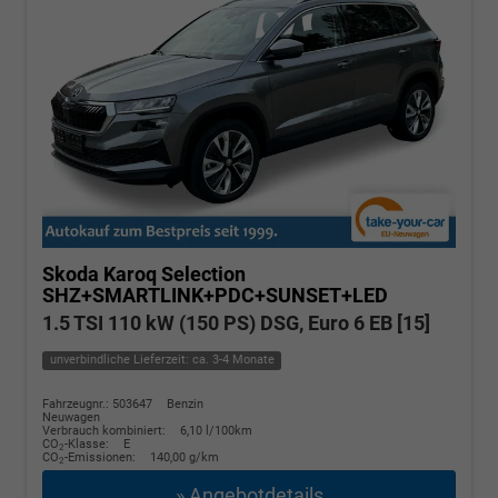
Skoda Karoq
Selection
SHZ+SMARTLINK+PDC+SUNSET+LED
1.5 TSI 110 kW (150 PS) DSG, Euro 6 EB [15]
unverbindliche Lieferzeit: ca. 3-4 Monate
Fahrzeugnr.: 503647
Benzin
Neuwagen
Verbrauch kombiniert:
6,10 l/100km
CO
-Klasse:
E
2
CO
-Emissionen:
140,00 g/km
2
» Angebotdetails