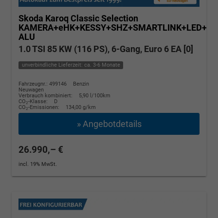
Skoda Karoq
Classic Selection
KAMERA+eHK+KESSY+SHZ+SMARTLINK+LED+16
ALU
1.0 TSI 85 KW (116 PS), 6-Gang, Euro 6 EA [0]
unverbindliche Lieferzeit: ca. 3-6 Monate
Fahrzeugnr.: 499146
Benzin
Neuwagen
Verbrauch kombiniert:
5,90 l/100km
CO
-Klasse:
D
2
CO
-Emissionen:
134,00 g/km
2
» Angebotdetails
26.990,– €
incl. 19% MwSt.