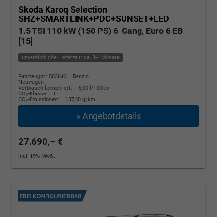
Skoda Karoq
Selection
SHZ+SMARTLINK+PDC+SUNSET+LED
1.5 TSI 110 kW (150 PS) 6-Gang, Euro 6 EB
[15]
unverbindliche Lieferzeit: ca. 3-4 Monate
Fahrzeugnr.: 503646
Benzin
Neuwagen
Verbrauch kombiniert:
6,00 l/100km
CO
-Klasse:
E
2
CO
-Emissionen:
137,00 g/km
2
» Angebotdetails
27.690,– €
incl. 19% MwSt.