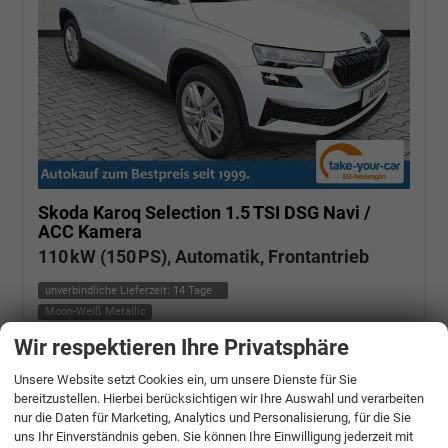
Skoda Karoq
Selection 1.5 TSI DSG Navi /
ACC Kamera
110 kW (150 PS), Automatik, Frontantrieb
unverbindliche Lieferzeit:
14 Tage
Moon-Weiß Metallic
Wir respektieren Ihre Privatsphäre
Fahrzeugnr.: 506662
Benzin
Fahrzeug mit Tageszulassung
Verbrauch kombiniert:
6,20 l/100km
Unsere Website setzt Cookies ein, um unsere Dienste für Sie
CO
-Klasse:
E
2
bereitzustellen. Hierbei berücksichtigen wir Ihre Auswahl und verarbeiten
CO
-Emissionen:
140,00 g/km
2
nur die Daten für Marketing, Analytics und Personalisierung, für die Sie
» Angebotdetails
uns Ihr Einverständnis geben. Sie können Ihre Einwilligung jederzeit mit