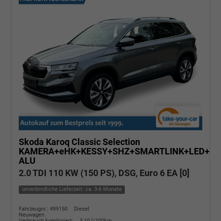
Skoda Karoq
Classic Selection
KAMERA+eHK+KESSY+SHZ+SMARTLINK+LED+16
ALU
2.0 TDI 110 KW (150 PS), DSG, Euro 6 EA [0]
unverbindliche Lieferzeit: ca. 3-6 Monate
Fahrzeugnr.: 499150
Diesel
Neuwagen
Verbrauch kombiniert:
5,10 l/100km