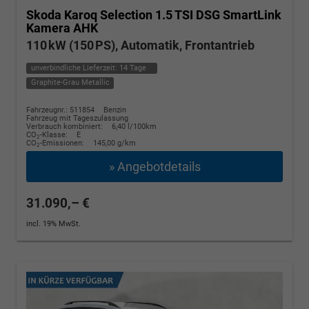
Skoda Karoq
Selection 1.5 TSI DSG SmartLink
Kamera AHK
110 kW (150 PS), Automatik, Frontantrieb
unverbindliche Lieferzeit:
14 Tage
Graphite-Grau Metallic
Fahrzeugnr.: 511854
Benzin
Fahrzeug mit Tageszulassung
Verbrauch kombiniert:
6,40 l/100km
CO
-Klasse:
E
2
CO
-Emissionen:
145,00 g/km
2
» Angebotdetails
31.090,– €
incl. 19% MwSt.