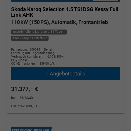
Skoda Karoq
Selection 1.5 TSI DSG Kessy Full
Link AHK
110 kW (150 PS), Automatik, Frontantrieb
unverbindliche Lieferzeit:
14 Tage
Black-Magic Perleffekt
Fahrzeugnr.: 509014
Benzin
Fahrzeug mit Tageszulassung
Verbrauch kombiniert:
6,10 l/100km
CO
-Klasse:
E
2
CO
-Emissionen:
139,00 g/km
2
» Angebotdetails
31.377,– €
incl. 19% MwSt.
UVP:
42.490,– €