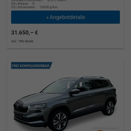
Verbrauch kombiniert:
4,70 l/100km
CO
-Klasse:
D
2
CO
-Emissionen:
124,00 g/km
2
» Angebotdetails
31.650,– €
incl. 19% MwSt.