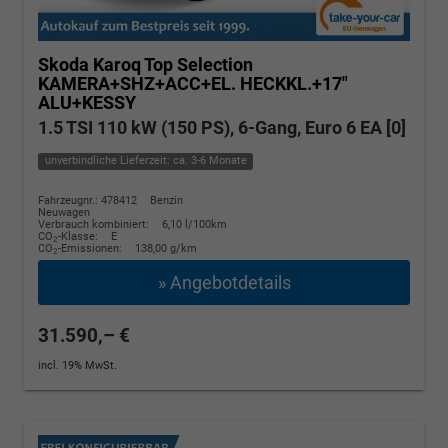
Skoda Karoq
Top Selection
KAMERA+SHZ+ACC+EL. HECKKL.+17"
ALU+KESSY
1.5 TSI 110 kW (150 PS), 6-Gang, Euro 6 EA [0]
unverbindliche Lieferzeit: ca. 3-6 Monate
Fahrzeugnr.: 478412
Benzin
Neuwagen
Verbrauch kombiniert:
6,10 l/100km
CO
-Klasse:
E
2
CO
-Emissionen:
138,00 g/km
2
» Angebotdetails
31.590,– €
incl. 19% MwSt.