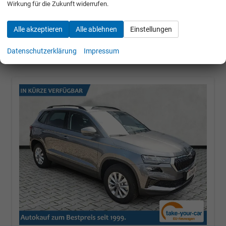
Wirkung für die Zukunft widerrufen.
30.684,– €
Alle akzeptieren
Alle ablehnen
Einstellungen
incl. 19% MwSt.
UVP:
40.740,– €
Datenschutzerklärung
Impressum