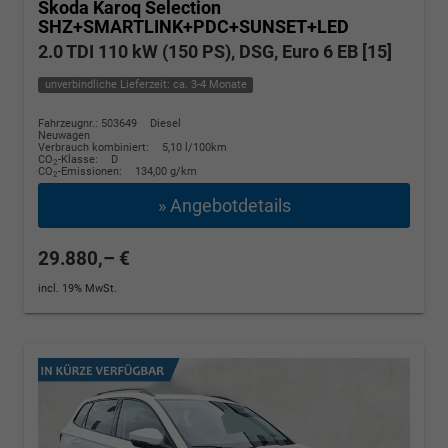
Skoda Karoq
Selection
SHZ+SMARTLINK+PDC+SUNSET+LED
2.0 TDI 110 kW (150 PS), DSG, Euro 6 EB [15]
unverbindliche Lieferzeit: ca. 3-4 Monate
Fahrzeugnr.: 503649
Diesel
Neuwagen
Verbrauch kombiniert:
5,10 l/100km
CO
-Klasse:
D
2
CO
-Emissionen:
134,00 g/km
2
» Angebotdetails
29.880,– €
incl. 19% MwSt.