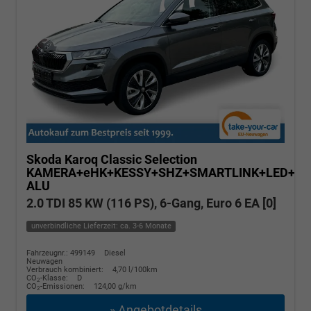
Skoda Karoq
Classic Selection
KAMERA+eHK+KESSY+SHZ+SMARTLINK+LED+16
ALU
2.0 TDI 85 KW (116 PS), 6-Gang, Euro 6 EA [0]
unverbindliche Lieferzeit: ca. 3-6 Monate
Fahrzeugnr.: 499149
Diesel
Neuwagen
Verbrauch kombiniert:
4,70 l/100km
CO
-Klasse:
D
2
CO
-Emissionen:
124,00 g/km
2
» Angebotdetails