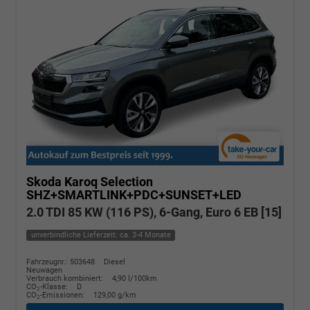
Skoda Karoq
Selection
SHZ+SMARTLINK+PDC+SUNSET+LED
2.0 TDI 85 KW (116 PS), 6-Gang, Euro 6 EB [15]
unverbindliche Lieferzeit: ca. 3-4 Monate
Fahrzeugnr.: 503648
Diesel
Neuwagen
Verbrauch kombiniert:
4,90 l/100km
CO
-Klasse:
D
2
CO
-Emissionen:
129,00 g/km
2