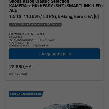
Skoda Karoq
Classic Selection
KAMERA+eHK+KESSY+SHZ+SMARTLINK+LED+16
ALU
1.5 TSI 110 kW (150 PS), 6-Gang, Euro 6 EA [0]
unverbindliche Lieferzeit: ca. 3-6 Monate
Fahrzeugnr.: 499147
Benzin
Neuwagen
Verbrauch kombiniert:
6,10 l/100km
CO
-Klasse:
E
2
CO
-Emissionen:
138,00 g/km
2
» Angebotdetails
28.880,– €
incl. 19% MwSt.