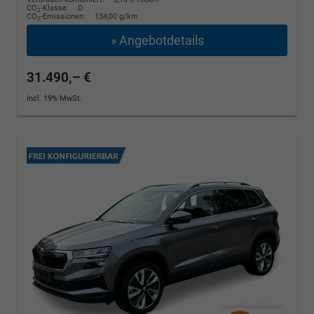
CO
-Klasse:
D
2
CO
-Emissionen:
134,00 g/km
2
» Angebotdetails
31.490,– €
incl. 19% MwSt.