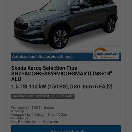
Skoda Karoq
Selection Plus
SHZ+ACC+KESSY+VICO+SMARTLINK+18''
ALU
1.5 TSI 110 kW (150 PS), DSG, Euro 6 EA [2]
unverbindliche Lieferzeit: ca. 2-3 Monate
Fahrzeugnr.: 481675
Benzin
Neuwagen
Verbrauch kombiniert:
6,10 l/100km
CO
-Klasse:
E
2
CO
-Emissionen:
140,00 g/km
2
» Angebotdetails