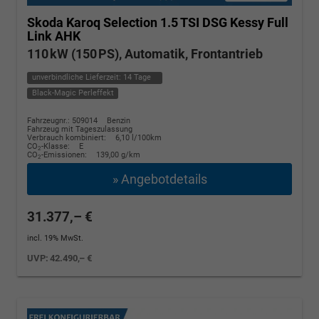
Skoda Karoq
Selection 1.5 TSI DSG Kessy Full
Link AHK
110 kW (150 PS), Automatik, Frontantrieb
unverbindliche Lieferzeit:
14 Tage
Black-Magic Perleffekt
Fahrzeugnr.: 509014
Benzin
Fahrzeug mit Tageszulassung
Verbrauch kombiniert:
6,10 l/100km
CO
-Klasse:
E
2
CO
-Emissionen:
139,00 g/km
2
» Angebotdetails
31.377,– €
incl. 19% MwSt.
UVP:
42.490,– €