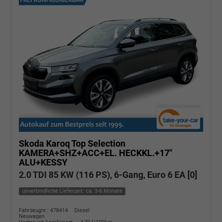
Skoda Karoq
Top Selection
KAMERA+SHZ+ACC+EL. HECKKL.+17"
ALU+KESSY
2.0 TDI 85 KW (116 PS), 6-Gang, Euro 6 EA [0]
unverbindliche Lieferzeit: ca. 3-6 Monate
Fahrzeugnr.: 478414
Diesel
Neuwagen