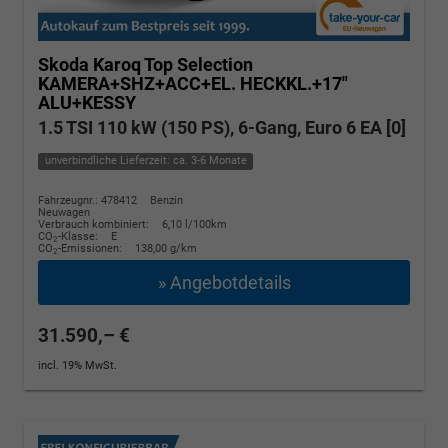
Skoda Karoq
Top Selection
KAMERA+SHZ+ACC+EL. HECKKL.+17"
ALU+KESSY
1.5 TSI 110 kW (150 PS), 6-Gang, Euro 6 EA [0]
unverbindliche Lieferzeit: ca. 3-6 Monate
Fahrzeugnr.: 478412
Benzin
Neuwagen
Verbrauch kombiniert:
6,10 l/100km
CO
-Klasse:
E
2
CO
-Emissionen:
138,00 g/km
2
» Angebotdetails
31.590,– €
incl. 19% MwSt.