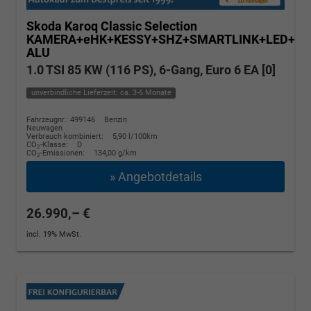
Skoda Karoq
Classic Selection
KAMERA+eHK+KESSY+SHZ+SMARTLINK+LED+16
ALU
1.0 TSI 85 KW (116 PS), 6-Gang, Euro 6 EA [0]
unverbindliche Lieferzeit: ca. 3-6 Monate
Fahrzeugnr.: 499146
Benzin
Neuwagen
Verbrauch kombiniert:
5,90 l/100km
CO
-Klasse:
D
2
CO
-Emissionen:
134,00 g/km
2
» Angebotdetails
26.990,– €
incl. 19% MwSt.