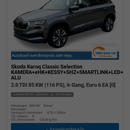
Skoda Karoq
Classic Selection
KAMERA+eHK+KESSY+SHZ+SMARTLINK+LED+16
ALU
2.0 TDI 85 KW (116 PS), 6-Gang, Euro 6 EA [0]
unverbindliche Lieferzeit: ca. 3-6 Monate
Fahrzeugnr.: 499149
Diesel
Neuwagen
Verbrauch kombiniert:
4,70 l/100km
CO
-Klasse:
D
2
CO
-Emissionen:
124,00 g/km
2
» Angebotdetails