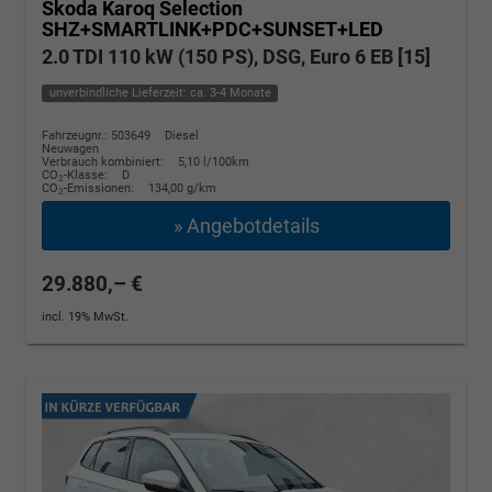
Skoda Karoq
Selection
SHZ+SMARTLINK+PDC+SUNSET+LED
2.0 TDI 110 kW (150 PS), DSG, Euro 6 EB [15]
unverbindliche Lieferzeit: ca. 3-4 Monate
Fahrzeugnr.: 503649
Diesel
Neuwagen
Verbrauch kombiniert:
5,10 l/100km
CO
-Klasse:
D
2
CO
-Emissionen:
134,00 g/km
2
» Angebotdetails
29.880,– €
incl. 19% MwSt.