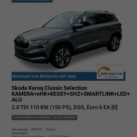
Skoda Karoq
Classic Selection
KAMERA+eHK+KESSY+SHZ+SMARTLINK+LED+16
ALU
2.0 TDI 110 KW (150 PS), DSG, Euro 6 EA [0]
unverbindliche Lieferzeit: ca. 3-6 Monate
Fahrzeugnr.: 499150
Diesel
Neuwagen
Verbrauch kombiniert:
5,10 l/100km