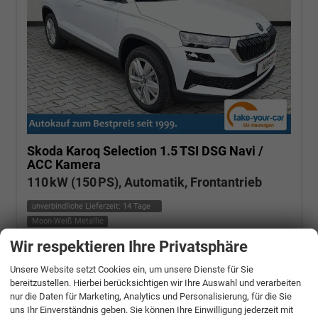
Skoda Karoq
Selection 1.5 TSI DSG Navi /
ACC Kamera
110 kW (150 PS), Automatik, Frontantrieb
unverbindliche Lieferzeit:
14 Tage
Moon-Weiß Metallic
Wir respektieren Ihre Privatsphäre
Fahrzeugnr.: 506662
Benzin
Fahrzeug mit Tageszulassung
Verbrauch kombiniert:
6,20 l/100km
Unsere Website setzt Cookies ein, um unsere Dienste für Sie
CO
-Klasse:
E
2
bereitzustellen. Hierbei berücksichtigen wir Ihre Auswahl und verarbeiten
CO
-Emissionen:
140,00 g/km
2
nur die Daten für Marketing, Analytics und Personalisierung, für die Sie
» Angebotdetails
uns Ihr Einverständnis geben. Sie können Ihre Einwilligung jederzeit mit