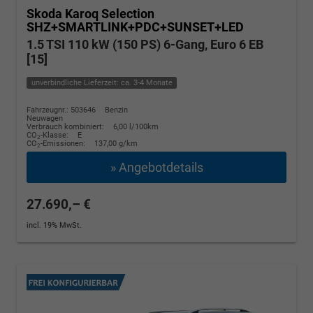
Skoda Karoq
Selection
SHZ+SMARTLINK+PDC+SUNSET+LED
1.5 TSI 110 kW (150 PS) 6-Gang, Euro 6 EB
[15]
unverbindliche Lieferzeit: ca. 3-4 Monate
Fahrzeugnr.: 503646
Benzin
Neuwagen
Verbrauch kombiniert:
6,00 l/100km
CO
-Klasse:
E
2
CO
-Emissionen:
137,00 g/km
2
» Angebotdetails
27.690,– €
incl. 19% MwSt.