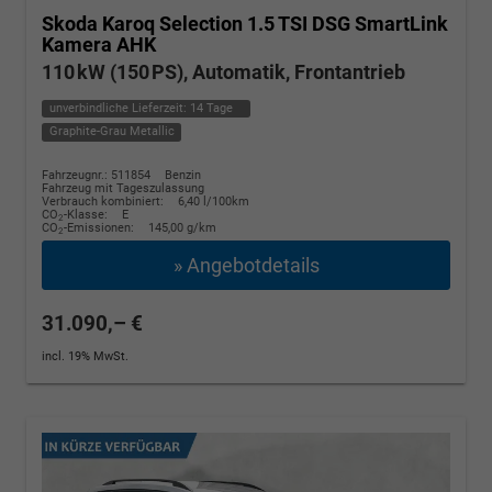
Skoda Karoq
Selection 1.5 TSI DSG SmartLink
Kamera AHK
110 kW (150 PS), Automatik, Frontantrieb
unverbindliche Lieferzeit:
14 Tage
Graphite-Grau Metallic
Fahrzeugnr.: 511854
Benzin
Fahrzeug mit Tageszulassung
Verbrauch kombiniert:
6,40 l/100km
CO
-Klasse:
E
2
CO
-Emissionen:
145,00 g/km
2
» Angebotdetails
31.090,– €
incl. 19% MwSt.