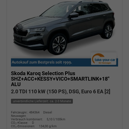
Skoda Karoq
Selection Plus
SHZ+ACC+KESSY+VICO+SMARTLINK+18''
ALU
2.0 TDI 110 kW (150 PS), DSG, Euro 6 EA [2]
unverbindliche Lieferzeit: ca. 2-3 Monate
Fahrzeugnr.: 484364
Diesel
Neuwagen
Verbrauch kombiniert:
5,10 l/100km
CO
-Klasse:
D
2
CO
-Emissionen:
134,00 g/km
2