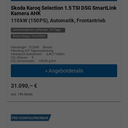
Skoda Karoq
Selection 1.5 TSI DSG SmartLink
Kamera AHK
110 kW (150 PS), Automatik, Frontantrieb
unverbindliche Lieferzeit:
14 Tage
Black-Magic Perleffekt
Fahrzeugnr.: 512045
Benzin
Fahrzeug mit Tageszulassung
Verbrauch kombiniert:
6,40 l/100km
CO
-Klasse:
E
2
CO
-Emissionen:
145,00 g/km
2
» Angebotdetails
31.090,– €
incl. 19% MwSt.