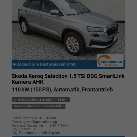
Skoda Karoq
Selection 1.5 TSI DSG SmartLink
Kamera AHK
110 kW (150 PS), Automatik, Frontantrieb
unverbindliche Lieferzeit:
14 Tage
Smokey Diamond-Silber Metallic
Fahrzeugnr.: 511856
Benzin
Fahrzeug mit Tageszulassung
Verbrauch kombiniert:
6,40 l/100km
CO
-Klasse:
E
2
CO
-Emissionen:
145,00 g/km
2