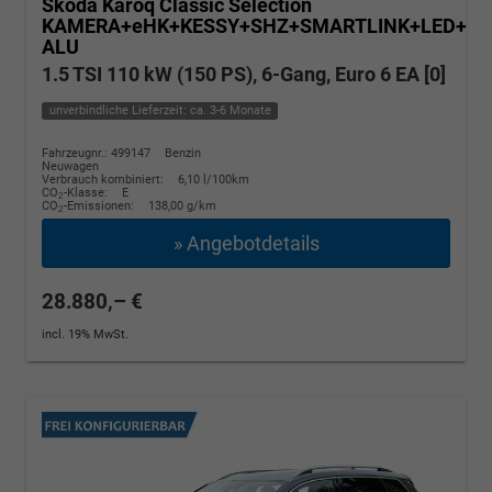
Skoda Karoq
Classic Selection
KAMERA+eHK+KESSY+SHZ+SMARTLINK+LED+16
ALU
1.5 TSI 110 kW (150 PS), 6-Gang, Euro 6 EA [0]
unverbindliche Lieferzeit: ca. 3-6 Monate
Fahrzeugnr.: 499147
Benzin
Neuwagen
Verbrauch kombiniert:
6,10 l/100km
CO
-Klasse:
E
2
CO
-Emissionen:
138,00 g/km
2
» Angebotdetails
28.880,– €
incl. 19% MwSt.