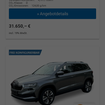
Verbrauch kombiniert:
4,70 l/100km
CO
-Klasse:
D
2
CO
-Emissionen:
124,00 g/km
2
» Angebotdetails
31.650,– €
incl. 19% MwSt.