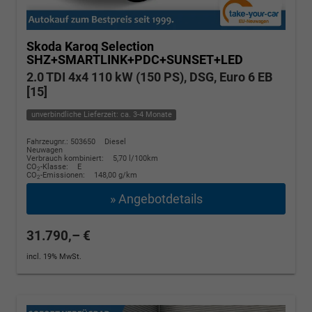
Skoda Karoq
Selection
SHZ+SMARTLINK+PDC+SUNSET+LED
2.0 TDI 4x4 110 kW (150 PS), DSG, Euro 6 EB
[15]
unverbindliche Lieferzeit: ca. 3-4 Monate
Fahrzeugnr.: 503650
Diesel
Neuwagen
Verbrauch kombiniert:
5,70 l/100km
CO
-Klasse:
E
2
CO
-Emissionen:
148,00 g/km
2
» Angebotdetails
31.790,– €
incl. 19% MwSt.