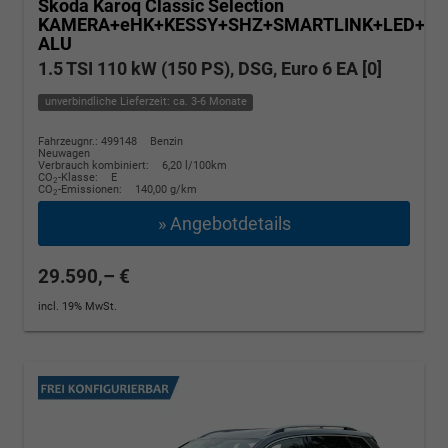
Skoda Karoq
Classic Selection
KAMERA+eHK+KESSY+SHZ+SMARTLINK+LED+16
ALU
1.5 TSI 110 kW (150 PS), DSG, Euro 6 EA [0]
unverbindliche Lieferzeit: ca. 3-6 Monate
Fahrzeugnr.: 499148
Benzin
Neuwagen
Verbrauch kombiniert:
6,20 l/100km
CO
-Klasse:
E
2
CO
-Emissionen:
140,00 g/km
2
» Angebotdetails
29.590,– €
incl. 19% MwSt.