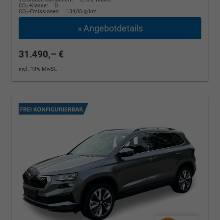
CO
-Klasse:
D
2
CO
-Emissionen:
134,00 g/km
2
» Angebotdetails
31.490,– €
incl. 19% MwSt.