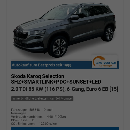
Skoda Karoq
Selection
SHZ+SMARTLINK+PDC+SUNSET+LED
2.0 TDI 85 KW (116 PS), 6-Gang, Euro 6 EB [15]
unverbindliche Lieferzeit: ca. 3-4 Monate
Fahrzeugnr.: 503648
Diesel
Neuwagen
Verbrauch kombiniert:
4,90 l/100km
CO
-Klasse:
D
2
CO
-Emissionen:
129,00 g/km
2