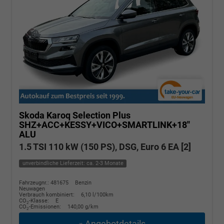
Skoda Karoq
Selection Plus
SHZ+ACC+KESSY+VICO+SMARTLINK+18''
ALU
1.5 TSI 110 kW (150 PS), DSG, Euro 6 EA [2]
unverbindliche Lieferzeit: ca. 2-3 Monate
Fahrzeugnr.: 481675
Benzin
Neuwagen
Verbrauch kombiniert:
6,10 l/100km
CO
-Klasse:
E
2
CO
-Emissionen:
140,00 g/km
2
» Angebotdetails