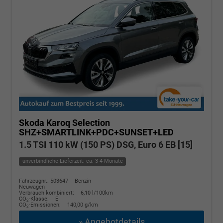
Skoda Karoq
Selection
SHZ+SMARTLINK+PDC+SUNSET+LED
1.5 TSI 110 kW (150 PS) DSG, Euro 6 EB [15]
unverbindliche Lieferzeit: ca. 3-4 Monate
Fahrzeugnr.: 503647
Benzin
Neuwagen
Verbrauch kombiniert:
6,10 l/100km
CO
-Klasse:
E
2
CO
-Emissionen:
140,00 g/km
2
» Angebotdetails