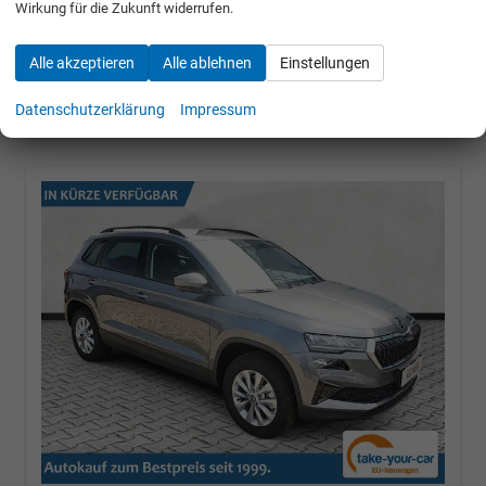
Wirkung für die Zukunft widerrufen.
30.684,– €
Alle akzeptieren
Alle ablehnen
Einstellungen
incl. 19% MwSt.
UVP:
40.740,– €
Datenschutzerklärung
Impressum