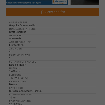
Jetzt anrufen
AUSSENFARBE
Graphite Grau metallic
INNENAUSSTATTUNG
Stoff Sportline
GETRIEBE
Automatik
ANTRIEBSACHSE
Frontantrieb
ZYLINDER
4
PARTIKELFILTER
1
SCHADSTOFFKLASSE
Euro 6d-TEMP
HUBRAUM
1.498 ccm
LEISTUNG
110 kW (150 PS)
KRAFTSTOFF
Benzin
KATEGORIE
SUV/Geländewagen/Pickup
KILOMETERSTAND
10 km
ERSTZULASSUNG
12.06.2026