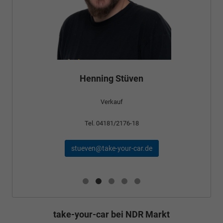
Henning Stüven
Verkauf
Tel. 04181/2176-18
stueven@take-your-car.de
take-your-car bei NDR Markt