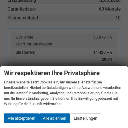
Erstzulassung
12.06.2026
Garantiedauer
60 Monate
Kilometerstand
10
UVP ohne
50.970,– €
Überführungskosten
Sie sparen:
14.420,– €
28,3%
36.550,– €
Gesamtpreis
Wir respektieren Ihre Privatsphäre
incl. 19% MwSt. und den Kosten für Überführung und Kfz-Brief
Unsere Website setzt Cookies ein, um unsere Dienste für Sie
bereitzustellen. Hierbei berücksichtigen wir Ihre Auswahl und verarbeiten
nur die Daten für Marketing, Analytics und Personalisierung, für die Sie
Bestellunterlagen anfordern
uns Ihr Einverständnis geben. Sie können Ihre Einwilligung jederzeit mit
Wirkung für die Zukunft widerrufen.
Angebot anfordern
Alle akzeptieren
Alle ablehnen
Einstellungen
Merken