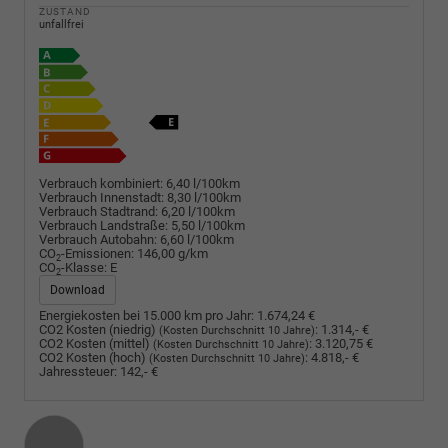
ZUSTAND
unfallfrei
Verbrauch kombiniert:
6,40 l/100km
Verbrauch Innenstadt:
8,30 l/100km
Verbrauch Stadtrand:
6,20 l/100km
Verbrauch Landstraße:
5,50 l/100km
Verbrauch Autobahn:
6,60 l/100km
CO
-Emissionen:
146,00 g/km
2
CO
-Klasse:
E
2
Download
Energiekosten bei 15.000 km pro Jahr:
1.674,24 €
CO2 Kosten (niedrig)
:
1.314,- €
(Kosten Durchschnitt 10 Jahre)
CO2 Kosten (mittel)
:
3.120,75 €
(Kosten Durchschnitt 10 Jahre)
CO2 Kosten (hoch)
:
4.818,- €
(Kosten Durchschnitt 10 Jahre)
Jahressteuer:
142,- €