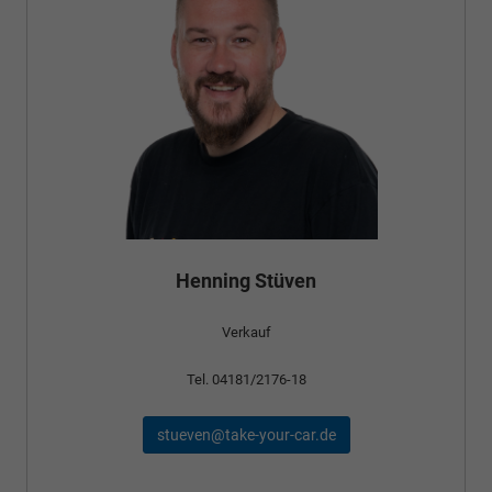
Henning Stüven
Verkauf
Tel. 04181/2176-18
stueven@take-your-car.de