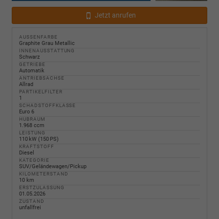
Jetzt anrufen
AUSSENFARBE
Graphite Grau Metallic
INNENAUSSTATTUNG
Schwarz
GETRIEBE
Automatik
ANTRIEBSACHSE
Allrad
PARTIKELFILTER
1
SCHADSTOFFKLASSE
Euro 6
HUBRAUM
1.968 ccm
LEISTUNG
110 kW (150 PS)
KRAFTSTOFF
Diesel
KATEGORIE
SUV/Geländewagen/Pickup
KILOMETERSTAND
10 km
ERSTZULASSUNG
01.05.2026
ZUSTAND
unfallfrei