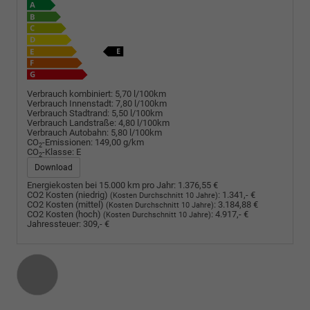
Verbrauch kombiniert:
5,70 l/100km
Verbrauch Innenstadt:
7,80 l/100km
Verbrauch Stadtrand:
5,50 l/100km
Verbrauch Landstraße:
4,80 l/100km
Verbrauch Autobahn:
5,80 l/100km
CO
-Emissionen:
149,00 g/km
2
CO
-Klasse:
E
2
Download
Energiekosten bei 15.000 km pro Jahr:
1.376,55 €
CO2 Kosten (niedrig)
:
1.341,- €
(Kosten Durchschnitt 10 Jahre)
CO2 Kosten (mittel)
:
3.184,88 €
(Kosten Durchschnitt 10 Jahre)
CO2 Kosten (hoch)
:
4.917,- €
(Kosten Durchschnitt 10 Jahre)
Jahressteuer:
309,- €