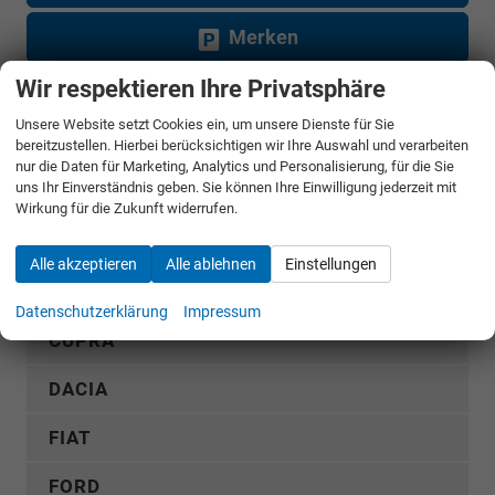
Merken
Wir respektieren Ihre Privatsphäre
Jetzt anrufen
Unsere Website setzt Cookies ein, um unsere Dienste für Sie
bereitzustellen. Hierbei berücksichtigen wir Ihre Auswahl und verarbeiten
Fahrzeugnr.
nur die Daten für Marketing, Analytics und Personalisierung, für die Sie
uns Ihr Einverständnis geben. Sie können Ihre Einwilligung jederzeit mit
Wirkung für die Zukunft widerrufen.
Rückruf anfordern
Alle akzeptieren
Alle ablehnen
Einstellungen
AUDI
Datenschutzerklärung
Impressum
CUPRA
DACIA
FIAT
FORD