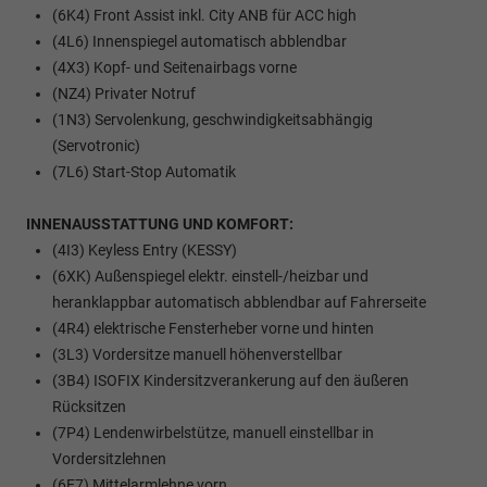
(6K4) Front Assist inkl. City ANB für ACC high
(4L6) Innenspiegel automatisch abblendbar
(4X3) Kopf- und Seitenairbags vorne
(NZ4) Privater Notruf
(1N3) Servolenkung, geschwindigkeitsabhängig
(Servotronic)
(7L6) Start-Stop Automatik
INNENAUSSTATTUNG UND KOMFORT:
(4I3) Keyless Entry (KESSY)
(6XK) Außenspiegel elektr. einstell-/heizbar und
heranklappbar automatisch abblendbar auf Fahrerseite
(4R4) elektrische Fensterheber vorne und hinten
(3L3) Vordersitze manuell höhenverstellbar
(3B4) ISOFIX Kindersitzverankerung auf den äußeren
Rücksitzen
(7P4) Lendenwirbelstütze, manuell einstellbar in
Vordersitzlehnen
(6E7) Mittelarmlehne vorn