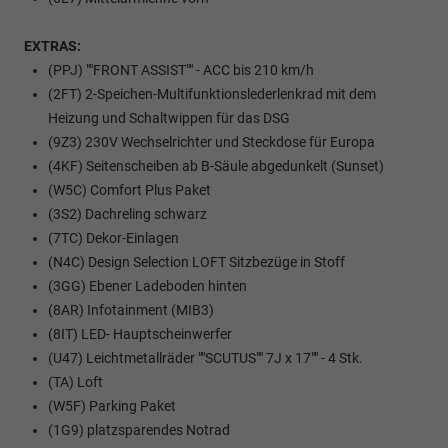
EXTRAS:
(PPJ) ""FRONT ASSIST"" - ACC bis 210 km/h
(2FT) 2-Speichen-Multifunktionslederlenkrad mit dem
Heizung und Schaltwippen für das DSG
(9Z3) 230V Wechselrichter und Steckdose für Europa
(4KF) Seitenscheiben ab B-Säule abgedunkelt (Sunset)
(W5C) Comfort Plus Paket
(3S2) Dachreling schwarz
(7TC) Dekor-Einlagen
(N4C) Design Selection LOFT Sitzbezüge in Stoff
(3GG) Ebener Ladeboden hinten
(8AR) Infotainment (MIB3)
(8IT) LED- Hauptscheinwerfer
(U47) Leichtmetallräder ""SCUTUS"" 7J x 17"" - 4 Stk.
(TA) Loft
(W5F) Parking Paket
(1G9) platzsparendes Notrad