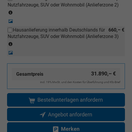
Nutzfahrzeuge, SUV oder Wohnmobil (Anlieferzone 2)
Inselanlieferungen)
(Anlieferzonen
siehe
Detail-
Karte)
Foto
Hausanlieferung innerhalb Deutschlands für
660,– €
(ausgenommen
Nutzfahrzeuge, SUV oder Wohnmobil (Anlieferzone 3)
Inselanlieferungen)
(Anlieferzonen
siehe
Detail-
Karte)
Foto
(ausgenommen
Inselanlieferungen)
31.890,– €
Gesamtpreis
incl. 19% MwSt. und den Kosten für Überführung und Kfz-Brief
Bestellunterlagen anfordern
Angebot anfordern
Merken