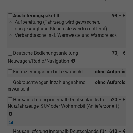
Auslieferungspaket II
99,– €
Aufbereitung (Fahrzeug wird gewaschen,
ausgesaugt und Klebereste werden entfernt)
Verbandtasche inkl. Warnweste und Warndreieck
Deutsche Bedienungsanleitung
70,– €
(Hinweis:
Neuwagen/Radio/Navigation
Kann
Finanzierungsangebot erwünscht
ohne Aufpreis
auch
bei
Gebrauchtwagen-Inzahlungnahme
ohne Aufpreis
einem
erwünscht
deutschen
Händler
Hausanlieferung innerhalb Deutschlands für
520,– €
kostengünstiger
Nutzfahrzeuge, SUV oder Wohnmobil (Anlieferzone 1)
nachbestellt
(Anlieferzonen
werden)
siehe
Detail-
Karte)
Foto
Hausanlieferung innerhalb Deutschlands für
610,– €
(ausgenommen