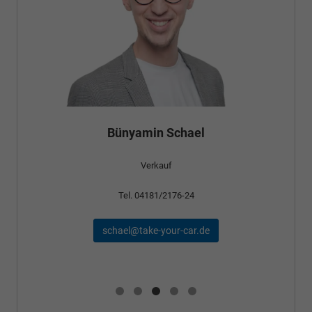
Bünyamin Schael
Verkauf
Tel. 04181/2176-24
schael@take-your-car.de