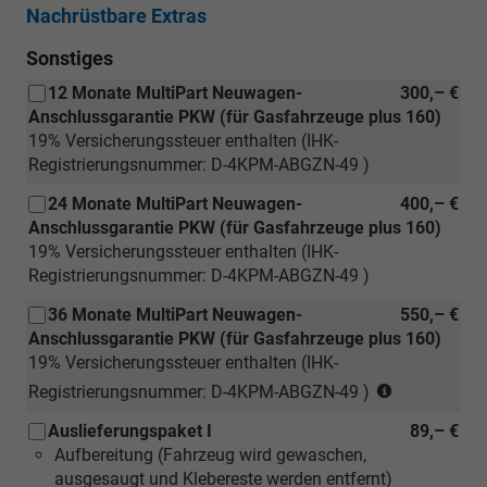
Nachrüstbare Extras
[PDC]
Kessy
Sonstiges
mit
12 Monate MultiPart Neuwagen-
300,– €
Diebstahlwarnanlage
Anschlussgarantie PKW (für Gasfahrzeuge plus 160)
)
19% Versicherungssteuer enthalten (IHK-
Registrierungsnummer: D-4KPM-ABGZN-49 )
24 Monate MultiPart Neuwagen-
400,– €
Anschlussgarantie PKW (für Gasfahrzeuge plus 160)
19% Versicherungssteuer enthalten (IHK-
Registrierungsnummer: D-4KPM-ABGZN-49 )
36 Monate MultiPart Neuwagen-
550,– €
Anschlussgarantie PKW (für Gasfahrzeuge plus 160)
19% Versicherungssteuer enthalten (IHK-
(nur
Registrierungsnummer: D-4KPM-ABGZN-49 )
für
Auslieferungspaket I
89,– €
Neuwagen)
Aufbereitung (Fahrzeug wird gewaschen,
ausgesaugt und Klebereste werden entfernt)