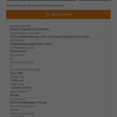
Beispielbilder, ggf. teilweise mit Sonderausstattung
Jetzt anrufen
AUSSENFARBE
5X5X
Graphite-Grau Metallic
INNENAUSSTATTUNG
TA
Stoffausstattung "Loft" in Schwarz, Dachhimmel in Grau
GETRIEBE
Doppelkupplungsgetriebe (DSG)
ANTRIEBSACHSE
Frontantrieb
ZYLINDER
4
PARTIKELFILTER
1
SCHADSTOFFKLASSE
Euro 6 EB
HUBRAUM
1.498 ccm
LEISTUNG
110 kW (150 PS)
KRAFTSTOFF
Benzin
KATEGORIE
SUV/Geländewagen/Pickup
KILOMETERSTAND
10 km
ERSTZULASSUNG