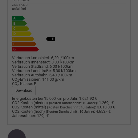
17.06.2026
ZUSTAND
unfallfrei
Verbrauch kombiniert:
6,20 l/100km
Verbrauch Innenstadt:
8,00 l/100km
Verbrauch Stadtrand:
6,00 l/100km
Verbrauch Landstraße:
5,30 l/100km
Verbrauch Autobahn:
6,40 l/100km
CO
-Emissionen:
141,00 g/km
2
CO
-Klasse:
E
2
Download
Energiekosten bei 15.000 km pro Jahr:
1.621,92 €
CO2 Kosten (niedrig)
:
1.269,- €
(Kosten Durchschnitt 10 Jahre)
CO2 Kosten (mittel)
:
3.013,88 €
(Kosten Durchschnitt 10 Jahre)
CO2 Kosten (hoch)
:
4.653,- €
(Kosten Durchschnitt 10 Jahre)
Jahressteuer:
129,- €