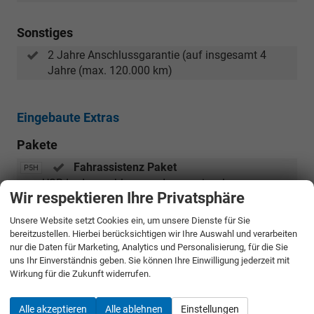
Sonstiges
2 Jahre Anschlussgarantie (auf insgesamt 4
Jahre (max. 120.000 km)
Eingebaute Extras
Pakete
Fahrassistenz Paket
P5H
USB-Ladeanschluss am Innenspiegel
Wir respektieren Ihre Privatsphäre
Adaptiver Abstandsassistent (ACC) mit
Regelbereich bis 210 km/h
Unsere Website setzt Cookies ein, um unsere Dienste für Sie
Adaptiver Spurhalteassistent
bereitzustellen. Hierbei berücksichtigen wir Ihre Auswahl und verarbeiten
Verkehrszeichenerkennung
nur die Daten für Marketing, Analytics und Personalisierung, für die Sie
Spurwechselassistent (Blind-Spot Detection)
uns Ihr Einverständnis geben. Sie können Ihre Einwilligung jederzeit mit
Wirkung für die Zukunft widerrufen.
Parken-Paket
W5F
Parksensoren vorn
Alle akzeptieren
Alle ablehnen
Einstellungen
Rückfahrkamera