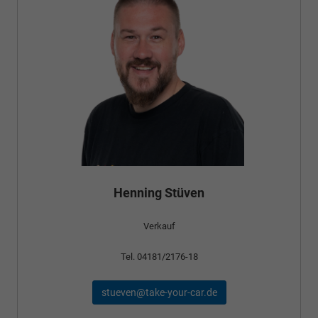
Henning Stüven
Verkauf
Tel. 04181/2176-18
stueven@take-your-car.de