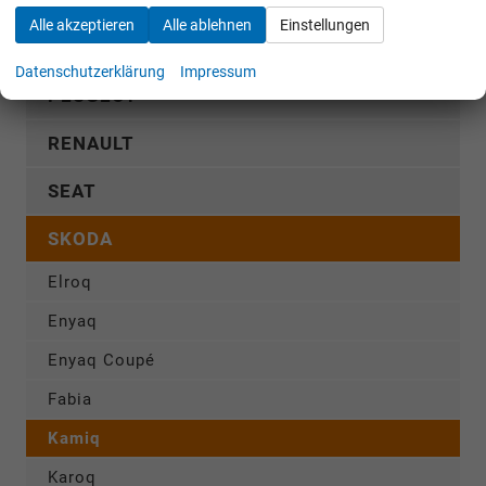
OMODA
Alle akzeptieren
Alle ablehnen
Einstellungen
OPEL
Datenschutzerklärung
Impressum
PEUGEOT
RENAULT
SEAT
SKODA
Elroq
Enyaq
Enyaq Coupé
Fabia
Kamiq
Karoq