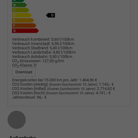
Verbrauch kombiniert:
5,60 l/100km
Verbrauch Innenstadt:
6,90 l/100km
Verbrauch Stadtrand:
5,40 l/100km
Verbrauch Landstraße:
4,80 l/100km
Verbrauch Autobahn:
5,90 l/100km
CO
-Emissionen:
127,00 g/km
2
CO
-Klasse:
D
2
Download
Energiekosten bei 15.000 km pro Jahr:
1.464,96 €
CO2 Kosten (niedrig)
:
1.143,- €
(Kosten Durchschnitt 10 Jahre)
CO2 Kosten (mittel)
:
2.714,62 €
(Kosten Durchschnitt 10 Jahre)
CO2 Kosten (hoch)
:
4.191,- €
(Kosten Durchschnitt 10 Jahre)
Jahressteuer:
86,- €