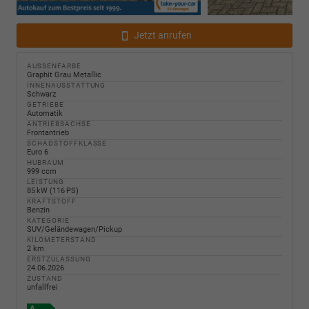
Jetzt anrufen
AUSSENFARBE
Graphit Grau Metallic
INNENAUSSTATTUNG
Schwarz
GETRIEBE
Automatik
ANTRIEBSACHSE
Frontantrieb
SCHADSTOFFKLASSE
Euro 6
HUBRAUM
999 ccm
LEISTUNG
85 kW (116 PS)
KRAFTSTOFF
Benzin
KATEGORIE
SUV/Geländewagen/Pickup
KILOMETERSTAND
2 km
ERSTZULASSUNG
24.06.2026
ZUSTAND
unfallfrei