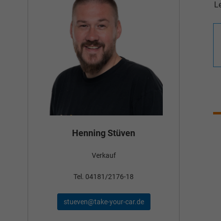
L
Bün
Henning Stüven
Verkauf
nden
Tel
Tel. 04181/2176-18
schae
stueven@take-your-car.de
de