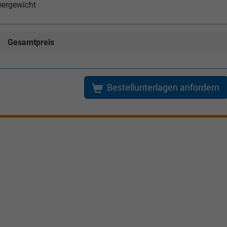
eergewicht
Gesamtpreis
Bestellunterlagen anfordern
Tom Wollschläger
yamin Schael
Verkauf
Verkauf
Tel. 04181/2176-21
. 04181/2176-24
wollschlaeger@take-your-car.de
l@take-your-car.de