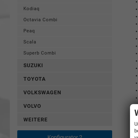
Kodiaq
Octavia Combi
Peaq
Scala
Superb Combi
SUZUKI
TOYOTA
VOLKSWAGEN
VOLVO
WEITERE
U
b
Konfigurator 2
v