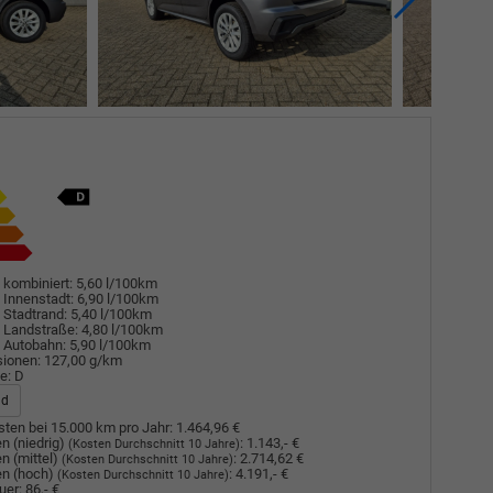
 kombiniert:
5,60 l/100km
 Innenstadt:
6,90 l/100km
 Stadtrand:
5,40 l/100km
 Landstraße:
4,80 l/100km
 Autobahn:
5,90 l/100km
sionen:
127,00 g/km
e:
D
ad
ten bei 15.000 km pro Jahr:
1.464,96 €
n (niedrig)
:
1.143,- €
(Kosten Durchschnitt 10 Jahre)
n (mittel)
:
2.714,62 €
(Kosten Durchschnitt 10 Jahre)
n (hoch)
:
4.191,- €
(Kosten Durchschnitt 10 Jahre)
uer:
86,- €