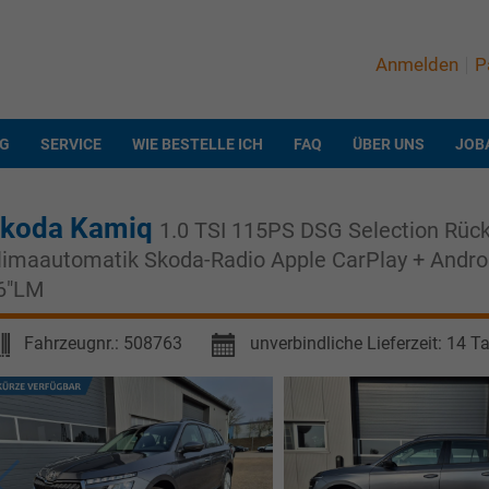
Anmelden
P
NG
SERVICE
WIE BESTELLE ICH
FAQ
ÜBER UNS
JOB
koda Kamiq
1.0 TSI 115PS DSG Selection Rüc
limaautomatik Skoda-Radio Apple CarPlay + Andr
6"LM
Fahrzeugnr.:
508763
unverbindliche Lieferzeit:
14 T