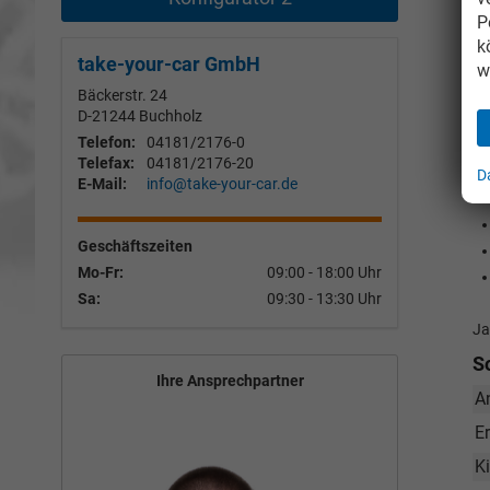
P
k
take-your-car GmbH
w
Bäckerstr. 24
D-21244
Buchholz
Telefon:
04181/2176-0
Telefax:
04181/2176-20
D
E-Mail:
info@take-your-car.de
Geschäftszeiten
Mo-Fr:
09:00 - 18:00 Uhr
Sa:
09:30 - 13:30 Uhr
Ja
S
Ihre Ansprechpartner
A
E
K