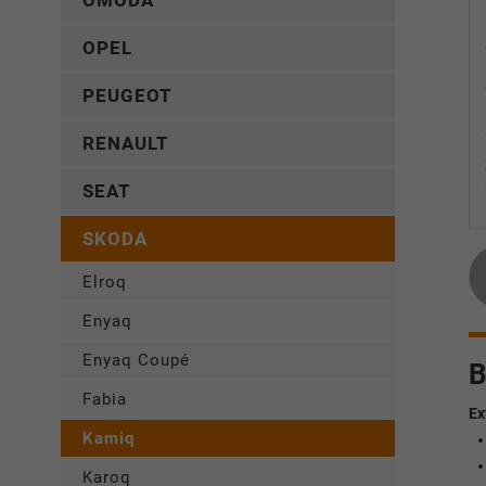
OMODA
OPEL
PEUGEOT
RENAULT
SEAT
SKODA
Elroq
Enyaq
Enyaq Coupé
B
Fabia
Ex
Kamiq
Karoq