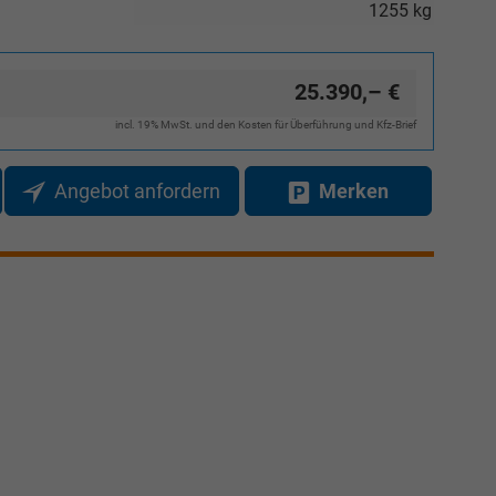
1255 kg
25.390,– €
incl. 19% MwSt. und den Kosten für Überführung und Kfz-Brief
Angebot anfordern
Merken
Elvedin Calakovic
Verkauf
Tel. 04181/2176-27
calakovic@take-your-car.de