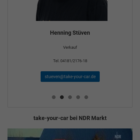
Henning Stüven
Verkauf
Tel. 04181/2176-18
stueven@take-your-car.de
take-your-car bei NDR Markt