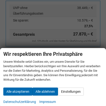
UVP ohne
38.449,– €
Überführungskosten
Sie sparen:
10.579,– €
27,5%
27.870,– €
Gesamtpreis
incl. 19% MwSt. und den Kosten für Überführung und Kfz-Brief
Wir respektieren Ihre Privatsphäre
Bestellunterlagen anfordern
Unsere Website setzt Cookies ein, um unsere Dienste für Sie
Angebot anfordern
bereitzustellen. Hierbei berücksichtigen wir Ihre Auswahl und verarbeiten
nur die Daten für Marketing, Analytics und Personalisierung, für die Sie
uns Ihr Einverständnis geben. Sie können Ihre Einwilligung jederzeit mit
Merken
Wirkung für die Zukunft widerrufen.
Jetzt anrufen
Alle akzeptieren
Alle ablehnen
Einstellungen
Datenschutzerklärung
Impressum
Fahrzeugnr.