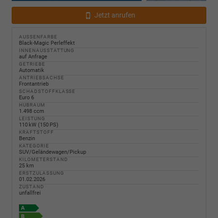
Jetzt anrufen
AUSSENFARBE
Black-Magic Perleffekt
INNENAUSSTATTUNG
auf Anfrage
GETRIEBE
Automatik
ANTRIEBSACHSE
Frontantrieb
SCHADSTOFFKLASSE
Euro 6
HUBRAUM
1.498 ccm
LEISTUNG
110 kW (150 PS)
KRAFTSTOFF
Benzin
KATEGORIE
SUV/Geländewagen/Pickup
KILOMETERSTAND
25 km
ERSTZULASSUNG
01.02.2026
ZUSTAND
unfallfrei