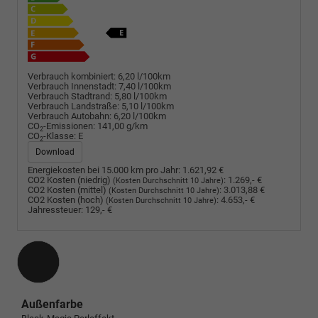
Verbrauch kombiniert:
6,20 l/100km
Verbrauch Innenstadt:
7,40 l/100km
Verbrauch Stadtrand:
5,80 l/100km
Verbrauch Landstraße:
5,10 l/100km
Verbrauch Autobahn:
6,20 l/100km
CO
-Emissionen:
141,00 g/km
2
CO
-Klasse:
E
2
Download
Energiekosten bei 15.000 km pro Jahr:
1.621,92 €
CO2 Kosten (niedrig)
:
1.269,- €
(Kosten Durchschnitt 10 Jahre)
CO2 Kosten (mittel)
:
3.013,88 €
(Kosten Durchschnitt 10 Jahre)
CO2 Kosten (hoch)
:
4.653,- €
(Kosten Durchschnitt 10 Jahre)
Jahressteuer:
129,- €
Außenfarbe