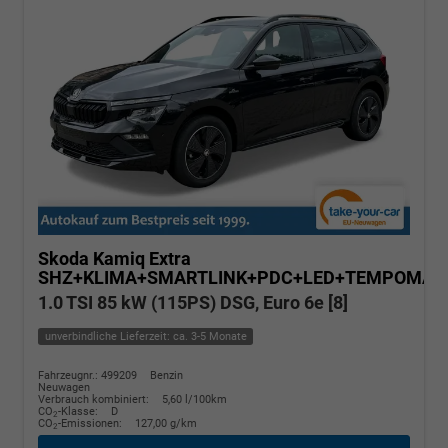
Skoda Kamiq
Extra
SHZ+KLIMA+SMARTLINK+PDC+LED+TEMPOMAT
1.0 TSI 85 kW (115PS) DSG, Euro 6e [8]
unverbindliche Lieferzeit: ca. 3-5 Monate
Fahrzeugnr.: 499209
Benzin
Neuwagen
Verbrauch kombiniert:
5,60 l/100km
CO
-Klasse:
D
2
CO
-Emissionen:
127,00 g/km
2