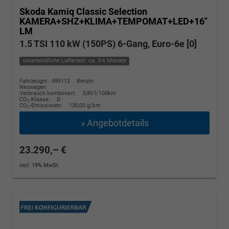
Skoda Kamiq
Classic Selection
KAMERA+SHZ+KLIMA+TEMPOMAT+LED+16"
LM
1.5 TSI 110 kW (150PS) 6-Gang, Euro-6e [0]
unverbindliche Lieferzeit: ca. 3-6 Monate
Fahrzeugnr.: 499112
Benzin
Neuwagen
Verbrauch kombiniert:
5,80 l/100km
CO
-Klasse:
D
2
CO
-Emissionen:
130,00 g/km
2
» Angebotdetails
23.290,– €
incl. 19% MwSt.