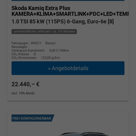
Skoda Kamiq
Extra Plus
KAMERA+KLIMA+SMARTLINK+PDC+LED+TEMPO
1.0 TSI 85 kW (115PS) 6-Gang, Euro-6e [8]
unverbindliche Lieferzeit: ca. 3-5 Monate
Fahrzeugnr.: 499211
Benzin
Neuwagen
Verbrauch kombiniert:
5,40 l/100km
CO
-Klasse:
D
2
CO
-Emissionen:
123,00 g/km
2
» Angebotdetails
22.440,– €
incl. 19% MwSt.