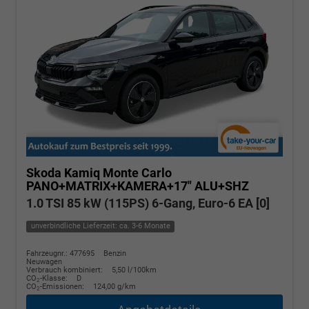
Skoda Kamiq
Monte Carlo
PANO+MATRIX+KAMERA+17" ALU+SHZ
1.0 TSI 85 kW (115PS) 6-Gang, Euro-6 EA [0]
unverbindliche Lieferzeit: ca. 3-6 Monate
Fahrzeugnr.: 477695
Benzin
Neuwagen
Verbrauch kombiniert:
5,50 l/100km
CO
-Klasse:
D
2
CO
-Emissionen:
124,00 g/km
2