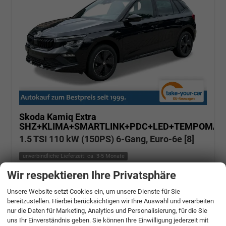
Skoda Kamiq
Extra
SHZ+KLIMA+SMARTLINK+PDC+LED+TEMPOMAT
1.5 TSI 110 kW (150PS) 6-Gang, Euro-6e [8]
unverbindliche Lieferzeit: ca. 3-5 Monate
Wir respektieren Ihre Privatsphäre
Fahrzeugnr.: 508975
Benzin
Neuwagen
Verbrauch kombiniert:
5,70 l/100km
Unsere Website setzt Cookies ein, um unsere Dienste für Sie
CO
-Klasse:
D
2
CO
-Emissionen:
129,00 g/km
bereitzustellen. Hierbei berücksichtigen wir Ihre Auswahl und verarbeiten
2
nur die Daten für Marketing, Analytics und Personalisierung, für die Sie
» Angebotdetails
uns Ihr Einverständnis geben. Sie können Ihre Einwilligung jederzeit mit