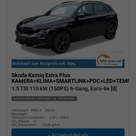
Skoda Kamiq
Extra Plus
KAMERA+KLIMA+SMARTLINK+PDC+LED+TEMPO
1.5 TSI 110 kW (150PS) 6-Gang, Euro-6e [8]
unverbindliche Lieferzeit: ca. 3-5 Monate
Fahrzeugnr.: 499213
Benzin
Neuwagen
Verbrauch kombiniert:
5,70 l/100km
CO
-Klasse:
D
2
CO
-Emissionen:
129,00 g/km
2
» Angebotdetails