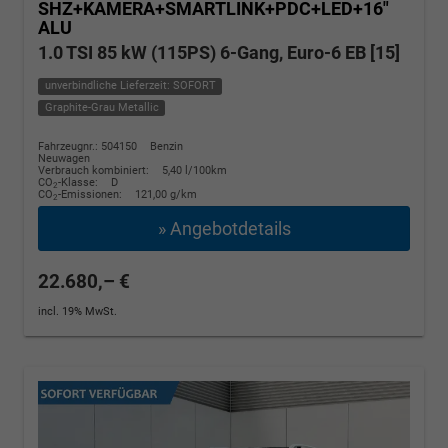
SHZ+KAMERA+SMARTLINK+PDC+LED+16"
ALU
1.0 TSI 85 kW (115PS) 6-Gang, Euro-6 EB [15]
unverbindliche Lieferzeit: SOFORT
Graphite-Grau Metallic
Fahrzeugnr.: 504150
Benzin
Neuwagen
Verbrauch kombiniert:
5,40 l/100km
CO
-Klasse:
D
2
CO
-Emissionen:
121,00 g/km
2
» Angebotdetails
22.680,– €
incl. 19% MwSt.