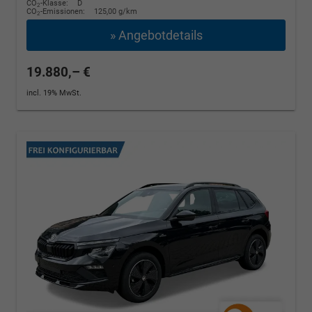
CO
-Klasse:
D
2
CO
-Emissionen:
125,00 g/km
2
» Angebotdetails
19.880,– €
incl. 19% MwSt.