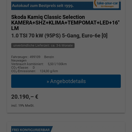
Skoda Kamiq
Classic Selection
KAMERA+SHZ+KLIMA+TEMPOMAT+LED+16"
LM
1.0 TSI 70 kW (95PS) 5-Gang, Euro-6e [0]
unverbindliche Lieferzeit: ca. 3-6 Monate
Fahrzeugnr.: 499109
Benzin
Neuwagen
Verbrauch kombiniert:
5,50 l/100km
CO
-Klasse:
D
2
CO
-Emissionen:
124,00 g/km
2
» Angebotdetails
20.190,– €
incl. 19% MwSt.