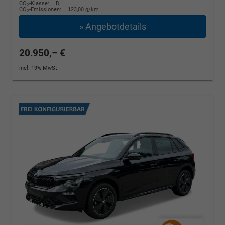
CO
-Klasse:
D
2
CO
-Emissionen:
123,00 g/km
2
» Angebotdetails
20.950,– €
incl. 19% MwSt.