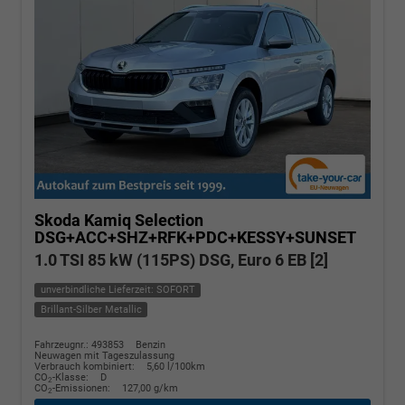
Skoda Kamiq
Selection
DSG+ACC+SHZ+RFK+PDC+KESSY+SUNSET
1.0 TSI 85 kW (115PS) DSG, Euro 6 EB [2]
unverbindliche Lieferzeit: SOFORT
Brillant-Silber Metallic
Fahrzeugnr.: 493853
Benzin
Neuwagen mit Tageszulassung
Verbrauch kombiniert:
5,60 l/100km
CO
-Klasse:
D
2
CO
-Emissionen:
127,00 g/km
2