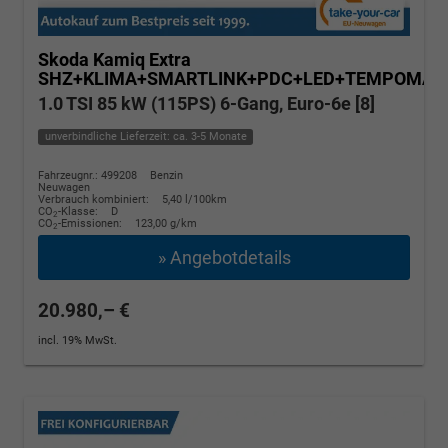
Skoda Kamiq
Extra
SHZ+KLIMA+SMARTLINK+PDC+LED+TEMPOMAT
1.0 TSI 85 kW (115PS) 6-Gang, Euro-6e [8]
unverbindliche Lieferzeit: ca. 3-5 Monate
Fahrzeugnr.: 499208
Benzin
Neuwagen
Verbrauch kombiniert:
5,40 l/100km
CO
-Klasse:
D
2
CO
-Emissionen:
123,00 g/km
2
» Angebotdetails
20.980,– €
incl. 19% MwSt.