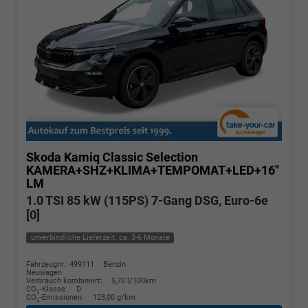
Skoda Kamiq
Classic Selection
KAMERA+SHZ+KLIMA+TEMPOMAT+LED+16"
LM
1.0 TSI 85 kW (115PS) 7-Gang DSG, Euro-6e
[0]
unverbindliche Lieferzeit: ca. 3-6 Monate
Fahrzeugnr.: 499111
Benzin
Neuwagen
Verbrauch kombiniert:
5,70 l/100km
CO
-Klasse:
D
2
CO
-Emissionen:
128,00 g/km
2