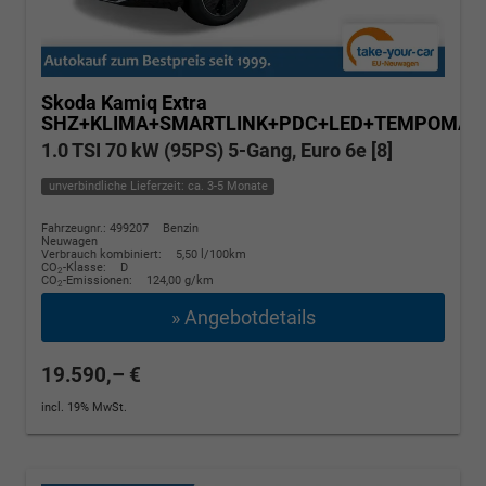
Skoda Kamiq
Extra
SHZ+KLIMA+SMARTLINK+PDC+LED+TEMPOMAT
1.0 TSI 70 kW (95PS) 5-Gang, Euro 6e [8]
unverbindliche Lieferzeit: ca. 3-5 Monate
Fahrzeugnr.: 499207
Benzin
Neuwagen
Verbrauch kombiniert:
5,50 l/100km
CO
-Klasse:
D
2
CO
-Emissionen:
124,00 g/km
2
» Angebotdetails
19.590,– €
incl. 19% MwSt.