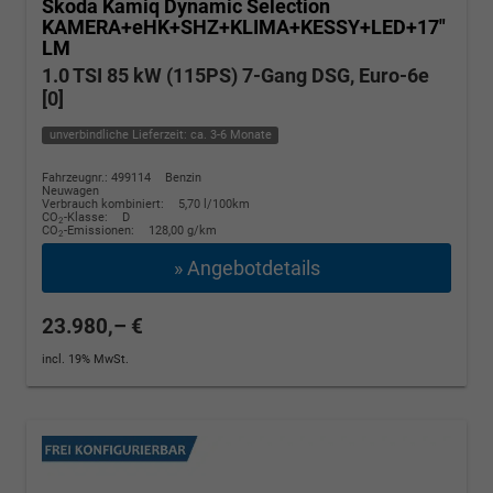
Skoda Kamiq
Dynamic Selection
KAMERA+eHK+SHZ+KLIMA+KESSY+LED+17"
LM
1.0 TSI 85 kW (115PS) 7-Gang DSG, Euro-6e
[0]
unverbindliche Lieferzeit: ca. 3-6 Monate
Fahrzeugnr.: 499114
Benzin
Neuwagen
Verbrauch kombiniert:
5,70 l/100km
CO
-Klasse:
D
2
CO
-Emissionen:
128,00 g/km
2
» Angebotdetails
23.980,– €
incl. 19% MwSt.