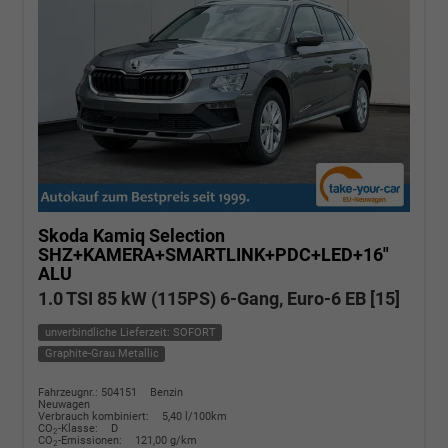
Skoda Kamiq
Selection
SHZ+KAMERA+SMARTLINK+PDC+LED+16"
ALU
1.0 TSI 85 kW (115PS) 6-Gang, Euro-6 EB [15]
unverbindliche Lieferzeit: SOFORT
Graphite-Grau Metallic
Fahrzeugnr.: 504151
Benzin
Neuwagen
Verbrauch kombiniert:
5,40 l/100km
CO
-Klasse:
D
2
CO
-Emissionen:
121,00 g/km
2