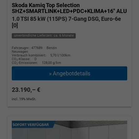
Skoda Kamiq
Top Selection
SHZ+SMARTLINK+LED+PDC+KLIMA+16" ALU
1.0 TSI 85 kW (115PS) 7-Gang DSG, Euro-6e
[0]
unverbindliche Lieferzeit: ca. 6 Monate
Fahrzeugnr.: 477689
Benzin
Neuwagen
Verbrauch kombiniert:
5,70 l/100km
CO
-Klasse:
D
2
CO
-Emissionen:
128,00 g/km
2
» Angebotdetails
23.190,– €
incl. 19% MwSt.