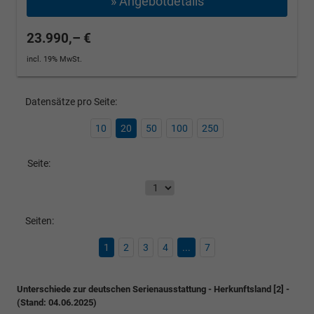
» Angebotdetails
23.990,– €
incl. 19% MwSt.
Datensätze pro Seite:
10
20
50
100
250
Seite:
Seiten:
1
2
3
4
...
7
Unterschiede zur deutschen Serienausstattung - Herkunftsland [2] -
(Stand: 04.06.2025)