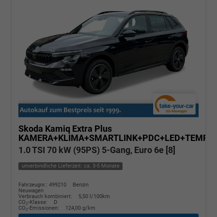
Skoda Kamiq
Extra Plus
KAMERA+KLIMA+SMARTLINK+PDC+LED+TEMPO
1.0 TSI 70 kW (95PS) 5-Gang, Euro 6e [8]
unverbindliche Lieferzeit: ca. 3-5 Monate
Fahrzeugnr.: 499210
Benzin
Neuwagen
Verbrauch kombiniert:
5,50 l/100km
CO
-Klasse:
D
2
CO
-Emissionen:
124,00 g/km
2