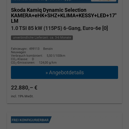
Skoda Kamiq
Dynamic Selection
KAMERA+eHK+SHZ+KLIMA+KESSY+LED+17"
LM
1.0 TSI 85 kW (115PS) 6-Gang, Euro-6e [0]
unverbindliche Lieferzeit: ca. 3-6 Monate
Fahrzeugnr.: 499113
Benzin
Neuwagen
Verbrauch kombiniert:
5,50 l/100km
CO
-Klasse:
D
2
CO
-Emissionen:
124,00 g/km
2
» Angebotdetails
22.880,– €
incl. 19% MwSt.