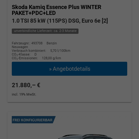
Skoda Kamiq
Essence Plus WINTER
PAKET+PDC+LED
1.0 TSI 85 kW (115PS) DSG, Euro 6e [2]
unverbindliche Lieferzeit: ca. 2-3 Monate
Fahrzeugnr.: 493708
Benzin
Neuwagen
Verbrauch kombiniert:
5,70 l/100km
CO
-Klasse:
D
2
CO
-Emissionen:
128,00 g/km
2
» Angebotdetails
21.880,– €
incl. 19% MwSt.