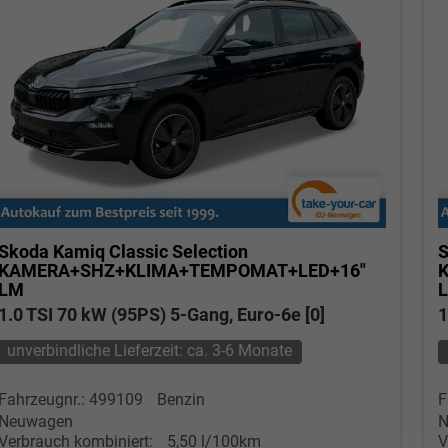
Skoda Kamiq
Classic Selection
S
KAMERA+SHZ+KLIMA+TEMPOMAT+LED+16"
LM
1.0 TSI 70 kW (95PS) 5-Gang, Euro-6e [0]
1
unverbindliche Lieferzeit: ca. 3-6 Monate
Fahrzeugnr.: 499109
Benzin
F
Neuwagen
N
Verbrauch kombiniert:
5,50 l/100km
V