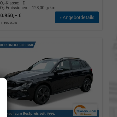
CO
-Klasse:
D
2
CO
-Emissionen:
123,00 g/km
2
0.950,– €
» Angebotdetails
ncl. 19% MwSt.