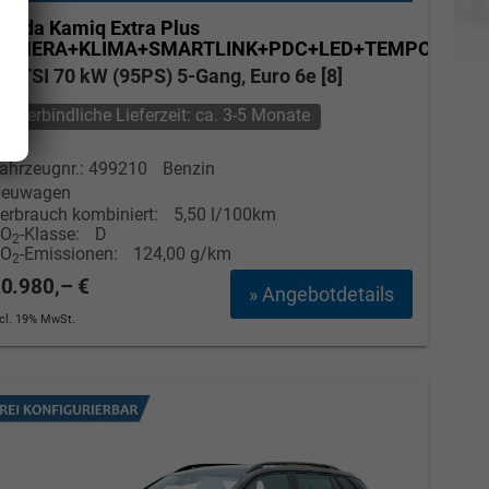
koda Kamiq
Extra Plus
KAMERA+KLIMA+SMARTLINK+PDC+LED+TEMPOMAT
.0 TSI 70 kW (95PS) 5-Gang, Euro 6e [8]
unverbindliche Lieferzeit: ca. 3-5 Monate
ahrzeugnr.: 499210
Benzin
euwagen
erbrauch kombiniert:
5,50 l/100km
CO
-Klasse:
D
2
CO
-Emissionen:
124,00 g/km
2
Elvedin Calakovic
0.980,– €
» Angebotdetails
ncl. 19% MwSt.
Verkauf
Tel. 04181/2176-27
calakovic@take-your-car.de