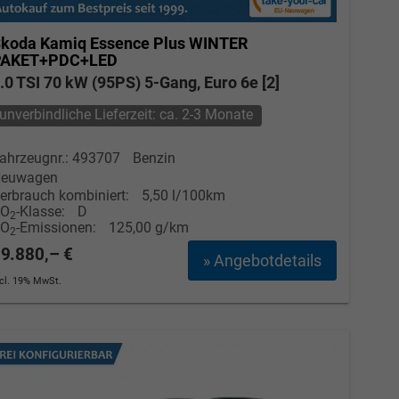
koda Kamiq
Essence Plus WINTER
PAKET+PDC+LED
.0 TSI 70 kW (95PS) 5-Gang, Euro 6e [2]
unverbindliche Lieferzeit: ca. 2-3 Monate
ahrzeugnr.: 493707
Benzin
euwagen
erbrauch kombiniert:
5,50 l/100km
CO
-Klasse:
D
2
CO
-Emissionen:
125,00 g/km
2
9.880,– €
» Angebotdetails
ncl. 19% MwSt.