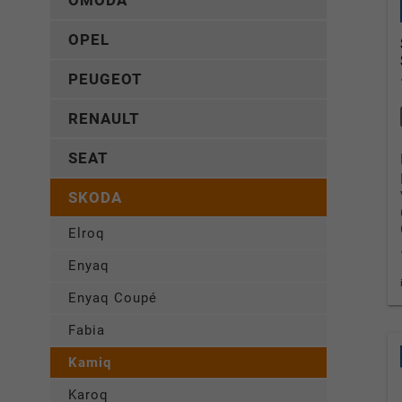
OMODA
OPEL
PEUGEOT
RENAULT
SEAT
SKODA
Elroq
Enyaq
Enyaq Coupé
Fabia
Kamiq
Karoq