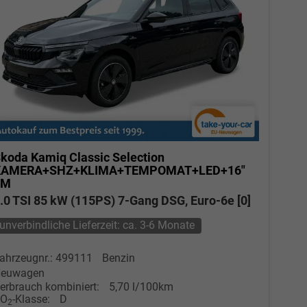
koda Kamiq
Classic Selection
KAMERA+SHZ+KLIMA+TEMPOMAT+LED+16"
LM
.0 TSI 85 kW (115PS) 7-Gang DSG, Euro-6e [0]
unverbindliche Lieferzeit: ca. 3-6 Monate
ahrzeugnr.: 499111
Benzin
euwagen
erbrauch kombiniert:
5,70 l/100km
CO
-Klasse:
D
2