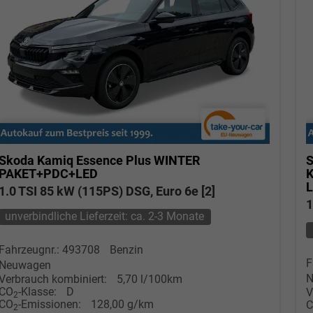
Skoda Kamiq
Essence Plus WINTER
S
PAKET+PDC+LED
1.0 TSI 85 kW (115PS) DSG, Euro 6e [2]
1
unverbindliche Lieferzeit: ca. 2-3 Monate
Fahrzeugnr.: 493708
Benzin
F
Neuwagen
N
Verbrauch kombiniert:
5,70 l/100km
CO
-Klasse:
D
V
2
CO
-Emissionen:
128,00 g/km
2