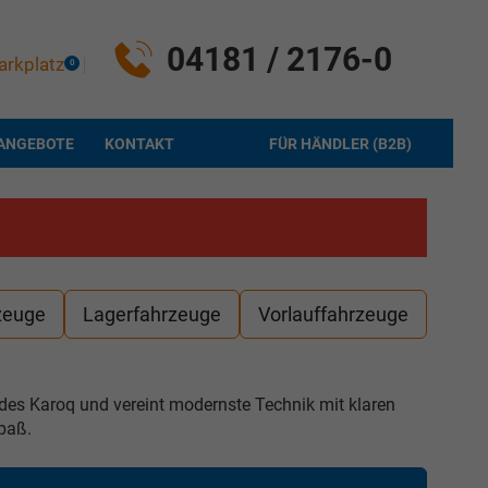
04181 / 2176-0
arkplatz
0
ANGEBOTE
KONTAKT
FÜR HÄNDLER (B2B)
zeuge
Lagerfahrzeuge
Vorlauffahrzeuge
er des Karoq und vereint modernste Technik mit klaren
paß.