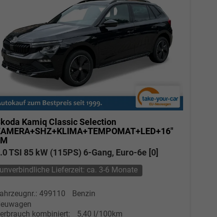
koda Kamiq
Classic Selection
KAMERA+SHZ+KLIMA+TEMPOMAT+LED+16"
LM
.0 TSI 85 kW (115PS) 6-Gang, Euro-6e [0]
unverbindliche Lieferzeit: ca. 3-6 Monate
ahrzeugnr.: 499110
Benzin
euwagen
erbrauch kombiniert:
5,40 l/100km