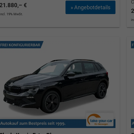
21.880,– €
» Angebotdetails
2
incl. 19% MwSt.
i