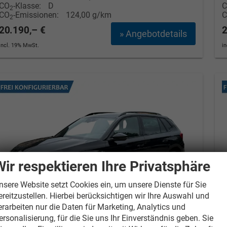
CO
-Klasse:
D
2
CO
-Emissionen:
124,00 g/km
2
20.190,– €
2
» Angebotdetails
incl. 19% MwSt.
i
Wir respektieren Ihre Privatsphäre
nsere Website setzt Cookies ein, um unsere Dienste für Sie
ereitzustellen. Hierbei berücksichtigen wir Ihre Auswahl und
erarbeiten nur die Daten für Marketing, Analytics und
ersonalisierung, für die Sie uns Ihr Einverständnis geben. Sie