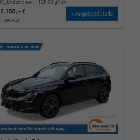
CO
-Emissionen:
128,00 g/km
2
2.150,– €
» Angebotdetails
ncl. 19% MwSt.