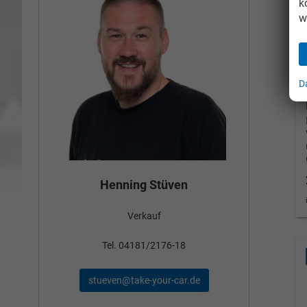
k
w
D
Bün
Henning Stüven
Verkauf
nden
Tel
Tel. 04181/2176-18
schae
stueven@take-your-car.de
de