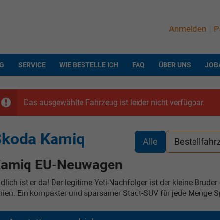
Anmelden
P
NG
SERVICE
WIE BESTELLE ICH
FAQ
ÜBER UNS
JOB
Das ausgewählte Fahrzeug ist leider nicht verfügbar.
Skoda Kamiq
Alle
Bestellfahr
amiq EU-Neuwagen
dlich ist er da! Der legitime Yeti-Nachfolger ist der kleine Brud
nien. Ein kompakter und sparsamer Stadt-SUV für jede Menge S