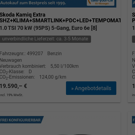
Skoda Kamiq
Extra
S
SHZ+KLIMA+SMARTLINK+PDC+LED+TEMPOMAT
1.0 TSI 70 kW (95PS) 5-Gang, Euro 6e [8]
1
unverbindliche Lieferzeit: ca. 3-5 Monate
Fahrzeugnr.: 499207
Benzin
F
Neuwagen
N
Verbrauch kombiniert:
5,50 l/100km
V
CO
-Klasse:
D
2
CO
-Emissionen:
124,00 g/km
2
19.590,– €
1
» Angebotdetails
incl. 19% MwSt.
i