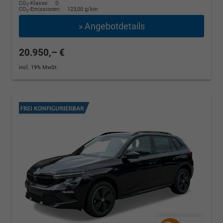
CO
-Klasse:
D
2
CO
-Emissionen:
123,00 g/km
2
» Angebotdetails
20.950,– €
incl. 19% MwSt.