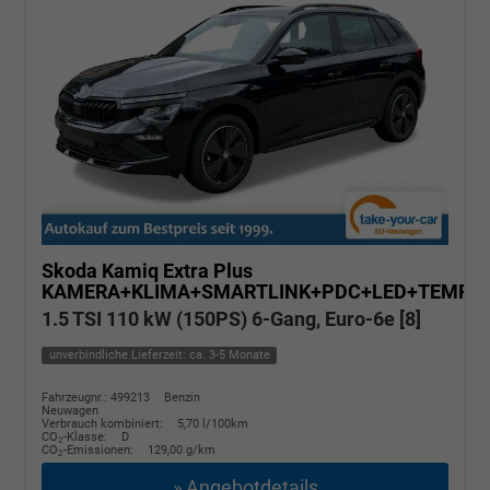
Skoda Kamiq
Extra Plus
KAMERA+KLIMA+SMARTLINK+PDC+LED+TEMPO
1.5 TSI 110 kW (150PS) 6-Gang, Euro-6e [8]
unverbindliche Lieferzeit: ca. 3-5 Monate
Fahrzeugnr.: 499213
Benzin
Neuwagen
Verbrauch kombiniert:
5,70 l/100km
CO
-Klasse:
D
2
CO
-Emissionen:
129,00 g/km
2
» Angebotdetails