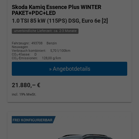
Skoda Kamiq
Essence Plus WINTER
PAKET+PDC+LED
1.0 TSI 85 kW (115PS) DSG, Euro 6e [2]
unverbindliche Lieferzeit: ca. 2-3 Monate
Fahrzeugnr.: 493708
Benzin
Neuwagen
Verbrauch kombiniert:
5,70 l/100km
CO
-Klasse:
D
2
CO
-Emissionen:
128,00 g/km
2
» Angebotdetails
21.880,– €
incl. 19% MwSt.