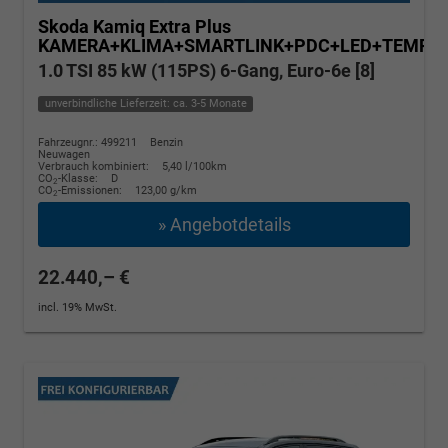
Skoda Kamiq
Extra Plus
KAMERA+KLIMA+SMARTLINK+PDC+LED+TEMPO
1.0 TSI 85 kW (115PS) 6-Gang, Euro-6e [8]
unverbindliche Lieferzeit: ca. 3-5 Monate
Fahrzeugnr.: 499211
Benzin
Neuwagen
Verbrauch kombiniert:
5,40 l/100km
CO
-Klasse:
D
2
CO
-Emissionen:
123,00 g/km
2
» Angebotdetails
22.440,– €
incl. 19% MwSt.