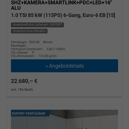
SHZ+KAMERA+SMARTLINK+PDC+LED+16"
ALU
1.0 TSI 85 kW (115PS) 6-Gang, Euro-6 EB [15]
unverbindliche Lieferzeit: SOFORT
Graphite-Grau Metallic
Fahrzeugnr.: 504150
Benzin
Neuwagen
Verbrauch kombiniert:
5,40 l/100km
CO
-Klasse:
D
2
CO
-Emissionen:
121,00 g/km
2
» Angebotdetails
22.680,– €
incl. 19% MwSt.