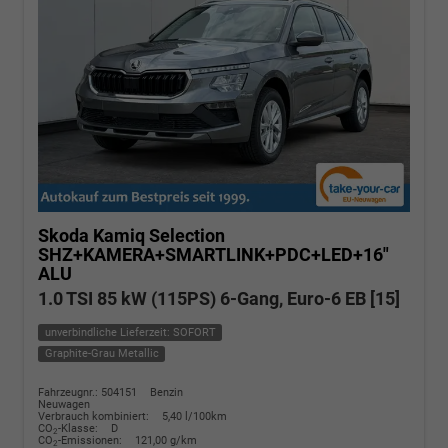
Skoda Kamiq
Selection
SHZ+KAMERA+SMARTLINK+PDC+LED+16"
ALU
1.0 TSI 85 kW (115PS) 6-Gang, Euro-6 EB [15]
unverbindliche Lieferzeit: SOFORT
Graphite-Grau Metallic
Fahrzeugnr.: 504151
Benzin
Neuwagen
Verbrauch kombiniert:
5,40 l/100km
CO
-Klasse:
D
2
CO
-Emissionen:
121,00 g/km
2