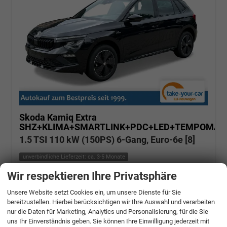
Skoda Kamiq
Extra
SHZ+KLIMA+SMARTLINK+PDC+LED+TEMPOMAT
1.5 TSI 110 kW (150PS) 6-Gang, Euro-6e [8]
unverbindliche Lieferzeit: ca. 3-5 Monate
Wir respektieren Ihre Privatsphäre
Fahrzeugnr.: 508975
Benzin
Neuwagen
Verbrauch kombiniert:
5,70 l/100km
Unsere Website setzt Cookies ein, um unsere Dienste für Sie
CO
-Klasse:
D
2
CO
-Emissionen:
129,00 g/km
bereitzustellen. Hierbei berücksichtigen wir Ihre Auswahl und verarbeiten
2
nur die Daten für Marketing, Analytics und Personalisierung, für die Sie
» Angebotdetails
uns Ihr Einverständnis geben. Sie können Ihre Einwilligung jederzeit mit