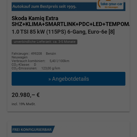
Skoda Kamiq
Extra
SHZ+KLIMA+SMARTLINK+PDC+LED+TEMPOMAT
1.0 TSI 85 kW (115PS) 6-Gang, Euro-6e [8]
unverbindliche Lieferzeit: ca. 3-5 Monate
Fahrzeugnr.: 499208
Benzin
Neuwagen
Verbrauch kombiniert:
5,40 l/100km
CO
-Klasse:
D
2
CO
-Emissionen:
123,00 g/km
2
» Angebotdetails
20.980,– €
incl. 19% MwSt.