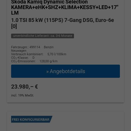
Skoda Kamiq
Dynamic Selection
KAMERA+eHK+SHZ+KLIMA+KESSY+LED+17"
LM
1.0 TSI 85 kW (115PS) 7-Gang DSG, Euro-6e
[0]
unverbindliche Lieferzeit: ca. 3-6 Monate
Fahrzeugnr.: 499114
Benzin
Neuwagen
Verbrauch kombiniert:
5,70 l/100km
CO
-Klasse:
D
2
CO
-Emissionen:
128,00 g/km
2
» Angebotdetails
23.980,– €
incl. 19% MwSt.