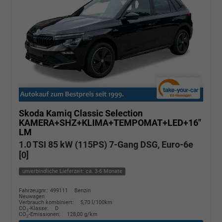
Skoda Kamiq
Classic Selection
KAMERA+SHZ+KLIMA+TEMPOMAT+LED+16"
LM
1.0 TSI 85 kW (115PS) 7-Gang DSG, Euro-6e
[0]
unverbindliche Lieferzeit: ca. 3-6 Monate
Fahrzeugnr.: 499111
Benzin
Neuwagen
Verbrauch kombiniert:
5,70 l/100km
CO
-Klasse:
D
2
CO
-Emissionen:
128,00 g/km
2