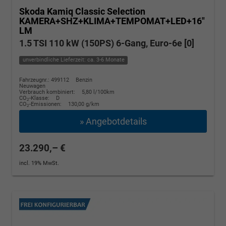
Skoda Kamiq
Classic Selection
KAMERA+SHZ+KLIMA+TEMPOMAT+LED+16"
LM
1.5 TSI 110 kW (150PS) 6-Gang, Euro-6e [0]
unverbindliche Lieferzeit: ca. 3-6 Monate
Fahrzeugnr.: 499112
Benzin
Neuwagen
Verbrauch kombiniert:
5,80 l/100km
CO
-Klasse:
D
2
CO
-Emissionen:
130,00 g/km
2
» Angebotdetails
23.290,– €
incl. 19% MwSt.