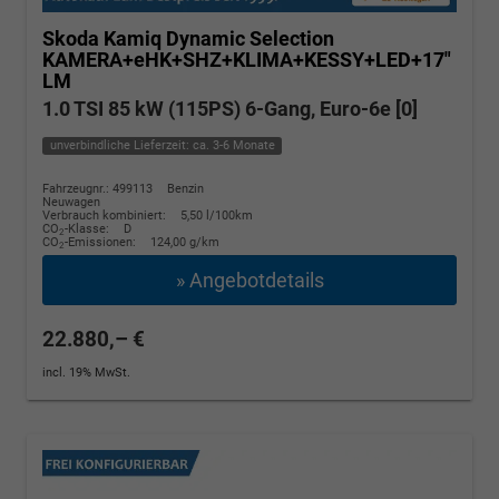
Skoda Kamiq
Dynamic Selection
KAMERA+eHK+SHZ+KLIMA+KESSY+LED+17"
LM
1.0 TSI 85 kW (115PS) 6-Gang, Euro-6e [0]
unverbindliche Lieferzeit: ca. 3-6 Monate
Fahrzeugnr.: 499113
Benzin
Neuwagen
Verbrauch kombiniert:
5,50 l/100km
CO
-Klasse:
D
2
CO
-Emissionen:
124,00 g/km
2
» Angebotdetails
22.880,– €
incl. 19% MwSt.