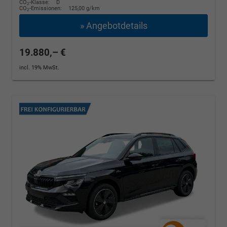
CO
-Klasse:
D
2
CO
-Emissionen:
125,00 g/km
2
» Angebotdetails
19.880,– €
incl. 19% MwSt.