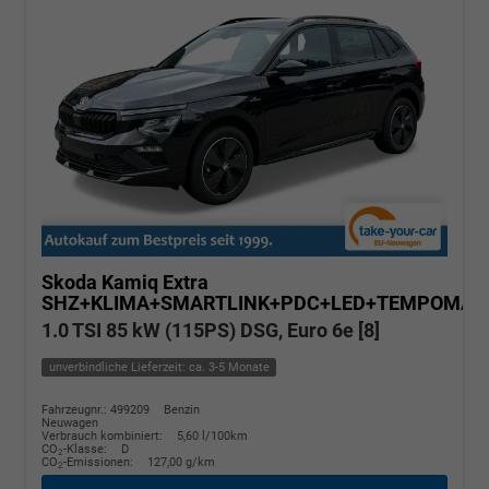
Skoda Kamiq
Extra
SHZ+KLIMA+SMARTLINK+PDC+LED+TEMPOMAT
1.0 TSI 85 kW (115PS) DSG, Euro 6e [8]
unverbindliche Lieferzeit: ca. 3-5 Monate
Fahrzeugnr.: 499209
Benzin
Neuwagen
Verbrauch kombiniert:
5,60 l/100km
CO
-Klasse:
D
2
CO
-Emissionen:
127,00 g/km
2