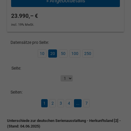
» Angebotdetails
23.990,– €
incl. 19% MwSt.
Datensätze pro Seite:
10
20
50
100
250
Seite:
Seiten:
1
2
3
4
...
7
Unterschiede zur deutschen Serienausstattung - Herkunftsland [2] -
(Stand: 04.06.2025)