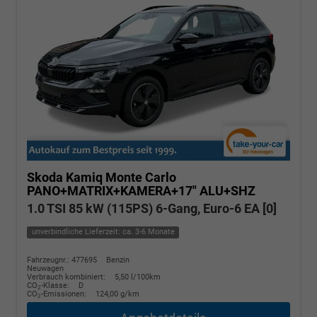
Skoda Kamiq
Monte Carlo
PANO+MATRIX+KAMERA+17" ALU+SHZ
1.0 TSI 85 kW (115PS) 6-Gang, Euro-6 EA [0]
unverbindliche Lieferzeit: ca. 3-6 Monate
Fahrzeugnr.: 477695
Benzin
Neuwagen
Verbrauch kombiniert:
5,50 l/100km
CO
-Klasse:
D
2
CO
-Emissionen:
124,00 g/km
2