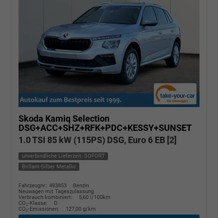
Skoda Kamiq
Selection
DSG+ACC+SHZ+RFK+PDC+KESSY+SUNSET
1.0 TSI 85 kW (115PS) DSG, Euro 6 EB [2]
unverbindliche Lieferzeit: SOFORT
Brillant-Silber Metallic
Fahrzeugnr.: 493853
Benzin
Neuwagen mit Tageszulassung
Verbrauch kombiniert:
5,60 l/100km
CO
-Klasse:
D
2
CO
-Emissionen:
127,00 g/km
2