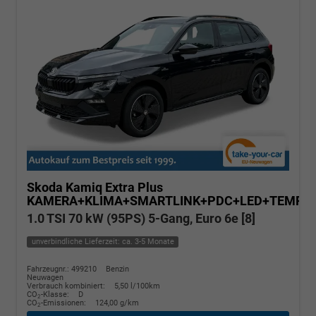
Skoda Kamiq
Extra Plus
KAMERA+KLIMA+SMARTLINK+PDC+LED+TEMPO
1.0 TSI 70 kW (95PS) 5-Gang, Euro 6e [8]
unverbindliche Lieferzeit: ca. 3-5 Monate
Fahrzeugnr.: 499210
Benzin
Neuwagen
Verbrauch kombiniert:
5,50 l/100km
CO
-Klasse:
D
2
CO
-Emissionen:
124,00 g/km
2