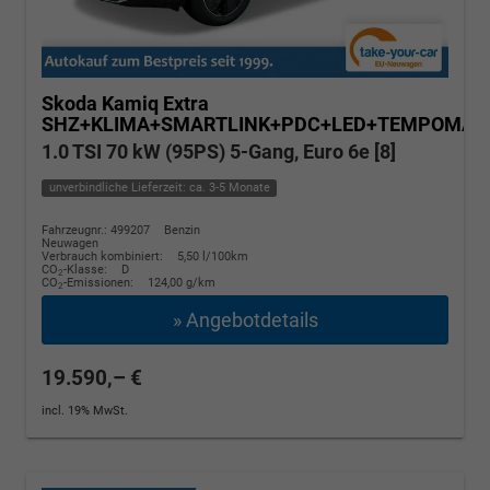
Skoda Kamiq
Extra
SHZ+KLIMA+SMARTLINK+PDC+LED+TEMPOMAT
1.0 TSI 70 kW (95PS) 5-Gang, Euro 6e [8]
unverbindliche Lieferzeit: ca. 3-5 Monate
Fahrzeugnr.: 499207
Benzin
Neuwagen
Verbrauch kombiniert:
5,50 l/100km
CO
-Klasse:
D
2
CO
-Emissionen:
124,00 g/km
2
» Angebotdetails
19.590,– €
incl. 19% MwSt.