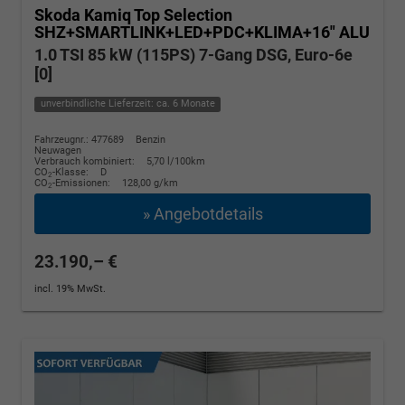
Skoda Kamiq
Top Selection
SHZ+SMARTLINK+LED+PDC+KLIMA+16" ALU
1.0 TSI 85 kW (115PS) 7-Gang DSG, Euro-6e
[0]
unverbindliche Lieferzeit: ca. 6 Monate
Fahrzeugnr.: 477689
Benzin
Neuwagen
Verbrauch kombiniert:
5,70 l/100km
CO
-Klasse:
D
2
CO
-Emissionen:
128,00 g/km
2
» Angebotdetails
23.190,– €
incl. 19% MwSt.