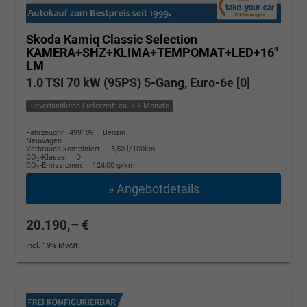
Skoda Kamiq
Classic Selection
KAMERA+SHZ+KLIMA+TEMPOMAT+LED+16"
LM
1.0 TSI 70 kW (95PS) 5-Gang, Euro-6e [0]
unverbindliche Lieferzeit: ca. 3-6 Monate
Fahrzeugnr.: 499109
Benzin
Neuwagen
Verbrauch kombiniert:
5,50 l/100km
CO
-Klasse:
D
2
CO
-Emissionen:
124,00 g/km
2
» Angebotdetails
20.190,– €
incl. 19% MwSt.