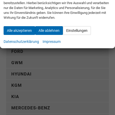
bereitzustellen. Hierbei berücksichtigen wir Ihre Auswahl und verarbeiten
AUDI
nur die Daten für Marketing, Analytics und Personalisierung, für die Sie
uns Ihr Einverständnis geben. Sie können Ihre Einwilligung jederzeit mit
CUPRA
Wirkung für die Zukunft widerrufen.
DACIA
Alle akzeptieren
Alle ablehnen
Einstellungen
FIAT
Datenschutzerklärung
Impressum
FORD
GWM
HYUNDAI
KGM
KIA
MERCEDES-BENZ