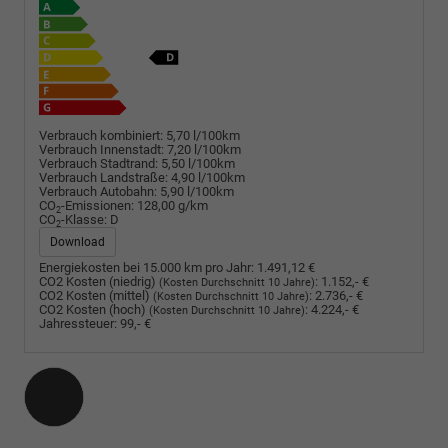
Verbrauch kombiniert:
5,70 l/100km
Verbrauch Innenstadt:
7,20 l/100km
Verbrauch Stadtrand:
5,50 l/100km
Verbrauch Landstraße:
4,90 l/100km
Verbrauch Autobahn:
5,90 l/100km
CO
-Emissionen:
128,00 g/km
2
CO
-Klasse:
D
2
Download
Energiekosten bei 15.000 km pro Jahr:
1.491,12 €
CO2 Kosten (niedrig)
:
1.152,- €
(Kosten Durchschnitt 10 Jahre)
CO2 Kosten (mittel)
:
2.736,- €
(Kosten Durchschnitt 10 Jahre)
CO2 Kosten (hoch)
:
4.224,- €
(Kosten Durchschnitt 10 Jahre)
Jahressteuer:
99,- €