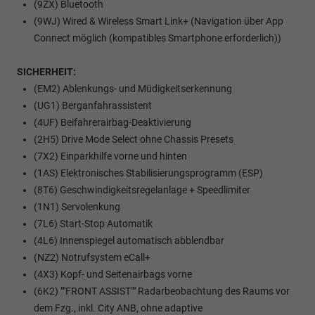
(9ZX) Bluetooth
(9WJ) Wired & Wireless Smart Link+ (Navigation über App
Connect möglich (kompatibles Smartphone erforderlich))
SICHERHEIT:
(EM2) Ablenkungs- und Müdigkeitserkennung
(UG1) Berganfahrassistent
(4UF) Beifahrerairbag-Deaktivierung
(2H5) Drive Mode Select ohne Chassis Presets
(7X2) Einparkhilfe vorne und hinten
(1AS) Elektronisches Stabilisierungsprogramm (ESP)
(8T6) Geschwindigkeitsregelanlage + Speedlimiter
(1N1) Servolenkung
(7L6) Start-Stop Automatik
(4L6) Innenspiegel automatisch abblendbar
(NZ2) Notrufsystem eCall+
(4X3) Kopf- und Seitenairbags vorne
(6K2) ""FRONT ASSIST"" Radarbeobachtung des Raums vor
dem Fzg., inkl. City ANB, ohne adaptive