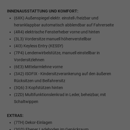
INNENAUSSTATTUNG UND KOMFORT:
(6XK) Außenspiegel elektr. einstell-/heizbar und
heranklappbar automatisch abblendbar auf Fahrerseite
(4R4) elektrische Fensterheber vorne und hinten
(3L3) Vordersitze manuell höhenverstellbar
(4I3) Keyless Entry (KESSY)
(7P4) Lendenwirbelstütze, manuell einstellbar in
Vordersitzlehnen
(6E3) Mittelarmlehne vorne
(3A2) ISOFIX - Kindersitzverankerung auf den äußeren
Rücksitzen und Beifahrersitz
(3Q6) 3 Kopfstützen hinten
(2ZD) Multifunktionslenkrad in Leder, beheizbar, mit
Schaltwippen
EXTRAS:
(7TH) Dekor-Einlagen
(3GD) Ebener Ladeboden im Gepäckraum