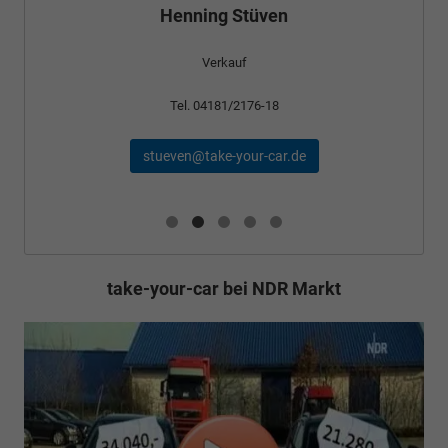
Henning Stüven
Verkauf
Tel. 04181/2176-18
stueven@take-your-car.de
take-your-car bei NDR Markt