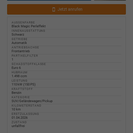
Jetzt anrufen
AUSSENFARBE
Black Magic Perleffekt
INNENAUSSTATTUNG
Schwarz
GETRIEBE
Automatik
ANTRIEBSACHSE
Frontantrieb
PARTIKELFILTER
1
SCHADSTOFFKLASSE
Euro 6
HUBRAUM
1.498 ccm
LEISTUNG
110 kW (150 PS)
KRAFTSTOFF
Benzin
KATEGORIE
SUV/Geländewagen/Pickup
KILOMETERSTAND
10 km
ERSTZULASSUNG
01.04.2026
ZUSTAND
unfallfrei