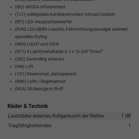
(I8U) SKODA Infotainment
(7J1) volldigitales Kombiinstrument (virtual Cockpit)
(8IT) LED- Hauptscheinwerfer
(8VN) LED-SBBR-Leuchte, Fahrtrichtungsanzeiger animiert,
spezielles Styling
(WIH) LIGHT and VIEW
(CF1) 4 Leichtmetallräder 6 J x 16 Zoll ""Orion""
(3S2) Dachreling schwarz
(HN) Loft
(1G1) Reserverad, platzsparend
(8N6) Licht-/ Regensensor
(N3A) Sitzbezüge in Stoff
Räder & Technik
Lautstärke externes Rollgeräusch der Reifen
1 dB
Tragfähigkeitsindex
1