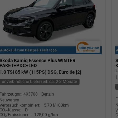
wollschlaeger@take-your-car.de
l@take-your-car.de
Skoda Kamiq
Essence Plus WINTER
S
PAKET+PDC+LED
1.0 TSI 85 kW (115PS) DSG, Euro 6e [2]
1
unverbindliche Lieferzeit: ca. 2-3 Monate
Fahrzeugnr.: 493708
Benzin
F
Neuwagen
N
Verbrauch kombiniert:
5,70 l/100km
CO
-Klasse:
D
V
2
CO
-Emissionen:
128,00 g/km
2