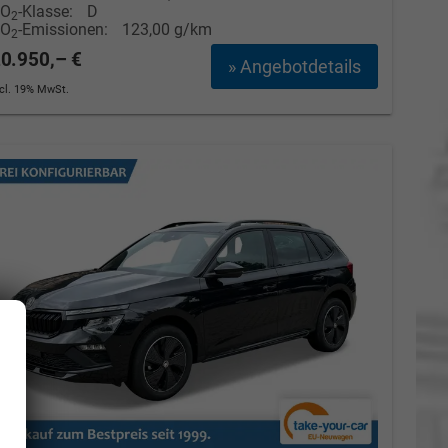
CO
-Klasse:
D
2
CO
-Emissionen:
123,00 g/km
2
0.950,– €
» Angebotdetails
ncl. 19% MwSt.