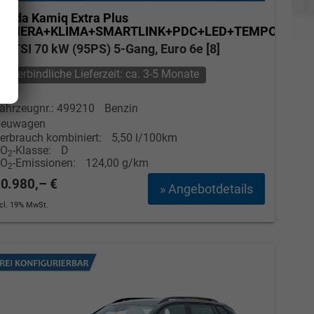
koda Kamiq
Extra Plus
KAMERA+KLIMA+SMARTLINK+PDC+LED+TEMPOMAT
.0 TSI 70 kW (95PS) 5-Gang, Euro 6e [8]
unverbindliche Lieferzeit: ca. 3-5 Monate
ahrzeugnr.: 499210
Benzin
euwagen
erbrauch kombiniert:
5,50 l/100km
CO
-Klasse:
D
2
CO
-Emissionen:
124,00 g/km
2
0.980,– €
» Angebotdetails
Elvedin Calakovic
ncl. 19% MwSt.
Verkauf
Tel. 04181/2176-27
calakovic@take-your-car.de