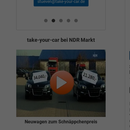
schae
stueven@take-your-car.de
de
take-your-car bei NDR Markt
Neuwagen zum Schnäppchenpreis