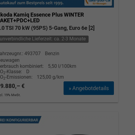
koda Kamiq
Essence Plus WINTER
PAKET+PDC+LED
.0 TSI 70 kW (95PS) 5-Gang, Euro 6e [2]
unverbindliche Lieferzeit: ca. 2-3 Monate
ahrzeugnr.: 493707
Benzin
euwagen
erbrauch kombiniert:
5,50 l/100km
CO
-Klasse:
D
2
CO
-Emissionen:
125,00 g/km
2
9.880,– €
» Angebotdetails
ncl. 19% MwSt.