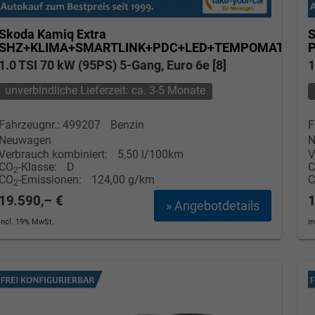
Skoda Kamiq
Extra
S
SHZ+KLIMA+SMARTLINK+PDC+LED+TEMPOMAT
1.0 TSI 70 kW (95PS) 5-Gang, Euro 6e [8]
1
unverbindliche Lieferzeit: ca. 3-5 Monate
Fahrzeugnr.: 499207
Benzin
F
Neuwagen
N
Verbrauch kombiniert:
5,50 l/100km
V
CO
-Klasse:
D
2
CO
-Emissionen:
124,00 g/km
2
19.590,– €
1
» Angebotdetails
incl. 19% MwSt.
i