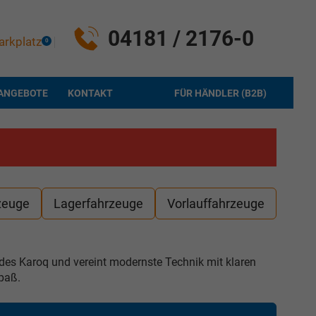
04181 / 2176-0
arkplatz
0
ANGEBOTE
KONTAKT
FÜR HÄNDLER (B2B)
zeuge
Lagerfahrzeuge
Vorlauffahrzeuge
er des Karoq und vereint modernste Technik mit klaren
paß.