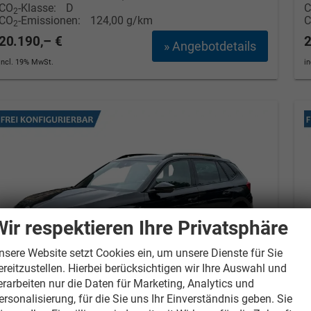
CO
-Klasse:
D
2
CO
-Emissionen:
124,00 g/km
2
20.190,– €
2
» Angebotdetails
incl. 19% MwSt.
i
Wir respektieren Ihre Privatsphäre
nsere Website setzt Cookies ein, um unsere Dienste für Sie
ereitzustellen. Hierbei berücksichtigen wir Ihre Auswahl und
erarbeiten nur die Daten für Marketing, Analytics und
ersonalisierung, für die Sie uns Ihr Einverständnis geben. Sie