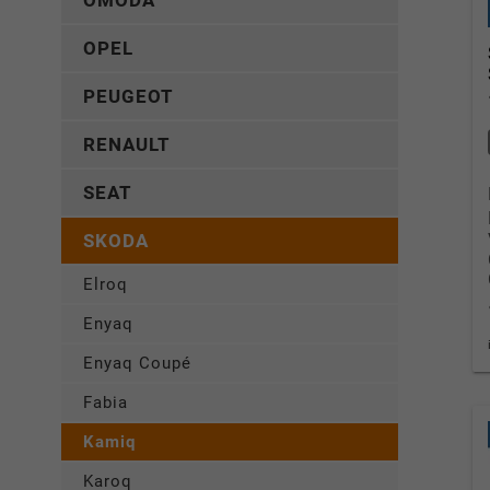
OMODA
OPEL
PEUGEOT
RENAULT
SEAT
SKODA
Elroq
Enyaq
Enyaq Coupé
Fabia
Kamiq
Karoq