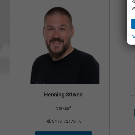
k
w
D
Bün
Henning Stüven
Verkauf
nden
Tel
Tel. 04181/2176-18