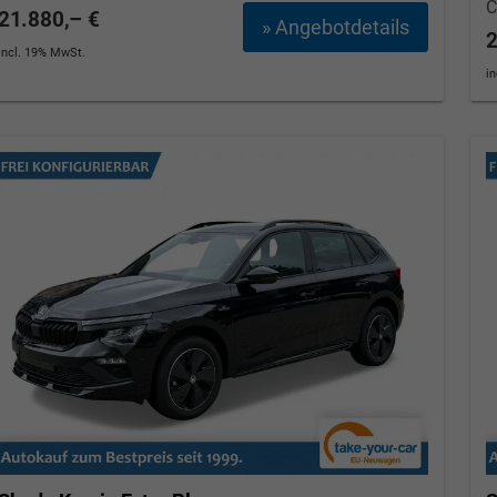
21.880,– €
» Angebotdetails
2
incl. 19% MwSt.
i