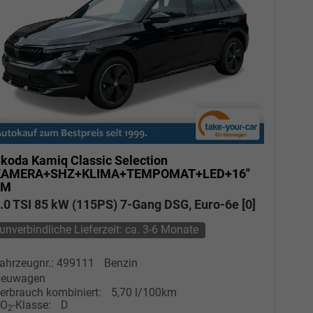
koda Kamiq
Classic Selection
KAMERA+SHZ+KLIMA+TEMPOMAT+LED+16"
LM
.0 TSI 85 kW (115PS) 7-Gang DSG, Euro-6e [0]
unverbindliche Lieferzeit: ca. 3-6 Monate
ahrzeugnr.: 499111
Benzin
euwagen
erbrauch kombiniert:
5,70 l/100km
CO
-Klasse:
D
2