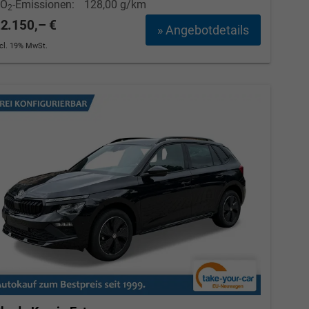
CO
-Emissionen:
128,00 g/km
2
2.150,– €
» Angebotdetails
ncl. 19% MwSt.