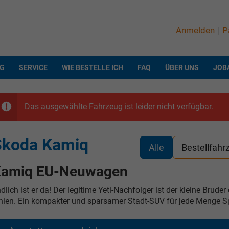
Anmelden
P
NG
SERVICE
WIE BESTELLE ICH
FAQ
ÜBER UNS
JOB
Das ausgewählte Fahrzeug ist leider nicht verfügbar.
Skoda Kamiq
Alle
Bestellfahr
amiq EU-Neuwagen
dlich ist er da! Der legitime Yeti-Nachfolger ist der kleine Brud
nien. Ein kompakter und sparsamer Stadt-SUV für jede Menge S