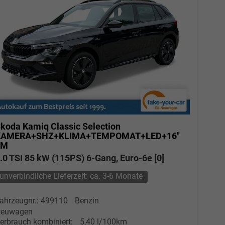
koda Kamiq
Classic Selection
KAMERA+SHZ+KLIMA+TEMPOMAT+LED+16"
LM
.0 TSI 85 kW (115PS) 6-Gang, Euro-6e [0]
unverbindliche Lieferzeit: ca. 3-6 Monate
ahrzeugnr.: 499110
Benzin
euwagen
erbrauch kombiniert:
5,40 l/100km